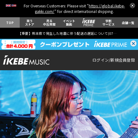
For Overseas Customers: Please visit "
https://global.ikebe-
gakki.com/
" for direct international shipping.
買う
売る
イベント
学割
TOP
店舗一覧
ストア
中古買取
動画
サービス
【重要】熊本県で発生した地震に伴う配送の遅延について(
07月29日
更新)
ログイン
新規会員登録