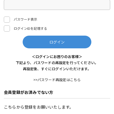
パスワード表示
ログインIDを記憶する
ログイン
＜ログインにお困りのお客様＞
下記より、パスワードの再設定を行ってください。
再設定後、すぐにログインいただけます。
>>パスワード再設定はこちら
会員登録がお済みでない方
こちらから登録をお願いいたします。