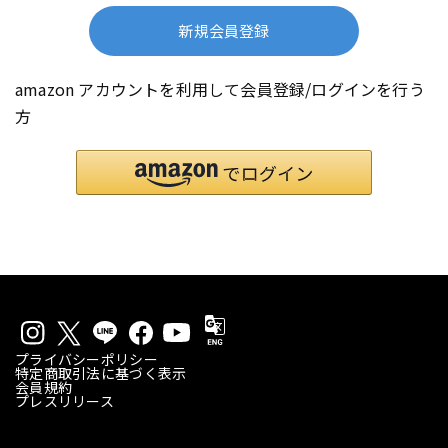
新規会員登録
amazon アカウントを利用して会員登録/ログインを行う
方
プライバシーポリシー
特定商取引法に基づく表示
会員規約
プレスリリース