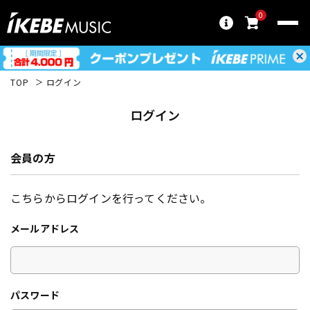
0
TOP
ログイン
ログイン
会員の方
こちらからログインを行ってください。
メールアドレス
パスワード