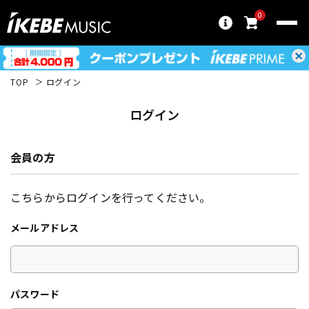
0
TOP
ログイン
ログイン
会員の方
こちらからログインを行ってください。
メールアドレス
パスワード