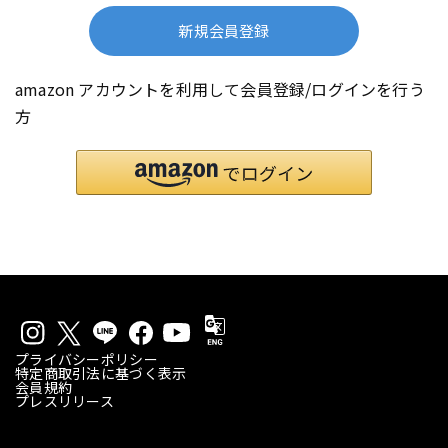
新規会員登録
amazon アカウントを利用して会員登録/ログインを行う
方
プライバシーポリシー
特定商取引法に基づく表示
会員規約
プレスリリース