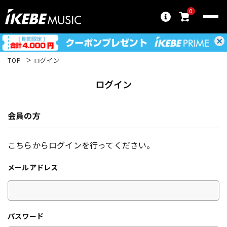
0
TOP
ログイン
ログイン
会員の方
こちらからログインを行ってください。
メールアドレス
パスワード