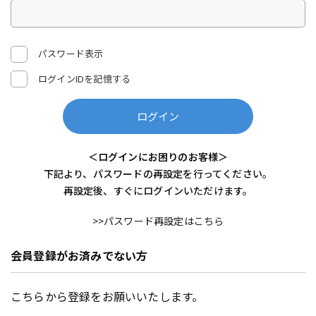
パスワード表示
ログインIDを記憶する
ログイン
＜ログインにお困りのお客様＞
下記より、パスワードの再設定を行ってください。
再設定後、すぐにログインいただけます。
>>パスワード再設定はこちら
会員登録がお済みでない方
こちらから登録をお願いいたします。