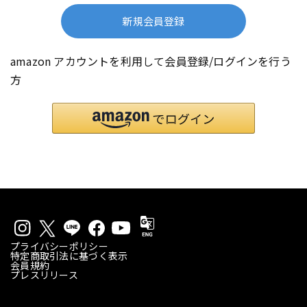
新規会員登録
amazon アカウントを利用して会員登録/ログインを行う
方
プライバシーポリシー
特定商取引法に基づく表示
会員規約
プレスリリース