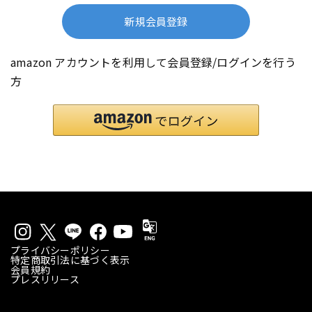
新規会員登録
amazon アカウントを利用して会員登録/ログインを行う
方
プライバシーポリシー
特定商取引法に基づく表示
会員規約
プレスリリース