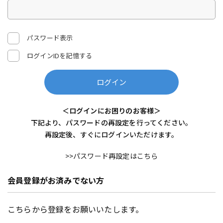
パスワード表示
ログインIDを記憶する
ログイン
＜ログインにお困りのお客様＞
下記より、パスワードの再設定を行ってください。
再設定後、すぐにログインいただけます。
>>パスワード再設定はこちら
会員登録がお済みでない方
こちらから登録をお願いいたします。