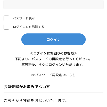
パスワード表示
ログインIDを記憶する
ログイン
＜ログインにお困りのお客様＞
下記より、パスワードの再設定を行ってください。
再設定後、すぐにログインいただけます。
>>パスワード再設定はこちら
会員登録がお済みでない方
こちらから登録をお願いいたします。