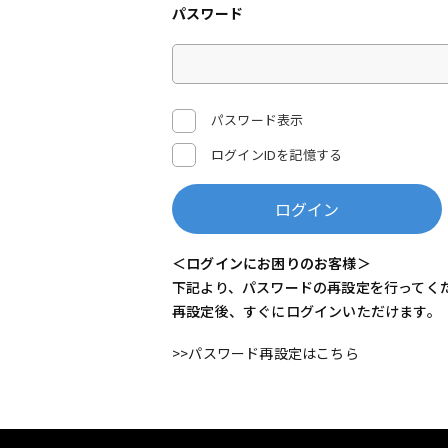
パスワード
パスワード表示
ログインIDを記憶する
ログイン
＜ログインにお困りのお客様＞
下記より、パスワードの再設定を行ってく
再設定後、すぐにログインいただけます。
>>パスワード再設定はこちら