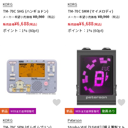
KORG
KORG
TM-70C SHG (ハンギョドン)
TM-70C SMM (マイメロディ)
¥8,360
¥8,360
メーカー希望小売価格
（税込）
メーカー希望小売価格
（税込）
¥
6,688
¥
6,688
販売価格
(税込)
販売価格
(税込)
ポイント：1%
(60pt)
ポイント：1%
(60pt)
新品
新品
動画あり
WEB注文店頭受取可
WEB注文店頭受取可
KORG
Peterson
TM-70C SPN (ポムポムプリン)
Strobo VUE [SSVUE] [据え置型スト