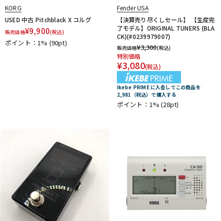
Providence
PULSE
PYRAMID
R.Cocco
KORG
Fender USA
Rattlesnake Cable
Raw Vintage
RENEGADE
USED 中古 Pitchblack X コルグ
【決算売り尽くしセール】 【生産完
了モデル】ORIGINAL TUNERS (BLA
Reunion Blues
RevoL effects
Richter Straps
¥
9,900
販売価格
(税込)
CK)(#0239979007)
Rick Rock Picks
Rickenbacker
RIGHTON STRAPS
ポイント：1%
(90pt)
¥
3,300
販売価格
(税込)
RIO GRANDE
Ritter
RIVER FORD
Roadie
特別価格
¥
3,080
ROCHE-THOMAS
Roland
ROMBO
Ron Ellis Pickups
(税込)
ROTO SOUND
ROZZ
Ikebe PRIME に入会してこの商品を
S-U
2,981（税込）で購入する
S.Yairi
Sadowsky
Sadowsky Guitars
Sago
SAVAREZ
ポイント：1%
(28pt)
Schaller
SCHECTER
Schlagwerk Percussion
Scorelay Japan
SCUD
SEIKO
Seki Sound
SEQUENZ
Seymour Duncan
Shadow
SHRED NECK
SHUBB
SILENT PICK
SIT
SKB
SKYSONIC
SNARK
Solid Bond
SOLID CABLES
SOMA laboratory
SONOTONE
Souldier Strap
Spanish Moon
SpiceNote
Spider Capo
Stack
STARTECH
STEINBERGER
Stetsbar
stokyo
Suhr Guitars
Sunhayato
SUNRISE
Sustainiac
SUZUKI
Switch Custom Guitars
TAKAMINE
TAMA
TAURUS ARMY
TAYLOR
tc electronic
Thalia Capo
THE ROCK SLIDE