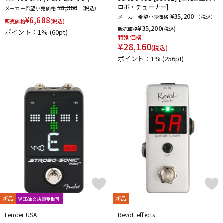
ロボ・チューナー]
¥8,360
メーカー希望小売価格
（税込）
¥35,200
メーカー希望小売価格
（税込）
¥
6,688
販売価格
(税込)
¥
35,200
販売価格
(税込)
ポイント：1%
(60pt)
特別価格
¥
28,160
(税込)
ポイント：1%
(256pt)
新品
新品
WEB注文店頭受取可
Fender USA
RevoL effects