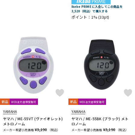
Ikebe PRIME に入会してこの商品を
3,520（税込）で購入する
ポイント：1%
(33pt)
新品
新品
WEB注文店頭受取可
WEB注文店頭受取可
YAMAHA
YAMAHA
ヤマハ / ME-55VT (ヴァイオレット)
ヤマハ / ME-55BK (ブラック) メト
メトロノーム
ロノーム
¥3,190
¥3,190
メーカー希望小売価格
（税込）
メーカー希望小売価格
（税込）