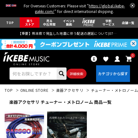
For Overseas Customers: Please visit "
https://global.ikebe-
gakki.com/
" for direct international shipping.
買う
売る
イベント
学割
TOP
店舗一覧
ストア
中古買取
動画
サービス
【重要】熊本県で発生した地震に伴う配送の遅延について(
07月29日
更新)
0
詳細検索
TOP
ONLINE STORE
楽器アクセサリ
チューナー・メトロノー
楽器アクセサリ チューナー・メトロノーム 商品一覧
エレキギター
アコギ/エレアコ