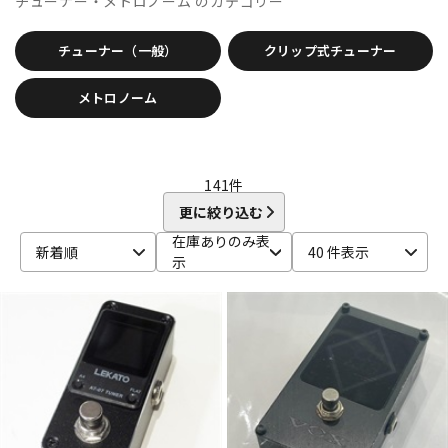
チューナー・メトロノーム
のカテゴリー
Bigsby
Bill Lawrence
Birdland
Black Mountain
DTM オンライン納品
レコーディング機器
BLACK MOUNTAIN PICKS
BLACK&GOLD
Blackstar
チューナー（一般）
クリップ式チューナー
BLUE BELL
Bohemians
BONDHUS
BOSS
Boveda
brokker
Bruff
B-SIDE LABEL
CAIG
CAJ
CANARE
配信/ライブ機器
楽器アクセサリ
メトロノーム
Carl Fischer
Carlos
Charles Colin
Cherub
CLAYTON
Cleartone
Cling On
CNB
Colossal Cable
COLUMBIA
COMFORT Strapp
Cordoba
Couch Guitar Strap
中古
ヴィンテージ
Crescendo
CUSTOM TRY
141
件
D-F
更に絞り込む
D&A GUITAR GEAR
D’Addario
Daiking Corporation
在庫ありのみ表
D'andrea
Danelectro
D'Angelico
DARCO
DAVA
新着順
40 件表示
示
DAVID LABOGA
DEAN
Dean Markley
DEVISER
DiMarzio
DINGWALL
dmi guitar labs
Doc Simons
DR
Dr.DUCK'S
Dunlop (Jim Dunlop)
DURACELL
E.W.S.
EBS
Editions Bim
Electro Harmonix
ele-king books
ELIXIR
EMERSON CUSTOM
EMG
Enfini Custom Works
ENGL
Epiphone
ERNIE BALL
ESP
EVH
Famous
FANA
F-bass
Fender
Fender Japan
Fender USA
FERNANDES ／ Burny
FISHMAN
Floyd Rose
Franklin