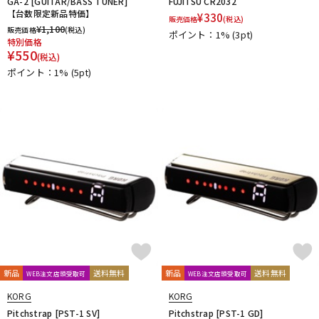
GA-2 [GUITAR/BASS TUNER]
FUJITSU CR2032
【台数限定新品特価】
¥
330
販売価格
(税込)
¥
1,100
販売価格
(税込)
ポイント：1%
(3pt)
特別価格
¥
550
(税込)
ポイント：1%
(5pt)
新品
送料無料
新品
送料無料
WEB注文店頭受取可
WEB注文店頭受取可
KORG
KORG
Pitchstrap [PST-1 SV]
Pitchstrap [PST-1 GD]