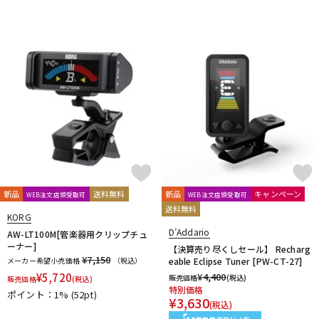
新品
送料無料
新品
キャンペーン
WEB注文店頭受取可
WEB注文店頭受取可
送料無料
KORG
D’Addario
AW-LT100M[管楽器用クリップチュ
ーナー]
【決算売り尽くしセール】 Recharg
¥7,150
メーカー希望小売価格
（税込）
eable Eclipse Tuner [PW-CT-27]
¥
5,720
¥
4,400
販売価格
(税込)
販売価格
(税込)
特別価格
ポイント：1%
(52pt)
¥
3,630
(税込)