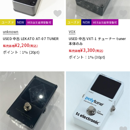
Fred Kelly
Free The Tone
Freedom Custom Guitar Research
Freeway Switch
FU-Tone
G-K
ユーズド
NEW
ユーズド
NEW
WEB注文店頭受取可
WEB注文店頭受取可
G.I. Batteries
G7th
GATOR
GATOR Frameworks
GHS
unknown
VOX
Gibson
GID
GigBag
Golden Power
GORILLA SNOT
USED 中古 LEKATO AT-07 TUNER
USED 中古 VXT-1 チューナー tuner
GOTOH
Grande uomo
Graph Tech
Gravity Guitar Picks
本体のみ
¥
2,200
販売価格
(税込)
GRECO
Greg Bennett
GRETSCH
GrooveTech Tools
¥
3,300
販売価格
(税込)
ポイント：1%
(20pt)
Grover
Grover Allman
Gruv Gear
GUITTO
ポイント：1%
(30pt)
Hal Leonard
HANNABACH
Happich
HARRY'S
HATA
Headway
HERCO
HERCULES
HexHider
HipStrap
Hofner
HOSCO
HOWARD
HUDSON MUSIC
Ibanez
Ikebe Original
IN TUNE GP
Inner Bamboo Bass Instruments (IBBI)
J.P.CARLOS
Jackson
JAKE SHIMABUKURO
John Pearse
K&M
K.Yairi
KALA
Kamaka
KAMINARI
KC
Ken Smith
K-Garage
Kikutani
Killer
KIWAYA
KLUSON
Ko’olau
KORG
KR'Z NANO DIAMOND CABLE
KTS
kusakusa88
Kyser
L-N