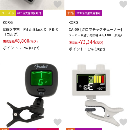
Thomastik-Infeld
ThroBak Electronics
Tim Bud
TINYBOY
ユーズド
新品
TODA GUITARS
TOKAI
Tom Anderson
TOMBO
Tone
WEB注文店頭受取可
WEB注文店頭受取可
Toneism Pickups
TonePros
TOUGH-TX
TRIAL
TRICK
KORG
KORG
TRUE DYNA
trumpet station
TUNE
Turtle Wax
USED 中古 Pitch Black X PB-X
CA-50 [クロマチックチューナー]
（コルグ）
TV Jones
ULTIMATE
unknown
¥4,180
メーカー希望小売価格
（税込）
¥
8,800
¥
3,344
販売価格
(税込)
V-Z
販売価格
(税込)
ポイント：1%
(80pt)
ポイント：1%
(30pt)
Van Damme
Vega-Trem
VeroCity Effects Pedals
VIBRAMATE
Vigier
VitalAudio
VIVACE
VOVOX
VOX
WALRUS AUDIO
Warwick
Wedgie
Well Fine
Wera
WHITEFEATHER
Wilkinson
Wittner
Worth
Xotic
YAMAHA
ZAOLLA
ZEMAITIS
ZEN-ON
他
320design
アトス・インターナショナル
アルソ出版
カエルカフェ
キョーリツ
シンコーミュージック
スーパーキッズ
ねこだまり工房
パイパーズ
フェアリー
フォンテック
ヤマハミュージックEHD
ヤマハミュージックトレーディング
ヤマハミュージックメディア
リットーミュージック
音楽之友社
山木秀夫コレクション