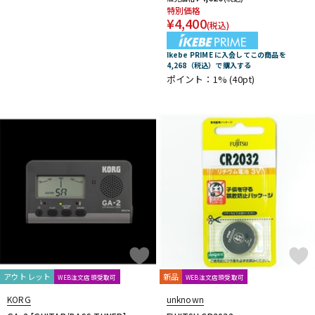
特別価格
¥
4,400
(税込)
Ikebe PRIME に入会してこの商品を
4,268（税込）で購入する
ポイント：1%
(40pt)
アウトレット
新品
WEB注文店頭受取可
WEB注文店頭受取可
KORG
unknown