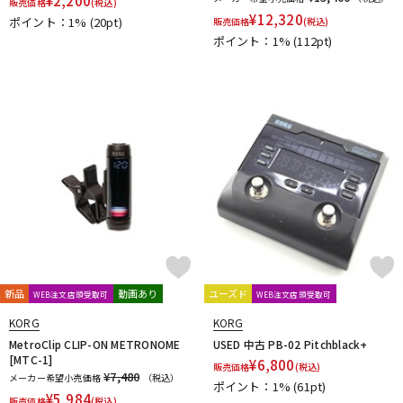
¥
2,200
販売価格
(税込)
¥
12,320
ポイント：1%
(20pt)
販売価格
(税込)
ポイント：1%
(112pt)
新品
動画あり
ユーズド
WEB注文店頭受取可
WEB注文店頭受取可
KORG
KORG
MetroClip CLIP-ON METRONOME
USED 中古 PB-02 Pitchblack+
[MTC-1]
¥
6,800
販売価格
(税込)
¥7,480
メーカー希望小売価格
（税込）
ポイント：1%
(61pt)
¥
5,984
販売価格
(税込)