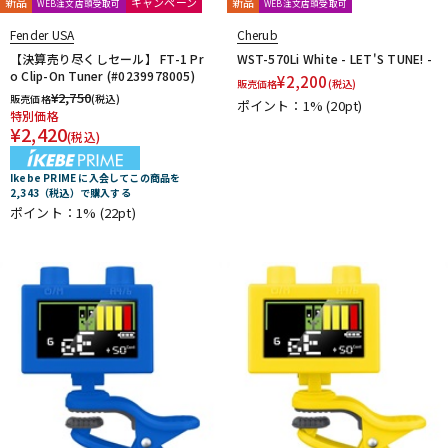
新品
キャンペーン
新品
WEB注文店頭受取可
WEB注文店頭受取可
春日
杉原書店
青い鳥∞黄い蜂
日本娯楽
名城商会
明和電機
Fender USA
Cherub
【決算売り尽くしセール】 FT-1 Pr
WST-570Li White - LET'S TUNE! -
他2
o Clip-On Tuner (#0239978005)
¥
2,200
TONE GEAR
Peters
Alfred
M.Baron
販売価格
(税込)
¥
2,750
販売価格
(税込)
ポイント：1%
(20pt)
m.guitar craft works
Henle
Boosey And Hawkes
特別価格
¥
2,420
Universal
Musica Rara
Salabert
Durand
Leduc
(税込)
Dr.Case
Schott Music
Billaudot
Marc Reift
Ikebe PRIME に入会してこの商品を
Max Eschig
Southern Music
Bote And Bock
Wizz Pickups
2,343（税込）で購入する
International Music
Edition Wilhelm Hansen
Asterope
ポイント：1%
(22pt)
Rubank
日本アコースティックレコーズ
Cable Cup
Richard Schauer
SUCK UK
ぼっち・ざ・ろっく！
Triplo Press
Musikverlag Hans Sikorski
大阪開成館
ドレミ楽譜出版社
De Haske
デプロMP
GRAYZONE
AURORA STRINGS
Chester Music
Lydke Musikverlag
Theodore Presser
Groove Garage
AQUBE MUSIC PRODUCTS
Ergo Straps