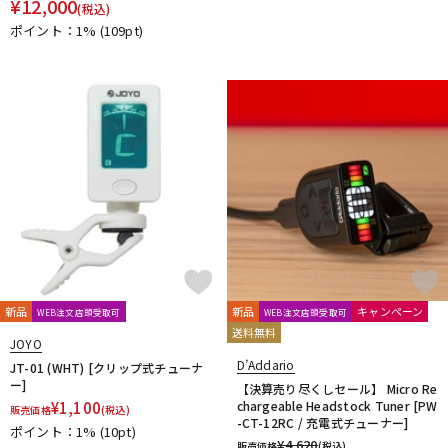
¥
12,000
(税込)
ポイント：1%
(109pt)
新品
新品
キャンペーン
WEB注文店頭受取可
WEB注文店頭受取可
送料無料
JOYO
D’Addario
JT-01 (WHT) [クリップ式チューナ
ー]
【決算売り尽くしセール】 Micro Re
¥
1,100
chargeable Headstock Tuner [PW
販売価格
(税込)
-CT-12RC / 充電式チューナー]
ポイント：1%
(10pt)
¥
4,620
販売価格
(税込)