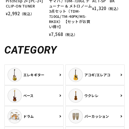
Pitchclip 2+ [PC-2+]
ヤマハ / TDM-710GL チ
ACT-SP BK
CLIP-ON TUNER
ューナー & メトロノーム
1,320
¥
（税込）
3点セット（TDM-
2,992
¥
（税込）
710GL/TM-40PK/MS-
RKDX） 【セットがお買
い得!!】
7,568
¥
（税込）
CATEGORY
エレキギター
アコギ/エレアコ
ベース
ウクレレ
ドラム
パーカッション