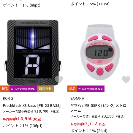
ポイント：5%
(340pt)
ポイント：1%
(88pt)
新品
送料無料
新品
WEB注文店頭受取可
WEB注文店頭受取可
KORG
YAMAHA
Pitchblack XS Bass [PB-XS BASS]
ヤマハ / ME-55PK (ピンク) メトロ
ノーム
¥18,700
メーカー希望小売価格
（税込）
¥3,190
メーカー希望小売価格
（税込）
¥
14,960
販売価格
(税込)
¥
2,712
販売価格
(税込)
ポイント：1%
(136pt)
ポイント：1%
(24pt)