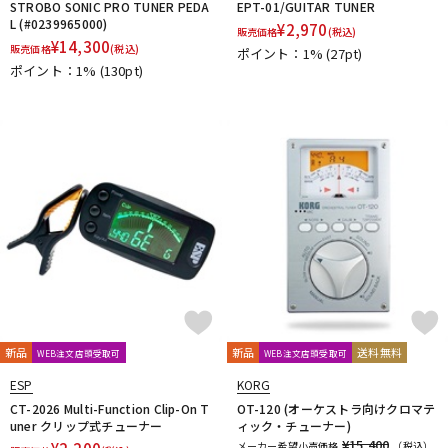
STROBO SONIC PRO TUNER PEDA
EPT-01/GUITAR TUNER
L (#0239965000)
¥
2,970
販売価格
(税込)
¥
14,300
販売価格
(税込)
ポイント：1%
(27pt)
ポイント：1%
(130pt)
新品
新品
送料無料
WEB注文店頭受取可
WEB注文店頭受取可
ESP
KORG
CT-2026 Multi-Function Clip-On T
OT-120 (オーケストラ向けクロマテ
uner クリップ式チューナー
ィック・チューナー)
¥15,400
メーカー希望小売価格
（税込）