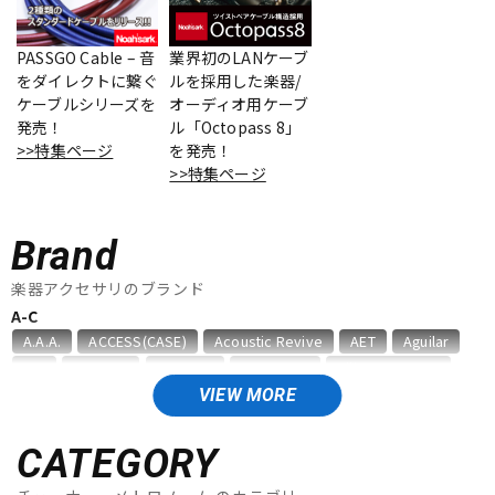
ベース
ウクレレ
PASSGO Cable – 音
業界初のLANケーブ
をダイレクトに繋ぐ
ルを採用した楽器/
ケーブルシリーズを
オーディオ用ケーブ
ドラム
パーカッション
発売！
ル「Octopass 8」
>>特集ページ
を発売！
>>特集ページ
キーボード
電子ピアノ
Brand
管楽器
その他楽器
楽器アクセサリのブランド
A-C
A.A.A.
ACCESS(CASE)
Acoustic Revive
AET
Aguilar
アンプ
エフェクター
AID
AIR CELL
ALEMBIC
ALFANOTE
Allies Vemuram
ALLPARTS
ALPINE HEARING PROTECTION
APEX
AQUILA
VIEW MORE
ARIA
Aria ProII
ARTEC
ATELIER Z
AUGUSTINE
DJ機器
DTM
B，W&R
Babicz
BARBAROSSA
Bare Knuckle
CATEGORY
bartolini
basiner
BASSO
BELDEN
Big Bends