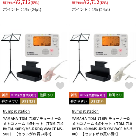
¥
2,712
¥
2,712
販売価格
(税込)
販売価格
(税込)
ポイント：1%
(24pt)
ポイント：1%
(24pt)
新品
動画あり
新品
動画あり
WEB注文店頭受取可
WEB注文店頭受取可
弾きやすい
送料無料
弾きやすい
送料無料
trumpet station
trumpet station
YAMAHA TDM-710IV チューナー&
YAMAHA TDM-710IV チューナー&
メトロノーム 4点セット（TDM-710
メトロノーム 4点セット（TDM-710
IV/TM-40PK/MS-RKDX/VIVACE MS-
IV/TM-40IV/MS-RKDX/VIVACE MS-5
500） 【セットがお買い得!!】
00） 【セットがお買い得!!】