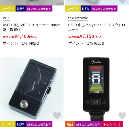
L.R.Baggs
La Bella
LAKLAND
LAMANTA
Lao Qi
LAVA MUSIC
Lee Guitars
LEVY’S
LHL
Lindy Fralin
ユーズド
NEW
ユーズド
NEW
WEB注文店頭受取可
WEB注文店頭受取可
Live Line
Lizard Spit
LM STRAP
Lollar Pickups
VOX
tc electronic
LUTHIER
Magna Cart
Magslide
MAHALO
USED 中古 VXT-1 チューナー tuner
USED 中古 Polytune TCエレクトロ
Manikin Electronic
Mark Strings
Marshall
MARTIN
箱・取説付
ニック
MASTER8 JAPAN
Mastery Bridge
MATON
MAYONES
¥
4,400
¥
7,150
販売価格
(税込)
販売価格
(税込)
MD Guitars
Mighty Bright
Mi-Si
MJC Ironworks
MMI
ポイント：1%
(40pt)
ポイント：1%
(65pt)
MODERN PIRATES
MOGAMI
momose
MONO
MONSTER CABLE
Montreux
Moody
MORRIS
MUSIC NOMAD
MUSIC WORKS
MXR
Nail Company
NAZCA
NAZCA STRAP
NEO
Neotech
NIKKO(日工精機)
No Brand
Noah’sark
Nordstrand
NUX
O-R
OFFICIAL EDWARD VAN HALEN MINI GUITARS
Oihata
ONE PERCENT
ONE'S WAY
Orange
ORB
ORCAS
ORTEGA
Ovaltone
OVATION
Oyaide
P.R.S.
paige
Parksons
Performance
PERRI'S
Peterson
PICK BOY
PICK PUNCH
PLANET WAVES
Pluginz Keychains
ユーズド
NEW
新品
キャンペーン
WEB注文店頭受取可
WEB注文店頭受取可
POWERbreathe
Pro-co
prohands
PROPIK