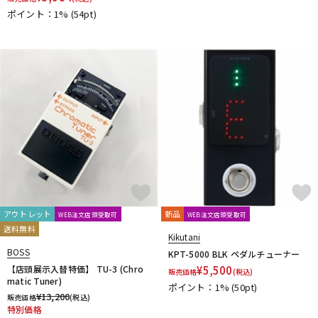
ポイント：1%
(54pt)
アウトレット
新品
WEB注文店頭受取可
WEB注文店頭受取可
送料無料
Kikutani
BOSS
KPT-5000 BLK ペダルチューナー
【店頭展示入替特価】 TU-3 (Chro
¥
5,500
販売価格
(税込)
matic Tuner)
ポイント：1%
(50pt)
¥
13,200
販売価格
(税込)
特別価格