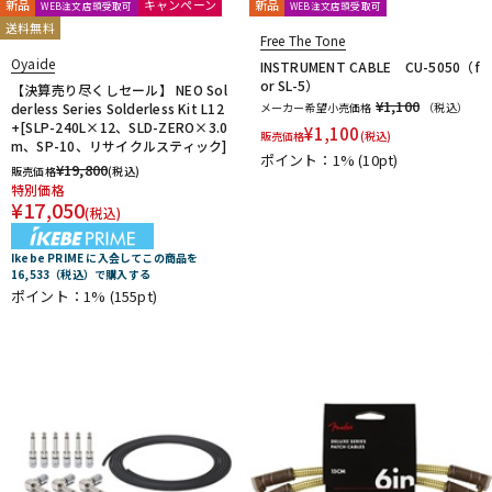
新品
キャンペーン
新品
WEB注文店頭受取可
WEB注文店頭受取可
送料無料
Free The Tone
Oyaide
INSTRUMENT CABLE CU-5050（f
or SL-5）
【決算売り尽くしセール】 NEO Sol
¥1,100
derless Series Solderless Kit L12
メーカー希望小売価格
（税込）
+[SLP-240L×12、SLD-ZERO×3.0
¥
1,100
販売価格
(税込)
m、SP-10、リサイクルスティック]
ポイント：1%
(10pt)
¥
19,800
販売価格
(税込)
特別価格
¥
17,050
(税込)
Ikebe PRIME に入会してこの商品を
16,533（税込）で購入する
ポイント：1%
(155pt)