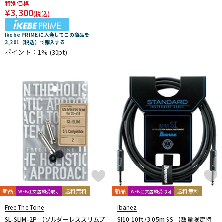
特別価格
Fred Kelly
Free The Tone
¥
3,300
(税込)
Freedom Custom Guitar Research
Freeway Switch
FU-Tone
G-K
Ikebe PRIME に入会してこの商品を
3,201（税込）で購入する
G.I. Batteries
G7th
GATOR
GATOR Frameworks
GHS
ポイント：1%
(30pt)
Gibson
GID
GigBag
Golden Power
GORILLA SNOT
GOTOH
Grande uomo
Graph Tech
Gravity Guitar Picks
GRECO
Greg Bennett
GRETSCH
GrooveTech Tools
Grover
Grover Allman
Gruv Gear
GUITTO
Hal Leonard
HANNABACH
Happich
HARRY'S
HATA
Headway
HERCO
HERCULES
HexHider
HipStrap
Hofner
HOSCO
HOWARD
HUDSON MUSIC
Ibanez
Ikebe Original
IN TUNE GP
Inner Bamboo Bass Instruments (IBBI)
J.P.CARLOS
Jackson
JAKE SHIMABUKURO
John Pearse
K&M
K.Yairi
KALA
Kamaka
KAMINARI
KC
Ken Smith
K-Garage
Kikutani
Killer
KIWAYA
KLUSON
Ko’olau
KORG
新品
送料無料
新品
送料無料
WEB注文店頭受取可
WEB注文店頭受取可
KR'Z NANO DIAMOND CABLE
KTS
kusakusa88
Kyser
Free The Tone
Ibanez
L-N
SL-SLIM-2P （ソルダーレススリムプ
SI10 10ft/3.05m SS 【数量限定特