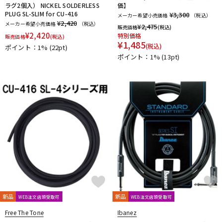
L.R.Baggs
La Bella
LAKLAND
LAMANTA
Lao Qi
ラグ2個入） NICKEL SOLDERLESS
価】
LAVA MUSIC
Lee Guitars
LEVY’S
LHL
Lindy Fralin
PLUG SL-SLIM for CU-416
¥3,300
メーカー希望小売価格
（税込）
¥2,420
メーカー希望小売価格
（税込）
Live Line
Lizard Spit
LM STRAP
Lollar Pickups
¥
2,475
販売価格
(税込)
¥
2,420
特別価格
LUTHIER
Magna Cart
Magslide
MAHALO
販売価格
(税込)
¥
1,485
(税込)
ポイント：1%
(22pt)
Manikin Electronic
Mark Strings
Marshall
MARTIN
ポイント：1%
(13pt)
MASTER8 JAPAN
Mastery Bridge
MATON
MAYONES
MD Guitars
Mighty Bright
Mi-Si
MJC Ironworks
MMI
MODERN PIRATES
MOGAMI
momose
MONO
MONSTER CABLE
Montreux
Moody
MORRIS
MUSIC NOMAD
MUSIC WORKS
MXR
Nail Company
NAZCA
NAZCA STRAP
NEO
Neotech
NIKKO(日工精機)
No Brand
Noah’sark
Nordstrand
NUX
O-R
OFFICIAL EDWARD VAN HALEN MINI GUITARS
Oihata
ONE PERCENT
ONE'S WAY
Orange
ORB
ORCAS
ORTEGA
Ovaltone
OVATION
Oyaide
P.R.S.
paige
Parksons
Performance
PERRI'S
Peterson
PICK BOY
新品
新品
WEB注文店頭受取可
WEB注文店頭受取可
PICK PUNCH
PLANET WAVES
Pluginz Keychains
Free The Tone
Ibanez
POWERbreathe
Pro-co
prohands
PROPIK