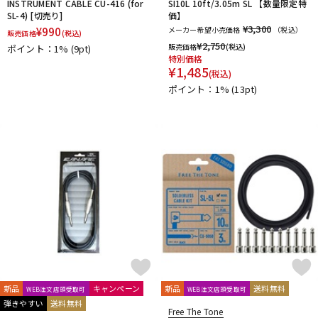
INSTRUMENT CABLE CU-416 (for
SI10L 10ft/3.05m SL 【数量限定特
Providence
PULSE
PYRAMID
R.Cocco
SL-4) [切売り]
価】
Rattlesnake Cable
Raw Vintage
RENEGADE
¥3,300
¥
990
メーカー希望小売価格
（税込）
販売価格
(税込)
Reunion Blues
RevoL effects
Richter Straps
¥
2,750
販売価格
(税込)
ポイント：1%
(9pt)
特別価格
Rick Rock Picks
Rickenbacker
RIGHTON STRAPS
¥
1,485
(税込)
RIO GRANDE
Ritter
RIVER FORD
Roadie
ポイント：1%
(13pt)
ROCHE-THOMAS
Roland
ROMBO
Ron Ellis Pickups
ROTO SOUND
ROZZ
S-U
S.Yairi
Sadowsky
Sadowsky Guitars
Sago
SAVAREZ
Schaller
SCHECTER
Schlagwerk Percussion
Scorelay Japan
SCUD
SEIKO
Seki Sound
SEQUENZ
Seymour Duncan
Shadow
SHRED NECK
SHUBB
SILENT PICK
SIT
SKB
SKYSONIC
SNARK
Solid Bond
SOLID CABLES
SOMA laboratory
SONOTONE
Souldier Strap
Spanish Moon
SpiceNote
Spider Capo
Stack
STARTECH
STEINBERGER
Stetsbar
stokyo
Suhr Guitars
Sunhayato
SUNRISE
Sustainiac
SUZUKI
新品
キャンペーン
新品
送料無料
WEB注文店頭受取可
WEB注文店頭受取可
Switch Custom Guitars
TAKAMINE
TAMA
TAURUS ARMY
弾きやすい
送料無料
Free The Tone
TAYLOR
tc electronic
Thalia Capo
THE ROCK SLIDE