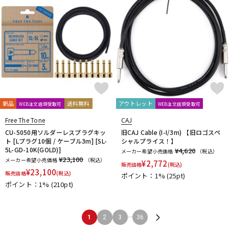
新品
送料無料
アウトレット
WEB注文店頭受取可
WEB注文店頭受取可
Free The Tone
CAJ
CU-5050用ソルダーレスプラグキッ
旧CAJ Cable (I-I/3m) 【旧ロゴスペ
ト [Lプラグ10個 / ケーブル3m] [SL-
シャルプライス！】
5L-GD-10K(GOLD)]
¥4,620
メーカー希望小売価格
（税込）
¥23,100
メーカー希望小売価格
（税込）
¥
2,772
販売価格
(税込)
¥
23,100
販売価格
(税込)
ポイント：1%
(25pt)
ポイント：1%
(210pt)
...
1
2
3
36