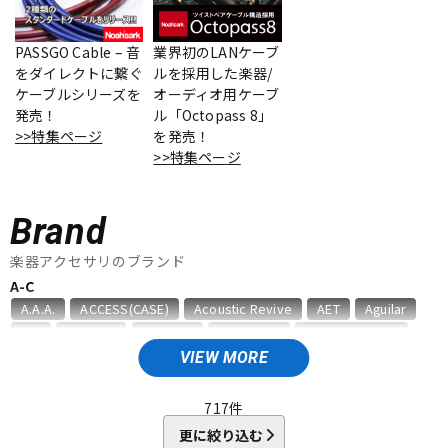
ベース
ウクレレ
PASSGO Cable – 音
業界初のLANケーブ
をダイレクトに繋ぐ
ルを採用した楽器/
ケーブルシリーズを
オーディオ用ケーブ
ドラム
パーカッション
発売！
ル「Octopass 8」
>>特集ページ
を発売！
>>特集ページ
キーボード
電子ピアノ
Brand
管楽器
その他楽器
楽器アクセサリのブランド
A-C
A.A.A.
ACCESS(CASE)
Acoustic Revive
AET
Aguilar
アンプ
エフェクター
AID
AIR CELL
ALEMBIC
ALFANOTE
Allies Vemuram
ALLPARTS
ALPINE HEARING PROTECTION
APEX
AQUILA
VIEW MORE
ARIA
Aria ProII
ARTEC
ATELIER Z
AUGUSTINE
DJ機器
DTM
B，W&R
Babicz
BARBAROSSA
Bare Knuckle
717
件
bartolini
basiner
BASSO
BELDEN
Big Bends
更に絞り込む