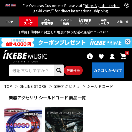
For Overseas Customers: Please visit "
https://global.ikebe-
gakki.com/
" for direct international shipping.
買う
売る
イベント
学割
TOP
店舗一覧
ストア
中古買取
動画
サービス
【重要】熊本県で発生した地震に伴う配送の遅延について(
07月29日
更新)
0
詳細検索
TOP
ONLINE STORE
楽器アクセサリ
シールドコード
楽器アクセサリ シールドコード 商品一覧
エレキギター
アコギ/エレアコ