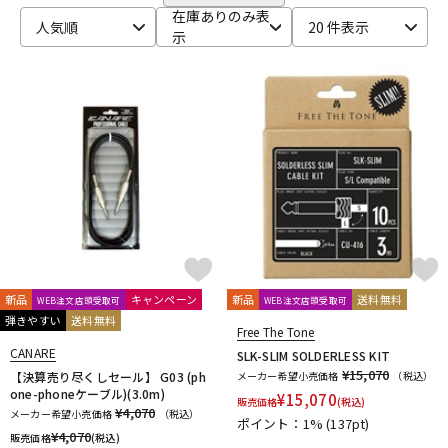
Bigsby
Bill Lawrence
Birdland
Black Mountain
DTM オンライン納品
レコーディング機器
在庫ありのみ表
人気順
20 件表示
BLACK MOUNTAIN PICKS
BLACK&GOLD
Blackstar
示
BLUE BELL
Bohemians
BONDHUS
BOSS
Boveda
brokker
Bruff
B-SIDE LABEL
CAIG
CAJ
CANARE
配信/ライブ機器
楽器アクセサリ
Carl Fischer
Carlos
Charles Colin
Cherub
CLAYTON
Cleartone
Cling On
CNB
Colossal Cable
COLUMBIA
COMFORT Strapp
Cordoba
Couch Guitar Strap
中古
ヴィンテージ
Crescendo
CUSTOM TRY
D-F
D&A GUITAR GEAR
D’Addario
Daiking Corporation
D'andrea
Danelectro
D'Angelico
DARCO
DAVA
DAVID LABOGA
DEAN
Dean Markley
DEVISER
DiMarzio
DINGWALL
dmi guitar labs
Doc Simons
DR
Dr.DUCK'S
新品
キャンペーン
新品
送料無料
WEB注文店頭受取可
WEB注文店頭受取可
Dunlop (Jim Dunlop)
DURACELL
E.W.S.
EBS
弾きやすい
送料無料
Free The Tone
Editions Bim
Electro Harmonix
ele-king books
ELIXIR
CANARE
SLK-SLIM SOLDERLESS KIT
EMERSON CUSTOM
EMG
Enfini Custom Works
ENGL
¥15,070
【決算売り尽くしセール】 G03 (ph
メーカー希望小売価格
（税込）
Epiphone
ERNIE BALL
ESP
EVH
Famous
FANA
one-phoneケーブル)(3.0m)
¥
15,070
販売価格
(税込)
¥4,070
F-bass
Fender
Fender Japan
Fender USA
メーカー希望小売価格
（税込）
ポイント：1%
(137pt)
¥
4,070
FERNANDES ／ Burny
FISHMAN
Floyd Rose
Franklin
販売価格
(税込)