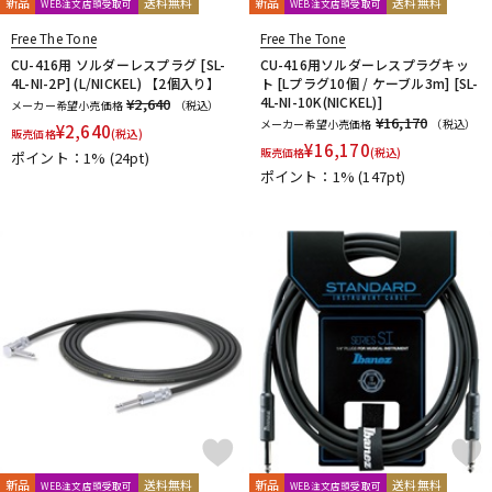
新品
送料無料
新品
送料無料
WEB注文店頭受取可
WEB注文店頭受取可
Free The Tone
Free The Tone
CU-416用 ソルダーレスプラグ [SL-
CU-416用ソルダーレスプラグキッ
4L-NI-2P] (L/NICKEL) 【2個入り】
ト [Lプラグ10個 / ケーブル3m] [SL-
4L-NI-10K(NICKEL)]
¥2,640
メーカー希望小売価格
（税込）
¥16,170
メーカー希望小売価格
（税込）
¥
2,640
販売価格
(税込)
¥
16,170
販売価格
(税込)
ポイント：1%
(24pt)
ポイント：1%
(147pt)
新品
送料無料
新品
送料無料
WEB注文店頭受取可
WEB注文店頭受取可