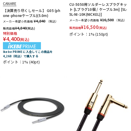
CANARE
CU-5050用ソルダーレスプラグキッ
Thomastik-Infeld
ThroBak Electronics
Tim Bud
TINYBOY
ト [Lプラグ10個 / ケーブル3m] [SL-
【決算売り尽くしセール】 G05 (ph
TODA GUITARS
TOKAI
Tom Anderson
TOMBO
Tone
5L-NI-10K(NICKEL)]
one-phoneケーブル)(5.0m)
¥16,500
メーカー希望小売価格
（税込）
Toneism Pickups
TonePros
TOUGH-TX
TRIAL
TRICK
¥4,840
メーカー希望小売価格
（税込）
¥
16,500
TRUE DYNA
trumpet station
TUNE
Turtle Wax
¥
4,840
販売価格
(税込)
販売価格
(税込)
特別価格
ポイント：1%
(150pt)
TV Jones
ULTIMATE
unknown
¥
4,400
(税込)
V-Z
Van Damme
Vega-Trem
VeroCity Effects Pedals
Ikebe PRIME に入会してこの商品を
VIBRAMATE
Vigier
VitalAudio
VIVACE
VOVOX
VOX
4,268（税込）で購入する
ポイント：1%
(40pt)
WALRUS AUDIO
Warwick
Wedgie
Well Fine
Wera
WHITEFEATHER
Wilkinson
Wittner
Worth
Xotic
YAMAHA
ZAOLLA
ZEMAITIS
ZEN-ON
他
320design
アトス・インターナショナル
アルソ出版
カエルカフェ
キョーリツ
シンコーミュージック
スーパーキッズ
ねこだまり工房
パイパーズ
フェアリー
フォンテック
ヤマハミュージックEHD
ヤマハミュージックトレーディング
ヤマハミュージックメディア
リットーミュージック
音楽之友社
山木秀夫コレクション