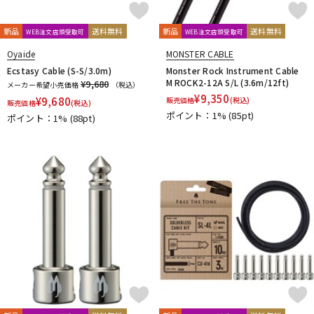
春日
杉原書店
青い鳥∞黄い蜂
日本娯楽
名城商会
明和電機
新品
送料無料
新品
送料無料
WEB注文店頭受取可
WEB注文店頭受取可
他2
Oyaide
MONSTER CABLE
TONE GEAR
Peters
Alfred
M.Baron
Ecstasy Cable (S-S/3.0m)
Monster Rock Instrument Cable
m.guitar craft works
Henle
Boosey And Hawkes
M ROCK2-12A S/L (3.6m/12ft)
¥9,680
メーカー希望小売価格
（税込）
Universal
Musica Rara
Salabert
Durand
Leduc
¥
9,350
¥
9,680
販売価格
(税込)
販売価格
(税込)
Dr.Case
Schott Music
Billaudot
Marc Reift
ポイント：1%
(85pt)
ポイント：1%
(88pt)
Max Eschig
Southern Music
Bote And Bock
Wizz Pickups
International Music
Edition Wilhelm Hansen
Asterope
Rubank
日本アコースティックレコーズ
Cable Cup
Richard Schauer
SUCK UK
ぼっち・ざ・ろっく！
Triplo Press
Musikverlag Hans Sikorski
大阪開成館
ドレミ楽譜出版社
De Haske
デプロMP
GRAYZONE
AURORA STRINGS
Chester Music
Lydke Musikverlag
Theodore Presser
Groove Garage
AQUBE MUSIC PRODUCTS
Ergo Straps