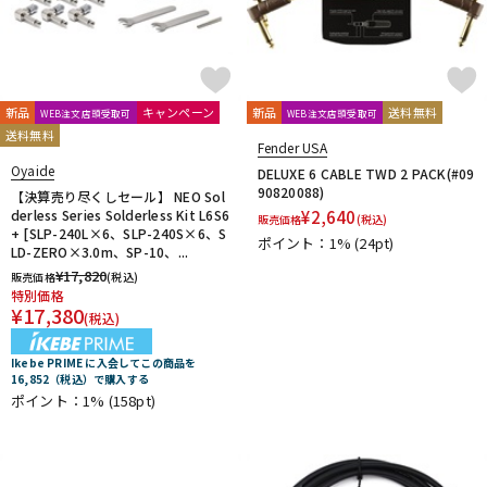
新品
キャンペーン
新品
送料無料
WEB注文店頭受取可
WEB注文店頭受取可
送料無料
Fender USA
Oyaide
DELUXE 6 CABLE TWD 2 PACK(#09
90820088)
【決算売り尽くしセール】 NEO Sol
derless Series Solderless Kit L6S6
¥
2,640
販売価格
(税込)
+ [SLP-240L×6、SLP-240S×6、S
ポイント：1%
(24pt)
LD-ZERO×3.0m、SP-10、...
¥
17,820
販売価格
(税込)
特別価格
¥
17,380
(税込)
Ikebe PRIME に入会してこの商品を
16,852（税込）で購入する
ポイント：1%
(158pt)