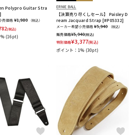
ERNIE BALL
en Polypro Guitar Stra
]
【決算売り尽くしセール】 Paisley D
¥1,980
ream Jacquard Strap [#P05332]
小売価格
（税込）
¥5,940
メーカー希望小売価格
（税込）
782
(税込)
¥
5,940
販売価格
(税込)
1%
(16pt)
¥
3,377
特別価格
(税込)
ポイント：1%
(30pt)