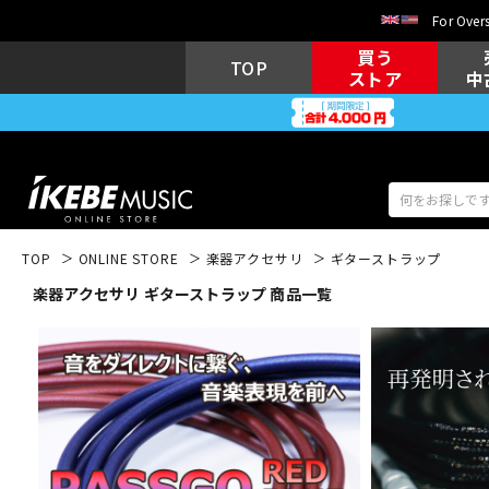
For Overs
買う
TOP
ストア
中
TOP
ONLINE STORE
楽器アクセサリ
ギターストラップ
楽器アクセサリ ギターストラップ 商品一覧
アコギ/エレ
エレキギター
アコ
キーボード
電子ピアノ