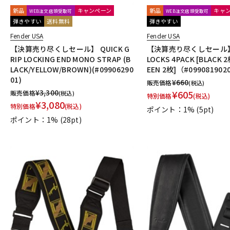
新品
キャンペーン
新品
キャ
WEB注文店頭受取可
WEB注文店頭受取可
弾きやすい
送料無料
弾きやすい
Fender USA
Fender USA
【決算売り尽くしセール】 QUICK G
【決算売り尽くしセール】 
RIP LOCKING END MONO STRAP (B
LOCKS 4PACK [BLACK 
LACK/YELLOW/BROWN)(#09906290
EEN 2枚]（#099081902
01)
¥
660
販売価格
(税込)
¥
3,300
¥
605
販売価格
(税込)
特別価格
(税込)
¥
3,080
特別価格
(税込)
ポイント：1%
(5pt)
ポイント：1%
(28pt)