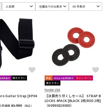
人気順
在庫ありのみ表示
60 件表示
DEAN
Dean Markley
DEVISER
DiMarzio
DINGWALL
monix
ele-king books
ELIXIR
EMERSON CUSTOM
EMG
ender USA
FERNANDES ／ Burny
FISHMAN
Floyd Rose
TOH
Grande uomo
Graph Tech
Gravity Guitar Picks
NABACH
Happich
HARRY'S
HATA
Headway
HERCO
nner Bamboo Bass Instruments (IBBI)
J.P.CARLOS
Jackson
Killer
KIWAYA
KLUSON
Ko’olau
KORG
Lizard Spit
LM STRAP
Lollar Pickups
LUTHIER
弾きやすい
新品
キャンペーン
文店頭受取可
WEB注文店頭受取可
MATON
MAYONES
MD Guitars
Mighty Bright
Mi-Si
弾きやすい
MUSIC NOMAD
MUSIC WORKS
MXR
Nail Company
Fender USA
pro Guitar Strap [#P04
【決算売り尽くしセール】 STRAP B
LOCKS 4PACK [BLACK 2枚/RED 2枚]
¥1,980
（#0990819000）
小売価格
one
OVATION
Oyaide
P.R.S.
paige
Parksons
（税込）