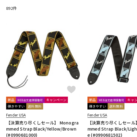
Crescendo
CUSTOM TRY
892
件
D-F
D&A GUITAR GEAR
D’Addario
Daiking Corporation
D'andr
dmi guitar labs
Doc Simons
DR
Dr.DUCK'S
Dunlop (Ji
Enfini Custom Works
ENGL
Epiphone
ERNIE BALL
ESP
Franklin
Fred Kelly
Free The Tone
Freedom Custom Guit
G-K
G.I. Batteries
G7th
GATOR
GATOR Frameworks
GHS
GRECO
Greg Bennett
GRETSCH
GrooveTech Tools
Gr
HERCULES
HexHider
HipStrap
Hofner
HOSCO
HO
JAKE SHIMABUKURO
John Pearse
K&M
K.Yairi
KALA
KR'Z NANO DIAMOND CABLE
KTS
kusakusa88
Kyser
L-N
L.R.Baggs
La Bella
LAKLAND
LAMANTA
Lao Qi
LAVA
新品
キャンペーン
新品
キャ
WEB注文店頭受取可
WEB注文店頭受取可
Magna Cart
Magslide
MAHALO
Manikin Electronic
Mar
弾きやすい
送料無料
弾きやすい
送料無料
MJC Ironworks
MMI
MODERN PIRATES
MOGAMI
momo
Fender USA
Fender USA
NAZCA
NAZCA STRAP
NEO
Neotech
NIKKO(日工精機)
【決算売り尽くしセール】 Monogra
【決算売り尽くしセール】 
O-R
mmed Strap Black/Yellow/Brown
mmed Strap Black/Ligh
(#0990681000)
e (#0990681502)
OFFICIAL EDWARD VAN HALEN MINI GUITARS
Oihata
ONE PER