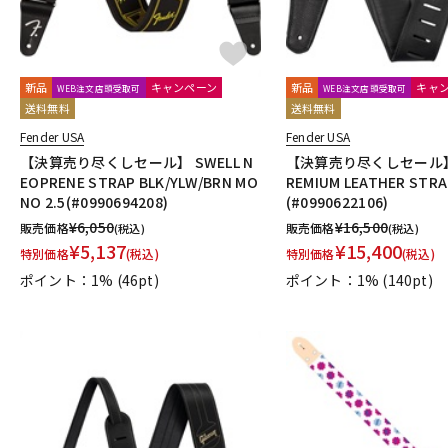
新品
キャンペーン
新品
キャ
WEB注文店頭受取可
WEB注文店頭受取可
送料無料
送料無料
Fender USA
Fender USA
【決算売り尽くしセール】 SWELL N
【決算売り尽くしセール】 3
EOPRENE STRAP BLK/YLW/BRN MO
REMIUM LEATHER STRA
NO 2.5(#0990694208)
(#0990622106)
¥
6,050
¥
16,500
販売価格
販売価格
(税込)
(税込)
¥
5,137
¥
15,400
特別価格
(税込)
特別価格
(税込)
ポイント：1%
(46pt)
ポイント：1%
(140pt)