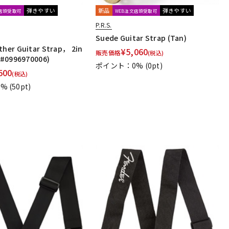
弾きやすい
新品
弾きやすい
文店頭受取可
WEB注文店頭受取可
P.R.S.
Suede Guitar Strap (Tan)
ther Guitar Strap， 2in
¥
5,060
販売価格
(税込)
 (#0996970006)
ポイント：0%
(0pt)
500
(税込)
1%
(50pt)