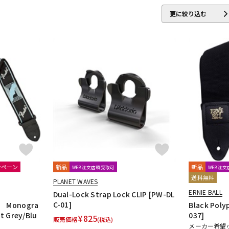
更に絞り込む
ea
Danelectro
D'Angelico
DARCO
DAVA
DAVID LABOGA
m Dunlop)
DURACELL
E.W.S.
EBS
Editions Bim
Electro Har
EVH
Famous
FANA
F-bass
Fender
Fender Japan
F
ar Research
Freeway Switch
FU-Tone
Gibson
GID
GigBag
Golden Power
GORILLA SNOT
GO
over
Grover Allman
Gruv Gear
GUITTO
Hal Leonard
HAN
WARD
HUDSON MUSIC
Ibanez
Ikebe Original
IN TUNE GP
I
Kamaka
KAMINARI
KC
Ken Smith
K-Garage
Kikutani
 MUSIC
Lee Guitars
LEVY’S
LHL
Lindy Fralin
Live Line
ンペーン
新品
新品
WEB注文店頭受取可
WEB注
k Strings
Marshall
MARTIN
MASTER8 JAPAN
Mastery Bridge
送料無料
PLANET WAVES
se
MONO
MONSTER CABLE
Montreux
Moody
MORRIS
ERNIE BALL
Dual-Lock Strap Lock CLIP [PW-DL
No Brand
Noah’sark
Nordstrand
NUX
C-01]
Monogra
Black Poly
t Grey/Blu
037]
¥
825
販売価格
(税込)
メーカー希望
CENT
ONE'S WAY
Orange
ORB
ORCAS
ORTEGA
Ovalt