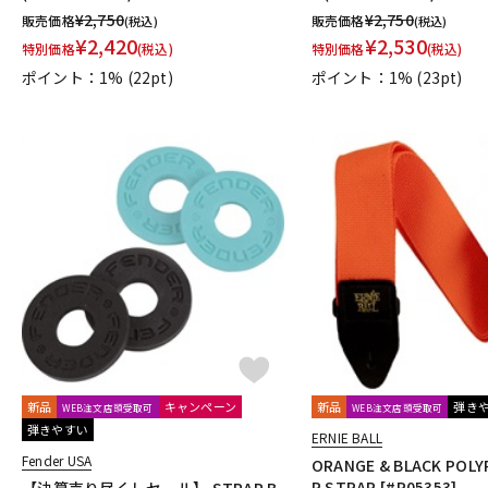
¥
2,750
¥
2,750
Performance
PERRI'S
Peterson
PICK BOY
PICK PUN
販売価格
販売価格
(税込)
(税込)
¥
2,420
¥
2,530
R.Cocco
Rattlesnake Cable
Raw Vintage
RENEGADE
特別価格
(税込)
特別価格
(税込)
RIVER FORD
Roadie
ROCHE-THOMAS
Roland
ROMBO
ポイント：1%
(22pt)
ポイント：1%
(23pt)
S-U
S.Yairi
Sadowsky
Sadowsky Guitars
Sago
SAVAREZ
Seymour Duncan
Shadow
SHRED NECK
SHUBB
SILEN
Spanish Moon
SpiceNote
Spider Capo
Stack
START
TAKAMINE
TAMA
TAURUS ARMY
TAYLOR
tc electronic
Tom Anderson
TOMBO
Tone
Toneism Pickups
ToneP
V-Z
Van Damme
Vega-Trem
VeroCity Effects Pedals
VIBRAMA
WHITEFEATHER
Wilkinson
Wittner
Worth
Xotic
YA
他
320design
アトス・インターナショナル
アルソ出版
カエ
ヤマハミュージックEHD
ヤマハミュージックトレーディング
新品
キャンペーン
新品
弾き
WEB注文店頭受取可
WEB注文店頭受取可
日本娯楽
名城商会
明和電機
弾きやすい
ERNIE BALL
他2
Fender USA
ORANGE & BLACK POLY
TONE GEAR
Peters
Alfred
M.Baron
m.guitar craft wo
R STRAP [#P05353]
【決算売り尽くしセール】 STRAP B