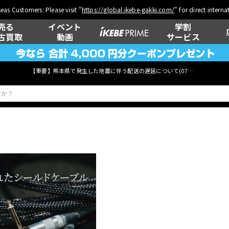
eas Customers: Please visit "
https://global.ikebe-gakki.com/
" for direct intern
売る
イベント
学割
古買取
動画
サービス
【重要】熊本県で発生した地震に伴う配送の遅延について(
07月29日
更新)
ベース
ウクレレ
管楽器
その他楽器