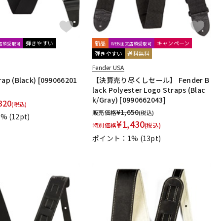
弾きやすい
新品
キャンペーン
文店頭受取可
WEB注文店頭受取可
弾きやすい
送料無料
Fender USA
rap (Black) [099066201
【決算売り尽くしセール】 Fender B
lack Polyester Logo Straps (Blac
k/Gray) [0990662043]
320
(税込)
¥
1,650
販売価格
(税込)
1%
(12pt)
¥
1,430
特別価格
(税込)
ポイント：1%
(13pt)