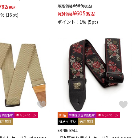
¥
660
782
prohands
PROPIK
Providence
PULSE
PYRAMID
販売価格
(税込)
(税込)
¥
605
Rickenbacker
RIGHTON STRAPS
RIO GRANDE
Ritter
特別価格
(税込)
1%
(16pt)
ポイント：1%
(5pt)
SCUD
SEIKO
Seki Sound
SEQUENZ
ABLES
SOMA laboratory
SONOTONE
Souldier Strap
to
SUNRISE
Sustainiac
SUZUKI
Switch Custom Guitars
ronics
Tim Bud
TINYBOY
TODA GUITARS
TOKAI
TUNE
Turtle Wax
TV Jones
ULTIMATE
unknown
IO
Warwick
Wedgie
Well Fine
Wera
ねこだまり工房
パイパーズ
フェアリー
フォンテック
山木秀夫コレクション
春日
杉原書店
青い鳥∞黄い蜂
キャンペーン
新品
キャンペーン
文店頭受取可
WEB注文店頭受取可
送料無料
弾きやすい
送料無料
ERNIE BALL
abert
Durand
Leduc
Dr.Case
Schott Music
くしセール】 Vintage
【決算売り尽くしセール】 Red Rose