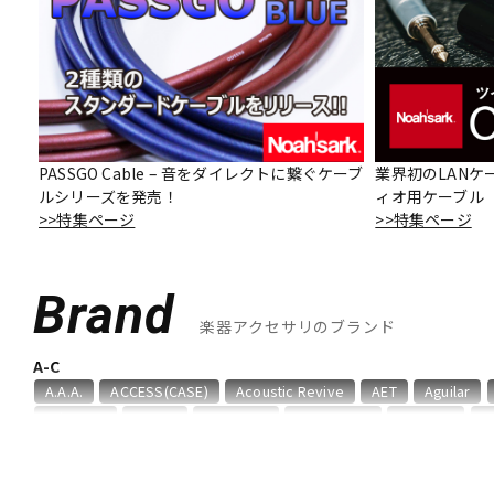
DJ機器
DTM
中古
ヴィンテー
PASSGO Cable – 音をダイレクトに繋ぐケーブ
業界初のLANケ
ルシリーズを発売！
ィオ用ケーブル「O
>>特集ページ
>>特集ページ
Brand
楽器アクセサリのブランド
A-C
A.A.A.
ACCESS(CASE)
Acoustic Revive
AET
Aguilar
Aria ProII
ARTEC
ATELIER Z
AUGUSTINE
B，W&R
B
Birdland
Black Mountain
BLACK MOUNTAIN PICKS
BLACK
CANARE
Carl Fischer
Carlos
Charles Colin
Cherub