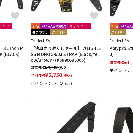
ンペーン
新品
キャンペーン
新品
WEB注文店頭受取可
WEB注
弾きやすい
送料無料
送料無料
Fender USA
Fender USA
.5inch P
【決算売り尽くしセール】 WEIGHLE
Polypro St
P (BLACK)
SS MONOGRAM STRAP (Black/Yell
0]
ow/Brown) (#0990686006)
¥
1,
販売価格
¥
3,300
販売価格
(税込)
ポイント：
¥
2,750
特別価格
(税込)
ポイント：1%
(25pt)