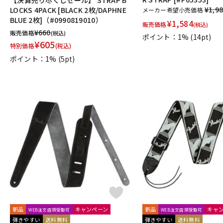
Billaudot
Marc Reift
Max Eschig
Southern Music
Bote
¥1,9
LOCKS 4PACK [BLACK 2枚/DAPHNE
メーカー希望小売価格
Cable Cup
Richard Schauer
SUCK UK
ぼっち・ざ・ろっ
BLUE 2枚]（#0990819010）
¥
1,584
販売価格
(税込)
AURORA STRINGS
Chester Music
Lydke Musikverlag
The
¥
660
販売価格
(税込)
ポイント：1%
(14pt)
¥
605
特別価格
(税込)
ポイント：1%
(5pt)
新品
キャンペーン
新品
キャ
WEB注文店頭受取可
WEB注文店頭受取可
弾きやすい
送料無料
弾きやすい
送料無料