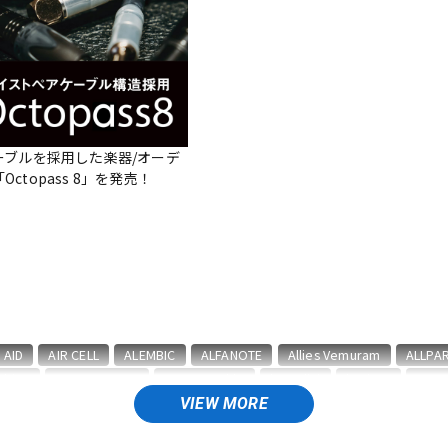
DTM オンラ
レコーディン
イン納品
グ機器
ジ
ーブルを採用した楽器/オーデ
ctopass 8」を発売！
AID
AIR CELL
ALEMBIC
ALFANOTE
Allies Vemuram
ALLPA
abicz
BARBAROSSA
Bare Knuckle
bartolini
basiner
BAS
&GOLD
Blackstar
BLUE BELL
Bohemians
BONDHUS
BOSS
VIEW MORE
CLAYTON
Cleartone
Cling On
CNB
Colossal Cable
COLUM