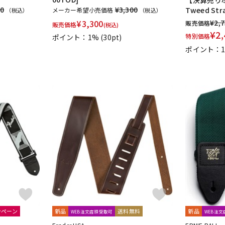
 And Bock
Wizz Pickups
International Music
Edition Wilhelm Ha
80
¥3,300
Tweed St
メーカー希望小売価格
（税込）
（税込）
く！
Triplo Press
Musikverlag Hans Sikorski
大阪開成館
ドレ
¥
3,300
¥
2,
販売価格
販売価格
(税込)
odore Presser
Groove Garage
AQUBE MUSIC PRODUCTS
Ergo S
¥
2,
特別価格
ポイント：1%
(30pt)
ポイント：
ンペーン
新品
送料無料
新品
WEB注文店頭受取可
WEB注