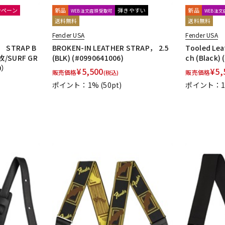
ンペーン
新品
弾きやすい
新品
WEB注文店頭受取可
WEB注
送料無料
送料無料
Fender USA
Fender USA
STRAP B
BROKEN-IN LEATHER STRAP， 2.5
Tooled Lea
2枚/SURF GR
(BLK) (#0990641006)
ch (Black)
0）
¥
5,500
¥
5,
販売価格
販売価格
(税込)
ポイント：1%
(50pt)
ポイント：