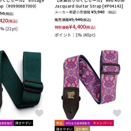
nsen
Asterope
Rubank
日本アコースティックレコーズ
rap（#0990687000）
Jacquard Guitar Strap [#P04142]
ミ楽譜出版社
De Haske
デプロMP
GRAYZONE
¥5,940
メーカー希望小売価格
（税込）
750
(税込)
traps
420
¥
5,940
販売価格
(税込)
(税込)
¥
4,400
特別価格
(税込)
1%
(22pt)
ポイント：1%
(40pt)
弾きやすい
新品
キャンペーン
文店頭受取可
WEB注文店頭受取可
弾きやすい
送料無料