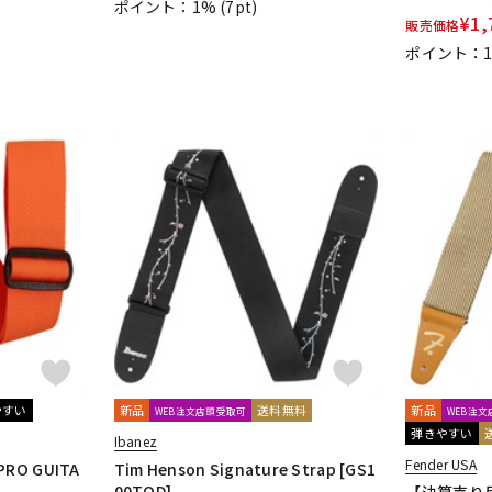
ポイント：1%
(7pt)
¥
1,
CH
PLANET WAVES
Pluginz Keychains
POWERbreathe
Pro-co
販売価格
Reunion Blues
RevoL effects
Richter Straps
Rick Rock Picks
ポイント：
Ron Ellis Pickups
ROTO SOUND
ROZZ
Schaller
SCHECTER
Schlagwerk Percussion
Scorelay Japan
T PICK
SIT
SKB
SKYSONIC
SNARK
Solid Bond
SOLID C
ECH
STEINBERGER
Stetsbar
stokyo
Suhr Guitars
Sunhaya
Thalia Capo
THE ROCK SLIDE
Thomastik-Infeld
ThroBak Elect
ros
TOUGH-TX
TRIAL
TRICK
TRUE DYNA
trumpet station
TE
Vigier
VitalAudio
VIVACE
VOVOX
VOX
WALRUS AUD
MAHA
ZAOLLA
ZEMAITIS
ZEN-ON
ルカフェ
キョーリツ
シンコーミュージック
スーパーキッズ
ヤマハミュージックメディア
リットーミュージック
音楽之友社
やすい
新品
送料無料
新品
WEB注文店頭受取可
WEB注
弾きやすい
Ibanez
Fender USA
PRO GUITA
Tim Henson Signature Strap [GS1
rks
Henle
Boosey And Hawkes
Universal
Musica Rara
Sal
00TOD]
【決算売り尽