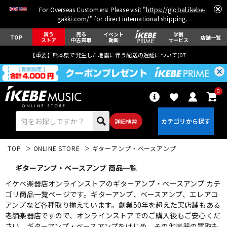
For Overseas Customers: Please visit "
https://global.ikebe-
gakki.com/
" for direct international shipping.
買う
売る
イベント
学割
TOP
店舗一覧
ストア
中古買取
動画
サービス
【重要】熊本県で発生した地震に伴う配送の遅延について(
07月29日
更新)
0
詳細検索
TOP
ONLINE STORE
ギターアンプ・ベースアンプ
ギターアンプ・ベースアンプ 商品一覧
イケベ楽器店オンラインストアのギターアンプ・ベースアンプ カテ
ゴリ商品一覧ページです。ギターアンプ、ベースアンプ、エレアコ
アンプなど各種取り揃えています。創業50年を超えた実店舗もある
エレキギター
アコギ/エレアコ
老舗楽器店ですので、オンラインストアでのご購入後もご安心くだ
さい。ギターアンプ・ベースアンプをはじめ、その他楽器の買取も