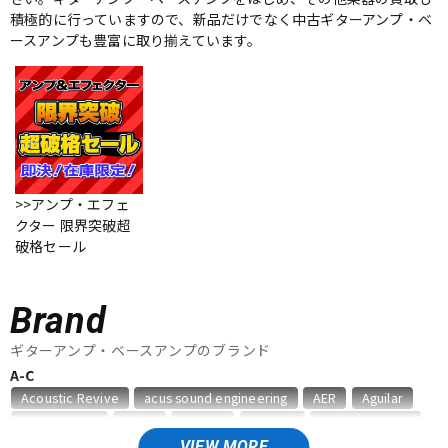
積極的に行っていますので、新品だけでなく中古ギターアンプ・ベ
ベース
ウクレレ
ースアンプも豊富に取り揃えています。
ドラム
パーカッション
キーボード
電子ピアノ
>>アンプ・エフェ
クター 限界突破超
破格セール
管楽器
その他楽器
Brand
アンプ
エフェクター
ギターアンプ・ベースアンプのブランド
A-C
DJ機器
DTM
Acoustic Revive
acus sound engineering
AER
Aguilar
Akima&Neos
ALBIT
Ampeg
ARMOR
audio-technica
Bad Cat
BAGEND
BELDEN
Benson Amps
Bergantino
VIEW MORE