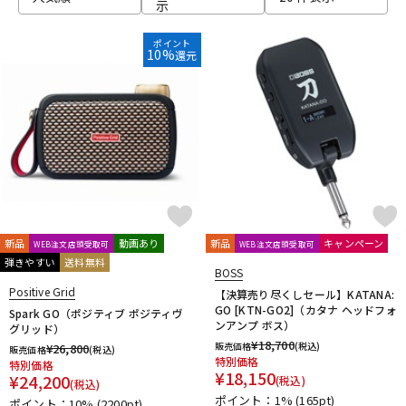
示
Neural DSP
NIKKO
Noah’sark
NUX
Orange
ORB
Oyaide
P.R.S.
Palmer
Pearl
PEAVEY
PIGNOSE
ポイント
PJB（Phil Jones Bass）
10%
Pocket Amp
POLYTONE
還元
Positive Grid
Providence
PULSE
REVV
Roland
S-T
SANWA SUPPLY
SENNHEISER
shin’s music
SHINOS amplifier company Ltd.
Soldano
String Driver
strymon
Suhr Amps
SYNERGY
tc electronic
TECH21
Tone King
Two Notes
Two-Rock
U-Z
Udo Roesner Amps
Universal Audio
unknown
新品
動画あり
新品
キャンペーン
WEB注文店頭受取可
WEB注文店頭受取可
VANDERKLEY
VHT
VOVOX
VOX
WALRUS AUDIO
弾きやすい
送料無料
BOSS
YAMAHA
ZT Amp
Z-VEX
Positive Grid
【決算売り尽くしセール】KATANA:
他
GO [KTN-GO2]（カタナ ヘッドフォ
Spark GO（ポジティブ ポジティヴ
キョーリツ
ンアンプ ボス）
グリッド）
¥
18,700
販売価格
(税込)
¥
26,800
販売価格
(税込)
特別価格
特別価格
¥
18,150
¥
24,200
(税込)
(税込)
ポイント：1%
(165pt)
ポイント：10%
(2200pt)