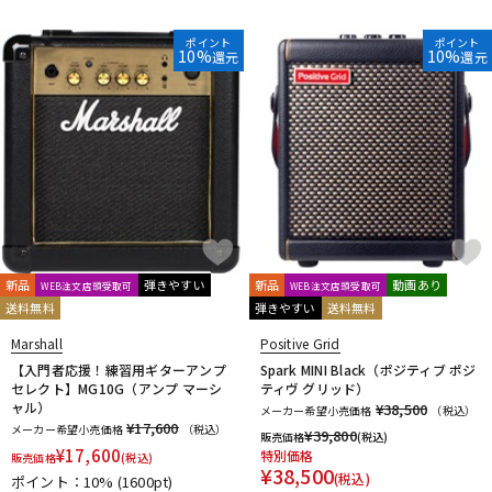
ポイント
ポイント
10%
10%
還元
還元
新品
弾きやすい
新品
動画あり
WEB注文店頭受取可
WEB注文店頭受取可
送料無料
弾きやすい
送料無料
Marshall
Positive Grid
【入門者応援！練習用ギターアンプ
Spark MINI Black（ポジティブ ポジ
セレクト】MG10G（アンプ マーシ
ティヴ グリッド）
ャル）
¥38,500
メーカー希望小売価格
（税込）
¥17,600
メーカー希望小売価格
（税込）
¥
39,800
販売価格
(税込)
¥
17,600
特別価格
販売価格
(税込)
¥
38,500
(税込)
ポイント：10%
(1600pt)