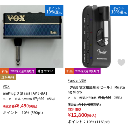
ポイント
ポイント
10%
10%
還元
還元
新品
弾きやすい
新品
WEB注文店頭受取可
WEB注文店頭受取可
送料無料
Fender USA
VOX
【WEB限定在庫処分セール】 Musta
ng Micro
amPlug 3 (Bass) [AP3-BA]
¥18,480
メーカー希望小売価格
（税込）
¥7,480
メーカー希望小売価格
（税込）
¥
18,480
販売価格
(税込)
¥
6,490
販売価格
(税込)
特別価格
ポイント：10%
(590pt)
¥
12,800
(税込)
ポイント：10%
(1163pt)