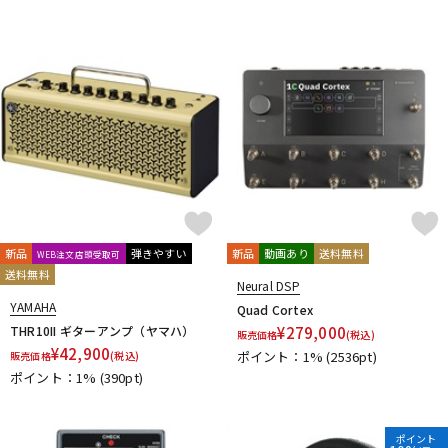
新品
弾きやすい
新品
動画あり
送料無料
WEB注文店頭受取可
送料無料
Neural DSP
YAMAHA
Quad Cortex
THR10II ギターアンプ（ヤマハ）
¥
279,000
販売価格
(税込)
¥
42,900
ポイント：1%
(2536pt)
販売価格
(税込)
ポイント：1%
(390pt)
ポイント