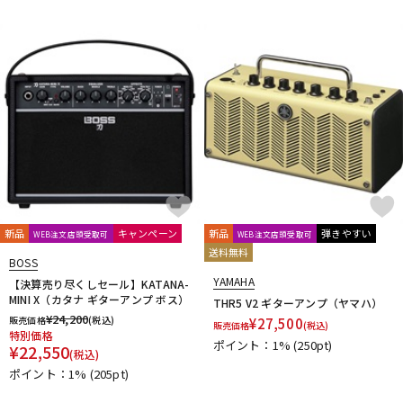
新品
キャンペーン
新品
弾きやすい
WEB注文店頭受取可
WEB注文店頭受取可
送料無料
BOSS
YAMAHA
【決算売り尽くしセール】KATANA-
MINI X（カタナ ギターアンプ ボス）
THR5 V2 ギターアンプ（ヤマハ）
¥
24,200
販売価格
(税込)
¥
27,500
販売価格
(税込)
特別価格
ポイント：1%
(250pt)
¥
22,550
(税込)
ポイント：1%
(205pt)