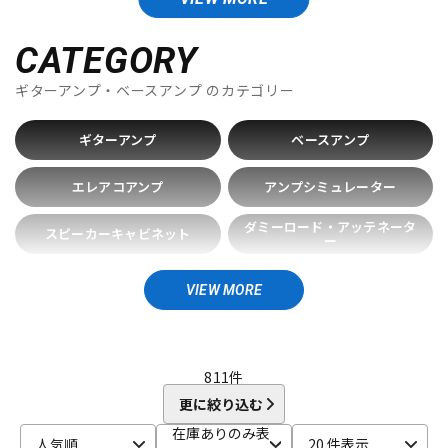
DTM オンライン納品
レコーディング機器
Blackstar
Bogner
BOSS
CAJ
Carr
Colossal Cable
CORNELL
CATEGORY
D-F
配信/ライブ機器
楽器アクセサリ
ギターアンプ・ベースアンプ
のカテゴリー
Danelectro
Darkglass Electronics
Demeter
Diezel
Divided by 13
Dr.Z
DV MARK
EBS
Effects Bakery
ギターアンプ
ベースアンプ
Electro Harmonix
ENGL
EVH
EX-Pro
Fender Japan
中古
ヴィンテージ
Fender USA
Fluid Audio
FRACTAL AUDIO SYSTEMS
エレアコアンプ
アンプシミュレーター
Free The Tone
FRIEDMAN
FRYETTE
FunSounds Pro
FURMAN
ダミーロード・アッテネータ
スピーカーキャビネット
ー
G-M
GALLIEN-KRUEGER
GATOR
Gibson
GR Bass
真空管
スピーカーケーブル
Henriksen Amplifiers
HIWATT
HOTONE
Hughes&Kettner
VIEW MORE
Ibanez
IK Multimedia
JOYO
J-Sound Garage
KEMPER
電源関連機器
ケース
Khan Audio
Line6
Little Walter
Magnatone
Mark Bass
Marshall
Mercury MAGNETICS
Mesa Boogie
その他周辺機器
811
件
MONSTER CABLE
Montreux
MOOER
更に絞り込む
Morgan Amplification
MUTEC
在庫ありのみ表
N-R
人気順
20 件表示