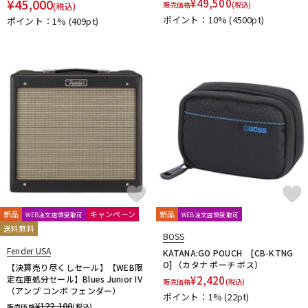
¥
45,000
¥
49,500
販売価格
(税込)
(税込)
ポイント：10%
(4500pt)
ポイント：1%
(409pt)
新品
キャンペーン
新品
WEB注文店頭受取可
WEB注文店頭受取可
送料無料
BOSS
Fender USA
KATANA:GO POUCH [CB-KTNG
O] （カタナ ポーチ ボス）
【決算売り尽くしセール】【WEB限
定在庫処分セール】Blues Junior IV
¥
2,420
販売価格
(税込)
（アンプ コンボ フェンダー）
ポイント：1%
(22pt)
¥
122,100
販売価格
(税込)