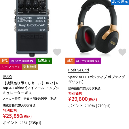
10%
還元
新品
動画あり
新品
WEB注文店頭受取可
WEB注文店頭受取可
キャンペーン
送料無料
Positive Grid
BOSS
Spark NEO（ポジティブ ポジティヴ
グリッド）
【決算売り尽くしセール】 IR-2 [A
mp & Cabinet]アイアール アンプシ
¥
39,600
販売価格
(税込)
ミュレーター ボス
特別価格
¥
29,800
¥28,600
メーカー希望小売価格
（税込）
(税込)
¥
28,600
ポイント：10%
(2709pt)
販売価格
(税込)
特別価格
¥
25,850
(税込)
ポイント：1%
(235pt)