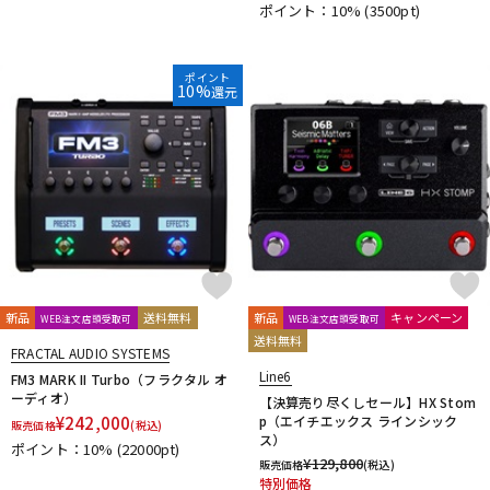
ポイント：10%
(3500pt)
ポイント
10%
還元
新品
送料無料
新品
キャンペーン
WEB注文店頭受取可
WEB注文店頭受取可
送料無料
FRACTAL AUDIO SYSTEMS
Line6
FM3 MARK II Turbo（フラクタル オ
ーディオ）
【決算売り尽くしセール】HX Stom
¥
242,000
p（エイチエックス ラインシック
販売価格
(税込)
ス）
ポイント：10%
(22000pt)
¥
129,800
販売価格
(税込)
特別価格