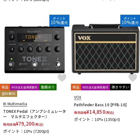
ポイント
ポイント
10%
10%
還元
還元
新品
動画あり
新品
弾きやすい
WEB注文店頭受取可
WEB注文店頭受取可
送料無料
VOX
IK Multimedia
Pathfinder Bass 10 [PFB-10]
TONEX Pedal（アンプシミュレータ
¥
14,850
販売価格
(税込)
ー マルチエフェクター）
ポイント：10%
(1350pt)
¥
79,200
販売価格
(税込)
ポイント：10%
(7200pt)