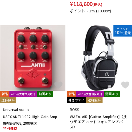
¥
118,800
(税込)
ポイント：1%
(1080pt)
ポイント
10%
還元
新品
動画あり
新品
動画あり
WEB注文店頭受取可
WEB注文店頭受取可
送料無料
弾きやすい
送料無料
Universal Audio
BOSS
UAFX ANTI 1992 High Gain Amp
WAZA-AIR [Guitar Amplifier]（技
ワザ エア ヘッドフォンアンプ ボ
¥
68,200
販売価格
(税込)
ス）
特別価格