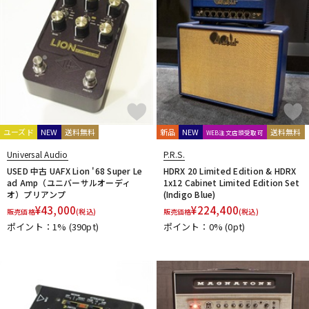
ユーズド
NEW
送料無料
新品
NEW
送料無料
WEB注文店頭受取可
Universal Audio
P.R.S.
USED 中古 UAFX Lion '68 Super Le
HDRX 20 Limited Edition & HDRX
ad Amp（ユニバーサルオーディ
1x12 Cabinet Limited Edition Set
オ）プリアンプ
(Indigo Blue)
¥
43,000
¥
224,400
販売価格
(税込)
販売価格
(税込)
ポイント：1%
(390pt)
ポイント：0%
(0pt)