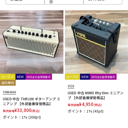
示
Neural DSP
NIKKO
Noah’sark
NUX
Orange
ORB
Oyaide
P.R.S.
Palmer
Pearl
PEAVEY
PIGNOSE
PJB（Phil Jones Bass）
Pocket Amp
POLYTONE
Positive Grid
Providence
PULSE
REVV
Roland
S-T
SANWA SUPPLY
SENNHEISER
shin’s music
SHINOS amplifier company Ltd.
Soldano
String Driver
strymon
Suhr Amps
SYNERGY
tc electronic
TECH21
Tone King
Two Notes
Two-Rock
U-Z
Udo Roesner Amps
Universal Audio
unknown
ユーズド
NEW
ユーズド
NEW
WEB注文店頭受取可
WEB注文店頭受取可
VANDERKLEY
VHT
VOVOX
VOX
WALRUS AUDIO
送料無料
VOX
YAMAHA
ZT Amp
Z-VEX
YAMAHA
USED 中古 MINI5 Rhythm ミニアン
他
プ 【外部倉庫保管商品】
USED 中古 THR10II ギターアンプ ミ
キョーリツ
ニアンプ 【外部倉庫保管商品】
¥
4,950
販売価格
(税込)
¥
33,000
ポイント：1%
(45pt)
販売価格
(税込)
ポイント：1%
(300pt)