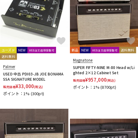
ユーズド
NEW
新品
NEW
送料無料
WEB注文店頭受取可
WEB注文店頭受取可
送料無料
Magnatone
Palmer
SUPER FIFTY-NINE M-80 Head w/Li
ghted 2×12 Cabinet Set
USED 中古 PDI03-JB JOE BONAMA
SSA SIGNATURE MODEL
¥
957,000
販売価格
(税込)
¥
33,000
ポイント：1%
(8700pt)
販売価格
(税込)
ポイント：1%
(300pt)