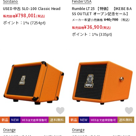
Soldano
Fender USA
USED 中古 SLO-100 Classic Head
Rumble LT25 【特価】 【IKEBE BA
SS OUTLET オープン記念セール】
¥
798,001
販売価格
(税込)
¥40,700
メーカー希望小売価格
（税込）
ポイント：1%
(7254pt)
¥
36,900
販売価格
(税込)
ポイント：1%
(335pt)
新品
NEW
送料無料
新品
NEW
送料無料
WEB注文店頭受取可
WEB注文店頭受取可
Orange
Orange