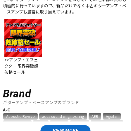
積極的に行っていますので、新品だけでなく中古ギターアンプ・ベ
ベース
ウクレレ
ースアンプも豊富に取り揃えています。
ドラム
パーカッション
キーボード
電子ピアノ
>>アンプ・エフェ
クター 限界突破超
破格セール
管楽器
その他楽器
Brand
アンプ
エフェクター
ギターアンプ・ベースアンプのブランド
A-C
DJ機器
DTM
Acoustic Revive
acus sound engineering
AER
Aguilar
Akima&Neos
ALBIT
Ampeg
ARMOR
audio-technica
Bad Cat
BAGEND
BELDEN
Benson Amps
Bergantino
VIEW MORE