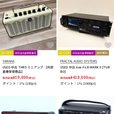
ユーズド
ユーズド
送料無料
WEB注文店頭受取可
WEB注文店頭受取可
YAMAHA
FRACTAL AUDIO SYSTEMS
USED 中古 THR5 ミニアンプ 【外部
USED 中古 Axe-Fx III MARK II [TUR
倉庫保管商品】
BO]
¥
19,800
¥
418,000
販売価格
(税込)
販売価格
(税込)
ポイント：1%
(180pt)
ポイント：1%
(3800pt)