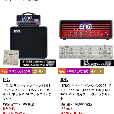
新品
送料無料
新品
送料無料
WEB注文店頭受取可
WEB注文店頭受取可
ENGL
ENGL
【ENGLサマーキャンペーン2026】
【ENGLサマーキャンペーン2026】E
RAVAGER IR & E112SB スピーカー
610 Obscura Signature 120 [E610
キャビネット & Z4 フットスイッチ
II-OS] & Z9専用フットスイッチセッ
セット
ト
¥
207,500
¥
516,000
販売価格
(税込)
販売価格
(税込)
特別価格
特別価格
¥
175,000
¥
480,000
(税込)
(税込)