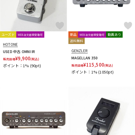
ユーズド
新品
動画あり
WEB注文店頭受取可
WEB注文店頭受取可
送料無料
HOTONE
GENZLER
USED 中古 OMNI IR
¥
9,900
MAGELLAN 350
販売価格
(税込)
¥
115,500
ポイント：1%
(90pt)
販売価格
(税込)
ポイント：1%
(1050pt)