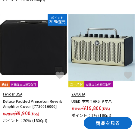
ポイント
20%
還元
新品
ユーズド
WEB注文店頭受取可
WEB注文店頭受取可
Fender USA
YAMAHA
Deluxe Padded Princeton Reverb
USED 中古 THR5 ヤマハ
Amplifier Cover [7730016000]
¥
19,800
販売価格
(税込)
¥
9,900
販売価格
(税込)
ポイント：1%
(180pt)
ポイント：20%
(1800pt)
商品を見る