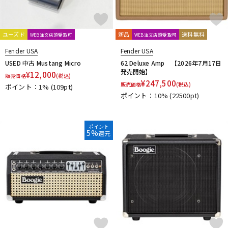
ユーズド
新品
送料無料
WEB注文店頭受取可
WEB注文店頭受取可
Fender USA
Fender USA
USED 中古 Mustang Micro
62 Deluxe Amp 【2026年7月17日
発売開始】
¥
12,000
販売価格
(税込)
¥
247,500
販売価格
(税込)
ポイント：1%
(109pt)
ポイント：10%
(22500pt)
ポイント
5%
還元