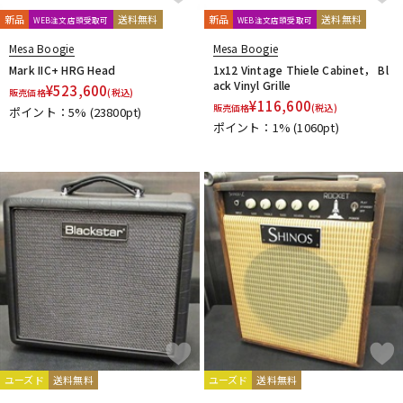
新品
送料無料
新品
送料無料
WEB注文店頭受取可
WEB注文店頭受取可
Mesa Boogie
Mesa Boogie
Mark IIC+ HRG Head
1x12 Vintage Thiele Cabinet， Bl
ack Vinyl Grille
¥
523,600
販売価格
(税込)
¥
116,600
販売価格
(税込)
ポイント：5%
(23800pt)
ポイント：1%
(1060pt)
ユーズド
送料無料
ユーズド
送料無料