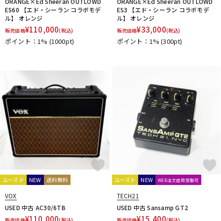
ORANGE×Ed Sheeran OUTLOWD
ORANGE×Ed Sheeran OUTLOWD
ES60 【エド・シーラン コラボモデ
ES3 【エド・シーラン コラボモデ
ル】 オレンジ
ル】 オレンジ
¥
110,000
¥
33,000
販売価格
(税込)
販売価格
(税込)
ポイント：1%
(1000pt)
ポイント：1%
(300pt)
ユーズド
NEW
送料無料
ユーズド
NEW
WEB注文店頭受取可
VOX
TECH21
USED 中古 AC30/6TB
USED 中古 Sansamp GT2
¥
110,000
¥
15,400
販売価格
(税込)
販売価格
(税込)