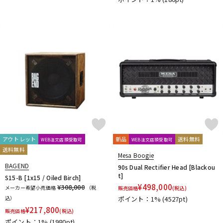
アウトレット
新品
送料無料
WEB注文店頭受取可
WEB注文店頭受取可
送料無料
Mesa Boogie
BAGEND
90s Dual Rectifier Head [Blackou
t]
S15-B [1x15 / Oiled Birch]
¥
498,000
¥308,000
メーカー希望小売価格
（税
販売価格
(税込)
込）
ポイント：1%
(4527pt)
¥
217,800
販売価格
(税込)
ポイント：1%
(1980pt)