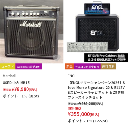
ユーズド
新品
送料無料
WEB注文店頭受取可
WEB注文店頭受取可
Marshall
ENGL
USED 中古 MB15
【ENGLサマーキャンペーン2026】S
teve Morse Signature 20 & E112V
¥
8,980
販売価格
(税込)
Bスピーカーキャビネット & Z9専用
ポイント：1%
(81pt)
フットスイッチセット
¥
395,200
販売価格
(税込)
特別価格
¥
355,000
(税込)
ポイント：1%
(3227pt)