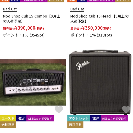
Bad Cat
Bad Cat
Mod Shop Cub 15 Combo【9月上
Mod Shop Cub 15 Head 【9月上旬
旬入荷予定】
入荷予定】
¥
390,000
¥
350,000
販売価格
(税込)
販売価格
(税込)
ポイント：1%
(3545pt)
ポイント：1%
(3181pt)
ユーズド
NEW
アウトレット
NEW
WEB注文店頭受取可
WEB注文店頭受取可
送料無料
送料無料