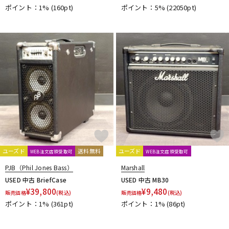
ポイント：1%
(160pt)
ポイント：5%
(22050pt)
ユーズド
送料無料
ユーズド
WEB注文店頭受取可
WEB注文店頭受取可
PJB（Phil Jones Bass）
Marshall
USED 中古 BriefCase
USED 中古 MB30
¥
39,800
¥
9,480
販売価格
(税込)
販売価格
(税込)
ポイント：1%
(361pt)
ポイント：1%
(86pt)