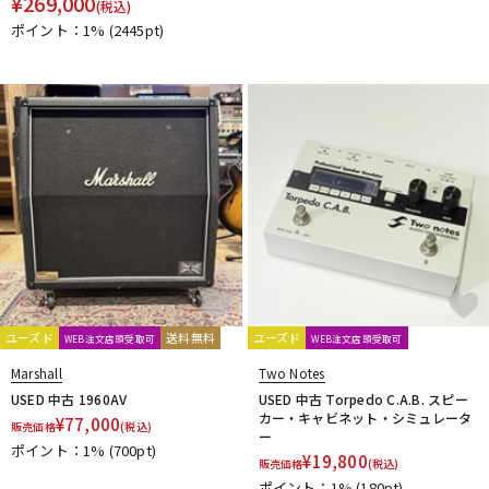
¥
269,000
(税込)
ポイント：1%
(2445pt)
ユーズド
送料無料
ユーズド
WEB注文店頭受取可
WEB注文店頭受取可
Marshall
Two Notes
USED 中古 1960AV
USED 中古 Torpedo C.A.B. スピー
カー・キャビネット・シミュレータ
¥
77,000
販売価格
(税込)
ー
ポイント：1%
(700pt)
¥
19,800
販売価格
(税込)
ポイント：1%
(180pt)