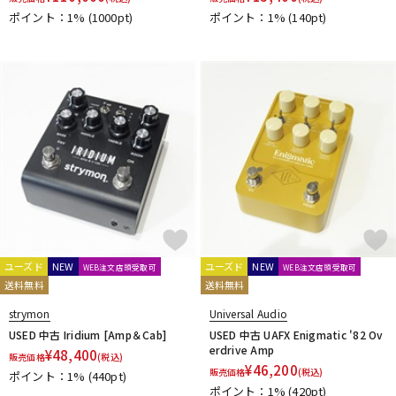
ポイント：1%
(1000pt)
ポイント：1%
(140pt)
ユーズド
NEW
ユーズド
NEW
WEB注文店頭受取可
WEB注文店頭受取可
送料無料
送料無料
strymon
Universal Audio
USED 中古 Iridium [Amp＆Cab]
USED 中古 UAFX Enigmatic '82 Ov
erdrive Amp
¥
48,400
販売価格
(税込)
¥
46,200
販売価格
(税込)
ポイント：1%
(440pt)
ポイント：1%
(420pt)