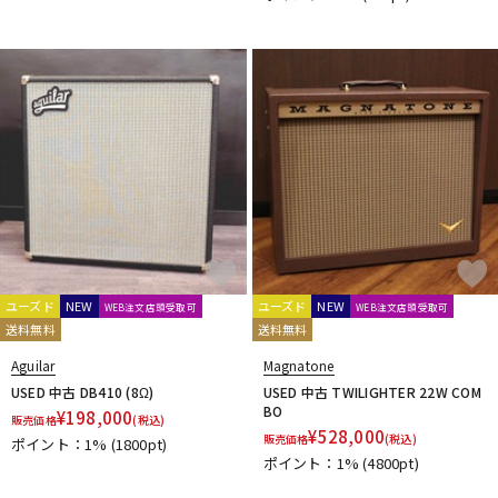
ユーズド
NEW
ユーズド
NEW
WEB注文店頭受取可
WEB注文店頭受取可
送料無料
送料無料
Aguilar
Magnatone
USED 中古 DB410 (8Ω)
USED 中古 TWILIGHTER 22W COM
BO
¥
198,000
販売価格
(税込)
¥
528,000
販売価格
(税込)
ポイント：1%
(1800pt)
ポイント：1%
(4800pt)