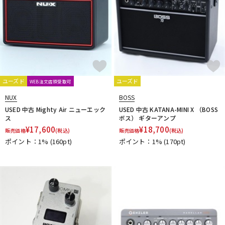
ユーズド
ユーズド
WEB注文店頭受取可
NUX
BOSS
USED 中古 Mighty Air ニューエック
USED 中古 KATANA-MINI X （BOSS
ス
ボス） ギターアンプ
¥
17,600
¥
18,700
販売価格
(税込)
販売価格
(税込)
ポイント：1%
(160pt)
ポイント：1%
(170pt)