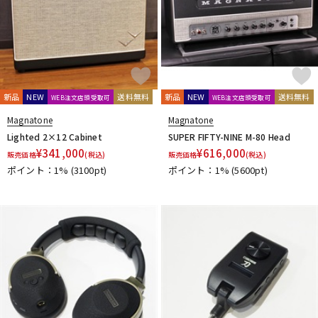
新品
NEW
送料無料
新品
NEW
送料無料
WEB注文店頭受取可
WEB注文店頭受取可
Magnatone
Magnatone
Lighted 2×12 Cabinet
SUPER FIFTY-NINE M-80 Head
¥
341,000
¥
616,000
販売価格
(税込)
販売価格
(税込)
ポイント：1%
(3100pt)
ポイント：1%
(5600pt)