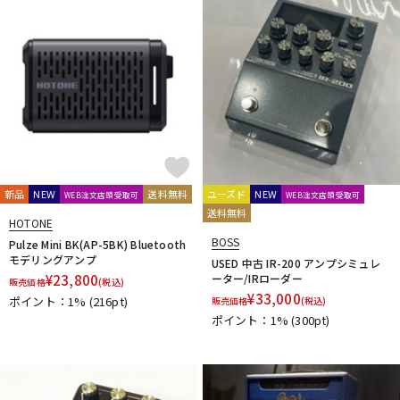
新品
NEW
送料無料
ユーズド
NEW
WEB注文店頭受取可
WEB注文店頭受取可
送料無料
HOTONE
BOSS
Pulze Mini BK(AP-5BK) Bluetooth
モデリングアンプ
USED 中古 IR-200 アンプシミュレ
¥
23,800
ーター/IRローダー
販売価格
(税込)
¥
33,000
ポイント：1%
(216pt)
販売価格
(税込)
ポイント：1%
(300pt)