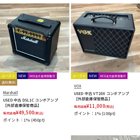
ユーズド
NEW
ユーズド
NEW
WEB注文店頭受取可
WEB注文店頭受取可
送料無料
VOX
Marshall
USED 中古 VT20X コンボアンプ
【外部倉庫保管商品】
USED 中古 DSL1C コンボアンプ
【外部倉庫保管商品】
¥
11,000
販売価格
(税込)
¥
49,500
ポイント：1%
(100pt)
販売価格
(税込)
ポイント：1%
(450pt)