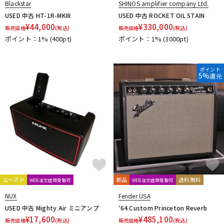
Blackstar
SHINOS amplifier company Ltd.
USED 中古 HT-1R-MKIII
USED 中古 ROCKET OIL STAIN
¥
44,000
¥
330,000
販売価格
(税込)
販売価格
(税込)
ポイント：1%
(400pt)
ポイント：1%
(3000pt)
ポイント
5%
還元
ユーズド
新品
送料無料
WEB注文店頭受取可
WEB注文店頭受取可
NUX
Fender USA
USED 中古 Mighty Air ミニアンプ
‘64 Custom Princeton Reverb
¥
17,600
¥
485,100
販売価格
(税込)
販売価格
(税込)