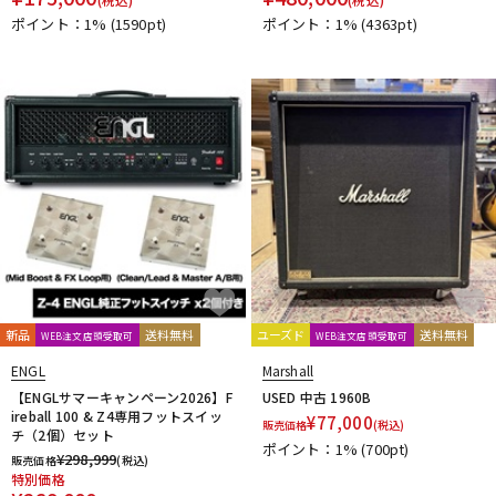
ポイント：1%
(1590pt)
ポイント：1%
(4363pt)
新品
送料無料
ユーズド
送料無料
WEB注文店頭受取可
WEB注文店頭受取可
ENGL
Marshall
【ENGLサマーキャンペーン2026】F
USED 中古 1960B
ireball 100 & Z4専用フットスイッ
¥
77,000
販売価格
(税込)
チ（2個）セット
ポイント：1%
(700pt)
¥
298,999
販売価格
(税込)
特別価格