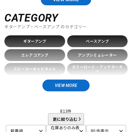
DTM オンライン納品
レコーディング機器
Blackstar
Bogner
BOSS
CAJ
Carr
Colossal Cable
CORNELL
CATEGORY
D-F
配信/ライブ機器
楽器アクセサリ
ギターアンプ・ベースアンプ
のカテゴリー
Danelectro
Darkglass Electronics
Demeter
Diezel
Divided by 13
Dr.Z
DV MARK
EBS
Effects Bakery
ギターアンプ
ベースアンプ
Electro Harmonix
ENGL
EVH
EX-Pro
Fender Japan
中古
ヴィンテージ
Fender USA
Fluid Audio
FRACTAL AUDIO SYSTEMS
エレアコアンプ
アンプシミュレーター
Free The Tone
FRIEDMAN
FRYETTE
FunSounds Pro
FURMAN
ダミーロード・アッテネータ
スピーカーキャビネット
ー
G-M
GALLIEN-KRUEGER
GATOR
Gibson
GR Bass
真空管
スピーカーケーブル
Henriksen Amplifiers
HIWATT
HOTONE
Hughes&Kettner
VIEW MORE
Ibanez
IK Multimedia
JOYO
J-Sound Garage
KEMPER
電源関連機器
ケース
Khan Audio
Line6
Little Walter
Magnatone
Mark Bass
Marshall
Mercury MAGNETICS
Mesa Boogie
その他周辺機器
813
件
MONSTER CABLE
Montreux
MOOER
更に絞り込む
Morgan Amplification
MUTEC
在庫ありのみ表
N-R
新着順
80 件表示