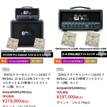
新品
送料無料
新品
送料無料
WEB注文店頭受取可
WEB注文店頭受取可
ENGL
ENGL
【ENGLサマーキャンペーン2026】F
【ENGLサマーキャンペーン2026】F
IREBALL 25 & E112VBスピーカーキ
IREBALL 25 & Z4専用フットスイッ
ャビネット & Z4専用フットスイッ
チ（2個）セット
チ（2個）セット
¥
219,000
販売価格
(税込)
¥
309,199
特別価格
販売価格
(税込)
¥
197,000
特別価格
(税込)
¥
278,000
(税込)
ポイント：1%
(1790pt)
ポイント：1%
(2527pt)