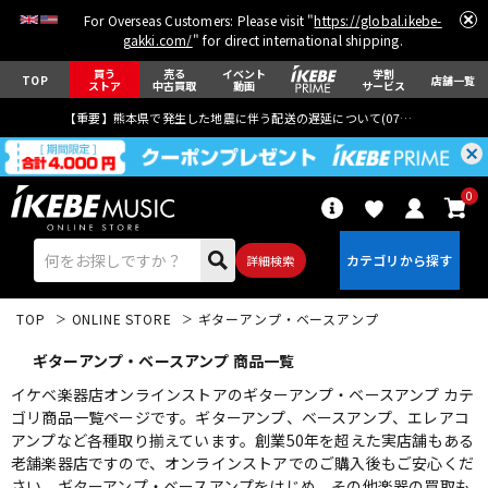
For Overseas Customers: Please visit "
https://global.ikebe-
gakki.com/
" for direct international shipping.
買う
売る
イベント
学割
TOP
店舗一覧
ストア
中古買取
動画
サービス
【重要】熊本県で発生した地震に伴う配送の遅延について(
07月29日
更新)
0
詳細検索
TOP
ONLINE STORE
ギターアンプ・ベースアンプ
ギターアンプ・ベースアンプ 商品一覧
イケベ楽器店オンラインストアのギターアンプ・ベースアンプ カテ
ゴリ商品一覧ページです。ギターアンプ、ベースアンプ、エレアコ
アンプなど各種取り揃えています。創業50年を超えた実店舗もある
エレキギター
アコギ/エレアコ
老舗楽器店ですので、オンラインストアでのご購入後もご安心くだ
さい。ギターアンプ・ベースアンプをはじめ、その他楽器の買取も