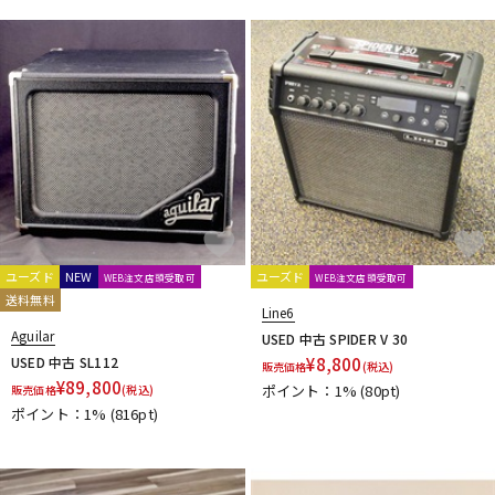
ユーズド
NEW
ユーズド
WEB注文店頭受取可
WEB注文店頭受取可
送料無料
Line6
Aguilar
USED 中古 SPIDER V 30
USED 中古 SL112
¥
8,800
販売価格
(税込)
¥
89,800
ポイント：1%
(80pt)
販売価格
(税込)
ポイント：1%
(816pt)