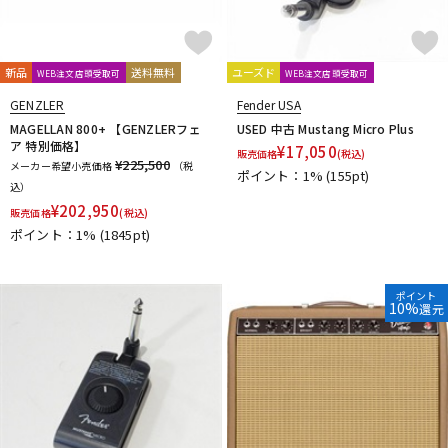
新品
送料無料
ユーズド
WEB注文店頭受取可
WEB注文店頭受取可
GENZLER
Fender USA
MAGELLAN 800+ 【GENZLERフェ
USED 中古 Mustang Micro Plus
ア 特別価格】
¥
17,050
販売価格
(税込)
¥225,500
メーカー希望小売価格
（税
ポイント：1%
(155pt)
込）
¥
202,950
販売価格
(税込)
ポイント：1%
(1845pt)
ポイント
10%
還元