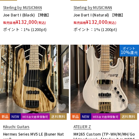
Sterling by MUSICMAN
Sterling by MUSICMAN
Joe Dart I (Black) 【特価】
Joe Dart I (Natural) 【特価】
¥
132,000
¥
132,000
販売価格
(税込)
販売価格
(税込)
ポイント：1%
(1200pt)
ポイント：1%
(1200pt)
ポイント
10%
還元
新品
NEW
送料無料
新品
NEW
送料無料
WEB注文店頭受取可
WEB注文店頭受取可
Kikuchi Guitars
ATELIER Z
Hermes Series MV5 LE (Buner Nat
M#265 Custom (TP-WH/M/MH/Go