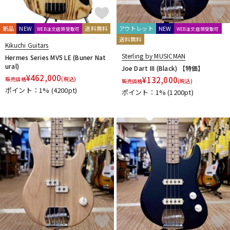
新品
NEW
送料無料
アウトレット
NEW
WEB注文店頭受取可
WEB注文店頭受取可
送料無料
Kikuchi Guitars
Sterling by MUSICMAN
Hermes Series MV5 LE (Buner Nat
ural)
Joe Dart III (Black) 【特価】
¥
462,000
¥
132,000
販売価格
(税込)
販売価格
(税込)
ポイント：1%
(4200pt)
ポイント：1%
(1200pt)