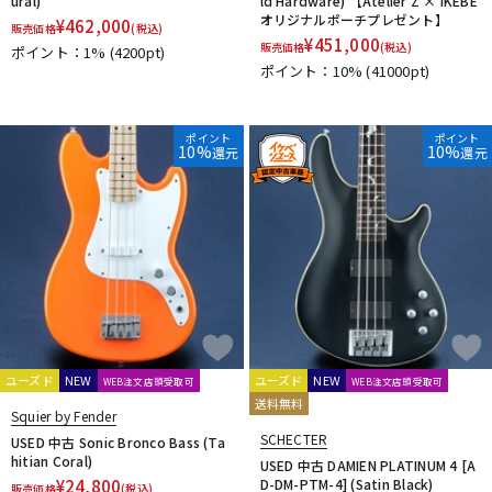
ural)
ld Hardware) 【Atelier Z × IKEBE
オリジナルポーチプレゼント】
¥
462,000
販売価格
(税込)
¥
451,000
販売価格
(税込)
ポイント：1%
(4200pt)
ポイント：10%
(41000pt)
ポイント
ポイント
10%
10%
還元
還元
ユーズド
NEW
ユーズド
NEW
WEB注文店頭受取可
WEB注文店頭受取可
送料無料
Squier by Fender
SCHECTER
USED 中古 Sonic Bronco Bass (Ta
hitian Coral)
USED 中古 DAMIEN PLATINUM 4 [A
¥
24,800
D-DM-PTM-4] (Satin Black)
販売価格
(税込)