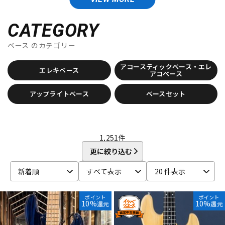
DTM オンライン納品
レコーディング機器
ESP
EVO
F
CATEGORY
F-bass
Fender (Japan Exclusive Series)
Fender Acoustics
配信/ライブ機器
楽器アクセサリ
ベース
のカテゴリー
Fender Custom Shop
Fender Japan
Fender Made in Japan
Fender MEX
Fender USA
Fender Standard Series
アコースティックベース・エレ
エレキベース
FERNANDES ／ Burny
Fodera
アコベース
中古
ヴィンテージ
Freedom Custom Guitar Research
FUJIGEN
アップライトベース
ベースセット
Fullertone Guitars
G-K
G&L
Gibson
Godin
Grass Roots
GRECO
GRETSCH
Hallstatt
Heartfield
Hofner
Ibanez
Ikebe Original
1,251
件
Infinite
Jackson
K.Yairi
KALA
KAWAI
更に絞り込む
Kenneth Lawrence Instruments
Killer
新着順
すべて表示
20 件表示
L-R
L.E.H. Guitars
LAG
LAKLAND
Landscape
Mark Bass
MARTIN
MAYONES
Miura Guitars U.S.A.
momose
ポイント
ポイント
10%
10%
還元
還元
Moon
MTD
MUSICMAN
Nordstrand
NS Design
Orange
Orville by Gibson
P.R.S.
Phoenix
Provision