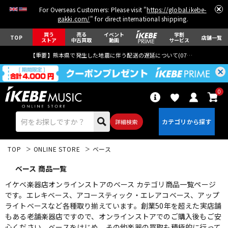
For Overseas Customers: Please visit "
https://global.ikebe-
gakki.com/
" for direct international shipping.
買う
売る
イベント
学割
TOP
店舗一覧
ストア
中古買取
動画
サービス
【重要】熊本県で発生した地震に伴う配送の遅延について(
07月29日
更新)
0
詳細検索
TOP
ONLINE STORE
ベース
ベース 商品一覧
イケベ楽器店オンラインストアのベース カテゴリ商品一覧ページ
です。エレキベース、アコースティック・エレアコベース、アップ
ライトベースなど各種取り揃えています。創業50年を超えた実店舗
エレキギター
アコギ/エレアコ
もある老舗楽器店ですので、オンラインストアでのご購入後もご安
心ください。ベースをはじめ、その他楽器の買取も積極的に行って