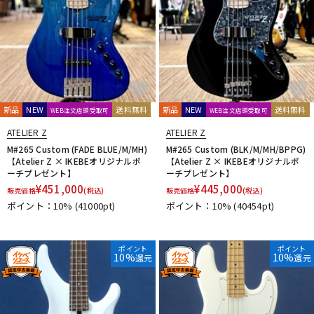
新品
NEW
送料無料
新品
NEW
送料無料
WEB注文店頭受取可
WEB注文店頭受取可
ATELIER Z
ATELIER Z
M#265 Custom (FADE BLUE/M/MH)
M#265 Custom (BLK/M/MH/BPPG)
【Atelier Z × IKEBEオリジナルポ
【Atelier Z × IKEBEオリジナルポ
ーチプレゼント】
ーチプレゼント】
¥
451,000
¥
445,000
販売価格
(税込)
販売価格
(税込)
ポイント：10%
(41000pt)
ポイント：10%
(40454pt)
ポイント
ポイント
10%
10%
還元
還元