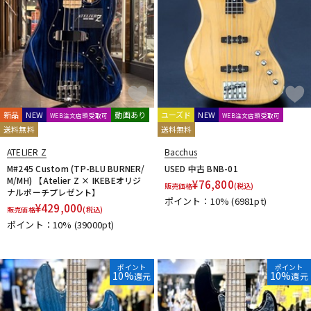
Rickenbacker
Ritter
RS GUITARWORKS
S-T
Sadowsky Guitars
Sago
SAITO Guitars
SCHECTER
Sire
SPECTOR
SPIRIT by Steinberger
Squier by Fender
STEINBERGER
Stem
Sterling by MUSICMAN
STR GUITARS
Strandberg
Sugi
Suhr Guitars
TEISCO
Three Dots Guitars
TINYBOY
TOKAI
TUNE
新品
NEW
動画あり
ユーズド
NEW
WEB注文店頭受取可
WEB注文店頭受取可
U-Y
送料無料
送料無料
unknown
VanZandt
Veillette Guitars
VELLMOR
VOX
ATELIER Z
Bacchus
Wal
Warwick
Ximera
Xotic
YAMAHA
M#245 Custom (TP-BLU BURNER/
USED 中古 BNB-01
他
M/MH) 【Atelier Z × IKEBEオリジ
¥
76,800
販売価格
(税込)
ナルポーチプレゼント】
Minamo Guitars
Kikuchi Guitars
STELLA GEAR
Flight
ポイント：10%
(6981pt)
¥
429,000
販売価格
(税込)
NATASHA
L's TRUST
ポイント：10%
(39000pt)
ポイント
ポイント
10%
10%
還元
還元