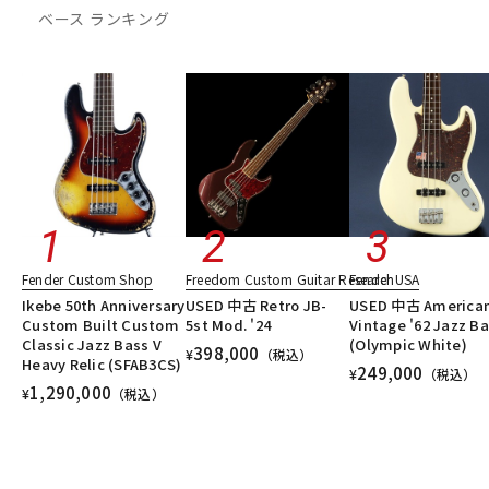
ベース ランキング
Fender Custom Shop
Freedom Custom Guitar Research
Fender USA
Ikebe 50th Anniversary
USED 中古 Retro JB-
USED 中古 America
Custom Built Custom
5st Mod. '24
Vintage '62 Jazz B
Classic Jazz Bass V
(Olympic White)
398,000
¥
（税込）
Heavy Relic (SFAB3CS)
249,000
¥
（税込）
1,290,000
¥
（税込）