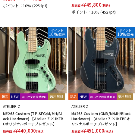
¥
49,800
ポイント：10%
(2254pt)
販売価格
(税込)
ポイント：10%
(4527pt)
ポイント
ポイント
10%
10%
還元
還元
新品
NEW
送料無料
新品
NEW
送料無料
WEB注文店頭受取可
WEB注文店頭受取可
ATELIER Z
ATELIER Z
M#265 Custom (TP-SFG/M/MH/Bl
M#265 Custom (GMB/M/MH/Black
ack Hardware) 【Atelier Z × IKEB
Hardware) 【Atelier Z × IKEBEオ
Eオリジナルポーチプレゼント】
リジナルポーチプレゼント】
¥
440,000
¥
451,000
販売価格
(税込)
販売価格
(税込)