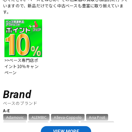
いますので、新品だけでなく中古ベースも豊富に取り揃えていま
ベース
ウクレレ
す。
ドラム
パーカッション
キーボード
電子ピアノ
>>ベース専門店ポ
イント10％キャン
ペーン
管楽器
その他楽器
Brand
アンプ
エフェクター
ベースのブランド
A-E
DJ機器
DTM
Adamovic
ALEMBIC
Alleva-Coppolo
Aria ProII
ATELIER Z
Bacchus
BanG Dream!
BLACK SMOKER
Charvel
Danelectro
DINGWALL
Edwards
Epiphone
VIEW MORE