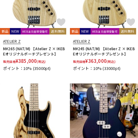
新品
NEW
送料無料
新品
NEW
送料無料
WEB注文店頭受取可
WEB注文店頭受取可
ATELIER Z
ATELIER Z
M#265 (NAT/M) 【Atelier Z × IKEB
M#245 (NAT/M) 【Atelier Z × IKEB
Eオリジナルポーチプレゼント】
Eオリジナルポーチプレゼント】
¥
385,000
¥
363,000
販売価格
(税込)
販売価格
(税込)
ポイント：10%
(35000pt)
ポイント：10%
(33000pt)