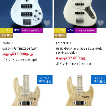
ユーズド
NEW
ユーズド
NEW
WEB注文店頭受取可
WEB注文店頭受取可
送料無料
送料無料
YAMAHA
Fender MEX
USED 中古 TRBX304 (WH)
USED 中古 Player Jazz Bass (Pola
r White/Maple)
¥
32,800
販売価格
(税込)
¥
82,800
販売価格
(税込)
ポイント：10%
(2981pt)
ポイント：10%
(7527pt)
ポイント
ポイント
10%
10%
還元
還元