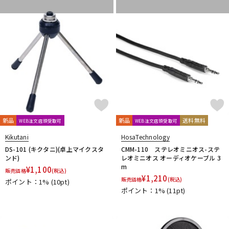
新品
新品
送料無料
WEB注文店頭受取可
WEB注文店頭受取可
Kikutani
HosaTechnology
DS-101 (キクタニ)(卓上マイクスタ
CMM-110 ステレオミニオス-ステ
ンド)
レオミニオス オーディオケーブル 3
m
¥
1,100
販売価格
(税込)
¥
1,210
販売価格
(税込)
ポイント：1%
(10pt)
ポイント：1%
(11pt)