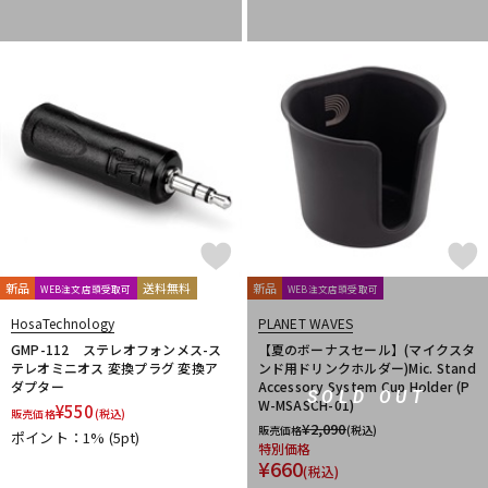
新品
送料無料
新品
WEB注文店頭受取可
WEB注文店頭受取可
HosaTechnology
PLANET WAVES
GMP-112 ステレオフォンメス-ス
【夏のボーナスセール】(マイクスタ
テレオミニオス 変換プラグ 変換ア
ンド用ドリンクホルダー)Mic. Stand
ダプター
Accessory System Cup Holder (P
SOLD OUT
W-MSASCH-01)
¥
550
販売価格
(税込)
¥
2,090
販売価格
(税込)
ポイント：1%
(5pt)
特別価格
¥
660
(税込)