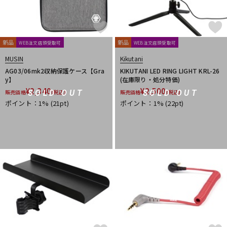
新品
新品
WEB注文店頭受取可
WEB注文店頭受取可
MUSIN
Kikutani
AG03/06mk2収納保護ケース【Gra
KIKUTANI LED RING LIGHT KRL-26
y】
(在庫限り・処分特価)
¥
2,340
¥
2,500
SOLD OUT
SOLD OUT
販売価格
(税込)
販売価格
(税込)
ポイント：1%
(21pt)
ポイント：1%
(22pt)