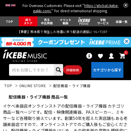
For Overseas Customers: Please visit "
https://global.ikebe-
gakki.com/
" for direct international shipping.
買う
売る
イベント
学割
TOP
店舗一覧
ストア
中古買取
動画
サービス
【重要】熊本県で発生した地震に伴う配送の遅延について(
07月29日
更新)
0
詳細検索
TOP
ONLINE STORE
配信機器・ライブ機器
配信機器・ライブ機器 商品一覧
イケベ楽器店オンラインストアの配信機器・ライブ機器 カテゴリ
商品一覧ページです。配信・映像関連機器、PAスピーカー、ミキ
サーなど各種取り揃えています。創業50年を超えた実店舗もある老
エレキギター
アコギ/エレアコ
舗楽器店ですので、オンラインストアでのご購入後もご安心くださ
い。配信機器・ライブ機器をはじめ、その他楽器の買取も積極的に