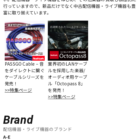
行っていますので、新品だけでなく中古配信機器・ライブ機器も豊
ベース
ウクレレ
富に取り揃えています。
ドラム
パーカッション
キーボード
電子ピアノ
PASSGO Cable – 音
業界初のLANケーブ
をダイレクトに繋ぐ
ルを採用した楽器/
ケーブルシリーズを
オーディオ用ケーブ
管楽器
その他楽器
発売！
ル「Octopass 8」
>>特集ページ
を発売！
>>特集ページ
アンプ
エフェクター
Brand
DJ機器
DTM
配信機器・ライブ機器のブランド
A-E