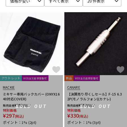
価格が安い
すべて表示
20 件表示
アウトレット
新品
WEB注文店頭受取可
WEB注文店頭受取可
MACKIE
CANARE
ミキサー専用バックカバー (ONYX16
【決算売り尽くしセール】F-15 6.3
40対応COVER)
2P(モノラルフォン)(カナレ)
¥
330
¥
550
販売価格
(税込)
販売価格
(税込)
SOLD OUT
SOLD OUT
特別価格
特別価格
¥
297
¥
330
(税込)
(税込)
ポイント：1%
(2pt)
ポイント：1%
(3pt)