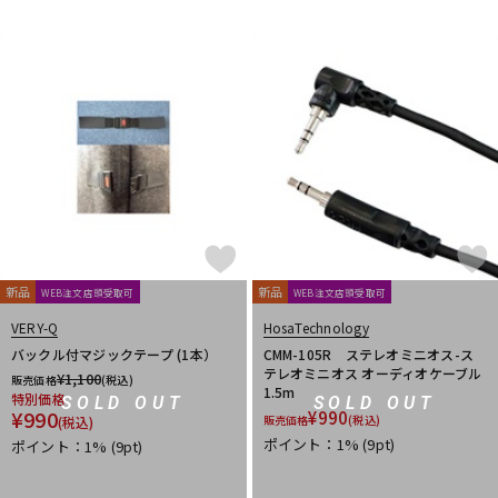
新品
新品
WEB注文店頭受取可
WEB注文店頭受取可
VERY-Q
HosaTechnology
バックル付マジックテープ (1本）
CMM-105R ステレオミニオス-ス
テレオミニオス オーディオケーブル
¥
1,100
販売価格
(税込)
1.5m
特別価格
SOLD OUT
SOLD OUT
¥
990
¥
990
販売価格
(税込)
(税込)
ポイント：1%
(9pt)
ポイント：1%
(9pt)