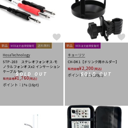
新品
送料無料
新品
WEB注文店頭受取可
WEB注文店頭受取可
HosaTechnology
キョーリツ
STP-203 ステレオフォンオス-モ
CH-DK1【ドリンク用ホルダー】
ノラルフォンオスx2 インサーション
¥
2,200
販売価格
(税込)
ケーブル 3m
SOLD OUT
SOLD OUT
ポイント：1%
(20pt)
¥
1,760
販売価格
(税込)
ポイント：1%
(16pt)