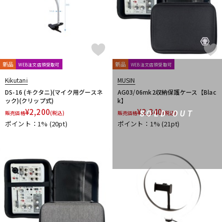
新品
新品
WEB注文店頭受取可
WEB注文店頭受取可
Kikutani
MUSIN
DS-16 (キクタニ)(マイク用グースネ
AG03/06mk2収納保護ケース【Blac
ック)(クリップ式)
k】
¥
2,200
¥
2,340
SOLD OUT
販売価格
(税込)
販売価格
(税込)
ポイント：1%
(20pt)
ポイント：1%
(21pt)