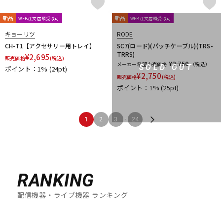
新品
新品
WEB注文店頭受取可
WEB注文店頭受取可
キョーリツ
RODE
CH-T1【アクセサリー用トレイ】
SC7(ロード)(パッチケーブル)(TRS-
TRRS)
¥
2,695
販売価格
(税込)
¥2,750
メーカー希望小売価格
（税込）
SOLD OUT
ポイント：1%
(24pt)
¥
2,750
販売価格
(税込)
ポイント：1%
(25pt)
...
1
2
3
24
RANKING
配信機器・ライブ機器 ランキング