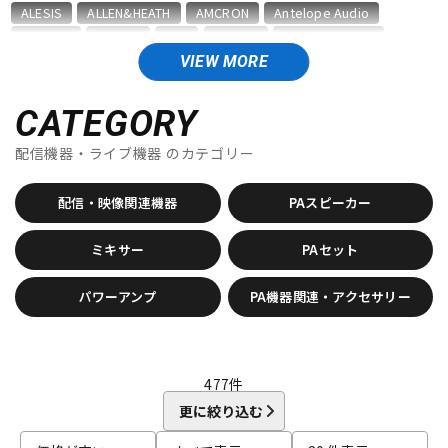
ALESIS
ALLEN&HEATH
AMCRON
Antelope Audio
DTM オンライン納品
レコーディング機器
APOGEE
ArKaos
ART
ARTRIG
audio-technica
AUDIX
AURATONE
BEHRINGER
Blackmagic Design
VIEW MORE
BOSE
BOSS
CAIG
CANARE
db Technologies
dbx
配信/ライブ機器
楽器アクセサリ
DECKSAVER
Electro Voice
Elite
EXFORM
CATEGORY
F-R
配信機器・ライブ機器
のカテゴリー
中古
ヴィンテージ
FISHMAN
GATOR
HERCULES
IK Multimedia
JBL
Kikutani
KORG
MACKIE
Magna Cart
MARTIN AUDIO
配信・映像関連機器
PAスピーカー
MIDAS
Mighty Bright
MUTEC
PLANET WAVES
PULSE
Radial
RODE
Roland
ミキサー
PAセット
S-Z
SANWA SUPPLY
sE Electronics
SENNHEISER
SHURE
パワーアンプ
PA機器関連・アクセサリー
SoundCraft
SSL(Solid State Logic)
Steinberg
TAMA
TANNOY
TASCAM
TOMOCA
Triprop
ULTIMATE
unknown
VERY-Q
VOVOX
YAMAHA
ZOOM
他
477
件
キョーリツ
MUSIN
AlphaTheta
更に絞り込む