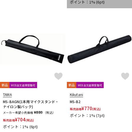
ポイント：1%
(6pt)
新品
新品
WEB注文店頭受取可
WEB注文店頭受取可
TAMA
Kikutani
MS-BAGN(1本用マイクスタンド・
MS-B2
ナイロン製バック)
¥
770
販売価格
(税込)
¥880
メーカー希望小売価格
（税込）
ポイント：1%
(7pt)
¥
704
販売価格
(税込)
ポイント：1%
(6pt)