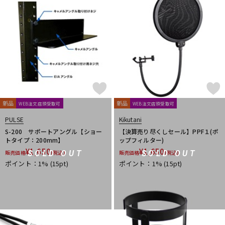
新品
新品
WEB注文店頭受取可
WEB注文店頭受取可
PULSE
Kikutani
S-200 サポートアングル【ショー
【決算売り尽くしセール】PPF１(ポ
トタイプ：200mm】
ップフィルター)
¥
1,650
¥
1,650
SOLD OUT
SOLD OUT
販売価格
(税込)
販売価格
(税込)
ポイント：1%
(15pt)
ポイント：1%
(15pt)