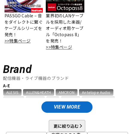
ベース
ウクレレ
PASSGO Cable – 音
業界初のLANケーブ
をダイレクトに繋ぐ
ルを採用した楽器/
ケーブルシリーズを
オーディオ用ケーブ
ドラム
パーカッション
発売！
ル「Octopass 8」
>>特集ページ
を発売！
>>特集ページ
キーボード
電子ピアノ
Brand
管楽器
その他楽器
配信機器・ライブ機器のブランド
A-E
ALESIS
ALLEN&HEATH
AMCRON
Antelope Audio
アンプ
エフェクター
APOGEE
ArKaos
ART
ARTRIG
audio-technica
AUDIX
AURATONE
BEHRINGER
Blackmagic Design
VIEW MORE
BOSE
BOSS
CAIG
CANARE
db Technologies
dbx
DJ機器
DTM
DECKSAVER
Electro Voice
Elite
EXFORM
更に絞り込む
F-R