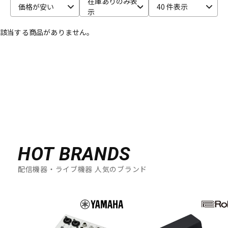
在庫ありのみ表
FISHMAN
GATOR
HERCULES
IK Multimedia
JBL
価格が安い
40 件表示
DTM オンライン納品
レコーディング機器
示
Kikutani
KORG
MACKIE
Magna Cart
MARTIN AUDIO
MIDAS
Mighty Bright
MUTEC
PLANET WAVES
PULSE
該当する商品がありません。
Radial
RODE
Roland
配信/ライブ機器
楽器アクセサリ
S-Z
SANWA SUPPLY
sE Electronics
SENNHEISER
SHURE
SoundCraft
SSL(Solid State Logic)
Steinberg
TAMA
中古
ヴィンテージ
TANNOY
TASCAM
TOMOCA
Triprop
ULTIMATE
unknown
VERY-Q
VOVOX
YAMAHA
ZOOM
他
キョーリツ
MUSIN
AlphaTheta
HOT BRANDS
配信機器・ライブ機器 人気のブランド