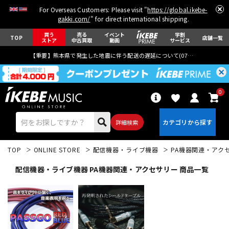
For Overseas Customers: Please visit "
https://global.ikebe-
gakki.com/
" for direct international shipping.
買う
売る
イベント
学割
TOP
店舗一覧
ストア
中古買取
動画
サービス
【重要】熊本県で発生した地震に伴う配送の遅延について(
07月29日
更新)
0
詳細検索
TOP
ONLINE STORE
配信機器・ライブ機器
PA機器関連・アク
配信機器・ライブ機器 PA機器関連・アクセサリー 商品一覧
エレキギター
アコギ/エレアコ