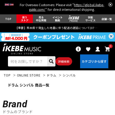
For Overseas Customers: Please visit "
https://global.ikebe-
gakki.com/
" for direct international shipping.
買う
売る
イベント
学割
TOP
店舗一覧
ストア
中古買取
動画
サービス
【重要】熊本県で発生した地震に伴う配送の遅延について(
07月29日
更新)
0
詳細検索
TOP
ONLINE STORE
ドラム
シンバル
ドラム シンバル 商品一覧
Brand
エレキギター
アコギ/エレアコ
ドラムのブランド