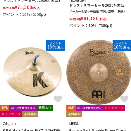
ドラステサマーセール2026対象品！
[B14EQH]
ドラステサマーセール2026対象品！
¥
71,500
販売価格
(税込)
¥90,200
メーカー希望小売価格
（税込）
ポイント：10%
(6500pt)
¥
81,180
販売価格
(税込)
ポイント：10%
(7380pt)
ポイント
ポイント
10%
10%
還元
還元
新品
動画あり
新品
キャンペーン
WEB注文店頭受取可
WEB注文店頭受取可
キャンペーン
送料無料
送料無料
Zildjian
MEINL
K Fat Hats 14 pair [NKZL14FATHH
Byzace Dark Double Down Crash