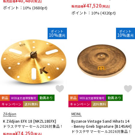
¥
40,480
販売価格
(税込)
¥
47,520
販売価格
(税込)
ポイント：10%
(3680pt)
ポイント：10%
(4320pt)
ポイント
ポイント
10%
10%
還元
還元
新品
動画あり
新品
動画あり
WEB注文店頭受取可
WEB注文店頭受取可
キャンペーン
送料無料
キャンペーン
送料無料
Zildjian
MEINL
K Zildjian EFX 18 [NKZL18EFX]
Byzance Vintage Sand Hihats 14
ドラステサマーセール2026対象品！
- Benny Greb Signature [B14SAH]
ドラステサマーセール2026対象品！
¥
74,250
販売価格
(税込)