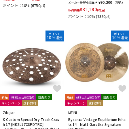
¥90,200
メーカー希望小売価格
（税込）
ポイント：10%
(6750pt)
¥
81,180
販売価格
(税込)
ポイント：10%
(7380pt)
ポイント
ポイント
10%
10%
還元
還元
新品
動画あり
新品
動画あり
WEB注文店頭受取可
WEB注文店頭受取可
キャンペーン
送料無料
キャンペーン
送料無料
Zildjian
MEINL
K Custom Special Dry Trash Cras
Byzance Vintage Equilibrium Hiha
h 17 [NKZL17CSPDTRC]
ts 14 - Matt Garstka Signature