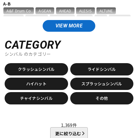
A-B
ベース
ウクレレ
A&F Drum Co
AGEAN
AHEAD
ALESIS
ALTUNE
Amedia
ammoon
AQUARIAN
ASPR
ATV
AWOWO
AYOTTE
basiner
BASS DRUM O's
Beato
VIEW MORE
ドラム
パーカッション
BIG FAT SNARE DRUM
BONNEY DRUM JAPAN
Bosphorus
Brady
BRITISH DRUM
Brush Fire
BURR FINE COFFEE
CATEGORY
C-D
シンバル
のカテゴリー
キーボード
電子ピアノ
CANOPUS
COO design
Craig Lauritsen
Craviotto
CYMBAG
CYMPAD
Daiking Corporation
DANMAR
クラッシュシンバル
ライドシンバル
DDEQ Drum Device Equipment
ddrum
Dragonfly Percussion
管楽器
その他楽器
DRUM CLIP
Drum Dial
Drum Gym
Drummers Base
ハイハット
スプラッシュシンバル
Drummer's Grip
DRUMMERS TOP TEAM
Dunnett
dw
E-G
チャイナシンバル
アンプ
エフェクター
その他
ECO MUSIC
Ellis Cymbal
ELLIS ISLAND
emjmod
EVANS
Evetts Drum Company
fibes
Flix
Funch Cymbals
GATOR
Gibraltar
GORILLA SNOT
GOSTRAY
GRETSCH
DJ機器
DTM
GrooveTech Tools
Grover Pro Percussion
GRUV-X
1,369
件
H-K
更に絞り込む