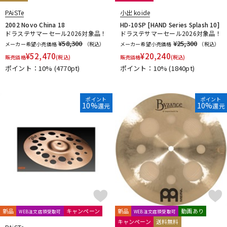
PAiSTe
小出 koide
2002 Novo China 18
HD-10SP [HAND Series Splash 10]
ドラステサマーセール2026対象品！
ドラステサマーセール2026対象品！
¥58,300
¥25,300
メーカー希望小売価格
（税込）
メーカー希望小売価格
（税込）
¥
52,470
¥
20,240
販売価格
(税込)
販売価格
(税込)
ポイント：10%
(4770pt)
ポイント：10%
(1840pt)
ポイント
ポイント
10%
10%
還元
還元
新品
キャンペーン
新品
動画あり
WEB注文店頭受取可
WEB注文店頭受取可
キャンペーン
送料無料