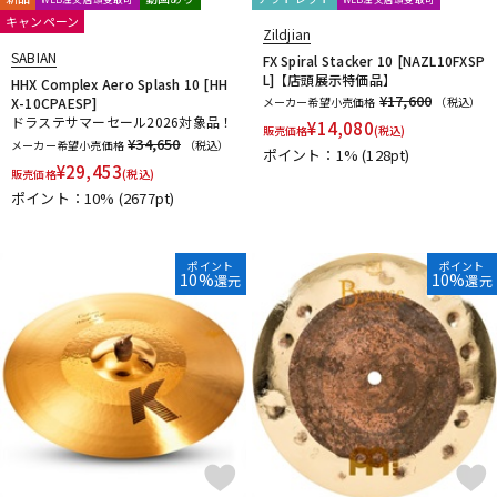
キャンペーン
Zildjian
SABIAN
FX Spiral Stacker 10 [NAZL10FXSP
L]【店頭展示特価品】
HHX Complex Aero Splash 10 [HH
¥17,600
X-10CPAESP]
メーカー希望小売価格
（税込）
ドラステサマーセール2026対象品！
¥
14,080
販売価格
(税込)
¥34,650
メーカー希望小売価格
（税込）
ポイント：1%
(128pt)
¥
29,453
販売価格
(税込)
ポイント：10%
(2677pt)
ポイント
ポイント
10%
10%
還元
還元