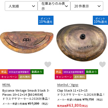
HARD CASE
HUDSON MUSIC
Ikebe Original
在庫ありのみ表
DTM オンライン納品
レコーディング機器
人気順
20 件表示
Inami Custom Drums
INDe
Innovative Percussion
示
Istanbul
Istanbul／Agop
Istanbul／Mehmet
JOE MONTINERI
JOHNNY RABB DRUMSTICKS
K.M.K
KC
ポイント
ポイント
配信/ライブ機器
楽器アクセサリ
10%
10%
還元
還元
Kentville Drums
KEPLINGER DRUMS
Kick Block
Kikutani
kitano
KORG
KUPPMEN
L-N
中古
ヴィンテージ
LERNI
LOS CABOS
LP
Ludwig
MAPEX
Masterwork
MATT BETTIS
MAXTONE
MEDELI
MEINL
MONO
M's
MUSIC NOMAD
MUSIC WORKS
NATAL
Negi Drums
No Brand
NOBLE&COOLEY
Nord（CLAVIA）
O-P
OCDP
OFFWORLD Percussion
ONETONE
oruga
新品
動画あり
新品
動画あり
WEB注文店頭受取可
WEB注文店頭受取可
Overtone Labs
PACKEN
Pad Corporation
PAiSTe
キャンペーン
送料無料
キャンペーン
送料無料
pdp by DW
Pearl
PLAYWOOD
PORK PIE
PREMiER
MEINL
Istanbul／Agop
Pro Logix
Pro-mark
PROMUCO
Protection Racket
Byzance Vintage Smack Stack 3-
Clap Stack 11+13+15
puresound percussion
Pieces 10+12+14 [B024VSM]
ドラステサマーセール2026対象品！
ドラステサマーセール2026対象品！
¥79,750
メーカー希望小売価格
（税込）
R-S
¥57,200
メーカー希望小売価格
（税込）
¥
63,800
Regal Tip
REMO
Reunion Blues
Revolution Drum
販売価格
(税込)