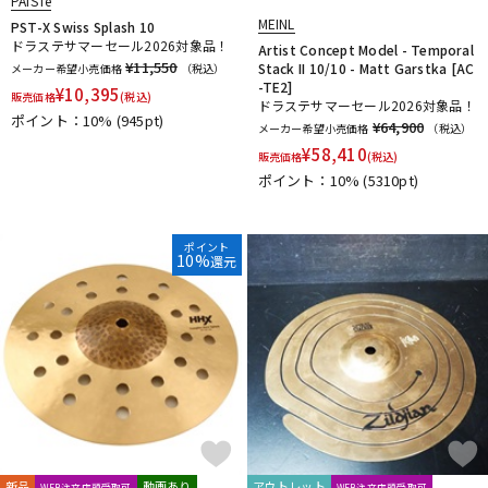
PAiSTe
MEINL
PST-X Swiss Splash 10
ドラステサマーセール2026対象品！
Artist Concept Model - Temporal
¥11,550
Stack II 10/10 - Matt Garstka [AC
メーカー希望小売価格
（税込）
-TE2]
¥
10,395
販売価格
(税込)
ドラステサマーセール2026対象品！
ポイント：10%
(945pt)
¥64,900
メーカー希望小売価格
（税込）
¥
58,410
販売価格
(税込)
ポイント：10%
(5310pt)
ポイント
10%
還元
新品
動画あり
アウトレット
WEB注文店頭受取可
WEB注文店頭受取可