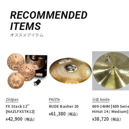
RECOMMENDED
ITEMS
オススメアイテム
Zildjian
PAiSTe
小出 koide
FX Stack 12''
RUDE Basher 20
609-14HM [609 Seri
[NAZLFXSTK12]
HiHat 14 / Medium]
61,380
¥
（税込）
42,900
38,720
¥
（税込）
¥
（税込）