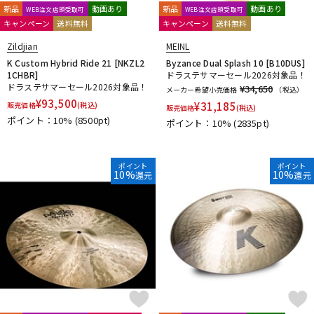
新品
動画あり
新品
動画あり
WEB注文店頭受取可
WEB注文店頭受取可
キャンペーン
送料無料
キャンペーン
送料無料
Zildjian
MEINL
K Custom Hybrid Ride 21 [NKZL2
Byzance Dual Splash 10 [B10DUS]
1CHBR]
ドラステサマーセール2026対象品！
ドラステサマーセール2026対象品！
¥34,650
メーカー希望小売価格
（税込）
¥
93,500
¥
31,185
販売価格
(税込)
販売価格
(税込)
ポイント：10%
(8500pt)
ポイント：10%
(2835pt)
ポイント
ポイント
10%
10%
還元
還元