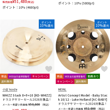
¥
51,480
販売価格
(税込)
ポイント：10%
(5800pt)
riddim
RimRiser
Ring-O
Robokey
ROC-N-SOC
ポイント：10%
(4680pt)
Rogers
ROHEMA
Roland
R-TOM
SABIAN
Safe Ears
SAKAE DRUMS
SAKAE OSAKA HERITAGE
Schlagwerk Percussion
SJC Custom Drums
SKB
ポイント
ポイント
10%
10%
還元
還元
SlapKlatz
Slingerland
SONOR
SPINBAL
SPIZZICHINO
Super Light
T-Z
TACKLE INSTRUMENT
TAMA
TAMBURO
TARA:NOME products
T-Cymbals
TECHRA
The Hand
Tight Screw
TOSCO
Trick drums
Turkish
UFIP
VATER
VIC FIRTH
VK DRUMS
VOX
WAMBOOKA
wincent
WorldMax
YAMAHA
Zildjian
他
新品
キャンペーン
新品
動画あり
WEB注文店頭受取可
WEB注文店頭受取可
キョーリツ
リットーミュージック
建光ドラム工房
送料無料
キャンペーン
送料無料
小出 koide
FRANKEN CYMBAL
Dr.Case
小出 koide
MEINL
ぼっち・ざ・ろっく！
Tandem Drums
WHIZZ Stack 8+9+10 [KD-WHIZZ]
Artist Concept Model - Baby Stac
ドラステサマーセール2026対象品！
k 10/12 - Luke Holland [AC-BABY]
ドラステサマーセール2026対象品！
¥50,600
メーカー希望小売価格
（税込）
¥52,800
メーカー希望小売価格
（税込）