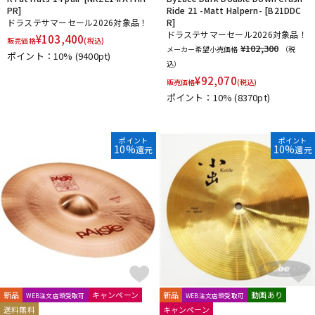
PR]
Ride 21 -Matt Halpern- [B21DDC
ドラステサマーセール2026対象品！
R]
ドラステサマーセール2026対象品！
¥
103,400
販売価格
(税込)
¥102,300
メーカー希望小売価格
（税
ポイント：10%
(9400pt)
込）
¥
92,070
販売価格
(税込)
ポイント：10%
(8370pt)
ポイント
ポイント
10%
10%
還元
還元
新品
キャンペーン
新品
動画あり
WEB注文店頭受取可
WEB注文店頭受取可
送料無料
キャンペーン