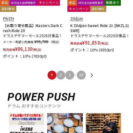
新品
キャンペーン
新品
動画あり
WEB注文店頭受取可
WEB注文店頭受取可
送料無料
キャンペーン
送料無料
PAiSTe
Zildjian
【お取り寄せ商品】Masters Dark C
K Zildjian Sweet Ride 21 [NKZL21
rash Ride 20
SWR]
ドラステサマーセール2026対象品！
ドラステサマーセール2026対象品！
¥95,700
メーカー希望小売価格
（税込）
¥
91,850
販売価格
(税込)
¥
86,130
ポイント：10%
(8350pt)
販売価格
(税込)
ポイント：10%
(7830pt)
...
1
2
3
69
POWER PUSH
ドラム おすすめコンテンツ