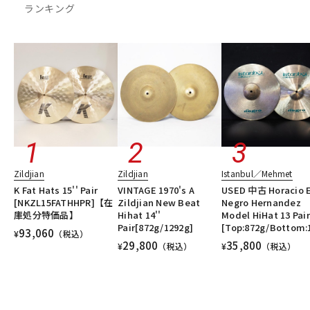
ランキング
Zildjian
Zildjian
Istanbul／Mehmet
K Fat Hats 15'' Pair
VINTAGE 1970's A
USED 中古 Horacio E
[NKZL15FATHHPR]【在
Zildjian New Beat
Negro Hernandez
庫処分特価品】
Hihat 14''
Model HiHat 13 Pair
Pair[872g/1292g]
[Top:872g/Bottom:
93,060
¥
（税込）
29,800
35,800
¥
（税込）
¥
（税込）