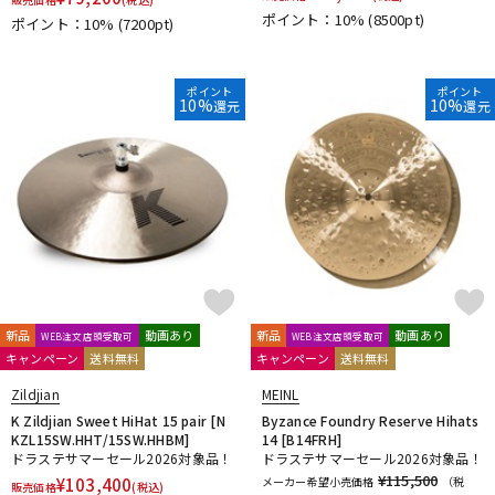
ポイント：10%
(8500pt)
ポイント：10%
(7200pt)
ポイント
ポイント
10%
10%
還元
還元
新品
動画あり
新品
動画あり
WEB注文店頭受取可
WEB注文店頭受取可
キャンペーン
送料無料
キャンペーン
送料無料
Zildjian
MEINL
K Zildjian Sweet HiHat 15 pair [N
Byzance Foundry Reserve Hihats
KZL15SW.HHT/15SW.HHBM]
14 [B14FRH]
ドラステサマーセール2026対象品！
ドラステサマーセール2026対象品！
¥115,500
¥
103,400
メーカー希望小売価格
（税
販売価格
(税込)