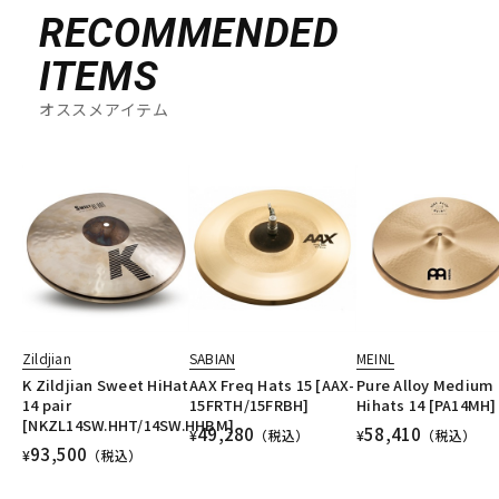
RECOMMENDED
ITEMS
オススメアイテム
Zildjian
SABIAN
MEINL
K Zildjian Sweet HiHat
AAX Freq Hats 15 [AAX-
Pure Alloy Medium
14 pair
15FRTH/15FRBH]
Hihats 14 [PA14MH]
[NKZL14SW.HHT/14SW.HHBM]
49,280
58,410
¥
（税込）
¥
（税込）
93,500
¥
（税込）