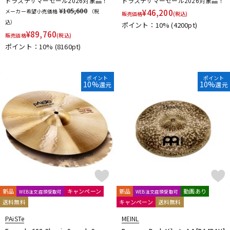
ドラステサマーセール2026対象品！
ドラステサマーセール2026対象品！
¥105,600
メーカー希望小売価格
（税
¥
46,200
販売価格
(税込)
込）
ポイント：10%
(4200pt)
¥
89,760
販売価格
(税込)
ポイント：10%
(8160pt)
ポイント
ポイント
10%
10%
還元
還元
新品
キャンペーン
新品
動画あり
WEB注文店頭受取可
WEB注文店頭受取可
送料無料
キャンペーン
送料無料
PAiSTe
MEINL