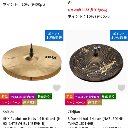
込）
ポイント：10%
(9400pt)
¥
103,950
販売価格
(税込)
ポイント：10%
(9450pt)
ポイント
ポイント
10%
10%
還元
還元
新品
動画あり
新品
動画あり
WEB注文店頭受取可
WEB注文店頭受取可
キャンペーン
送料無料
キャンペーン
送料無料
SABIAN
Zildjian
HHX Evolution Hats 14 Brilliant [H
S Dark Hihat 14 pair [NAZLSD14H
HX-14TEVH-B/14BEVH-B]
T/NAZLSD14HB]