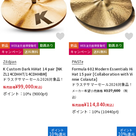
新品
動画あり
新品
動画あり
WEB注文店頭受取可
WEB注文店頭受取可
キャンペーン
送料無料
キャンペーン
送料無料
Zildjian
PAiSTe
K Custom Dark HiHat 14 pair [NK
Formula 602 Modern Essentials Hi
ZL14CDHHT/14CDHHBM]
Hat 15 pair [Collaboration with Vi
ドラステサマーセール2026対象品！
nnie Colaiuta]
ドラステサマーセール2026対象品！
¥
99,000
販売価格
(税込)
¥127,600
メーカー希望小売価格
（税
ポイント：10%
(9000pt)
込）
¥
114,840
販売価格
(税込)
ポイント：10%
(10440pt)
ポイント
ポイント
10%
10%
還元
還元