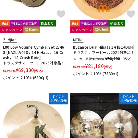
新品
動画あり
新品
動画あり
WEB注文店頭受取可
WEB注文店頭受取可
キャンペーン
送料無料
キャンペーン
送料無料
Zildjian
MEINL
L80 Low Volume Cymbal Set LV46
Byzance Dual Hihats 14 [B14DUH]
8 [NAZLLV468 / 14 HiHats， 16 Cr
ドラステサマーセール2026対象品！
ash， 18 Crash Ride]
¥90,200
メーカー希望小売価格
（税込）
ドラステサマーセール2026対象品！
¥
81,180
販売価格
(税込)
¥
69,300
販売価格
(税込)
ポイント：10%
(7380pt)
ポイント：10%
(6300pt)
ポイント
ポイント
10%
10%
還元
還元