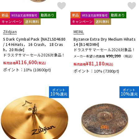
新品
動画あり
新品
動画あり
WEB注文店頭受取可
WEB注文店頭受取可
キャンペーン
送料無料
キャンペーン
送料無料
Zildjian
MEINL
S Dark Cymbal Pack [NAZLSD4680
Byzance Extra Dry Medium Hihats
/ 14 HiHats， 16 Crash， 18 Cras
14 [B14EDMH]
h，20 Ride]
ドラステサマーセール2026対象品！
ドラステサマーセール2026対象品！
¥90,200
メーカー希望小売価格
（税込）
¥
116,600
¥
81,180
販売価格
(税込)
販売価格
(税込)
ポイント：10%
(10600pt)
ポイント：10%
(7380pt)
ポイント
ポイント
10%
10%
還元
還元