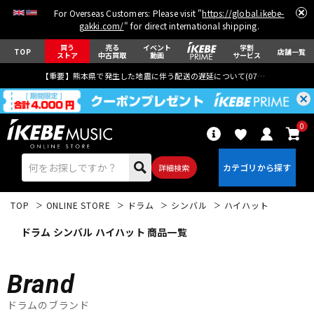
For Overseas Customers: Please visit "
https://global.ikebe-
gakki.com/
" for direct international shipping.
買う
売る
イベント
学割
TOP
店舗一覧
ストア
中古買取
動画
サービス
【重要】熊本県で発生した地震に伴う配送の遅延について(
07月29日
更新)
0
詳細検索
TOP
ONLINE STORE
ドラム
シンバル
ハイハット
ドラム シンバル ハイハット 商品一覧
Brand
エレキギター
アコギ/エレアコ
ドラムのブランド