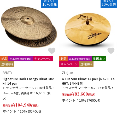
ポイント
ポイント
10%
10%
還元
還元
新品
キャンペーン
新品
動画あり
WEB注文店頭受取可
WEB注文店頭受取可
送料無料
キャンペーン
送料無料
PAiSTe
Zildjian
Signature Dark Energy HiHat Mar
A Custom HiHat 14 pair [NAZLC14
k-I 14 pair
HHT/14HHBM]
ドラステサマーセール2026対象品！
ドラステサマーセール2026対象品！
¥116,600
メーカー希望小売価格
（税
¥
83,600
販売価格
(税込)
込）
ポイント：10%
(7600pt)
¥
104,940
販売価格
(税込)
ポイント：10%
(9540pt)