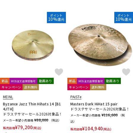
ポイント
ポイント
10%
10%
還元
還元
新品
動画あり
新品
動画あり
WEB注文店頭受取可
WEB注文店頭受取可
キャンペーン
送料無料
キャンペーン
送料無料
MEINL
PAiSTe
Byzance Jazz Thin Hihats 14 [B1
Masters Dark HiHat 15 pair
4JTH]
ドラステサマーセール2026対象品！
ドラステサマーセール2026対象品！
¥116,600
メーカー希望小売価格
（税
¥88,000
メーカー希望小売価格
（税込）
込）
¥
79,200
¥
104,940
販売価格
(税込)
販売価格
(税込)