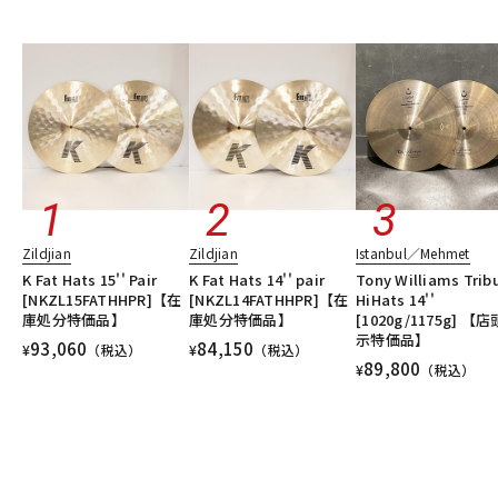
Zildjian
Zildjian
Istanbul／Mehmet
K Fat Hats 15'' Pair
K Fat Hats 14'' pair
Tony Williams Trib
[NKZL15FATHHPR]【在
[NKZL14FATHHPR]【在
HiHats 14''
庫処分特価品】
庫処分特価品】
[1020g/1175g] 【
示特価品】
93,060
84,150
¥
（税込）
¥
（税込）
89,800
¥
（税込）