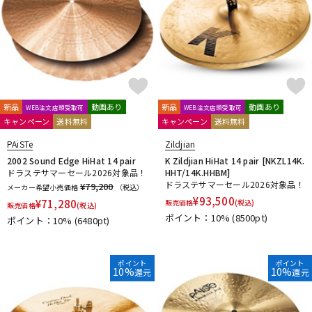
新品
動画あり
新品
動画あり
WEB注文店頭受取可
WEB注文店頭受取可
キャンペーン
送料無料
キャンペーン
送料無料
PAiSTe
Zildjian
2002 Sound Edge HiHat 14 pair
K Zildjian HiHat 14 pair [NKZL14K.
ドラステサマーセール2026対象品！
HHT/14K.HHBM]
ドラステサマーセール2026対象品！
¥79,200
メーカー希望小売価格
（税込）
¥
93,500
¥
71,280
販売価格
(税込)
販売価格
(税込)
ポイント：10%
(8500pt)
ポイント：10%
(6480pt)
ポイント
ポイント
10%
10%
還元
還元