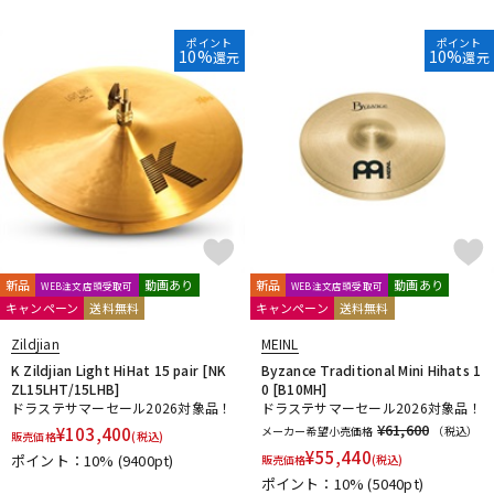
ポイント
ポイント
10%
10%
還元
還元
新品
動画あり
新品
動画あり
WEB注文店頭受取可
WEB注文店頭受取可
キャンペーン
送料無料
キャンペーン
送料無料
Zildjian
MEINL
K Zildjian Light HiHat 15 pair [NK
Byzance Traditional Mini Hihats 1
ZL15LHT/15LHB]
0 [B10MH]
ドラステサマーセール2026対象品！
ドラステサマーセール2026対象品！
¥61,600
¥
103,400
メーカー希望小売価格
（税込）
販売価格
(税込)
¥
55,440
ポイント：10%
(9400pt)
販売価格
(税込)
ポイント：10%
(5040pt)