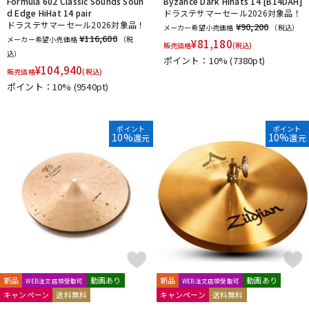
Formula 602 Classic Sounds Soun
Byzance Dark Hihats 14 [B14DAH]
d Edge HiHat 14 pair
ドラステサマーセール2026対象品！
ドラステサマーセール2026対象品！
¥90,200
メーカー希望小売価格
（税込）
¥116,600
メーカー希望小売価格
（税
¥
81,180
販売価格
(税込)
込）
ポイント：10%
(7380pt)
¥
104,940
販売価格
(税込)
ポイント：10%
(9540pt)
ポイント
ポイント
10%
10%
還元
還元
新品
動画あり
新品
動画あり
WEB注文店頭受取可
WEB注文店頭受取可
キャンペーン
送料無料
キャンペーン
送料無料