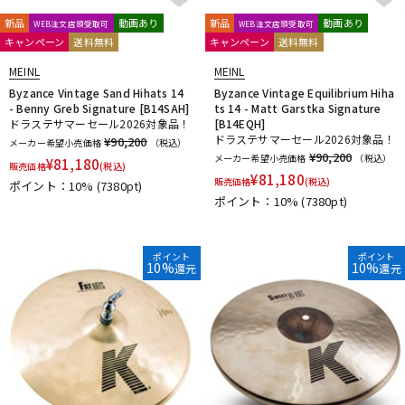
HARD CASE
HUDSON MUSIC
Ikebe Original
DTM オンライン納品
レコーディング機器
Inami Custom Drums
INDe
Innovative Percussion
新品
動画あり
新品
動画あり
WEB注文店頭受取可
WEB注文店頭受取可
キャンペーン
送料無料
キャンペーン
送料無料
Istanbul
Istanbul／Agop
Istanbul／Mehmet
JOE MONTINERI
JOHNNY RABB DRUMSTICKS
K.M.K
KC
MEINL
MEINL
配信/ライブ機器
楽器アクセサリ
Kentville Drums
KEPLINGER DRUMS
Kick Block
Kikutani
Byzance Vintage Sand Hihats 14
Byzance Vintage Equilibrium Hiha
- Benny Greb Signature [B14SAH]
ts 14 - Matt Garstka Signature
kitano
KORG
KUPPMEN
ドラステサマーセール2026対象品！
[B14EQH]
L-N
ドラステサマーセール2026対象品！
¥90,200
中古
ヴィンテージ
メーカー希望小売価格
（税込）
LERNI
LOS CABOS
LP
Ludwig
MAPEX
Masterwork
¥90,200
メーカー希望小売価格
（税込）
¥
81,180
販売価格
(税込)
MATT BETTIS
MAXTONE
MEDELI
MEINL
MONO
M's
¥
81,180
販売価格
(税込)
ポイント：10%
(7380pt)
MUSIC NOMAD
MUSIC WORKS
NATAL
Negi Drums
ポイント：10%
(7380pt)
No Brand
NOBLE&COOLEY
Nord（CLAVIA）
O-P
ポイント
ポイント
OCDP
OFFWORLD Percussion
ONETONE
oruga
10%
10%
還元
還元
Overtone Labs
PACKEN
Pad Corporation
PAiSTe
pdp by DW
Pearl
PLAYWOOD
PORK PIE
PREMiER
Pro Logix
Pro-mark
PROMUCO
Protection Racket
puresound percussion
R-S
Regal Tip
REMO
Reunion Blues
Revolution Drum