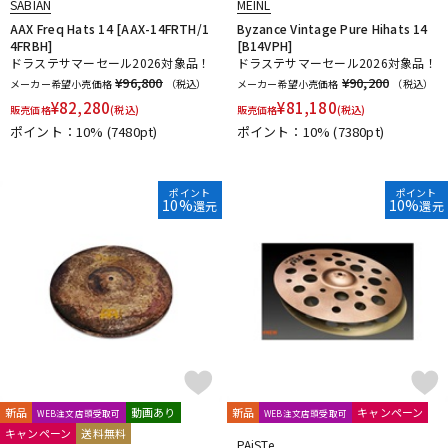
SABIAN
MEINL
AAX Freq Hats 14 [AAX-14FRTH/1
Byzance Vintage Pure Hihats 14
4FRBH]
[B14VPH]
ドラステサマーセール2026対象品！
ドラステサマーセール2026対象品！
¥96,800
¥90,200
メーカー希望小売価格
（税込）
メーカー希望小売価格
（税込）
¥
82,280
¥
81,180
販売価格
(税込)
販売価格
(税込)
ポイント：10%
(7480pt)
ポイント：10%
(7380pt)
ポイント
ポイント
10%
10%
還元
還元
新品
動画あり
新品
キャンペーン
WEB注文店頭受取可
WEB注文店頭受取可
キャンペーン
送料無料
PAiSTe