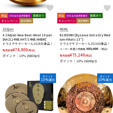
新品
動画あり
新品
動画あり
WEB注文店頭受取可
WEB注文店頭受取可
キャンペーン
送料無料
キャンペーン
送料無料
Zildjian
MEINL
A Zildjian New Beat HiHat 14 pair
B13EDMH [Byzance Extra Dry Med
[NAZL14NB.HHT/14NB.HHBM]
ium Hihats 13'']
ドラステサマーセール2026対象品！
ドラステサマーセール2026対象品！
¥83,600
¥
74,800
メーカー希望小売価格
（税込）
販売価格
(税込)
¥
75,240
ポイント：10%
(6800pt)
販売価格
(税込)
ポイント：10%
(6840pt)
ポイント
ポイント
10%
10%
還元
還元