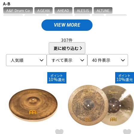
A-B
ベース
ウクレレ
A&F Drum Co
AGEAN
AHEAD
ALESIS
ALTUNE
Amedia
ammoon
AQUARIAN
ASPR
ATV
AWOWO
AYOTTE
basiner
BASS DRUM O's
Beato
VIEW MORE
ドラム
パーカッション
BIG FAT SNARE DRUM
BONNEY DRUM JAPAN
Bosphorus
Brady
BRITISH DRUM
Brush Fire
BURR FINE COFFEE
307
件
C-D
更に絞り込む
キーボード
電子ピアノ
CANOPUS
COO design
Craig Lauritsen
Craviotto
人気順
すべて表示
40 件表示
CYMBAG
CYMPAD
Daiking Corporation
DANMAR
DDEQ Drum Device Equipment
ddrum
Dragonfly Percussion
管楽器
その他楽器
DRUM CLIP
Drum Dial
Drum Gym
Drummers Base
ポイント
ポイント
10%
10%
還元
還元
Drummer's Grip
DRUMMERS TOP TEAM
Dunnett
dw
E-G
アンプ
エフェクター
ECO MUSIC
Ellis Cymbal
ELLIS ISLAND
emjmod
EVANS
Evetts Drum Company
fibes
Flix
Funch Cymbals
GATOR
Gibraltar
GORILLA SNOT
GOSTRAY
GRETSCH
DJ機器
DTM
GrooveTech Tools
Grover Pro Percussion
GRUV-X
H-K