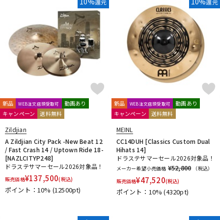
10%
10%
還元
還元
新品
動画あり
新品
動画あり
WEB注文店頭受取可
WEB注文店頭受取可
キャンペーン
送料無料
キャンペーン
送料無料
Zildjian
MEINL
A Zildjian City Pack -New Beat 12
CC14DUH [Classics Custom Dual
/ Fast Crash 14 / Uptown Ride 18-
Hihats 14]
[NAZLCITYP248]
ドラステサマーセール2026対象品！
ドラステサマーセール2026対象品！
¥52,800
メーカー希望小売価格
（税込）
¥
137,500
¥
47,520
販売価格
(税込)
販売価格
(税込)
ポイント：10%
(12500pt)
ポイント：10%
(4320pt)