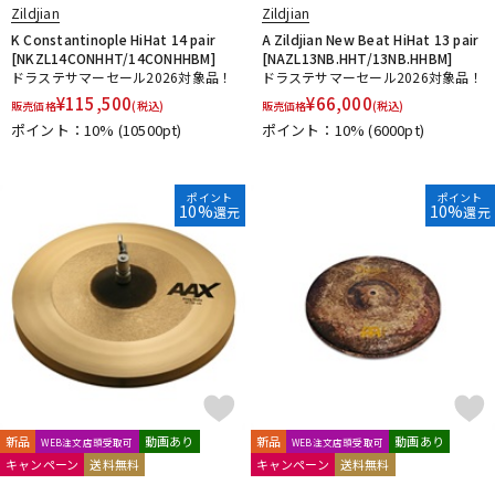
Zildjian
Zildjian
K Constantinople HiHat 14 pair
A Zildjian New Beat HiHat 13 pair
[NKZL14CONHHT/14CONHHBM]
[NAZL13NB.HHT/13NB.HHBM]
ドラステサマーセール2026対象品！
ドラステサマーセール2026対象品！
¥
115,500
¥
66,000
販売価格
(税込)
販売価格
(税込)
ポイント：10%
(10500pt)
ポイント：10%
(6000pt)
ポイント
ポイント
10%
10%
還元
還元
新品
動画あり
新品
動画あり
WEB注文店頭受取可
WEB注文店頭受取可
キャンペーン
送料無料
キャンペーン
送料無料