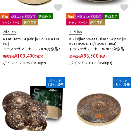
riddim
RimRiser
Ring-O
Robokey
ROC-N-SOC
Rogers
ROHEMA
Roland
R-TOM
SABIAN
Safe Ears
新品
動画あり
新品
動画あり
WEB注文店頭受取可
WEB注文店頭受取可
SAKAE DRUMS
SAKAE OSAKA HERITAGE
キャンペーン
送料無料
キャンペーン
送料無料
Schlagwerk Percussion
SJC Custom Drums
SKB
Zildjian
Zildjian
SlapKlatz
Slingerland
SONOR
SPINBAL
SPIZZICHINO
K Fat Hats 14 pair [NKZL14FATHH
K Zildjian Sweet HiHat 14 pair [N
Super Light
PR]
KZL14SW.HHT/14SW.HHBM]
T-Z
ドラステサマーセール2026対象品！
ドラステサマーセール2026対象品！
TACKLE INSTRUMENT
TAMA
TAMBURO
¥
103,400
¥
93,500
販売価格
(税込)
販売価格
(税込)
TARA:NOME products
T-Cymbals
TECHRA
The Hand
ポイント：10%
(9400pt)
ポイント：10%
(8500pt)
Tight Screw
TOSCO
Trick drums
Turkish
UFIP
VATER
VIC FIRTH
VK DRUMS
VOX
WAMBOOKA
ポイント
ポイント
wincent
WorldMax
YAMAHA
Zildjian
10%
10%
還元
還元
他
キョーリツ
リットーミュージック
建光ドラム工房
小出 koide
FRANKEN CYMBAL
Dr.Case
ぼっち・ざ・ろっく！
Tandem Drums