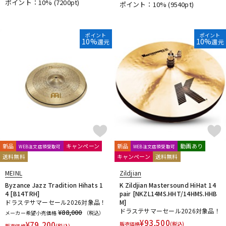
ポイント：10%
(7200pt)
ポイント：10%
(9540pt)
ポイント
ポイント
10%
10%
還元
還元
新品
キャンペーン
新品
動画あり
WEB注文店頭受取可
WEB注文店頭受取可
送料無料
キャンペーン
送料無料
MEINL
Zildjian
Byzance Jazz Tradition Hihats 1
K Zildjian Mastersound HiHat 14
4 [B14TRH]
pair [NKZL14MS.HHT/14HMS.HHB
ドラステサマーセール2026対象品！
M]
ドラステサマーセール2026対象品！
¥88,000
メーカー希望小売価格
（税込）
¥
93,500
¥
79,200
販売価格
(税込)
販売価格
(税込)