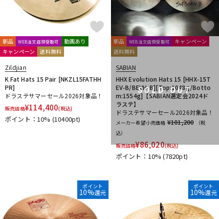
新品
動画あり
新品
キャンペーン
WEB注文店頭受取可
WEB注文店頭受取可
キャンペーン
送料無料
送料無料
Zildjian
SABIAN
K Fat Hats 15 Pair [NKZL15FATHH
HHX Evolution Hats 15 [HHX-15T
PR]
EV-B/BEVH-B][Top:1048g/Botto
SOLD OUT
ドラステサマーセール2026対象品！
m:1554g]【SABIAN選定会2024ド
ラステ】
¥
114,400
販売価格
(税込)
ドラステサマーセール2026対象品！
ポイント：10%
(10400pt)
¥101,200
メーカー希望小売価格
（税
込）
¥
86,020
販売価格
(税込)
ポイント：10%
(7820pt)
ポイント
ポイント
10%
10%
還元
還元