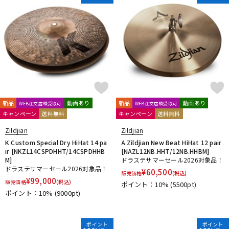
新品
動画あり
新品
動画あり
WEB注文店頭受取可
WEB注文店頭受取可
キャンペーン
送料無料
キャンペーン
送料無料
Zildjian
Zildjian
K Custom Special Dry HiHat 14 pa
A Zildjian New Beat HiHat 12 pair
ir [NKZL14CSPDHHT/14CSPDHHB
[NAZL12NB.HHT/12NB.HHBM]
M]
ドラステサマーセール2026対象品！
ドラステサマーセール2026対象品！
¥
60,500
販売価格
(税込)
¥
99,000
販売価格
(税込)
ポイント：10%
(5500pt)
ポイント：10%
(9000pt)
ポイント
ポイント