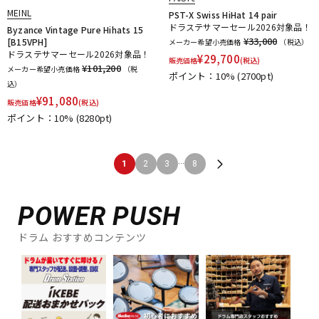
MEINL
PST-X Swiss HiHat 14 pair
ドラステサマーセール2026対象品！
Byzance Vintage Pure Hihats 15
¥33,000
[B15VPH]
メーカー希望小売価格
（税込）
ドラステサマーセール2026対象品！
¥
29,700
販売価格
(税込)
¥101,200
メーカー希望小売価格
（税
ポイント：10%
(2700pt)
込）
¥
91,080
販売価格
(税込)
ポイント：10%
(8280pt)
...
1
2
3
8
POWER PUSH
ドラム おすすめコンテンツ