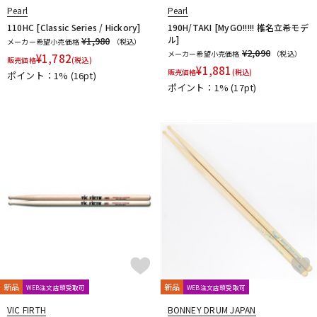
riddim
RimRiser
Ring-O
Robokey
ROC-N-SOC
Pearl
Pearl
Rogers
ROHEMA
Roland
R-TOM
SABIAN
Safe Ears
110HC [Classic Series / Hickory]
190H/TAKI [MyGO!!!!! 椎名立希モデ
ル]
¥1,980
メーカー希望小売価格
（税込）
SAKAE DRUMS
SAKAE OSAKA HERITAGE
¥2,090
メーカー希望小売価格
（税込）
¥
1,782
販売価格
Schlagwerk Percussion
(税込)
SJC Custom Drums
SKB
¥
1,881
販売価格
(税込)
ポイント：1%
(16pt)
SlapKlatz
Slingerland
SONOR
SPINBAL
SPIZZICHINO
ポイント：1%
(17pt)
Super Light
T-Z
TACKLE INSTRUMENT
TAMA
TAMBURO
TARA:NOME products
T-Cymbals
TECHRA
The Hand
Tight Screw
TOSCO
Trick drums
Turkish
UFIP
VATER
VIC FIRTH
VK DRUMS
VOX
WAMBOOKA
wincent
WorldMax
YAMAHA
Zildjian
他
キョーリツ
リットーミュージック
建光ドラム工房
小出 koide
FRANKEN CYMBAL
Dr.Case
ぼっち・ざ・ろっく！
Tandem Drums
新品
新品
WEB注文店頭受取可
WEB注文店頭受取可
VIC FIRTH
BONNEY DRUM JAPAN