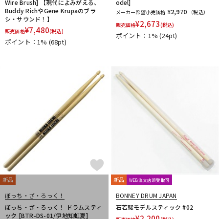
Wire Brush] 【現代によみがえる、
odel]
Buddy RichやGene Krupaのブラ
¥2,970
メーカー希望小売価格
（税込）
シ・サウンド！】
¥
2,673
販売価格
(税込)
¥
7,480
販売価格
(税込)
ポイント：1%
(24pt)
ポイント：1%
(68pt)
新品
新品
WEB注文店頭受取可
ぼっち・ざ・ろっく！
BONNEY DRUM JAPAN
ぼっち・ざ・ろっく！ ドラムスティ
石若駿モデルスティック #02
ック [BTR-DS-01/伊地知虹夏]
¥
2,200