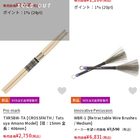
販売価格
(税込)
¥
2,640
SOLD OUT
販売価格
(税込)
ポイント：1%
(20pt)
ポイント：1%
(24pt)
新品
新品
WEB注文店頭受取可
WEB注文店頭受取可
Pro-mark
Innovative Percussion
TXR5BW-TA [CROSSFAITH / Tats
WBR-1 [Retractable Wire Brushes
uya Amano Model]【径：15mm 全
/ Medium]
長：406mm】
¥7,590
メーカー希望小売価格
（税込）
¥
2,750
¥
6,831
販売価格
(税込)
販売価格
(税込)