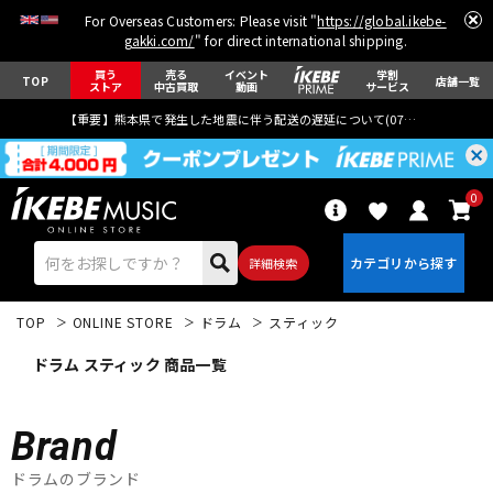
For Overseas Customers: Please visit "
https://global.ikebe-
gakki.com/
" for direct international shipping.
買う
売る
イベント
学割
TOP
店舗一覧
ストア
中古買取
動画
サービス
【重要】熊本県で発生した地震に伴う配送の遅延について(
07月29日
更新)
0
詳細検索
TOP
ONLINE STORE
ドラム
スティック
ドラム スティック 商品一覧
Brand
エレキギター
アコギ/エレアコ
ドラムのブランド