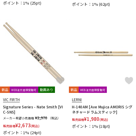
ポイント：1%
(25pt)
ポイント：1%
(62pt)
新品
動画あり
新品
WEB注文店頭受取可
WEB注文店頭受取可
VIC FIRTH
LERNI
Signature Series - Nate Smith [VI
H-140AM [Ave Mujica AMORIS シグ
C-SNS]
ネチャードラムスティック]
¥2,970
メーカー希望小売価格
（税込）
¥
1,980
販売価格
(税込)
¥
2,673
ポイント：1%
(18pt)
販売価格
(税込)
ポイント：1%
(24pt)