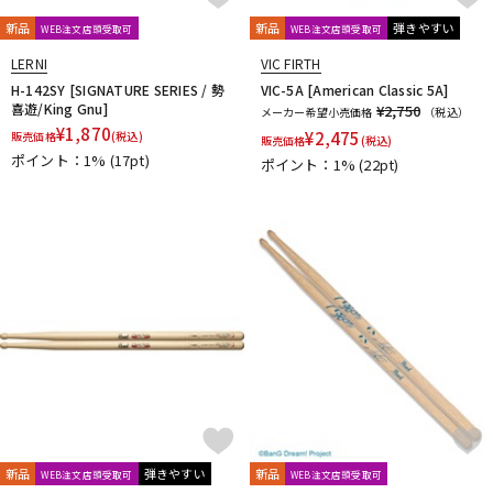
HARD CASE
HUDSON MUSIC
Ikebe Original
DTM オンライン納品
レコーディング機器
Inami Custom Drums
INDe
Innovative Percussion
新品
新品
弾きやすい
WEB注文店頭受取可
WEB注文店頭受取可
Istanbul
Istanbul／Agop
Istanbul／Mehmet
LERNI
VIC FIRTH
JOE MONTINERI
JOHNNY RABB DRUMSTICKS
K.M.K
KC
H-142SY [SIGNATURE SERIES / 勢
VIC-5A [American Classic 5A]
配信/ライブ機器
楽器アクセサリ
Kentville Drums
KEPLINGER DRUMS
Kick Block
Kikutani
喜遊/King Gnu]
¥2,750
メーカー希望小売価格
（税込）
¥
1,870
kitano
KORG
KUPPMEN
¥
2,475
販売価格
(税込)
販売価格
(税込)
ポイント：1%
(17pt)
L-N
ポイント：1%
(22pt)
中古
ヴィンテージ
LERNI
LOS CABOS
LP
Ludwig
MAPEX
Masterwork
MATT BETTIS
MAXTONE
MEDELI
MEINL
MONO
M's
MUSIC NOMAD
MUSIC WORKS
NATAL
Negi Drums
No Brand
NOBLE&COOLEY
Nord（CLAVIA）
O-P
OCDP
OFFWORLD Percussion
ONETONE
oruga
Overtone Labs
PACKEN
Pad Corporation
PAiSTe
pdp by DW
Pearl
PLAYWOOD
PORK PIE
PREMiER
Pro Logix
Pro-mark
PROMUCO
Protection Racket
puresound percussion
R-S
新品
弾きやすい
新品
WEB注文店頭受取可
WEB注文店頭受取可
Regal Tip
REMO
Reunion Blues
Revolution Drum