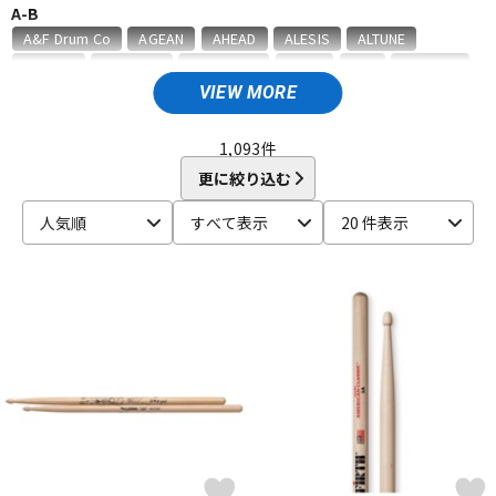
A-B
ベース
ウクレレ
A&F Drum Co
AGEAN
AHEAD
ALESIS
ALTUNE
Amedia
ammoon
AQUARIAN
ASPR
ATV
AWOWO
AYOTTE
basiner
BASS DRUM O's
Beato
VIEW MORE
ドラム
パーカッション
BIG FAT SNARE DRUM
BONNEY DRUM JAPAN
Bosphorus
Brady
BRITISH DRUM
Brush Fire
BURR FINE COFFEE
1,093
件
C-D
更に絞り込む
キーボード
電子ピアノ
CANOPUS
COO design
Craig Lauritsen
Craviotto
人気順
すべて表示
20 件表示
CYMBAG
CYMPAD
Daiking Corporation
DANMAR
DDEQ Drum Device Equipment
ddrum
Dragonfly Percussion
管楽器
その他楽器
DRUM CLIP
Drum Dial
Drum Gym
Drummers Base
Drummer's Grip
DRUMMERS TOP TEAM
Dunnett
dw
E-G
アンプ
エフェクター
ECO MUSIC
Ellis Cymbal
ELLIS ISLAND
emjmod
EVANS
Evetts Drum Company
fibes
Flix
Funch Cymbals
GATOR
Gibraltar
GORILLA SNOT
GOSTRAY
GRETSCH
DJ機器
DTM
GrooveTech Tools
Grover Pro Percussion
GRUV-X
H-K