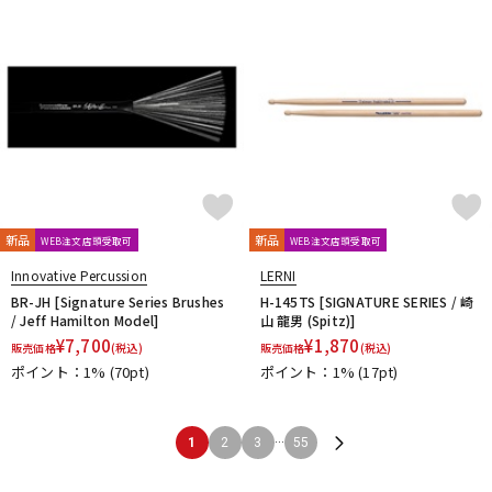
新品
新品
WEB注文店頭受取可
WEB注文店頭受取可
Innovative Percussion
LERNI
BR-JH [Signature Series Brushes
H-145TS [SIGNATURE SERIES / 崎
/ Jeff Hamilton Model]
山 龍男 (Spitz)]
¥
7,700
¥
1,870
販売価格
(税込)
販売価格
(税込)
ポイント：1%
(70pt)
ポイント：1%
(17pt)
...
1
2
3
55