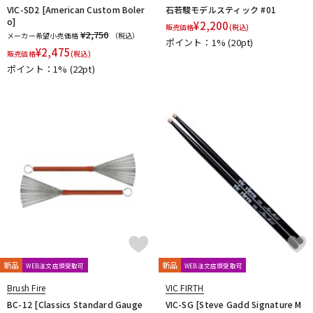
VIC-SD2 [American Custom Boler
石若駿モデルスティック #01
o]
¥
2,200
販売価格
(税込)
¥2,750
メーカー希望小売価格
（税込）
ポイント：1%
(20pt)
¥
2,475
販売価格
(税込)
ポイント：1%
(22pt)
新品
新品
WEB注文店頭受取可
WEB注文店頭受取可
Brush Fire
VIC FIRTH
BC-12 [Classics Standard Gauge
VIC-SG [Steve Gadd Signature M