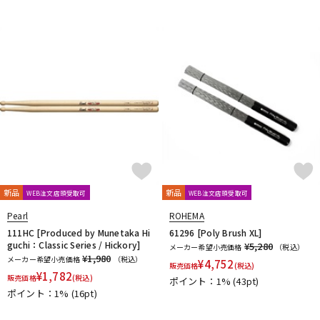
新品
新品
WEB注文店頭受取可
WEB注文店頭受取可
Pearl
ROHEMA
111HC [Produced by Munetaka Hi
61296 [Poly Brush XL]
guchi：Classic Series / Hickory]
¥5,280
メーカー希望小売価格
（税込）
¥1,980
メーカー希望小売価格
（税込）
¥
4,752
販売価格
(税込)
¥
1,782
販売価格
(税込)
ポイント：1%
(43pt)
ポイント：1%
(16pt)