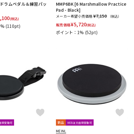
N [ドラムペダル＆練習パッ
MMP6BK [6 Marshmallow Practice
Pad - Black]
¥7,150
メーカー希望小売価格
（税込）
,100
(税込)
¥
5,720
販売価格
(税込)
1%
(110pt)
ポイント：1%
(52pt)
新品
文店頭受取可
WEB注文店頭受取可
MEINL