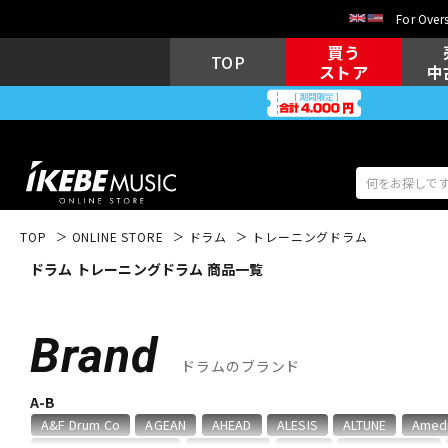
For Overs
買う
TOP
ストア
中
TOP
ONLINE STORE
ドラム
トレーニングドラム
ドラム トレーニングドラム 商品一覧
アコギ/エレ
エレキギター
アコ
Brand
ドラムのブランド
キーボード
電子ピアノ
A-B
A&F Drum Co
AGEAN
AHEAD
ALESIS
ALTUNE
Amed