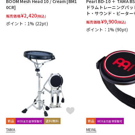
BOOM Mesh Head 10 / Cream [BM1
Pearl BD-10 ＋ TAMA 
0CR]
ドラムトレーニングパッ
ト・サウンド・ビーター
¥
2,420
販売価格
(税込)
¥
9,900
販売価格
(税込)
ポイント：1%
(22pt)
ポイント：1%
(90pt)
新品
送料無料
新品
WEB注文店頭受取可
WEB注文店頭受取可
TAMA
MEINL