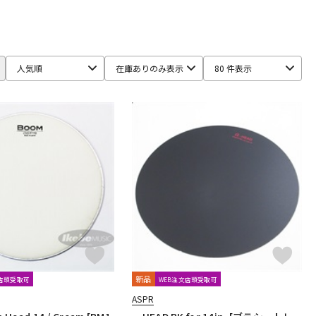
配信/ライブ
楽器アクセサ
機器
リ
ce Equipment
ddrum
Dragonfly Percussion
DRUM CLIP
人気順
在庫ありのみ表示
80 件表示
Gibraltar
GORILLA SNOT
GOSTRAY
GRETSCH
Istanbul／Mehmet
JOE MONTINERI
PPMEN
MUSIC NOMAD
MUSIC WORKS
NATAL
Negi Drums
arl
PLAYWOOD
PORK PIE
PREMiER
Pro Logix
新品
文店頭受取可
WEB注文店頭受取可
HEMA
Roland
R-TOM
SABIAN
Safe Ears
ASPR
R
SPINBAL
SPIZZICHINO
Super Light