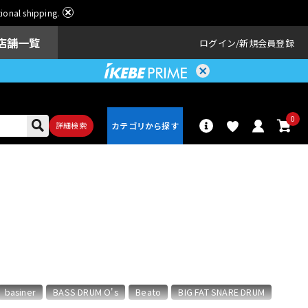
ational shipping.
店舗一覧
ログイン
新規会員登録
0
詳細検索
パーカッショ
ドラム
ン
アンプ
エフェクター
basiner
BASS DRUM O's
Beato
BIG FAT SNARE DRUM