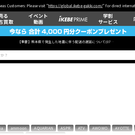
eas Customers: Please visit "
https://global.ikebe-gakki.com/
" for direct intern
売る
イベント
学割
古買取
動画
サービス
【重要】熊本県で発生した地震に伴う配送の遅延について(
07月29日
更新)
ベース
ウクレレ
管楽器
その他楽器
ia
ammoon
AQUARIAN
ASPR
ATV
AWOWO
AYOTTE