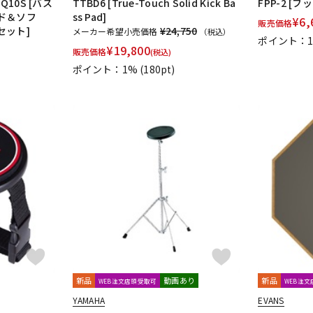
BSQ10S [バス
TTBD6 [True-Touch Solid Kick Ba
FPP-2 
ド＆ソフ
ss Pad]
¥
6,
販売価格
セット]
¥24,750
メーカー希望小売価格
（税込）
ポイント：
¥
19,800
販売価格
(税込)
ポイント：1%
(180pt)
新品
動画あり
新品
WEB注文店頭受取可
WEB注
YAMAHA
EVANS