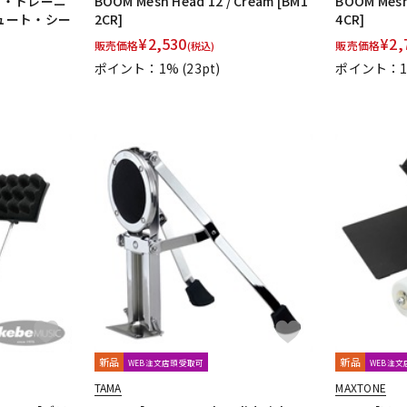
[ブラシ・トレーニ
BOOM Mesh Head 12 / Cream [BM1
BOOM Mesh 
ミュート・シー
2CR]
4CR]
¥
2,530
¥
2,
ts
T-Cymbals
TECHRA
The Hand
Tight Screw
TOSCO
販売価格
販売価格
(税込)
AMAHA
Zildjian
ポイント：1%
(23pt)
ポイント：
ide
FRANKEN CYMBAL
Dr.Case
ぼっち・ざ・ろっく！
Tande
新品
新品
WEB注文店頭受取可
WEB注
TAMA
MAXTONE