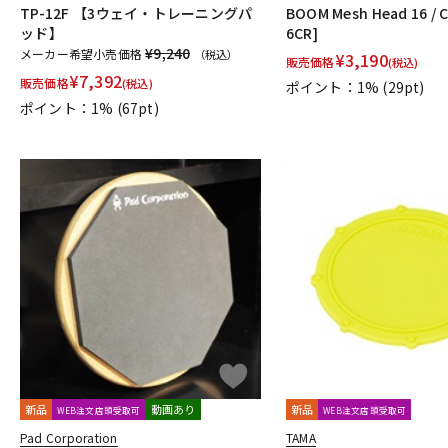
TP-12F 【3ウェイ・トレーニングパ
BOOM Mesh Head 16 / 
ッド】
6CR]
¥9,240
メーカー希望小売価格
（税込）
¥
3,190
販売価格
(税込)
¥
7,392
販売価格
(税込)
ポイント：1%
(29pt)
ポイント：1%
(67pt)
新品
動画あり
新品
WEB注文店頭受取可
WEB注文店頭受取可
Pad Corporation
TAMA