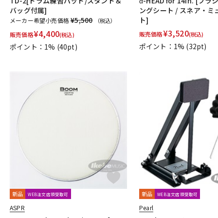
TD-2[ドラム練習パッド/スタンド＆
α-HEAD for 14in. 
バッグ付属]
ングシート / スネア・
T-Z
¥5,500
ト]
メーカー希望小売価格
（税込）
TACKLE INSTRUMENT
TAMA
TAMBURO
TARA:NOME produc
¥
3,520
¥
4,400
VK DRUMS
VOX
WAMBOOKA
wincent
WorldMax
Y
販売価格
販売価格
(税込)
(税込)
ポイント：1%
(32pt)
ポイント：1%
(40pt)
他
キョーリツ
リットーミュージック
建光ドラム工房
小出 ko
新品
新品
WEB注文店頭受取可
WEB注文店頭受取可
ASPR
Pearl