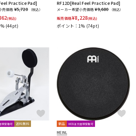
Feel Practice Pad]
RF12D[Real Feel Practice Pad]
¥5,720
¥9,680
小売価格
メーカー希望小売価格
（税込）
（税込）
862
¥
8,228
販売価格
(税込)
(税込)
1%
(44pt)
ポイント：1%
(74pt)
送料無料
新品
文店頭受取可
WEB注文店頭受取可
MEINL