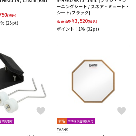
Head 14 / Cream [BM1
α-HEAD BK for 14in. [ブラシ・トレ
ーニングシート / スネア・ミュート・
シート/ブラック]
750
Trick drums
Turkish
UFIP
VATER
VIC FIRTH
(税込)
¥
3,520
販売価格
(税込)
1%
(25pt)
ポイント：1%
(32pt)
m Drums
新品
文店頭受取可
WEB注文店頭受取可
EVANS