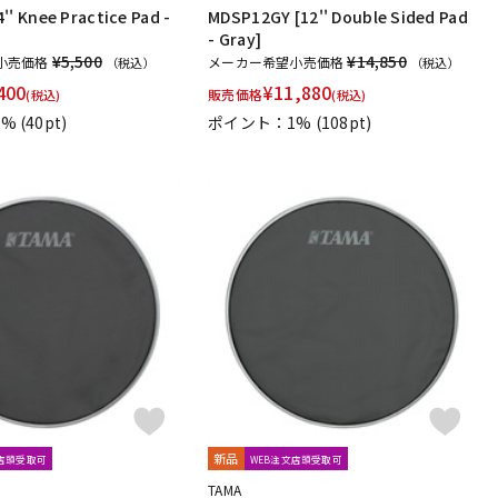
'' Knee Practice Pad -
MDSP12GY [12'' Double Sided Pad
- Gray]
¥5,500
¥14,850
小売価格
メーカー希望小売価格
（税込）
（税込）
400
¥
11,880
販売価格
(税込)
(税込)
1%
(40pt)
ポイント：1%
(108pt)
新品
文店頭受取可
WEB注文店頭受取可
TAMA