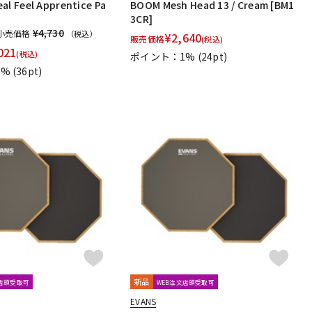
al Feel Apprentice Pa
BOOM Mesh Head 13 / Cream [BM1
3CR]
¥4,730
小売価格
（税込）
¥
2,640
販売価格
(税込)
021
(税込)
ポイント：1%
(24pt)
1%
(36pt)
新品
文店頭受取可
WEB注文店頭受取可
EVANS