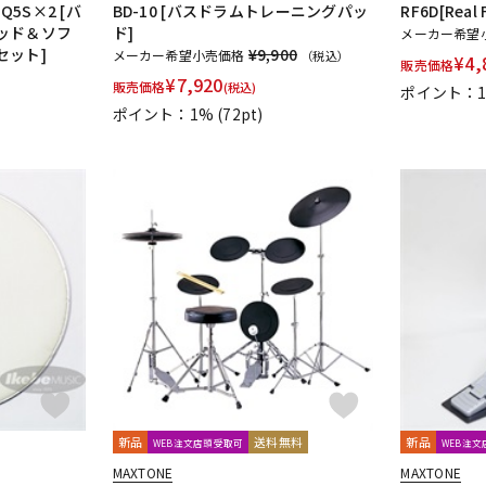
BSQ5S×2 [バ
BD-10 [バスドラムトレーニングパッ
RF6D[Real 
ッド＆ソフ
ド]
メーカー希望
セット]
¥9,900
メーカー希望小売価格
（税込）
¥
4,
販売価格
¥
7,920
販売価格
(税込)
ポイント：
ポイント：1%
(72pt)
新品
送料無料
新品
WEB注文店頭受取可
WEB注
MAXTONE
MAXTONE