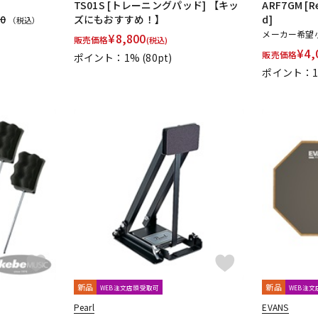
TS01S [トレーニングパッド] 【キッ
ARF7GM [Re
00
ズにもおすすめ！】
d]
（税込）
メーカー希望
¥
8,800
販売価格
(税込)
¥
4,
販売価格
ポイント：1%
(80pt)
ポイント：
新品
新品
WEB注文店頭受取可
WEB注
Pearl
EVANS