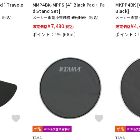
d ''Travele
MMP4BK-MPPS [4'' Black Pad + Pa
MKPP4BK [4
d Stand Set]
Black]
¥9,350
メーカー希望小売価格
メーカー希望
（税込）
（税込）
¥
7,480
¥
4,
販売価格
販売価格
(税込)
ポイント：1%
(68pt)
ポイント：
新品
新品
WEB注文店頭受取可
WEB注
TAMA
TAMA