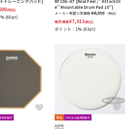
[フットトレーニングパッド]
RF10G-AT [Real Feel / ''Attacktil
e'' Mountable Drum Pad 10'']
600
(税込)
¥8,250
メーカー希望小売価格
（税込）
1%
(60pt)
¥
7,013
販売価格
(税込)
ポイント：1%
(63pt)
新品
文店頭受取可
WEB注文店頭受取可
ASPR