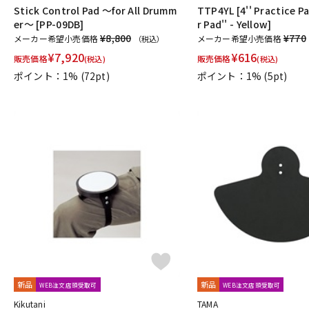
Stick Control Pad ～for All Drumm
TTP4YL [4'' Practice Pa
er～ [PP-09DB]
r Pad'' - Yellow]
¥8,800
¥770
メーカー希望小売価格
メーカー希望小売価格
（税込）
¥
7,920
¥
616
販売価格
販売価格
(税込)
(税込)
ポイント：1%
(72pt)
ポイント：1%
(5pt)
新品
新品
WEB注文店頭受取可
WEB注文店頭受取可
Kikutani
TAMA