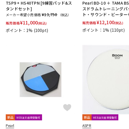
TSP9 + HS40TPN [9練習パッド&ス
Pearl BD-10 ＋ TAMA 
タンドセット]
スドラムトレーニングパ
¥13,750
ト・サウンド・ビーター
メーカー希望小売価格
（税込）
¥
12,100
¥
11,000
販売価格
販売価格
(税込)
(税込)
ポイント：1%
(110pt)
ポイント：1%
(100pt)
新品
新品
WEB注文店頭受取可
WEB注文店頭受取可
Pearl
ASPR