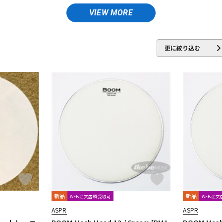
Brush Fire
BURR FINE COFFEE
DTM オンラ
レコーディン
VIEW MORE
イン納品
グ機器
BAG
CYMPAD
Daiking Corporation
DANMAR
DDEQ Drum Devi
DRUMMERS TOP TEAM
Dunnett
dw
更に絞り込む
ジ
Evetts Drum Company
fibes
Flix
Funch Cymbals
GATOR
 Drums
INDe
Innovative Percussion
Istanbul
Istanbul／Agop
KEPLINGER DRUMS
Kick Block
Kikutani
kitano
KORG
KU
MATT BETTIS
MAXTONE
MEDELI
MEINL
MONO
M's
one Labs
PACKEN
Pad Corporation
PAiSTe
pdp by DW
Pe
ussion
新品
新品
WEB注文店頭受取可
WEB注
im
RimRiser
Ring-O
Robokey
ROC-N-SOC
Rogers
RO
ASPR
ASPR
ion
SJC Custom Drums
SKB
SlapKlatz
Slingerland
SONO