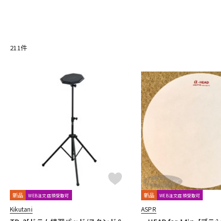
BONNEY DRUM JAPAN
Bosphorus
Brady
BRITISH DRUM
DJ機器
DTM
C-D
CANOPUS
COO design
Craig Lauritsen
Craviotto
CYM
Drum Dial
Drum Gym
Drummers Base
Drummer's Grip
211
件
E-G
中古
ヴィンテー
ECO MUSIC
Ellis Cymbal
ELLIS ISLAND
emjmod
EVANS
GrooveTech Tools
Grover Pro Percussion
GRUV-X
H-K
HARD CASE
HUDSON MUSIC
Ikebe Original
Inami Custom
JOHNNY RABB DRUMSTICKS
K.M.K
KC
Kentville Drums
L-N
LERNI
LOS CABOS
LP
Ludwig
MAPEX
Masterwork
No Brand
NOBLE&COOLEY
Nord（CLAVIA）
O-P
OCDP
OFFWORLD Percussion
ONETONE
oruga
Overt
Pro-mark
PROMUCO
Protection Racket
puresound perc
新品
新品
R-S
WEB注文店頭受取可
WEB注文店頭受取可
Regal Tip
REMO
Reunion Blues
Revolution Drum
ridd
Kikutani
ASPR
SAKAE DRUMS
SAKAE OSAKA HERITAGE
Schlagwerk Percuss