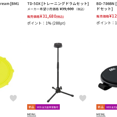
Cream [BM1
TD-5DX [トレーニングドラムセット]
BD-786B
¥39,600
ドセット]
メーカー希望小売価格
（税込）
¥
12
¥
31,680
販売価格
販売価格
(税込)
ポイント：
ポイント：1%
(288pt)
新品
新品
WEB注文店頭受取可
WEB注
MEINL
MEINL