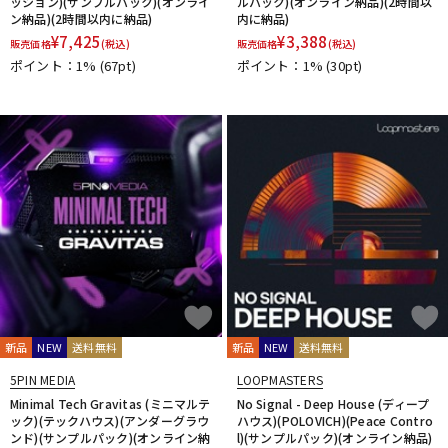
ッション)(サンプルパック)(オンライ
ルパック)(オンライン納品)(2時間以
ン納品)(2時間以内に納品)
内に納品)
¥
7,425
¥
3,388
販売価格
(税込)
販売価格
(税込)
ポイント：1%
(67pt)
ポイント：1%
(30pt)
新品
NEW
送料無料
新品
NEW
送料無料
5PIN MEDIA
LOOPMASTERS
Minimal Tech Gravitas (ミニマルテ
No Signal - Deep House (ディープ
ック)(テックハウス)(アンダーグラウ
ハウス)(POLOVICH)(Peace Contro
ンド)(サンプルパック)(オンライン納
l)(サンプルパック)(オンライン納品)