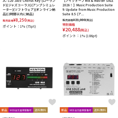
JC-120 Jazz Chorus Key (ローラン
【アイゾトープ Mix & Master SALE
ド)(ジャズコーラス)(アンプシミュレ
2026！】Music Production Suite
ーター)(ソフトウェア)(オンライン納
9: Update from Music Production
品)(2時間以内に納品)
Suite 8.5 (ア...
¥
8,250
¥
21,000
販売価格
(税込)
販売価格
(税込)
特別価格
ポイント：1%
(75pt)
¥
20,488
(税込)
ポイント：1%
(186pt)
新品
送料無料
新品
送料無料
WEB注文店頭受取可
WEB注文店頭受取可