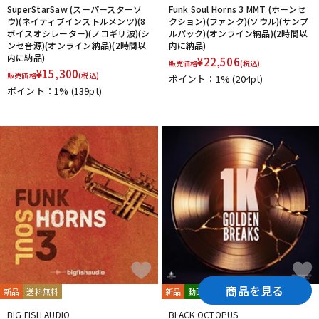
SuperStarSaw (スーパースターソ
Funk Soul Horns 3 MMT (ホーンセ
ウ)(ネイティブインストルメンツ)(8
クション)(ファンク)(ソウル)(サンプ
ボイスオシレーター)(ノコギリ波)(シ
ルパック)(オンライン納品)(2時間以
ンセ音源)(オンライン納品)(2時間以
内に納品)
内に納品)
¥
22,506
販売価格
(税込)
¥
15,300
販売価格
(税込)
ポイント：1%
(204pt)
ポイント：1%
(139pt)
商品を見る
新品
送料無料
新品
動画あり
送料無料
BIG FISH AUDIO
BLACK OCTOPUS