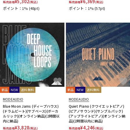
¥
5,302
¥
6,369
販売価格
(税込)
販売価格
(税込)
ポイント：1%
(48pt)
ポイント：1%
(57pt)
新品
NEW
送料無料
新品
NEW
送料無料
MODEAUDIO
MODEAUDIO
Blue Moon Jams (ディープハウス)
Quiet Piano (クワイエットピアノ)
(ドラムビート)(サブベース)(ボーカ
(ピアノサウンド)(サンプルパック)
ルリック)(オンライン納品)(2時間以
(アップライトピアノ)(オンライン納
内に納品)
品)(2時間以内に納品)
¥
3,828
¥
4,246
販売価格
(税込)
販売価格
(税込)