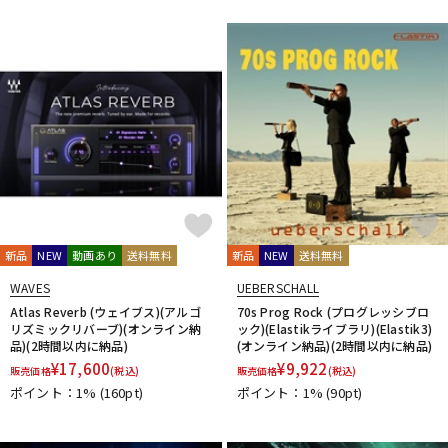
新品
NEW
動画あり
送料無料
新品
NEW
送料無料
WAVES
UEBERSCHALL
Atlas Reverb (ウェイブス)(アルゴ
70s Prog Rock (プログレッシブロ
リズミックリバーブ)(オンライン納
ック)(Elastikライブラリ)(Elastik3)
品)(2時間以内に納品)
(オンライン納品)(2時間以内に納品)
¥
17,600
¥
9,922
販売価格
(税込)
販売価格
(税込)
ポイント：1%
(160pt)
ポイント：1%
(90pt)