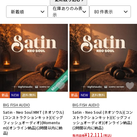
MACKIE
M-AUDIO
McDSP
MIDIPLUS
MONSTER CABLE
在庫ありのみ表
moog
MOTU
MUTEC
Native Instruments
新着順
80 件表示
示
Nektar Technology
NEUMANN
NOVATION
Nugen Audio
O-R
OVERLOUD
Oyaide
Pearl
PG Music
Pitch Innovations
Plugin Alliance
POLYVERSE
Positive Grid
PreSonus
PrismSound
PROJECT SAM
Prominy
Radial
Rational Acoustics
Rob Papen
RODE
Roland
ROLI
RUPERT NEVE DESIGNS
S-T
SANWA SUPPLY
SENNHEISER
serato
SHURE
SLATE AUDIO
SlateDigital
Softube
Sonarworks
Sonic Studio
Sonnox
SoundToys
SPECTRASONICS
新品
NEW
送料無料
新品
NEW
送料無料
SSL(Solid State Logic)
Steinberg
Steven Slate Audio
BIG FISH AUDIO
BIG FISH AUDIO
stokyo
STREZOV SAMPLING
Studiologic
SynchroArts
Satin - Neo Soul MMT (ネオソウル)
Satin - Neo Soul (ネオソウル)(コン
SYNTHOGY
TAC SYSTEM
TASCAM
tc electronic
(コンストラクションキット)(ビッグ
ストラクションキット)(ビッグフィ
TC helicon
Teenage Engineering
Thrustmaster
フィッシュオーディオ)(Momentu
ッシュオーディオ)(オンライン納品)
TOONTRACK
Tracktion
TRUE DYNA
m)(オンライン納品)(2時間以内に納
(2時間以内に納品)
品)
¥
12,111
U-Z
販売価格
(税込)