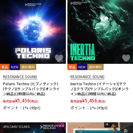
新品
NEW
送料無料
新品
NEW
送料無料
RESONANCE SOUND
RESONANCE SOUND
Polaris Techno (ヒプノティック)
Inertia Techno (イナーシャ)(テク
(テクノ)(サンプルパック)(オンライ
ノ)(クラブ)(サンプルパック)(オンラ
ン納品)(2時間以内に納品)
イン納品)(2時間以内に納品)
¥
5,456
¥
5,456
販売価格
(税込)
販売価格
(税込)
ポイント：1%
(49pt)
ポイント：1%
(49pt)