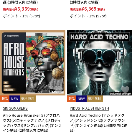
品)(2時間以内に納品)
(2時間以内に納品)
¥
6,369
¥
6,369
販売価格
(税込)
販売価格
(税込)
ポイント：1%
(57pt)
ポイント：1%
(57pt)
新品
NEW
送料無料
新品
NEW
送料無料
SINGOMAKERS
INDUSTRIAL STRENGTH
Afro House Hitmaker 5 (アフロハ
Hard Acid Techno (アシッドテク
ウス)(メロディックテクノ)(メロディ
ノ)(アシッドシンセ)(テクノサウン
ックハウス)(サンプルパック)(オンラ
ド)(オンライン納品)(2時間以内に納
イン納品)(2時間以内に納品)
品)