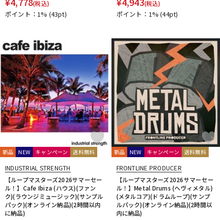
¥
4,778
¥
4,943
(税込)
(税込)
ポイント：1%
(43pt)
ポイント：1%
(44pt)
新品
NEW
キャンペーン
送料無料
新品
NEW
キャンペーン
送料無料
INDUSTRIAL STRENGTH
FRONTLINE PRODUCER
【ループマスターズ2026サマーセー
【ループマスターズ2026サマーセー
ル！】Cafe Ibiza (ハウス)(ファン
ル！】Metal Drums (ヘヴィメタル)
ク)(ラウンジミュージック)(サンプル
(メタルコア)(ドラムループ)(サンプ
パック)(オンライン納品)(2時間以内
ルパック)(オンライン納品)(2時間以
に納品)
内に納品)