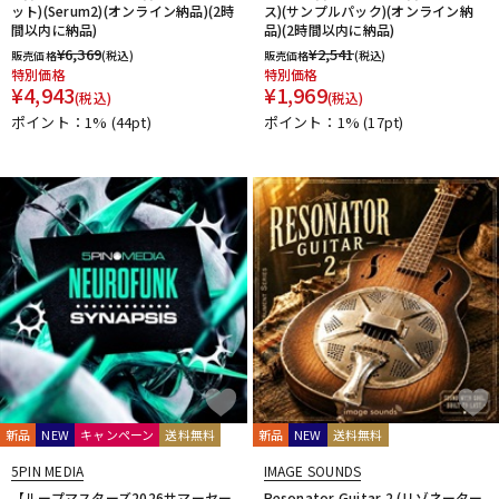
ット)(Serum2)(オンライン納品)(2時
ス)(サンプルパック)(オンライン納
間以内に納品)
品)(2時間以内に納品)
¥
6,369
¥
2,541
販売価格
(税込)
販売価格
(税込)
特別価格
特別価格
¥
4,943
¥
1,969
(税込)
(税込)
ポイント：1%
(44pt)
ポイント：1%
(17pt)
新品
NEW
キャンペーン
送料無料
新品
NEW
送料無料
5PIN MEDIA
IMAGE SOUNDS
【ループマスターズ2026サマーセー
Resonator Guitar 2 (リゾネーター