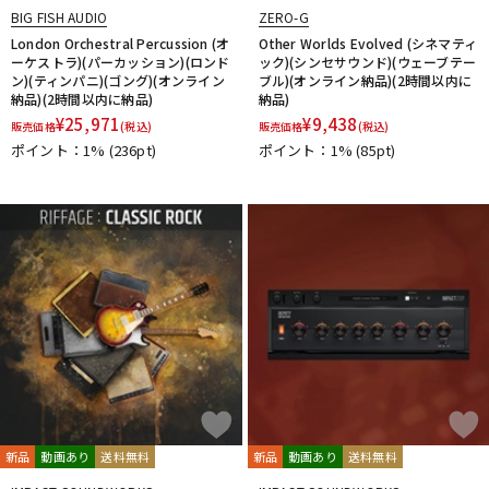
BIG FISH AUDIO
ZERO-G
London Orchestral Percussion (オ
Other Worlds Evolved (シネマティ
ーケストラ)(パーカッション)(ロンド
ック)(シンセサウンド)(ウェーブテー
ン)(ティンパニ)(ゴング)(オンライン
ブル)(オンライン納品)(2時間以内に
納品)(2時間以内に納品)
納品)
¥
25,971
¥
9,438
販売価格
(税込)
販売価格
(税込)
ポイント：1%
(236pt)
ポイント：1%
(85pt)
新品
動画あり
送料無料
新品
動画あり
送料無料