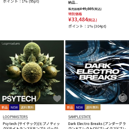
ポイント：1%
(95pt)
納品...
¥
49,885
販売価格
(税込)
特別価格
¥
33,484
(税込)
ポイント：1%
(304pt)
新品
NEW
送料無料
新品
NEW
送料無料
LOOPMASTERS
SAMPLESTATE
Psytech (サイテック)(ヒプノティッ
Dark Electro Breaks (アンダーグラ
ク)(サイトランス)(サンプルパック)
ウンドエレクトロ)(ブレイクス)(ブレ