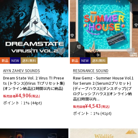
新品
NEW
送料無料
新品
NEW
送料無料
AIYN ZAHEV SOUNDS
RESONANCE SOUND
Dream State Vol. 2 Virus TI Prese
Raw Gemz - Summer House Vol.1
ts (トランス)(Virus TIプリセット集)
for Serum 2 (Serum2プリセット)
(オンライン納品)(2時間以内に納品)
(ディープハウス)(ダンスポップ)(プ
ログレッシブハウス)(オンライン納
¥
4,906
販売価格
(税込)
品)(2時間以内...
ポイント：1%
(44pt)
¥
4,543
販売価格
(税込)
ポイント：1%
(41pt)