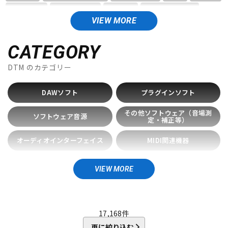
DTM オンライン納品
レコーディング機器
AMS Neve
Analog Cases
Antares
Antelope Audio
APOGEE
Artiphon
ARTRIG
Arturia
ATL.INC
audient
VIEW MORE
Audioease
audio-technica
AVID
BestService
BFD
配信/ライブ機器
楽器アクセサリ
BITWIG
Blackstar
BOSS
celemony
Cevio
CATEGORY
CINESAMPLES
CME PRO
CRIMSON TECHNOLOGY
DTM
のカテゴリー
CRYPTON
中古
ヴィンテージ
D-I
DAWソフト
プラグインソフト
DAHUA
DECKSAVER
DiGiGrid
DOTEC AUDIO
EAST WEST
ENHANCIA
ESI
Eventide
Expressive E
その他ソフトウェア（音場測
ソフトウェア音源
FabFilter
FLUX::
Focusrite
Future Audio Workshop
定・補正等）
GARRITAN
GATOR Frameworks
GRACE design
オーディオインターフェイス
MIDI関連機器
HEAVYOCITY
HEiL SOUND
HERCULES
ICON
iConnectivity
IK Multimedia
Ikebe Original
スマホ・タブレット関連デバ
DTMデスク・パソコン周辺機
IMAGE LINE SOFTWARE
イス
Inspired Acoustics
INTERNET
器
VIEW MORE
iZotope
K-N
KAWAI
KAWAII FUTURESAMPLES
KENTON
Kikutani
17,168
件
Klevgrand
KORG
Krotos
LEWITT
Lexicon
Lynx
更に絞り込む