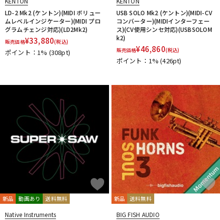
KENTON
KENTON
LD-2 Mk2 (ケントン)(MIDI ボリュー
USB SOLO Mk2 (ケントン)(MIDI-CV
ムレベルインジケーター)(MIDI プロ
コンバーター)(MIDIインターフェー
グラムチェンジ対応)(LD2Mk2)
ス)(CV使用シンセ対応)(USBSOLOM
k2)
¥
33,880
販売価格
(税込)
¥
46,860
販売価格
(税込)
ポイント：1%
(308pt)
ポイント：1%
(426pt)
新品
動画あり
送料無料
新品
送料無料
Native Instruments
BIG FISH AUDIO