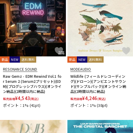
新品
NEW
送料無料
新品
NEW
送料無料
RESONANCE SOUND
MODEAUDIO
Raw Gemz - EDM Rewind Vol.1 fo
Wildlife (フィールドレコーディン
r Serum 2 (Serum2プリセット)(ED
グ)(ドローン)(アンビエントサウン
M)(プログレッシブハウス)(オンライ
ド)(サンプルパック)(オンライン納
ン納品)(2時間以内に納品)
品)(2時間以内に納品)
¥
4,543
¥
4,246
販売価格
(税込)
販売価格
(税込)
ポイント：1%
(41pt)
ポイント：1%
(38pt)