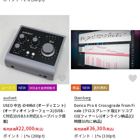
ユーズド
NEW
新品
NEW
送料無料
WEB注文店頭受取可
audient
Steinberg
USED 中古 iD4MkII (オーディエント)
Dorico Pro 6 Crossgrade from Fi
(オーディオインターフェース)(USB-
nale (クロスグレード版)(ドリコプ
C対応)(USB3.0対応)(ループバック搭
ロ)(フィナーレ)(オンライン納品)(2
載)
時間以内に納品)
¥
22,000
¥
36,300
販売価格
(税込)
販売価格
(税込)
ポイント：1%
(200pt)
ポイント：1%
(330pt)