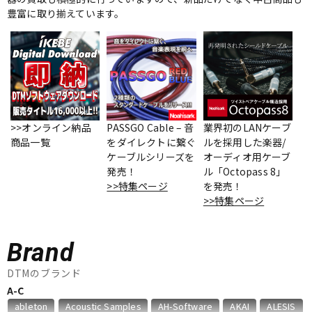
豊富に取り揃えています。
ベース
ウクレレ
ドラム
パーカッション
キーボード
電子ピアノ
>>オンライン納品
PASSGO Cable – 音
業界初のLANケーブ
商品一覧
をダイレクトに繋ぐ
ルを採用した楽器/
ケーブルシリーズを
オーディオ用ケーブ
発売！
ル「Octopass 8」
管楽器
その他楽器
>>特集ページ
を発売！
>>特集ページ
アンプ
エフェクター
Brand
DJ機器
DTM
DTMのブランド
A-C
ableton
Acoustic Samples
AH-Software
AKAI
ALESIS