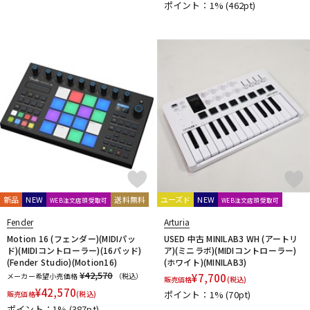
ポイント：1%
(462pt)
新品
NEW
送料無料
ユーズド
NEW
WEB注文店頭受取可
WEB注文店頭受取可
Fender
Arturia
Motion 16 (フェンダー)(MIDIパッ
USED 中古 MINILAB3 WH (アートリ
ド)(MIDIコントローラー)(16パッド)
ア)(ミニラボ)(MIDIコントローラー)
(Fender Studio)(Motion16)
(ホワイト)(MINILAB3)
¥42,570
メーカー希望小売価格
（税込）
¥
7,700
販売価格
(税込)
¥
42,570
ポイント：1%
(70pt)
販売価格
(税込)
ポイント：1%
(387pt)