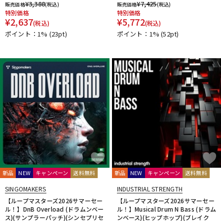
¥
3,388
¥
7,425
販売価格
(税込)
販売価格
(税込)
特別価格
特別価格
¥
2,637
¥
5,772
(税込)
(税込)
ポイント：1%
(23pt)
ポイント：1%
(52pt)
新品
NEW
キャンペーン
送料無料
新品
NEW
キャンペーン
送料無料
SINGOMAKERS
INDUSTRIAL STRENGTH
【ループマスターズ2026サマーセー
【ループマスターズ2026サマーセー
ル！】DnB Overload (ドラムンベー
ル！】Musical Drum N Bass (ドラム
ス)(サンプラーパッチ)(シンセプリセ
ンベース)(ヒップホップ)(ブレイク