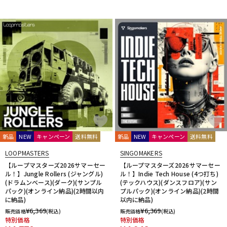
新品
NEW
キャンペーン
送料無料
新品
NEW
キャンペーン
送料無料
LOOPMASTERS
SINGOMAKERS
【ループマスターズ2026サマーセー
【ループマスターズ2026サマーセー
ル！】Jungle Rollers (ジャングル)
ル！】Indie Tech House (4つ打ち)
(ドラムンベース)(ダーク)(サンプル
(テックハウス)(ダンスフロア)(サン
パック)(オンライン納品)(2時間以内
プルパック)(オンライン納品)(2時間
に納品)
以内に納品)
¥
6,369
¥
6,369
販売価格
(税込)
販売価格
(税込)
特別価格
特別価格