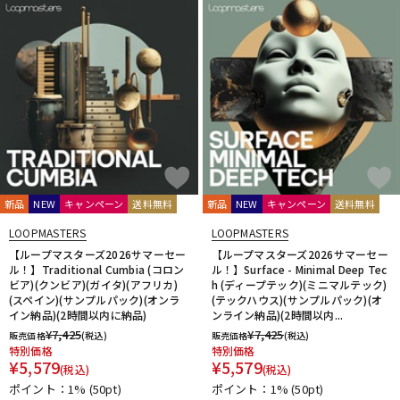
新品
NEW
キャンペーン
送料無料
新品
NEW
キャンペーン
送料無料
LOOPMASTERS
LOOPMASTERS
【ループマスターズ2026サマーセー
【ループマスターズ2026サマーセー
ル！】Traditional Cumbia (コロン
ル！】Surface - Minimal Deep Tec
ビア)(クンビア)(ガイタ)(アフリカ)
h (ディープテック)(ミニマルテック)
(スペイン)(サンプルパック)(オンラ
(テックハウス)(サンプルパック)(オ
イン納品)(2時間以内に納品)
ンライン納品)(2時間以内...
¥
7,425
¥
7,425
販売価格
(税込)
販売価格
(税込)
特別価格
特別価格
¥
5,579
¥
5,579
(税込)
(税込)
ポイント：1%
(50pt)
ポイント：1%
(50pt)