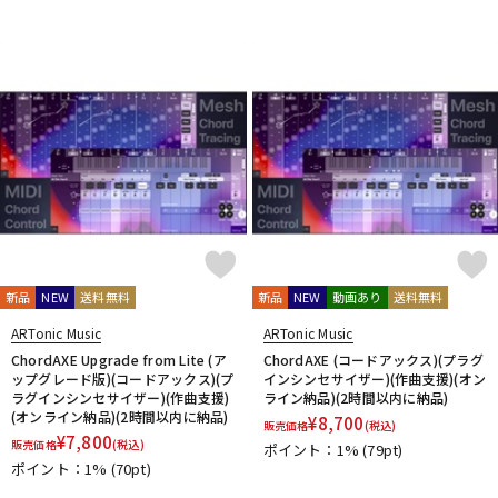
新品
NEW
送料無料
新品
NEW
動画あり
送料無料
ARTonic Music
ARTonic Music
ChordAXE Upgrade from Lite (ア
ChordAXE (コードアックス)(プラグ
ップグレード版)(コードアックス)(プ
インシンセサイザー)(作曲支援)(オン
ラグインシンセサイザー)(作曲支援)
ライン納品)(2時間以内に納品)
(オンライン納品)(2時間以内に納品)
¥
8,700
販売価格
(税込)
¥
7,800
販売価格
(税込)
ポイント：1%
(79pt)
ポイント：1%
(70pt)