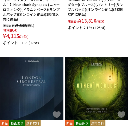
ル！】Neurofunk Synapsis (ニュー
ギター)(ブルース)(カントリー)(サン
ロファンク)(ドラムンベース)(サンプ
プルパック)(オンライン納品)(2時間
ルパック)(オンライン納品)(2時間以
以内に納品)
内に納品)
¥
13,816
販売価格
(税込)
¥
5,302
販売価格
(税込)
ポイント：1%
(125pt)
特別価格
¥
4,115
(税込)
ポイント：1%
(37pt)
新品
動画あり
送料無料
新品
動画あり
送料無料