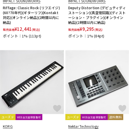
IMPACT SOUNDWORKS
IMPACT SOUNDWORKS
Riffage: Classic Rock (リフエイジ)
Deputy Distortion (デピュティディ
(60?70年代)(ギターリフ)(Kontakt
ストーション)(真空管回路)(ディスト
対応)(オンライン納品)(2時間以内に
ーション・プラグイン)(オンライン
納品)
納品)(2時間以内に納品)
¥
12,441
¥
9,295
販売価格
(税込)
販売価格
(税込)
ポイント：1%
(113pt)
ポイント：1%
(84pt)
ユーズド
ユーズド
送料無料
WEB注文店頭受取可
WEB注文店頭受取可
KORG
Nektar Technology