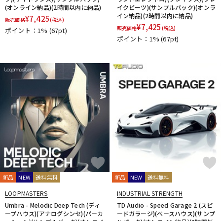
(オンライン納品)(2時間以内に納品)
イクビーツ)(サンプルパック)(オンラ
イン納品)(2時間以内に納品)
¥
7,425
販売価格
(税込)
¥
7,425
販売価格
(税込)
ポイント：1%
(67pt)
ポイント：1%
(67pt)
新品
NEW
送料無料
新品
NEW
送料無料
LOOPMASTERS
INDUSTRIAL STRENGTH
Umbra - Melodic Deep Tech (ディ
TD Audio - Speed Garage 2 (スピ
ープハウス)(アナログシンセ)(パーカ
ードガラージ)(ベースハウス)(サンプ