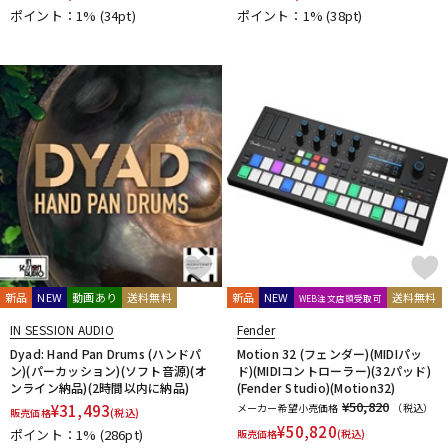
ポイント：1%
(34pt)
ポイント：1%
(38pt)
新品
NEW
動画あり
送料無料
新品
NEW
送料無料
WEB注文店頭受取可
IN SESSION AUDIO
Fender
Dyad: Hand Pan Drums (ハンドパ
Motion 32 (フェンダー)(MIDIパッ
ン)(パーカッション)(ソフト音源)(オ
ド)(MIDIコントローラー)(32パッド)
ンライン納品)(2時間以内に納品)
(Fender Studio)(Motion32)
¥50,820
¥
31,493
メーカー希望小売価格
（税込）
販売価格
(税込)
¥
50,820
ポイント：1%
(286pt)
販売価格
(税込)