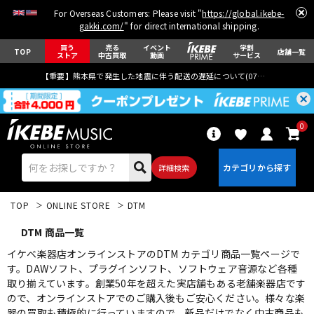
For Overseas Customers: Please visit "
https://global.ikebe-
gakki.com/
" for direct international shipping.
買う
売る
イベント
学割
TOP
店舗一覧
ストア
中古買取
動画
サービス
【重要】熊本県で発生した地震に伴う配送の遅延について(
07月29日
更新)
0
詳細検索
TOP
ONLINE STORE
DTM
DTM 商品一覧
イケベ楽器店オンラインストアのDTM カテゴリ商品一覧ページで
す。DAWソフト、プラグインソフト、ソフトウェア音源など各種
取り揃えています。創業50年を超えた実店舗もある老舗楽器店です
エレキギター
アコギ/エレアコ
ので、オンラインストアでのご購入後もご安心ください。様々な楽
器の買取も積極的に行っていますので、新品だけでなく中古商品も