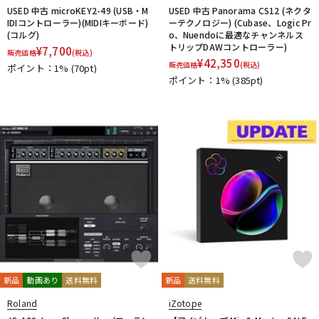
USED 中古 microKEY2-49 (USB・M
USED 中古 Panorama CS12 (ネクタ
IDIコントローラー)(MIDIキーボード)
ーテクノロジー) (Cubase、Logic Pr
(コルグ)
o、Nuendoに最適なチャンネルス
トリップDAWコントローラー)
¥
7,700
販売価格
(税込)
¥
42,350
販売価格
(税込)
ポイント：1%
(70pt)
ポイント：1%
(385pt)
新品
動画あり
送料無料
新品
送料無料
Roland
iZotope