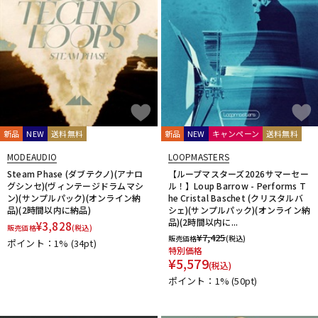
新品
NEW
送料無料
新品
NEW
キャンペーン
送料無料
MODEAUDIO
LOOPMASTERS
Steam Phase (ダブテクノ)(アナロ
【ループマスターズ2026サマーセー
グシンセ)(ヴィンテージドラムマシ
ル！】Loup Barrow - Performs T
ン)(サンプルパック)(オンライン納
he Cristal Baschet (クリスタルバ
品)(2時間以内に納品)
シェ)(サンプルパック)(オンライン納
品)(2時間以内に...
¥
3,828
販売価格
(税込)
¥
7,425
販売価格
(税込)
ポイント：1%
(34pt)
特別価格
¥
5,579
(税込)
ポイント：1%
(50pt)