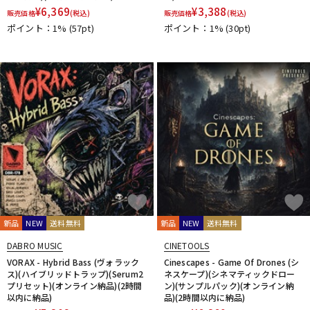
¥
6,369
¥
3,388
販売価格
(税込)
販売価格
(税込)
ポイント：1%
(57pt)
ポイント：1%
(30pt)
新品
NEW
送料無料
新品
NEW
送料無料
DABRO MUSIC
CINETOOLS
VORAX - Hybrid Bass (ヴォラック
Cinescapes - Game Of Drones (シ
ス)(ハイブリッドトラップ)(Serum2
ネスケープ)(シネマティックドロー
プリセット)(オンライン納品)(2時間
ン)(サンプルパック)(オンライン納
以内に納品)
品)(2時間以内に納品)