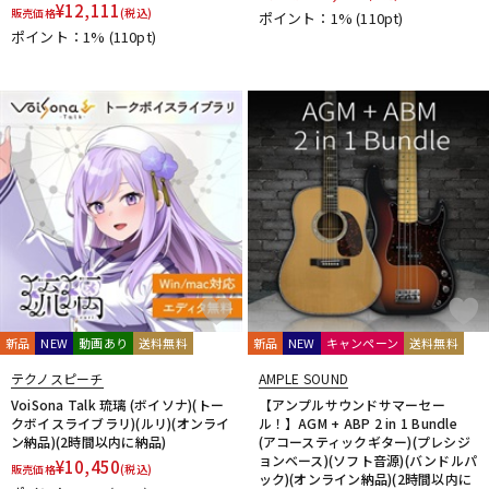
¥
12,111
販売価格
(税込)
ポイント：1%
(110pt)
UDG
u-he（ユーヒー）
UJAM
Universal Audio
ポイント：1%
(110pt)
unknown
UVI
Vengeance Sound
VI Labs
VIENNA
Vital Arts
Waldorf
Wave Machine Labs
WaveDNA
WAVES
Whirlwind
XFER RECORDS
xlnaudio
XSONIC
YAMAHA
ZAOR
ZOOM
他
1st PLACE
360 Reality Audio
RELAB Development
FREQPORT
Glorious
Mntra
Minimal Audio
cmf by NOTHING
新品
NEW
動画あり
送料無料
新品
NEW
キャンペーン
送料無料
テクノスピーチ
AMPLE SOUND
VoiSona Talk 琉璃 (ボイソナ)(トー
【アンプルサウンドサマーセー
クボイスライブラリ)(ルリ)(オンライ
ル！】AGM + ABP 2 in 1 Bundle
ン納品)(2時間以内に納品)
(アコースティックギター)(プレシジ
ョンベース)(ソフト音源)(バンドルパ
¥
10,450
販売価格
(税込)
ック)(オンライン納品)(2時間以内に