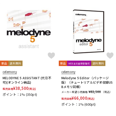
他
1st PLACE
360 Reality Audio
RELAB Development
FREQPORT
Glorious
Mntra
Minimal Audio
cmf by NOTHING
新品
送料無料
新品
送料無料
WEB注文店頭受取可
celemony
celemony
MELODYNE 5 ASSISTANT (代引不
Melodyne 5 Editor（パッケージ
可)(オンライン納品)
版）（チュートリアルビデオ収録US
Bメモリ同梱）
¥
38,500
販売価格
(税込)
¥82,500
メーカー希望小売価格
（税込）
ポイント：1%
(350pt)
¥
66,000
販売価格
(税込)
ポイント：1%
(600pt)