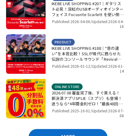
IKEBE LIVE SHOPPING #207｜ギタリス
ト必見！深紅のUSBオーディオインター
フェイス Focusrite Scarlett を使い倒
せ！【presented by パワーレック】
Published:2026-04-06/
Updated:2026-04-
16
PRODUCT
IKEBE LIVE SHOPPING #188｜“音の違
い”を本音比較！SSLが現代に甦らせた
伝説のコンソールサウンド「Revival
4000」＆「Super 9000」【presented
Published:2026-01-12/
Updated:2026-01-
by パワーレック】
14
ONLINE STORE
2026.07.08 審査完了後、すぐ買える！
新決済アプリSPLIE（スプリ）も登場！
迷うなら“4年間金利ゼロ！”最長48回 無
金利キャンペーン
Published:2025-10-01/
Updated:2026-07-
08