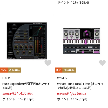
ポイント：1%
(368pt)
PrismSound
PROJECT SAM
Prominy
Radial
Rational Acoustics
Rob Papen
RODE
Roland
ROLI
RUPERT NEVE DESIGNS
S-T
SANWA SUPPLY
SENNHEISER
serato
SHURE
SLATE AUDIO
SlateDigital
Softube
Sonarworks
Sonic Studio
Sonnox
SoundToys
SPECTRASONICS
SSL(Solid State Logic)
Steinberg
Steven Slate Audio
stokyo
STREZOV SAMPLING
Studiologic
SynchroArts
SYNTHOGY
TAC SYSTEM
TASCAM
tc electronic
TC helicon
Teenage Engineering
Thrustmaster
TOONTRACK
Tracktion
TRUE DYNA
新品
送料無料
新品
送料無料
U-Z
FLUX::
WAVES
UDG
u-he（ユーヒー）
UJAM
Universal Audio
Pure Expander(代引不可)(オンライ
Waves Tune Real-Time (オンライ
unknown
UVI
Vengeance Sound
VI Labs
VIENNA
ン納品)
ン納品)(2時間以内に納品)
Vital Arts
Waldorf
Wave Machine Labs
WaveDNA
¥
14,410
¥
7,656
販売価格
(税込)
販売価格
(税込)
WAVES
Whirlwind
XFER RECORDS
xlnaudio
XSONIC
ポイント：1%
(131pt)
ポイント：1%
(69pt)
YAMAHA
ZAOR
ZOOM