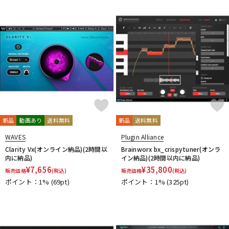
新品
動画あり
送料無料
新品
送料無料
WAVES
Plugin Alliance
Clarity Vx(オンライン納品)(2時間以
Brainworx bx_crispytuner(オンラ
内に納品)
イン納品)(2時間以内に納品)
¥
7,656
¥
35,800
販売価格
(税込)
販売価格
(税込)
ポイント：1%
(69pt)
ポイント：1%
(325pt)