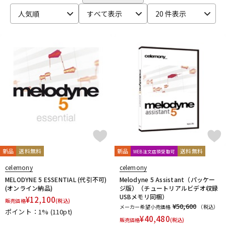
CRYPTON
DTM オンライン納品
レコーディング機器
人気順
すべて表示
20 件表示
D-I
DAHUA
DECKSAVER
DiGiGrid
DOTEC AUDIO
EAST WEST
ENHANCIA
ESI
Eventide
Expressive E
配信/ライブ機器
楽器アクセサリ
FabFilter
FLUX::
Focusrite
Future Audio Workshop
GARRITAN
GATOR Frameworks
GRACE design
HEAVYOCITY
HEiL SOUND
HERCULES
ICON
中古
ヴィンテージ
iConnectivity
IK Multimedia
Ikebe Original
IMAGE LINE SOFTWARE
Inspired Acoustics
INTERNET
iZotope
K-N
KAWAI
KAWAII FUTURESAMPLES
KENTON
Kikutani
Klevgrand
KORG
Krotos
LEWITT
Lexicon
Lynx
新品
送料無料
新品
送料無料
WEB注文店頭受取可
MACKIE
M-AUDIO
McDSP
MIDIPLUS
MONSTER CABLE
celemony
celemony
moog
MOTU
MUTEC
Native Instruments
MELODYNE 5 ESSENTIAL (代引不可)
Melodyne 5 Assistant（パッケー
Nektar Technology
NEUMANN
NOVATION
Nugen Audio
(オンライン納品)
ジ版）（チュートリアルビデオ収録
USBメモリ同梱）
¥
12,100
O-R
販売価格
(税込)
¥50,600
メーカー希望小売価格
（税込）
OVERLOUD
Oyaide
Pearl
PG Music
Pitch Innovations
ポイント：1%
(110pt)
¥
40,480
販売価格
(税込)
Plugin Alliance
POLYVERSE
Positive Grid
PreSonus