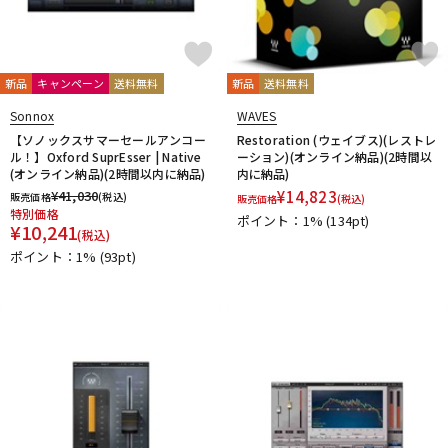
新品
キャンペーン
送料無料
新品
送料無料
Sonnox
WAVES
【ソノックスサマーセールアンコー
Restoration (ウェイブス)(レストレ
ル！】Oxford SuprEsser | Native
ーション)(オンライン納品)(2時間以
(オンライン納品)(2時間以内に納品)
内に納品)
¥
41,030
¥
14,823
販売価格
(税込)
販売価格
(税込)
特別価格
ポイント：1%
(134pt)
¥
10,241
(税込)
ポイント：1%
(93pt)