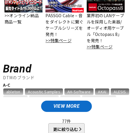
ベース
ウクレレ
>>オンライン納品
PASSGO Cable – 音
業界初のLANケーブ
商品一覧
をダイレクトに繋ぐ
ルを採用した楽器/
ケーブルシリーズを
オーディオ用ケーブ
ドラム
パーカッション
発売！
ル「Octopass 8」
>>特集ページ
を発売！
>>特集ページ
キーボード
電子ピアノ
Brand
管楽器
その他楽器
DTMのブランド
A-C
ableton
Acoustic Samples
AH-Software
AKAI
ALESIS
アンプ
エフェクター
AMS Neve
Analog Cases
Antares
Antelope Audio
APOGEE
Artiphon
ARTRIG
Arturia
ATL.INC
audient
VIEW MORE
Audioease
audio-technica
AVID
BestService
BFD
DJ機器
DTM
BITWIG
Blackstar
BOSS
celemony
Cevio
77
件
CINESAMPLES
CME PRO
CRIMSON TECHNOLOGY
更に絞り込む