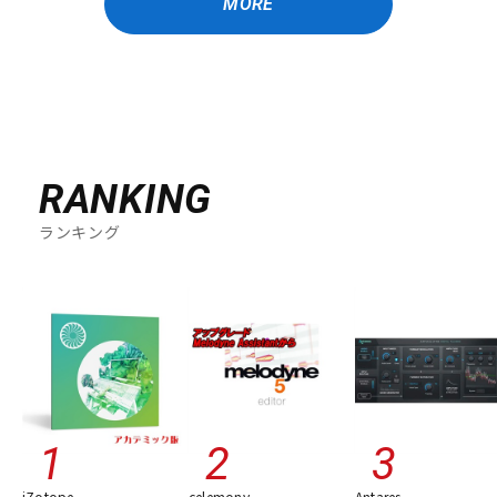
MORE
RANKING
ランキング
iZotope
celemony
Antares