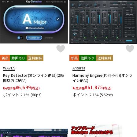
新品
動画あり
送料無料
新品
動画あり
送料無料
WAVES
Antares
Key Detector(オンライン納品)(2時
Harmony Engine(代引不可)(オンラ
間以内に納品)
イン納品)
¥
6,699
¥
61,875
販売価格
(税込)
販売価格
(税込)
ポイント：1%
(60pt)
ポイント：1%
(562pt)