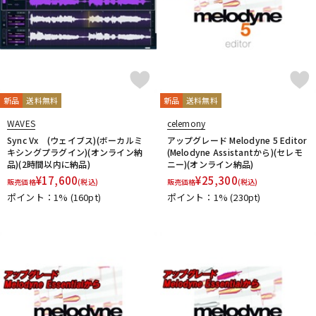
新品
送料無料
新品
送料無料
WAVES
celemony
Sync Vx (ウェイブス)(ボーカルミ
アップグレード Melodyne 5 Editor
キシングプラグイン)(オンライン納
(Melodyne Assistantから)(セレモ
品)(2時間以内に納品)
ニー)(オンライン納品)
¥
17,600
¥
25,300
販売価格
(税込)
販売価格
(税込)
ポイント：1%
(160pt)
ポイント：1%
(230pt)