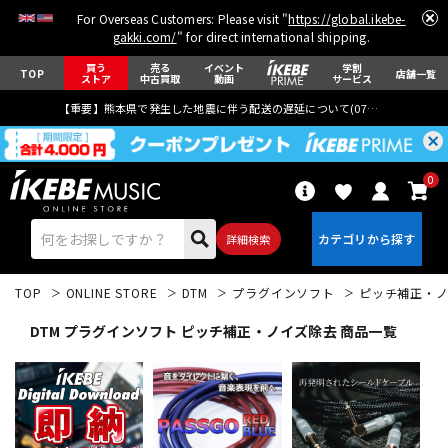
For Overseas Customers: Please visit "
https://global.ikebe-
gakki.com/
" for direct international shipping.
買う
売る
イベント
学割
TOP
店舗一覧
ストア
中古買取
動画
サービス
【重要】熊本県で発生した地震に伴う配送の遅延について(
07月29日
更新)
0
詳細検索
TOP
ONLINE STORE
DTM
プラグインソフト
ピッチ補正・
DTM プラグインソフト ピッチ補正・ノイズ除去 商品一覧
エレキギター
アコギ/エレアコ