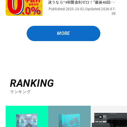
迷うなら“4年間金利ゼロ！”最長48回 無
金利キャンペーン
Published:2025-10-01/
Updated:2026-07-
08
MORE
RANKING
ランキング