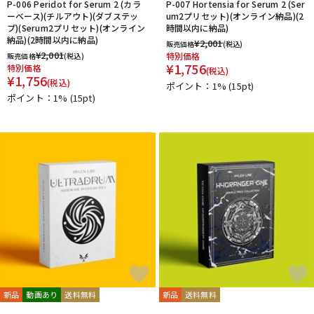
P-006 Peridot for Serum 2 (カラ
P-007 Hortensia for Serum 2 (Ser
ーベース)(チルアウト)(ダブステッ
um2プリセット)(オンライン納品)(2
プ)(Serum2プリセット)(オンライン
時間以内に納品)
納品)(2時間以内に納品)
¥
2,001
販売価格
(税込)
¥
2,001
特別価格
販売価格
(税込)
¥
1,756
特別価格
(税込)
¥
1,756
(税込)
ポイント：1%
(15pt)
ポイント：1%
(15pt)
新品
動画あり
送料無料
新品
送料無料