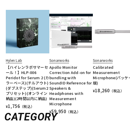
Hylen Lab
Sonarworks
Sonarworks
【ハイレンラボサマーセ
Apollo Monitor
Calibrated
ール！】HLP-006
Correction Add-on for
Measurement
Peridot for Serum 2 (カ
bundling with
Microphone(パッ
ラーベース)(チルアウト)
SoundID Reference for
版)
(ダブステップ)(Serum2
Speakers &
18,260
¥
（税込）
プリセット)(オンライン
Headphones with
納品)(2時間以内に納品)
Measurement
Microphone
1,756
¥
（税込）
59,950
¥
（税込）
CATEGORY