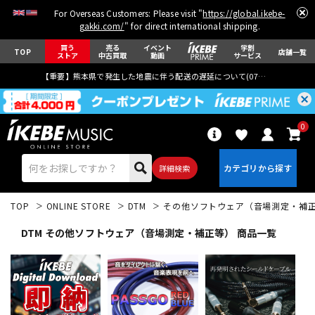
For Overseas Customers: Please visit "
https://global.ikebe-
gakki.com/
" for direct international shipping.
買う
売る
イベント
学割
TOP
店舗一覧
ストア
中古買取
動画
サービス
【重要】熊本県で発生した地震に伴う配送の遅延について(
07月29日
更新)
0
詳細検索
TOP
ONLINE STORE
DTM
その他ソフトウェア（音場測定・補
DTM その他ソフトウェア（音場測定・補正等） 商品一覧
エレキギター
アコギ/エレアコ