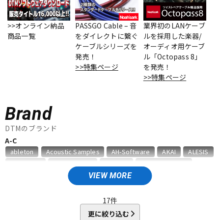
ベース
ウクレレ
>>オンライン納品
PASSGO Cable – 音
業界初のLANケーブ
商品一覧
をダイレクトに繋ぐ
ルを採用した楽器/
ケーブルシリーズを
オーディオ用ケーブ
ドラム
パーカッション
発売！
ル「Octopass 8」
>>特集ページ
を発売！
>>特集ページ
キーボード
電子ピアノ
Brand
管楽器
その他楽器
DTMのブランド
A-C
ableton
Acoustic Samples
AH-Software
AKAI
ALESIS
アンプ
エフェクター
AMS Neve
Analog Cases
Antares
Antelope Audio
APOGEE
Artiphon
ARTRIG
Arturia
ATL.INC
audient
VIEW MORE
Audioease
audio-technica
AVID
BestService
BFD
DJ機器
DTM
BITWIG
Blackstar
BOSS
celemony
Cevio
17
件
CINESAMPLES
CME PRO
CRIMSON TECHNOLOGY
更に絞り込む