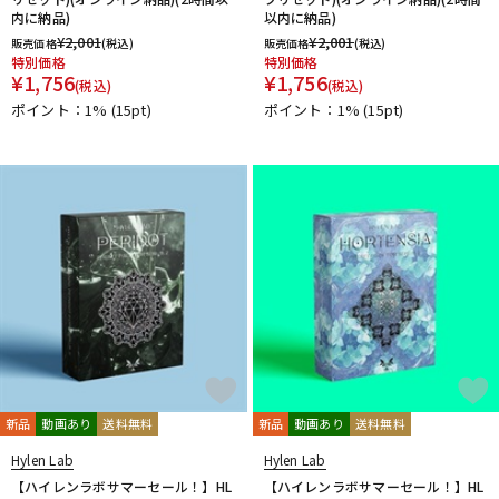
他
内に納品)
以内に納品)
1st PLACE
360 Reality Audio
RELAB Development
¥
2,001
¥
2,001
販売価格
(税込)
販売価格
(税込)
特別価格
FREQPORT
Glorious
Mntra
特別価格
Minimal Audio
¥
1,756
¥
1,756
(税込)
(税込)
cmf by NOTHING
ポイント：1%
(15pt)
ポイント：1%
(15pt)
新品
動画あり
送料無料
新品
動画あり
送料無料
Hylen Lab
Hylen Lab
【ハイレンラボサマーセール！】HL
【ハイレンラボサマーセール！】HL