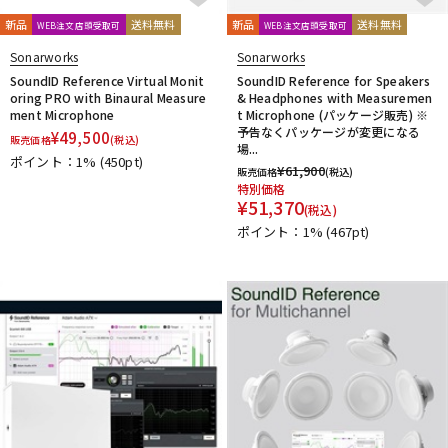
新品
送料無料
新品
送料無料
WEB注文店頭受取可
WEB注文店頭受取可
Sonarworks
Sonarworks
SoundID Reference Virtual Monit
SoundID Reference for Speakers
oring PRO with Binaural Measure
& Headphones with Measuremen
ment Microphone
t Microphone (パッケージ販売) ※
予告なくパッケージが変更になる
¥
49,500
販売価格
(税込)
場...
ポイント：1%
(450pt)
¥
61,900
販売価格
(税込)
特別価格
¥
51,370
(税込)
ポイント：1%
(467pt)