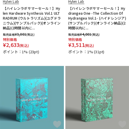
Hylen Lab
Hylen Lab
【ハイレンラボサマーセール！】Hy
【ハイレンラボサマーセール！】Hy
len Hardware Synthesis Vol.1 ULT
drangea One -The Collection Of
RADRUM (ウルトラリズム)(ユグドラ
Hydrangea Vol.1- (ハイドレンジア)
ニウム)(サンプルパック)(オンライン
(サンプルパック)(オンライン納品)(2
納品)(2時間以内に...
時間以内に...
¥
3,001
¥
4,001
販売価格
(税込)
販売価格
(税込)
特別価格
特別価格
¥
2,633
¥
3,511
(税込)
(税込)
ポイント：1%
(23pt)
ポイント：1%
(31pt)