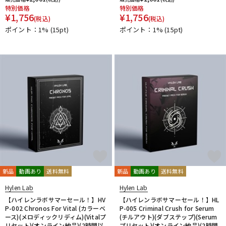
特別価格
特別価格
PrismSound
PROJECT SAM
Prominy
Radial
¥
1,756
¥
1,756
(税込)
(税込)
Rational Acoustics
Rob Papen
RODE
Roland
ROLI
ポイント：1%
(15pt)
ポイント：1%
(15pt)
RUPERT NEVE DESIGNS
S-T
SANWA SUPPLY
SENNHEISER
serato
SHURE
SLATE AUDIO
SlateDigital
Softube
Sonarworks
Sonic Studio
Sonnox
SoundToys
SPECTRASONICS
SSL(Solid State Logic)
Steinberg
Steven Slate Audio
stokyo
STREZOV SAMPLING
Studiologic
SynchroArts
SYNTHOGY
TAC SYSTEM
TASCAM
tc electronic
TC helicon
Teenage Engineering
Thrustmaster
TOONTRACK
Tracktion
TRUE DYNA
U-Z
UDG
u-he（ユーヒー）
UJAM
Universal Audio
新品
動画あり
送料無料
新品
動画あり
送料無料
unknown
UVI
Vengeance Sound
VI Labs
VIENNA
Hylen Lab
Hylen Lab
Vital Arts
Waldorf
Wave Machine Labs
WaveDNA
【ハイレンラボサマーセール！】HV
【ハイレンラボサマーセール！】HL
WAVES
Whirlwind
XFER RECORDS
xlnaudio
XSONIC
P-002 Chronos For Vital (カラーベ
P-005 Criminal Crush for Serum
ース)(メロディックリディム)(Vitalプ
YAMAHA
ZAOR
ZOOM
(チルアウト)(ダブステップ)(Serum
リセット)(オンライン納品)(2時間以
プリセット)(オンライン納品)(2時間