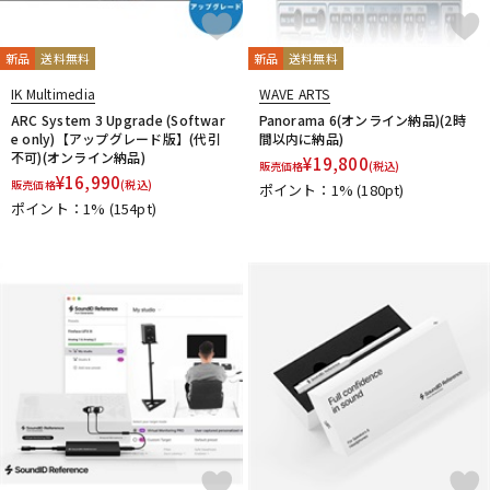
新品
送料無料
新品
送料無料
IK Multimedia
WAVE ARTS
ARC System 3 Upgrade (Softwar
Panorama 6(オンライン納品)(2時
e only)【アップグレード版】(代引
間以内に納品)
不可)(オンライン納品)
¥
19,800
販売価格
(税込)
¥
16,990
販売価格
(税込)
ポイント：1%
(180pt)
ポイント：1%
(154pt)