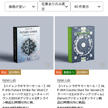
CRYPTON
DTM オンライン納品
レコーディング機器
在庫ありのみ表
価格が安い
40 件表示
D-I
示
DAHUA
DECKSAVER
DiGiGrid
DOTEC AUDIO
EAST WEST
ENHANCIA
ESI
Eventide
Expressive E
配信/ライブ機器
楽器アクセサリ
FabFilter
FLUX::
Focusrite
Future Audio Workshop
GARRITAN
GATOR Frameworks
GRACE design
HEAVYOCITY
HEiL SOUND
HERCULES
ICON
中古
ヴィンテージ
iConnectivity
IK Multimedia
Ikebe Original
IMAGE LINE SOFTWARE
Inspired Acoustics
INTERNET
iZotope
K-N
KAWAI
KAWAII FUTURESAMPLES
KENTON
Kikutani
Klevgrand
KORG
Krotos
LEWITT
Lexicon
Lynx
新品
送料無料
新品
動画あり
送料無料
MACKIE
M-AUDIO
McDSP
MIDIPLUS
MONSTER CABLE
Hylen Lab
Hylen Lab
moog
MOTU
MUTEC
Native Instruments
【ハイレンラボサマーセール！】HV
【ハイレンラボサマーセール！】HL
Nektar Technology
NEUMANN
NOVATION
Nugen Audio
P-001 Future Strike for Vital (フ
P-004 Cosmic Dust for Serum (カ
ューチャーハウス)(フューチャーバ
ラーベース)(メロディックリディム)
O-R
ウンス)(Vitalプリセット)(オンライ
(Serumプリセット)(オンライン納
OVERLOUD
Oyaide
Pearl
PG Music
Pitch Innovations
ン納品)(2時間以内に納...
品)(2時間以内に納品)
Plugin Alliance
POLYVERSE
Positive Grid
PreSonus
¥
2,001
¥
2,001
販売価格
(税込)
販売価格
(税込)