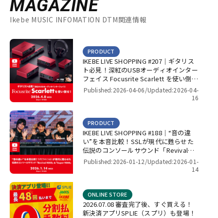
MAGAZINE
Ikebe MUSIC INFOMATION DTM関連情報
PRODUCT
IKEBE LIVE SHOPPING #207｜ギタリス
ト必見！深紅のUSBオーディオインター
フェイス Focusrite Scarlett を使い倒
せ！【presented by パワーレック】
Published:2026-04-06/
Updated:2026-04-
16
PRODUCT
IKEBE LIVE SHOPPING #188｜“音の違
い”を本音比較！SSLが現代に甦らせた
伝説のコンソールサウンド「Revival
4000」＆「Super 9000」【presented
Published:2026-01-12/
Updated:2026-01-
by パワーレック】
14
ONLINE STORE
2026.07.08 審査完了後、すぐ買える！
新決済アプリSPLIE（スプリ）も登場！