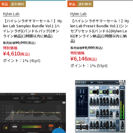
新品
送料無料
新品
送料無料
Hylen Lab
Hylen Lab
【ハイレンラボサマーセール！】Hy
【ハイレンラボサマーセール！】Hy
len Lab Samples Bundle Vol.1 (ハ
len Lab Preset Bundle Vol.1 (シン
イレンラボ)(バンドルパック)(オン
セプリセット)(バンドル)(Hylen La
ライン納品)(2時間以内に納品)
b)(オンライン納品)(2時間以内に納
品)
¥
6,001
販売価格
(税込)
¥
8,000
特別価格
販売価格
(税込)
¥
4,610
特別価格
(税込)
¥
6,146
(税込)
ポイント：1%
(41pt)
ポイント：1%
(55pt)