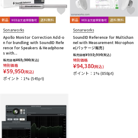
新品
送料無料
新品
送料無料
WEB注文店頭受取可
WEB注文店頭受取可
Sonarworks
Sonarworks
Apollo Monitor Correction Add-o
SoundID Reference for Multichan
n for bundling with SoundID Refe
nel with Measurement Microphon
rence for Speakers & Headphone
e(パッケージ販売)
s with...
¥
112,310
販売価格
(税込)
¥
63,300
特別価格
販売価格
(税込)
¥
94,380
特別価格
(税込)
¥
59,950
(税込)
ポイント：1%
(858pt)
ポイント：1%
(545pt)