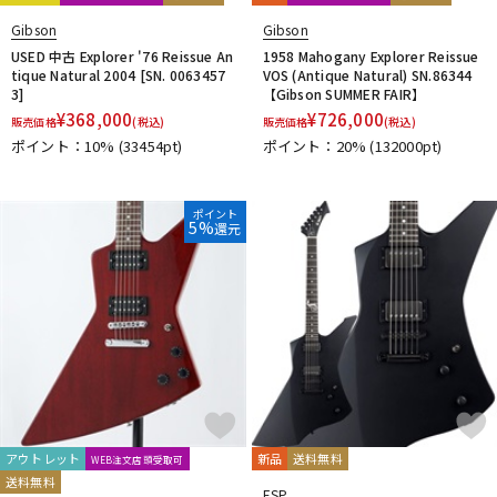
Gibson
Gibson
USED 中古 Explorer '76 Reissue An
1958 Mahogany Explorer Reissue
tique Natural 2004 [SN. 0063457
VOS (Antique Natural) SN.86344
3]
【Gibson SUMMER FAIR】
¥
368,000
¥
726,000
販売価格
(税込)
販売価格
(税込)
ポイント：10%
(33454pt)
ポイント：20%
(132000pt)
ポイント
5%
還元
アウトレット
新品
送料無料
WEB注文店頭受取可
送料無料
ESP