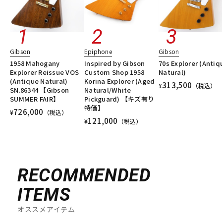
Gibson
Epiphone
Gibson
1958 Mahogany
Inspired by Gibson
70s Explorer (Antiq
Explorer Reissue VOS
Custom Shop 1958
Natural)
(Antique Natural)
Korina Explorer (Aged
313,500
¥
（税込）
SN.86344 【Gibson
Natural/White
SUMMER FAIR】
Pickguard) 【キズ有り
特価】
726,000
¥
（税込）
121,000
¥
（税込）
RECOMMENDED
ITEMS
オススメアイテム