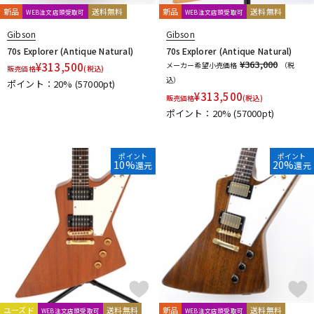
新品
送料無料
新品
送料無料
WEB注文店頭受取可
WEB注文店頭受取可
Gibson
Gibson
70s Explorer (Antique Natural)
70s Explorer (Antique Natural)
¥363,000
¥
313,500
メーカー希望小売価格
（税
販売価格
(税込)
込）
ポイント：20%
(57000pt)
¥
313,500
販売価格
(税込)
ポイント：20%
(57000pt)
ポイント
ポイント
10%
20%
還元
還元
ユーズド
送料無料
新品
送料無料
WEB注文店頭受取可
WEB注文店頭受取可