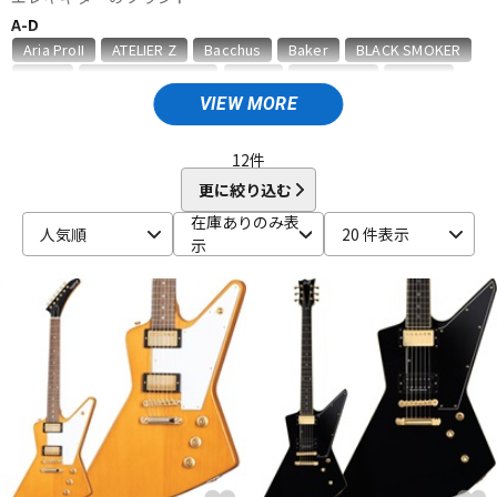
A-D
ベース
ウクレレ
Aria ProII
ATELIER Z
Bacchus
Baker
BLACK SMOKER
BOSS
Brian May Guitars
CalJa
Caparison
CARVIN
Charvel
Charvel／USA
Crews Maniac Sound
D’Angelico
VIEW MORE
ドラム
パーカッション
Danelectro
DEVISER
dragonfly
Duesenberg
E-F
12
件
EASTMAN
Edwards
E-II
Epiphone
ESP
EVH
更に絞り込む
キーボード
電子ピアノ
EVO
Fender
Fender (Japan Exclusive Series)
在庫ありのみ表
人気順
20 件表示
Fender Acoustics
Fender Custom Shop
Fender Japan
示
Fender Made in Japan
Fender Standard Series
Fender MEX
管楽器
その他楽器
Fender USA
FERNANDES ／ Burny
Flaxwood
Framus
Freedom Custom Guitar Research
FUJIGEN
G-J
アンプ
エフェクター
G&L
Gibson
G-Life Guitars
Godin
Grass Roots
GRECO
GRETSCH
GUILD
Guyatone
H.S.Anderson
Hagstrom
HAMER
HARMONY
Heartman
Heritage
DJ機器
DTM
HISTORY
Ibanez
Infinite
Jackson
Jackson USA
JacksonStars
JAMES TYLER