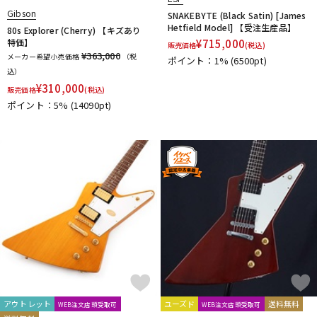
Gibson
SNAKEBYTE (Black Satin) [James
Hetfield Model] 【受注生産品】
80s Explorer (Cherry) 【キズあり
特価】
¥
715,000
販売価格
(税込)
¥363,000
メーカー希望小売価格
（税
ポイント：1%
(6500pt)
込）
¥
310,000
販売価格
(税込)
ポイント：5%
(14090pt)
アウトレット
ユーズド
送料無料
WEB注文店頭受取可
WEB注文店頭受取可