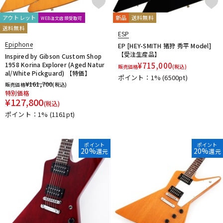
K-O
DTM オンライン納品
レコーディング機器
K.Nyui
Kiesel Guitars
Killer
Klein Japan
アウトレット
新品
送料無料
WEB注文店頭受取可
送料無料
Knaggs Guitars
KRAMER
Kz Guitar Works
Landscape
ESP
Line6
LsL Instruments
LTD
Magneto Guitars
配信/ライブ機器
楽器アクセサリ
Epiphone
EP [HEY-SMITH 猪狩 秀平 Model]
Marchione
MAYONES
MD Guitars
momose
Mosrite
【受注生産品】
Inspired by Gibson Custom Shop
1958 Korina Explorer (Aged Natur
¥
715,000
MUSICMAN
Nash Guitars
Navigator
Ormsby Guitars
販売価格
(税込)
al/White Pickguard) 【特価】
Orville by Gibson
OVATION
ポイント：1%
(6500pt)
中古
ヴィンテージ
¥
161,700
販売価格
(税込)
P-S
特別価格
¥
127,800
P.R.S.
PEAVEY
Performance
PGM
Providence
(税込)
Psychedelic Guitars
Psychederhythm
RELISH
ポイント：1%
(1161pt)
Rickenbacker
RS GUITARWORKS
Sadowsky Guitars
Sago
SAITO Guitars
SCHECTER
Seed
Seventy Seven
ポイント
ポイント
Seymour Duncan
Sire
Solid Bond
Squier by Fender
20%
20%
還元
還元
Stars
STEINBERGER
Sterling by MUSICMAN
Strandberg
Suhr Guitars
SVL Custom Guitars
T-Z
T’s Guitars
TEISCO
Three Dots Guitars
TOKAI
Tom Anderson
TOM HOLMES
unknown
VanZandt
VARITA
Vita Guitala's
VOX
Washburn