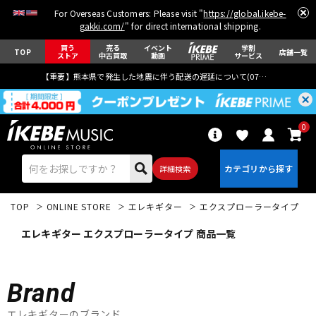
For Overseas Customers: Please visit "
https://global.ikebe-
gakki.com/
" for direct international shipping.
買う
売る
イベント
学割
TOP
店舗一覧
ストア
中古買取
動画
サービス
【重要】熊本県で発生した地震に伴う配送の遅延について(
07月29日
更新)
0
詳細検索
TOP
ONLINE STORE
エレキギター
エクスプローラータイプ
エレキギター エクスプローラータイプ 商品一覧
Brand
エレキギター
アコギ/エレアコ
エレキギターのブランド