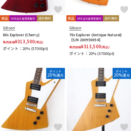
Woodstics Guitars
YAMAHA
ZEMAITIS
Zeus
他
新品
送料無料
新品
送料無料
WEB注文店頭受取可
WEB注文店頭受取可
STELLA GEAR
John Cruz Custom Guitars
Strictly 7 Guitars
Gibson
Gibson
80s Explorer (Cherry)
70s Explorer (Antique Natural)
【S/N 200950054】
¥
313,500
販売価格
(税込)
¥
313,500
販売価格
(税込)
ポイント：20%
(57000pt)
ポイント：20%
(57000pt)
ポイント
ポイント
20%
20%
還元
還元