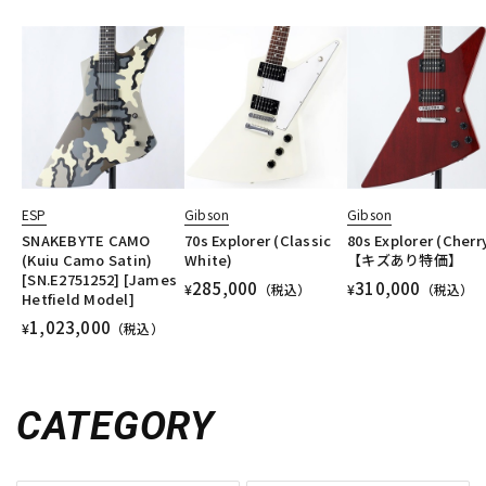
ESP
Gibson
Gibson
SNAKEBYTE CAMO
70s Explorer (Classic
80s Explorer (Cherr
(Kuiu Camo Satin)
White)
【キズあり特価】
[SN.E2751252] [James
285,000
310,000
¥
（税込）
¥
（税込）
Hetfield Model]
1,023,000
¥
（税込）
CATEGORY