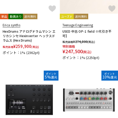
新品
動画あり
送料無料
ユーズド
送料無料
Erica synths
Teenage Engineering
HexDrums アナログドラムマシン エ
USED 中古 OP-1 field ※代引き不
リカシンセ Hexinverter ヘックスド
可】
ラムス (Hex Drums)
¥
274,800
販売価格
(税込)
¥
259,900
特別価格
販売価格
(税込)
¥
247,500
(税込)
ポイント：1%
(2362pt)
ポイント：1%
(2250pt)
ポイント
ポイント
5%
10%
還元
還元