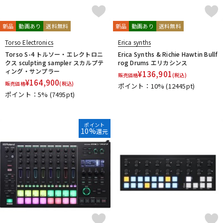
新品
動画あり
送料無料
新品
動画あり
送料無料
Torso Electronics
Erica synths
Torso S-4 トルソー・エレクトロニ
Erica Synths & Richie Hawtin Bullf
クス sculpting sampler スカルプテ
rog Drums エリカシンス
ィング・サンプラー
¥
136,901
販売価格
(税込)
¥
164,900
販売価格
(税込)
ポイント：10%
(12445pt)
ポイント：5%
(7495pt)
ポイント
10%
還元