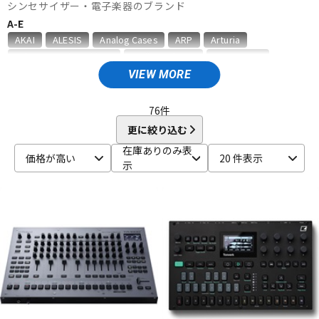
シンセサイザー・電子楽器のブランド
ベース
ウクレレ
A-E
AKAI
ALESIS
Analog Cases
ARP
Arturia
Ashun Sound Machines
audio-technica
BEHRINGER
ドラム
パーカッション
Belcat
BOSS
CASIO
DATO
DAVE SMITH INSTRUMENTS
VIEW MORE
DECKSAVER
DEXIBELL
DOEPFER
DREADBOX
EarthQuaker Devices
elektron
Eowave
Erica synths
76
件
キーボード
電子ピアノ
Expressive E
更に絞り込む
F-M
在庫ありのみ表
価格が高い
20 件表示
FLAME
Gamechanger | Audio
GATOR
HAMMOND
示
管楽器
その他楽器
HERCULES
IK Multimedia
Ikebe Original
JOMOX
K&M
KAWAI
KENTON
Kikutani
KORG
Leslie
Make Noise
MALONEY
Manikin Electronic
M-AUDIO
Mellotron
アンプ
エフェクター
Miditech
moog
MUSIC NOMAD
N-S
Neo Instruments
No Brand
Nord（CLAVIA）
NOVATION
DJ機器
DTM
Oberheim
Playtime Engineering
Providence
QUIK LOK
RADIKAL TECHNOLOGIES
Roland
SEELETON
SEQUENTIAL
SEQUENZ
Sherman
shin’s music
Singular Sound