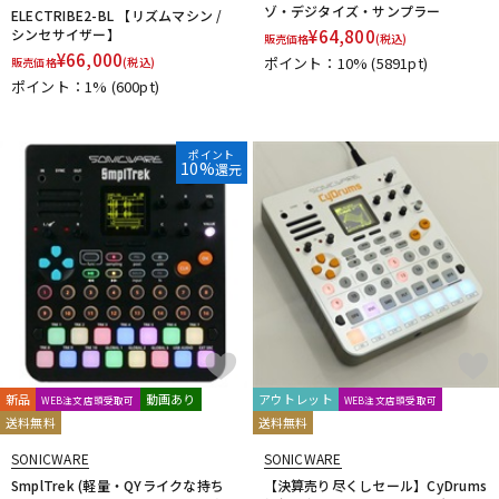
ゾ・デジタイズ・サンプラー
ELECTRIBE2-BL 【リズムマシン /
シンセサイザー】
¥
64,800
販売価格
(税込)
¥
66,000
ポイント：10%
(5891pt)
販売価格
(税込)
ポイント：1%
(600pt)
ポイント
10%
還元
新品
動画あり
アウトレット
WEB注文店頭受取可
WEB注文店頭受取可
送料無料
送料無料
SONICWARE
SONICWARE
SmplTrek (軽量・QYライクな持ち
【決算売り尽くしセール】CyDrums