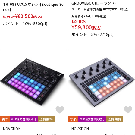
GROOVEBOX (ローランド)
TR-08 (リズムマシン)[Boutique Se
¥64,900
ries]
メーカー希望小売価格
（税込）
¥
60,500
¥
64,800
販売価格
(税込)
販売価格
(税込)
特別価格
ポイント：10%
(5500pt)
¥
59,800
(税込)
ポイント：5%
(2718pt)
新品
送料無料
新品
送料無料
WEB注文店頭受取可
WEB注文店頭受取可
NOVATION
NOVATION