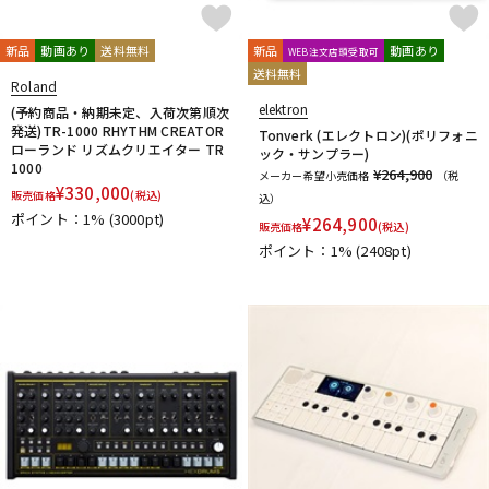
DTM オンライン納品
レコーディング機器
SOMA laboratory
STAY
STUDIO ELECTRONICS
Studiologic
SUZUKI
新品
動画あり
送料無料
新品
動画あり
WEB注文店頭受取可
送料無料
T-Y
Roland
配信/ライブ機器
楽器アクセサリ
TAHORNG
Tech
Teenage Engineering
tiptop audio
elektron
(予約商品・納期未定、入荷次第順次
UDG
UDO Audio
ULTIMATE
unknown
Vermona
VOX
発送)TR-1000 RHYTHM CREATOR
Tonverk (エレクトロン)(ポリフォニ
ローランド リズムクリエイター TR
ック・サンプラー)
Waldorf
YAMAHA
1000
中古
ヴィンテージ
¥264,900
メーカー希望小売価格
（税
他
¥
330,000
販売価格
(税込)
込）
キョーリツ
甲南
Melbourne Instruments
PWM
ポイント：1%
(3000pt)
¥
264,900
販売価格
(税込)
ポイント：1%
(2408pt)