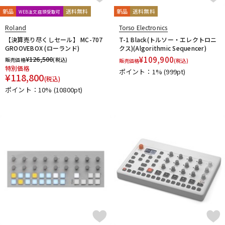
新品
送料無料
新品
送料無料
WEB注文店頭受取可
Roland
Torso Electronics
【決算売り尽くしセール】 MC-707
T-1 Black(トルソー・エレクトロニ
GROOVEBOX (ローランド)
クス)(Algorithmic Sequencer)
¥
126,500
¥
109,900
販売価格
(税込)
販売価格
(税込)
特別価格
ポイント：1%
(999pt)
¥
118,800
(税込)
ポイント：10%
(10800pt)