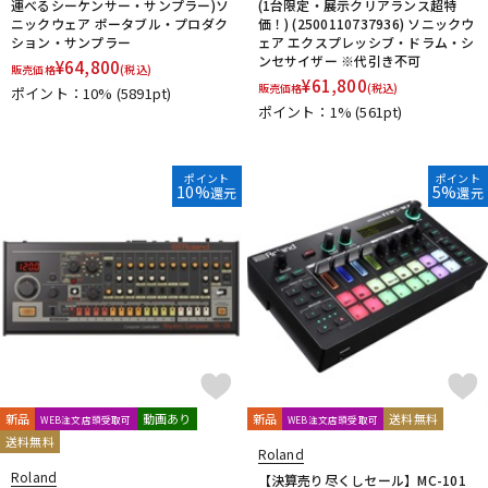
運べるシーケンサー・サンプラー)ソ
(1台限定・展示クリアランス超特
ニックウェア ポータブル・プロダク
価！) (2500110737936) ソニックウ
ション・サンプラー
ェア エクスプレッシブ・ドラム・シ
ンセサイザー ※代引き不可
¥
64,800
販売価格
(税込)
¥
61,800
販売価格
(税込)
ポイント：10%
(5891pt)
ポイント：1%
(561pt)
ポイント
ポイント
10%
5%
還元
還元
新品
動画あり
新品
送料無料
WEB注文店頭受取可
WEB注文店頭受取可
送料無料
Roland
Roland
【決算売り尽くしセール】MC-101