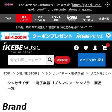
For Overseas Customers: Please visit "
https://global.ikebe-
gakki.com/
" for direct international shipping.
買う
売る
イベント
学割
TOP
店舗一覧
ストア
中古買取
動画
サービス
【重要】熊本県で発生した地震に伴う配送の遅延について(
07月29日
更新)
0
詳細検索
TOP
ONLINE STORE
シンセサイザー・電子楽器
リズムマシン
シンセサイザー・電子楽器 リズムマシン・サンプラー 商品
一覧
エレキギター
アコギ/エレアコ
Brand