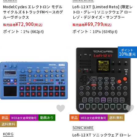
Model:Cycles エレクトロン モデル
Lofi-12 XT [Limited Reto] (限定レ
サイクルズ 6トラックFMベースのグ
トロ・グレー) ソニックウェア ロー
ルーヴボックス
レゾ・デジタイズ・サンプラー
¥
72,900
¥
69,799
販売価格
(税込)
販売価格
(税込)
ポイント：1%
(662pt)
ポイント：10%
(6345pt)
ポイント
10%
還元
新品
動画あり
新品
送料無料
WEB注文店頭受取可
WEB注文店頭受取可
送料無料
SONICWARE
KORG
Lofi-12 XT ソニックウェア ローレ