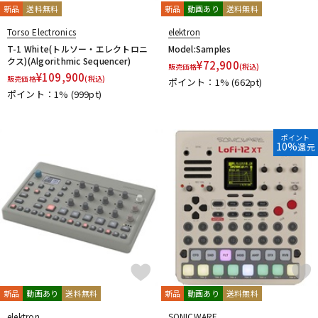
新品
送料無料
新品
動画あり
送料無料
Torso Electronics
elektron
T-1 White(トルソー・エレクトロニ
Model:Samples
クス)(Algorithmic Sequencer)
¥
72,900
販売価格
(税込)
¥
109,900
販売価格
(税込)
ポイント：1%
(662pt)
ポイント：1%
(999pt)
ポイント
10%
還元
新品
動画あり
送料無料
新品
動画あり
送料無料
elektron
SONICWARE