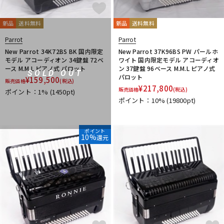
新品
送料無料
新品
送料無料
Parrot
Parrot
New Parrot 34K72BS BK 国内限定
New Parrot 37K96BS PW パールホ
モデル アコーディオン 34鍵盤 72ベ
ワイト 国内限定モデル アコーディオ
ース M.M.L ピアノ式 パロット
ン 37鍵盤 96ベース M.M.L ピアノ式
SOLD OUT
パロット
¥
159,500
販売価格
(税込)
¥
217,800
販売価格
(税込)
ポイント：1%
(1450pt)
ポイント：10%
(19800pt)
ポイント
10%
還元