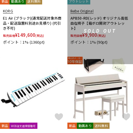
新品
動画あり
送料無料
アウトレット
KORG
Ikebe Original
E1 Air (ブラック)(通常配送対象外商
APB50-RD(レッド) オリジナル高低
品・配送設置料別途お見積り) (代引
自在椅子【箱ボロ開封アウトレッ
き不可)
ト】
SOLD OUT
¥
149,600
¥
9,900
販売価格
(税込)
販売価格
(税込)
ポイント：1%
(1360pt)
ポイント：1%
(90pt)
新品
新品
動画あり
送料無料
WEB注文店頭受取可