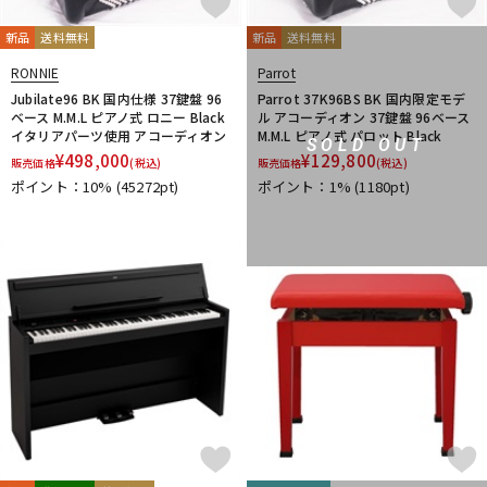
新品
送料無料
新品
送料無料
RONNIE
Parrot
Jubilate96 BK 国内仕様 37鍵盤 96
Parrot 37K96BS BK 国内限定モデ
ベース M.M.L ピアノ式 ロニー Black
ル アコーディオン 37鍵盤 96ベース
イタリアパーツ使用 アコーディオン
M.M.L ピアノ式 パロット Black
SOLD OUT
¥
498,000
¥
129,800
販売価格
(税込)
販売価格
(税込)
ポイント：10%
(45272pt)
ポイント：1%
(1180pt)