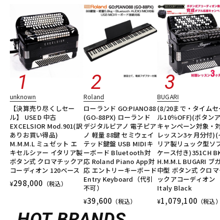
unknown
Roland
BUGARI
【決算売り尽くしセー
ローランド GO:PIANO88
(8/20まで・タイムセ
ル】 USED 中古
(GO-88PX) ローランド
ル10％OFF)(ボタン
EXCELSIOR Mod.901(訳
デジタルピアノ 電子ピア
キャンペーン対象・
ありお買い得品)
ノ 軽量 88鍵 セミウェイ
レッスン3ヶ月分付)(
M.M.M.L ミュゼット エ
テッド鍵盤 USB MIDIキ
リア製リュック型ソ
キセルシァー イタリア製
ーボード Bluetooth対
ケース付き)351CH B
ボタン式 クロマチックア
応 Roland Piano App対
H.M.M.L BUGARI ブ
コーディオン 120ベース
応 エントリーキーボード
中型 ボタン式 クロマ
Entry Keyboard（代引
ックアコーディオン
298,000
¥
（税込）
不可）
Italy Black
39,600
1,079,100
¥
（税込）
¥
（税込
HOT BRANDS