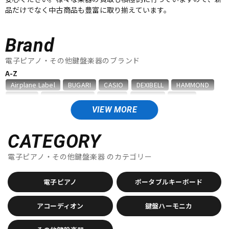
品だけでなく中古商品も豊富に取り揃えています。
ベース
ウクレレ
Brand
ドラム
パーカッション
電子ピアノ・その他鍵盤楽器のブランド
A-Z
Airplane Label
BUGARI
CASIO
DEXIBELL
HAMMOND
キーボード
電子ピアノ
Hohner
Ikebe Original
KAWAI
Kikutani
KORG
Mengascini
No Brand
Nord（CLAVIA）
PIERMARIA
VIEW MORE
Roland
SUZUKI
TAHORNG
TOMBO
unknown
管楽器
その他楽器
Victoria
YAMAHA
ZEN-ON
CATEGORY
他
電子ピアノ・その他鍵盤楽器
のカテゴリー
キョーリツ
甲南
アンプ
エフェクター
電子ピアノ
ポータブルキーボード
DJ機器
DTM
アコーディオン
鍵盤ハーモニカ