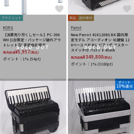
アウトレット
新品
送料無料
KORG
Parrot
【決算売り尽くしセール】PC-300
New Parrot 41K120BS BK 国内限
WH (1台限定・パッケージ破れアウ
定モデル アコーディオン 41鍵盤 12
トレット品) 高低自在椅子
0ベース H.M.M.L ピアノ式 マスター
SOLD OUT
SOLD OUT
スイッチ付 パロット Black
¥
5,957
販売価格
(税込)
¥
349,800
販売価格
(税込)
ポイント：1%
(54pt)
ポイント：1%
(3180pt)
ポイント
10%
還元