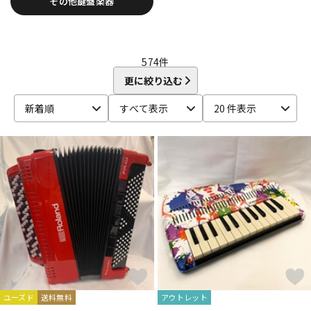
その他鍵盤楽器
DTM オンライン納品
レコーディング機器
配信/ライブ機器
楽器アクセサリ
574
件
更に絞り込む
新着順
すべて表示
20 件表示
中古
ヴィンテージ
ユーズド
送料無料
アウトレット