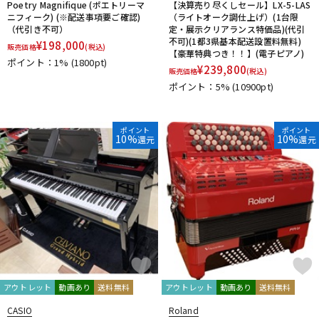
Poetry Magnifique (ポエトリーマ
【決算売り尽くしセール】LX-5-LAS
ニフィーク) (※配送事項要ご確認)
（ライトオーク調仕上げ）(1台限
（代引き不可）
定・展示クリアランス特価品)(代引
不可)(1都3県基本配送設置料無料)
¥
198,000
販売価格
(税込)
【豪華特典つき！！】(電子ピアノ)
ポイント：1%
(1800pt)
¥
239,800
販売価格
(税込)
ポイント：5%
(10900pt)
ポイント
ポイント
10%
10%
還元
還元
アウトレット
動画あり
送料無料
アウトレット
動画あり
送料無料
CASIO
Roland