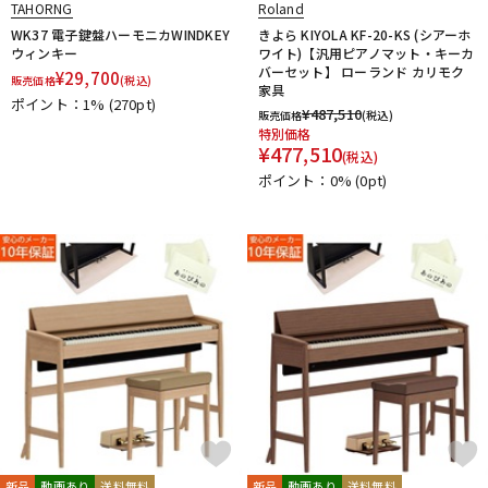
TAHORNG
Roland
WK37 電子鍵盤ハーモニカWINDKEY
きよら KIYOLA KF-20-KS (シアーホ
ウィンキー
ワイト)【汎用ピアノマット・キーカ
バーセット】 ローランド カリモク
¥
29,700
販売価格
(税込)
家具
ポイント：1%
(270pt)
¥
487,510
販売価格
(税込)
特別価格
¥
477,510
(税込)
ポイント：0%
(0pt)
新品
動画あり
送料無料
新品
動画あり
送料無料