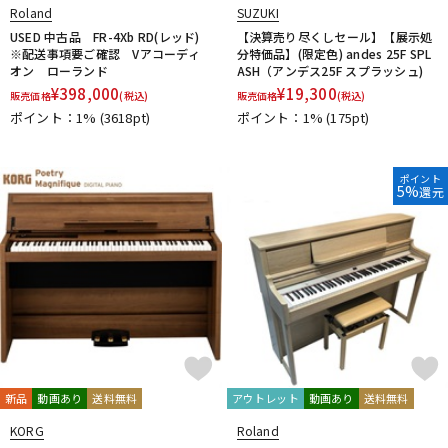
Roland
SUZUKI
USED 中古品 FR-4Xb RD(レッド)
【決算売り尽くしセール】【展示処
※配送事項要ご確認 Vアコーディ
分特価品】(限定色) andes 25F SPL
オン ローランド
ASH（アンデス25F スプラッシュ)
¥
398,000
¥
19,300
販売価格
(税込)
販売価格
(税込)
ポイント：1%
(3618pt)
ポイント：1%
(175pt)
ポイント
5%
還元
新品
動画あり
送料無料
アウトレット
動画あり
送料無料
KORG
Roland