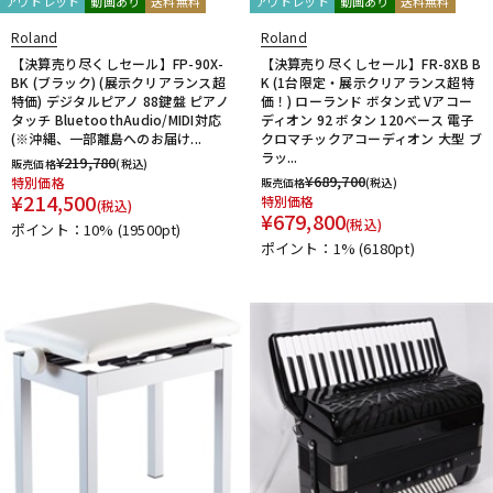
アウトレット
動画あり
送料無料
アウトレット
動画あり
送料無料
Roland
Roland
【決算売り尽くしセール】FP-90X-
【決算売り尽くしセール】FR-8XB B
BK (ブラック) (展示クリアランス超
K (1台限定・展示クリアランス超特
特価) デジタルピアノ 88鍵盤 ピアノ
価！) ローランド ボタン式 Vアコー
タッチ BluetoothAudio/MIDI対応
ディオン 92 ボタン 120ベース 電子
(※沖縄、一部離島へのお届け...
クロマチックアコーディオン 大型 ブ
ラッ...
¥
219,780
販売価格
(税込)
¥
689,700
特別価格
販売価格
(税込)
¥
214,500
特別価格
(税込)
¥
679,800
(税込)
ポイント：10%
(19500pt)
ポイント：1%
(6180pt)