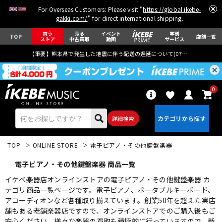
For Overseas Customers: Please visit "
https://global.ikebe-
gakki.com/
" for direct international shipping.
買う
売る
イベント
学割
TOP
店舗一覧
ストア
中古買取
動画
サービス
【重要】熊本県で発生した地震に伴う配送の遅延について(
07月29日
更新)
0
詳細検索
TOP
ONLINE STORE
電子ピアノ・その他鍵盤楽器
電子ピアノ・その他鍵盤楽器 商品一覧
イケベ楽器店オンラインストアの電子ピアノ・その他鍵盤楽器 カ
テゴリ商品一覧ページです。電子ピアノ、ポータブルキーボード、
アコーディオンなど各種取り揃えています。創業50年を超えた実店
エレキギター
アコギ/エレアコ
舗もある老舗楽器店ですので、オンラインストアでのご購入後もご
安心ください。様々な楽器の買取も積極的に行っていますので、新