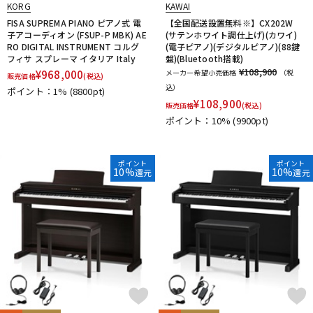
KORG
KAWAI
FISA SUPREMA PIANO ピアノ式 電
【全国配送設置無料※】CX202W
子アコーディオン (FSUP-P MBK) AE
(サテンホワイト調仕上げ)(カワイ)
RO DIGITAL INSTRUMENT コルグ
(電子ピアノ)(デジタルピアノ)(88鍵
フィサ スプレーマ イタリア Italy
盤)(Bluetooth搭載)
¥108,900
¥
968,000
メーカー希望小売価格
（税
販売価格
(税込)
込）
ポイント：1%
(8800pt)
¥
108,900
販売価格
(税込)
ポイント：10%
(9900pt)
ポイント
ポイント
10%
10%
還元
還元