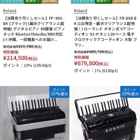
アウトレット
動画あり
送料無料
アウトレット
動画あり
送料無料
Roland
Roland
【決算売り尽くしセール】FP-90X-
【決算売り尽くしセール】FR-8XB B
BK (ブラック) (展示クリアランス超
K (1台限定・展示クリアランス超特
特価) デジタルピアノ 88鍵盤 ピアノ
価！) ローランド ボタン式 Vアコー
タッチ BluetoothAudio/MIDI対応
ディオン 92 ボタン 120ベース 電子
(※沖縄、一部離島へのお届け...
クロマチックアコーディオン 大型 ブ
ラッ...
¥
219,780
販売価格
(税込)
¥
689,700
特別価格
販売価格
(税込)
¥
214,500
特別価格
(税込)
¥
679,800
(税込)
ポイント：10%
(19500pt)
ポイント：1%
(6180pt)
ポイント
ポイント
10%
10%
還元
還元