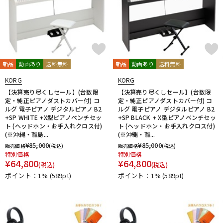
新品
動画あり
送料無料
新品
動画あり
送料無料
KORG
KORG
【決算売り尽くしセール】(台数限
【決算売り尽くしセール】(台数限
定・純正ピアノダストカバー付) コ
定・純正ピアノダストカバー付) コ
ルグ 電子ピアノ デジタルピアノ B2
ルグ 電子ピアノ デジタルピアノ B2
+SP WHITE +X型ピアノベンチセッ
+SP BLACK + X型ピアノベンチセッ
ト (ヘッドホン・お手入れクロス付)
ト (ヘッドホン・お手入れクロス付)
(※沖縄・離島...
(※沖縄・離...
¥
85,000
¥
85,000
販売価格
(税込)
販売価格
(税込)
特別価格
特別価格
¥
64,800
¥
64,800
(税込)
(税込)
ポイント：1%
(589pt)
ポイント：1%
(589pt)