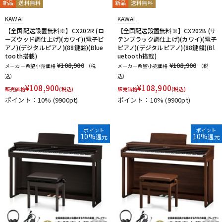
新品
送料無料
新品
送料無料
KAWAI
KAWAI
【全国配送設置無料※】CX202R (ロ
【全国配送設置無料※】CX202B (サ
ーズウッド調仕上げ)(カワイ)(電子ピ
テンブラック調仕上げ)(カワイ)(電子
アノ)(デジタルピアノ)(88鍵盤)(Blue
ピアノ)(デジタルピアノ)(88鍵盤)(Bl
tooth搭載)
uetooth搭載)
¥108,900
¥108,900
メーカー希望小売価格
（税
メーカー希望小売価格
（税
込）
込）
¥
108,900
¥
108,900
販売価格
(税込)
販売価格
(税込)
ポイント：10%
(9900pt)
ポイント：10%
(9900pt)
ポイント
ポイント
10%
10%
還元
還元