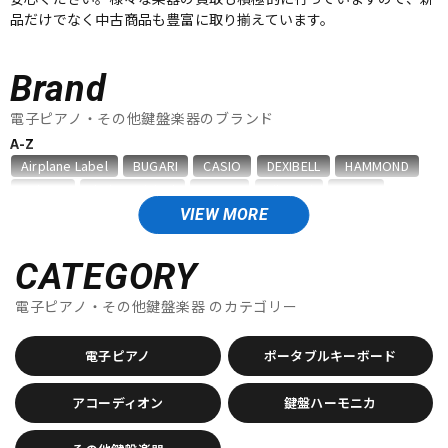
品だけでなく中古商品も豊富に取り揃えています。
ベース
ウクレレ
Brand
ドラム
パーカッション
電子ピアノ・その他鍵盤楽器のブランド
A-Z
Airplane Label
BUGARI
CASIO
DEXIBELL
HAMMOND
キーボード
電子ピアノ
Hohner
Ikebe Original
KAWAI
Kikutani
KORG
Mengascini
No Brand
Nord（CLAVIA）
PIERMARIA
VIEW MORE
Roland
SUZUKI
TAHORNG
TOMBO
unknown
管楽器
その他楽器
Victoria
YAMAHA
ZEN-ON
CATEGORY
他
電子ピアノ・その他鍵盤楽器
のカテゴリー
キョーリツ
甲南
アンプ
エフェクター
電子ピアノ
ポータブルキーボード
DJ機器
DTM
アコーディオン
鍵盤ハーモニカ