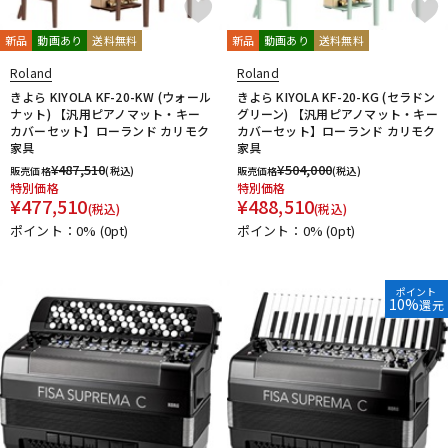
新品
動画あり
送料無料
新品
動画あり
送料無料
Roland
Roland
きよら KIYOLA KF-20-KW (ウォール
きよら KIYOLA KF-20-KG (セラドン
ナット) 【汎用ピアノマット・キー
グリーン) 【汎用ピアノマット・キー
カバーセット】ローランド カリモク
カバーセット】ローランド カリモク
家具
家具
¥
487,510
¥
504,000
販売価格
(税込)
販売価格
(税込)
特別価格
特別価格
¥
477,510
¥
488,510
(税込)
(税込)
ポイント：0%
(0pt)
ポイント：0%
(0pt)
ポイント
10%
還元