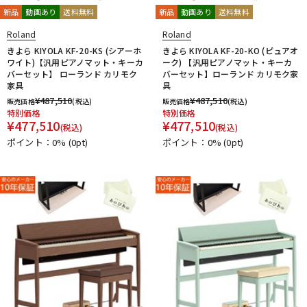
新品
動画あり
送料無料
新品
動画あり
送料無料
Roland
Roland
きよら KIYOLA KF-20-KS (シアーホ
きよら KIYOLA KF-20-KO (ピュアオ
ワイト)【汎用ピアノマット・キーカ
ーク) 【汎用ピアノマット・キーカ
バーセット】 ローランド カリモク
バーセット】ローランド カリモク家
家具
具
¥
487,510
¥
487,510
販売価格
(税込)
販売価格
(税込)
特別価格
特別価格
¥
477,510
¥
477,510
(税込)
(税込)
ポイント：0%
(0pt)
ポイント：0%
(0pt)