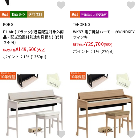
新品
動画あり
送料無料
新品
WEB注文店頭受取可
KORG
TAHORNG
E1 Air (ブラック)(通常配送対象外商
WK37 電子鍵盤ハーモニカWINDKEY
品・配送設置料別途お見積り) (代引
ウィンキー
き不可)
¥
29,700
販売価格
(税込)
¥
149,600
販売価格
(税込)
ポイント：1%
(270pt)
ポイント：1%
(1360pt)