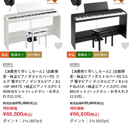
新品
動画あり
送料無料
新品
動画あり
送料無料
KORG
KORG
【決算売り尽くしセール】(台数限
【決算売り尽くしセール】(台数限
定・純正ピアノダストカバー付) コ
定・純正ピアノダストカバー付)コル
ルグ 電子ピアノ デジタルピアノ B2
グ 電子ピアノ デジタルピアノ B2+S
+SP WHITE +純正ピアノイス(PC-3
P BLACK +純正ピアノイス(PC-300
00WH)セット (ヘッドホン・お手入
BK)セット (ヘッドホン・お手入れク
れクロス付...
ロス付)...
¥
95,800
¥
95,800
販売価格
(税込)
販売価格
(税込)
特別価格
特別価格
¥
66,800
¥
66,800
(税込)
(税込)
ポイント：1%
(607pt)
ポイント：1%
(607pt)