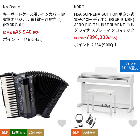
No Brand
KORG
キーボードケース用レインカバー 鍵
FISA SUPREMA BUTTON ボタン式
盤堂オリジナル (61鍵～76鍵向け)
電子アコーディオン (FSUP-B MBK)
(KBDRC-01)
AERO DIGITAL INSTRUMENT コル
グ フィサ スプレーマ クロマチック
¥
5,940
販売価格
(税込)
¥
990,000
販売価格
(税込)
ポイント：1%
(54pt)
ポイント：1%
(9000pt)
ポイント
10%
還元
新品
動画あり
送料無料
新品
送料無料