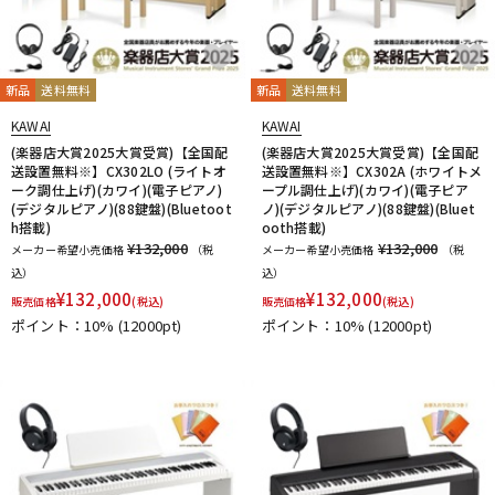
新品
送料無料
新品
送料無料
KAWAI
KAWAI
(楽器店大賞2025大賞受賞)【全国配
(楽器店大賞2025大賞受賞)【全国配
送設置無料※】CX302LO (ライトオ
送設置無料※】CX302A (ホワイトメ
ーク調仕上げ)(カワイ)(電子ピアノ)
ープル調仕上げ)(カワイ)(電子ピア
(デジタルピアノ)(88鍵盤)(Bluetoot
ノ)(デジタルピアノ)(88鍵盤)(Bluet
h搭載)
ooth搭載)
¥132,000
¥132,000
メーカー希望小売価格
（税
メーカー希望小売価格
（税
込）
込）
¥
132,000
¥
132,000
販売価格
(税込)
販売価格
(税込)
ポイント：10%
(12000pt)
ポイント：10%
(12000pt)