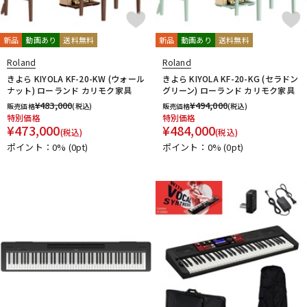
新品
動画あり
送料無料
新品
動画あり
送料無料
Roland
Roland
きよら KIYOLA KF-20-KW (ウォール
きよら KIYOLA KF-20-KG (セラドン
ナット) ローランド カリモク家具
グリーン) ローランド カリモク家具
¥
483,000
¥
494,000
販売価格
(税込)
販売価格
(税込)
特別価格
特別価格
¥
473,000
¥
484,000
(税込)
(税込)
ポイント：0%
(0pt)
ポイント：0%
(0pt)