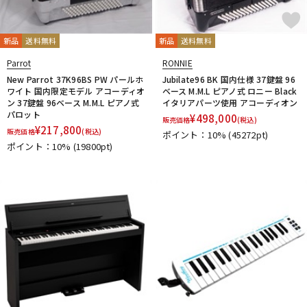
新品
送料無料
新品
送料無料
Parrot
RONNIE
New Parrot 37K96BS PW パールホ
Jubilate96 BK 国内仕様 37鍵盤 96
ワイト 国内限定モデル アコーディオ
ベース M.M.L ピアノ式 ロニー Black
ン 37鍵盤 96ベース M.M.L ピアノ式
イタリアパーツ使用 アコーディオン
パロット
¥
498,000
販売価格
(税込)
¥
217,800
販売価格
(税込)
ポイント：10%
(45272pt)
ポイント：10%
(19800pt)