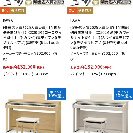
新品
送料無料
新品
送料無料
KAWAI
KAWAI
(楽器店大賞2025大賞受賞)【全国配
(楽器店大賞2025大賞受賞)【全国配
送設置無料※】CX302R (ローズウッ
送設置無料※】CX302MW (モカウォ
ド調仕上げ)(カワイ)(電子ピアノ)(デ
ルナット調仕上げ)(カワイ)(電子ピア
ジタルピアノ)(88鍵盤)(Bluetooth
ノ)(デジタルピアノ)(88鍵盤)(Bluet
搭載)
ooth搭載)
¥132,000
¥132,000
メーカー希望小売価格
（税
メーカー希望小売価格
（税
込）
込）
¥
132,000
¥
132,000
販売価格
(税込)
販売価格
(税込)
ポイント：10%
(12000pt)
ポイント：10%
(12000pt)
ポイント
ポイント
10%
10%
還元
還元