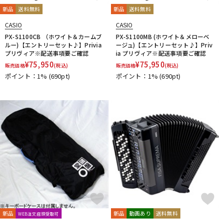
新品
送料無料
新品
送料無料
CASIO
CASIO
PX-S1100CB （ホワイト＆カームブ
PX-S1100MB (ホワイト＆メローベ
ルー)【エントリーセット♪】Privia
ージュ)【エントリーセット♪】Priv
プリヴィア※配送事項要ご確認
ia プリヴィア※配送事項要ご確認
¥
75,950
¥
75,950
販売価格
(税込)
販売価格
(税込)
ポイント：1%
(690pt)
ポイント：1%
(690pt)
新品
新品
動画あり
送料無料
WEB注文店頭受取可