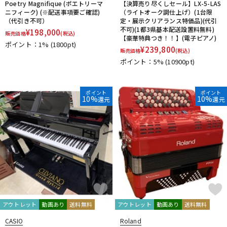
Poetry Magnifique (ポエトリーマ
【決算売り尽くしセール】LX-5-LAS
ニフィーク) (※配送事項要ご確認)
（ライトオーク調仕上げ）(1台限
（代引き不可）
定・展示クリアランス特価品)(代引
不可)(1都3県基本配送設置料無料)
¥
198,000
販売価格
(税込)
【豪華特典つき！！】(電子ピアノ)
ポイント：1%
(1800pt)
¥
239,800
販売価格
(税込)
ポイント：5%
(10900pt)
ポイント
ポイント
10%
10%
還元
還元
アウトレット
動画あり
送料無料
アウトレット
動画あり
送料無料
CASIO
Roland