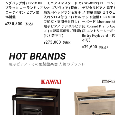
ングバッグ付) FR-1X BK
ーモニアスマスタード カ
(GO-88PX) ローラン
ブラック ローランド Vア
シオ プリヴィア (特典：
デジタルピアノ 電子
コーディオン ピアノ式
練習用ヘッドホン＆お手
ノ 軽量 88鍵 セミウ
26鍵盤
入れクロス付き！) (セル
テッド鍵盤 USB MID
フ組立・玄関先お渡し)
ーボード Bluetooth
236,500
¥
（税込）
電子ピアノ デジタルピア
応 Roland Piano A
ノ (※配送事項要ご確認)
応 エントリーキーボ
(代引き不可)
Entry Keyboard（
不可）
275,000
¥
（税込）
39,600
¥
（税込）
HOT BRANDS
電子ピアノ・その他鍵盤楽器 人気のブランド