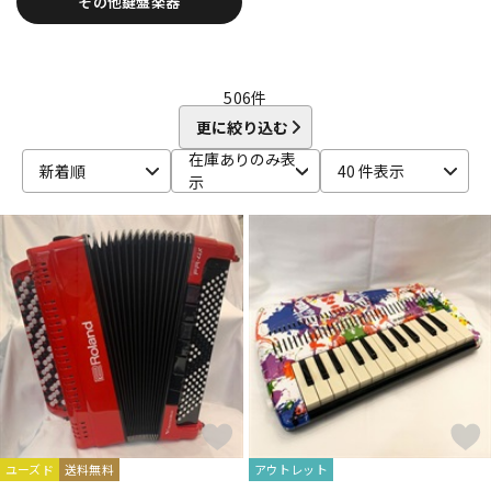
その他鍵盤楽器
DTM オンライン納品
レコーディング機器
配信/ライブ機器
楽器アクセサリ
506
件
更に絞り込む
在庫ありのみ表
新着順
40 件表示
中古
ヴィンテージ
示
ユーズド
送料無料
アウトレット