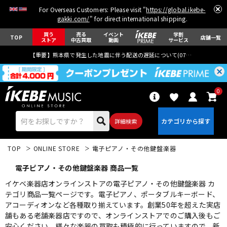
For Overseas Customers: Please visit "
https://global.ikebe-
gakki.com/
" for direct international shipping.
買う
売る
イベント
学割
TOP
店舗一覧
ストア
中古買取
動画
サービス
【重要】熊本県で発生した地震に伴う配送の遅延について(
07月29日
更新)
0
詳細検索
TOP
ONLINE STORE
電子ピアノ・その他鍵盤楽器
電子ピアノ・その他鍵盤楽器 商品一覧
イケベ楽器店オンラインストアの電子ピアノ・その他鍵盤楽器 カ
テゴリ商品一覧ページです。電子ピアノ、ポータブルキーボード、
アコーディオンなど各種取り揃えています。創業50年を超えた実店
エレキギター
アコギ/エレアコ
舗もある老舗楽器店ですので、オンラインストアでのご購入後もご
安心ください。様々な楽器の買取も積極的に行っていますので、新