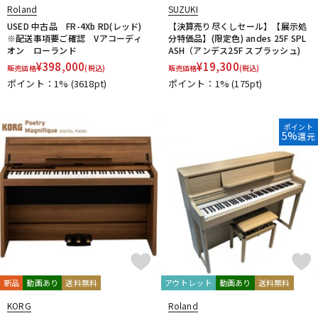
Roland
SUZUKI
USED 中古品 FR-4Xb RD(レッド)
【決算売り尽くしセール】【展示処
※配送事項要ご確認 Vアコーディ
分特価品】(限定色) andes 25F SPL
オン ローランド
ASH（アンデス25F スプラッシュ)
¥
398,000
¥
19,300
販売価格
(税込)
販売価格
(税込)
ポイント：1%
(3618pt)
ポイント：1%
(175pt)
ポイント
5%
還元
新品
動画あり
送料無料
アウトレット
動画あり
送料無料
KORG
Roland