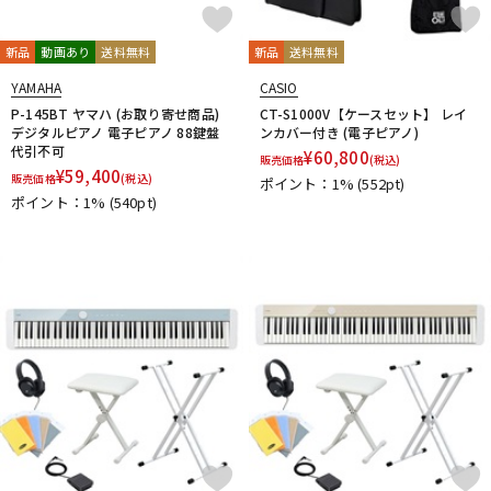
新品
動画あり
送料無料
新品
送料無料
YAMAHA
CASIO
P-145BT ヤマハ (お取り寄せ商品)
CT-S1000V【ケースセット】 レイ
デジタルピアノ 電子ピアノ 88鍵盤
ンカバー付き (電子ピアノ)
代引不可
¥
60,800
販売価格
(税込)
¥
59,400
販売価格
(税込)
ポイント：1%
(552pt)
ポイント：1%
(540pt)