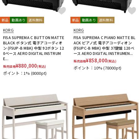
新品
動画あり
送料無料
新品
動画あり
送料無料
KORG
KORG
FISA SUPREMA C BUTTON MATTE
FISA SUPREMA C PIANO MATTE BL
BLACK ボタン式 電子アコーディオ
ACK ピアノ式 電子アコーディオン
ン (FSUP-B MBK) 中型 92ボタン 12
(FSUPC-B MBK) 中型 37鍵盤 120ベ
0ベース AERO DIGITAL INSTRUM
ース AERO DIGITAL INSTRUMEN...
E...
¥
858,000
販売価格
(税込)
¥
880,000
販売価格
(税込)
ポイント：10%
(78000pt)
ポイント：1%
(8000pt)