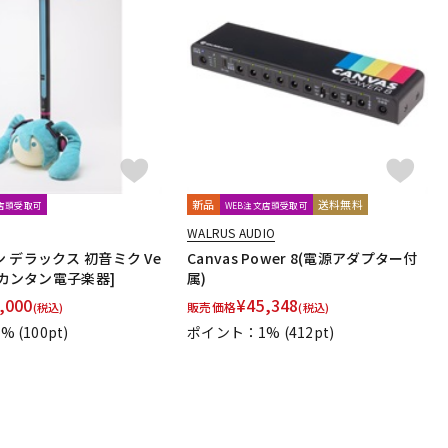
新品
送料無料
文店頭受取可
WEB注文店頭受取可
WALRUS AUDIO
 デラックス 初音ミク Ve
Canvas Power 8(電源アダプター付
ってカンタン電子楽器]
属)
,000
¥
45,348
販売価格
(税込)
(税込)
1%
(100pt)
ポイント：1%
(412pt)