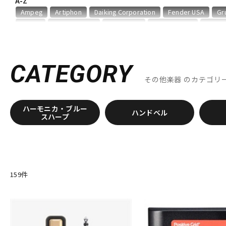
A-Z
DJ機器
DTM
Ampeg
Artiphon
Daiking Corporation
Fender USA
Gr
MONO
MUSICNOMAD
PIERMARIA
Positive Grid
PROID
VALETON
WALRUS AUDIO
他
中古
ヴィンテー
キョーリツ
明和電機
GINZA JUJIYA
CATEGORY
その他楽器
のカテゴリ
ハーモニカ・ブルー
ハンドベル
スハープ
159
件