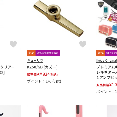
新品
新品
WEB注文店頭受取可
WEB注
キョーリツ
Ikebe Original
 クリアー
KZ50/GD [カズー]
プレミアム
器]
レキギター入
¥
924
販売価格
(税込)
2 アンプセ
ポイント：1%
(8pt)
¥
10
販売価格
ポイント：