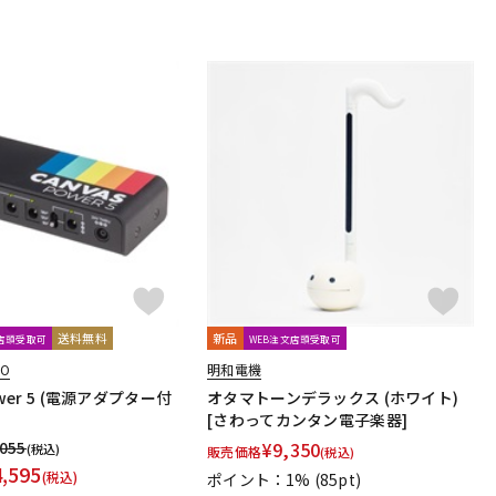
送料無料
新品
文店頭受取可
WEB注文店頭受取可
IO
明和電機
ower 5 (電源アダプター付
オタマトーンデラックス (ホワイト)
[さわってカンタン電子楽器]
,055
¥
9,350
(税込)
販売価格
(税込)
4,595
(税込)
ポイント：1%
(85pt)