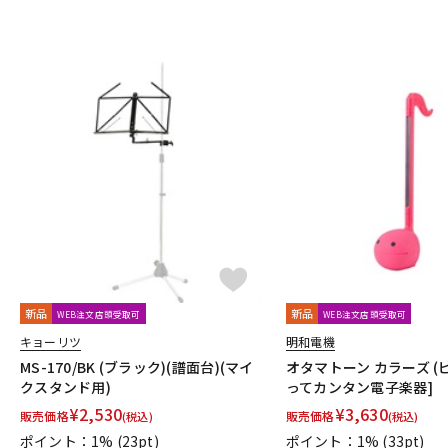
新品
新品
WEB注文店頭受取可
WEB注文店頭受取可
キョーリツ
明和電機
MS-170/BK (ブラック)(譜面台)(マイ
オタマトーン カラーズ (ピ
クスタンド用)
ってカンタン電子楽器]
¥
2,530
¥
3,630
販売価格
販売価格
(税込)
(税込)
ポイント：1%
(23pt)
ポイント：1%
(33pt)