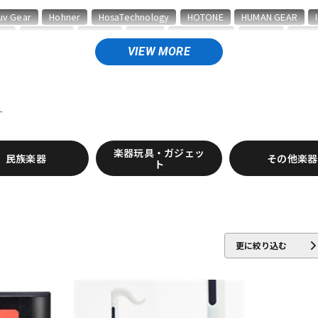
DTM オンラ
レコーディン
uv Gear
Hohner
HosaTechnology
HOTONE
HUMAN GEAR
イン納品
グ機器
EA
Pro-mark
Roland
S.Yairi
SeamoonFX
SUZUKI
Teen
VIEW MORE
ジ
ー
楽器玩具・ガジェッ
民族楽器
その他楽器
ト
更に絞り込む