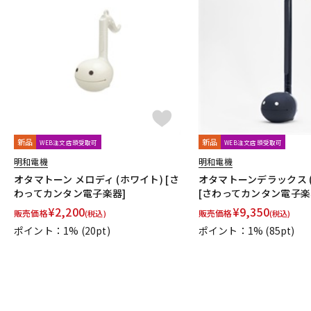
新品
新品
WEB注文店頭受取可
WEB注文店頭受取可
明和電機
明和電機
オタマトーン メロディ (ホワイト) [さ
オタマトーンデラックス 
わってカンタン電子楽器]
[さわってカンタン電子楽
¥
2,200
¥
9,350
販売価格
販売価格
(税込)
(税込)
ポイント：1%
(20pt)
ポイント：1%
(85pt)