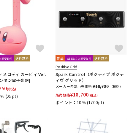
送料無料
新品
送料無料
文店頭受取可
WEB注文店頭受取可
Positive Grid
メロディ カービィ Ver.
Spark Control（ポジティブ ポジテ
ンタン電子楽器]
ィヴ グリッド）
¥18,700
メーカー希望小売価格
（税込）
750
(税込)
¥
18,700
販売価格
(税込)
1%
(25pt)
ポイント：10%
(1700pt)