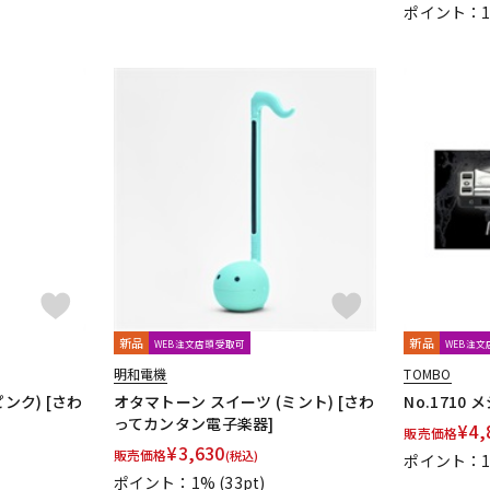
ポイント：
新品
新品
WEB注文店頭受取可
WEB注
明和電機
TOMBO
ンク) [さわ
オタマトーン スイーツ (ミント) [さわ
No.1710
ってカンタン電子楽器]
¥
4,
販売価格
¥
3,630
販売価格
(税込)
ポイント：
ポイント：1%
(33pt)