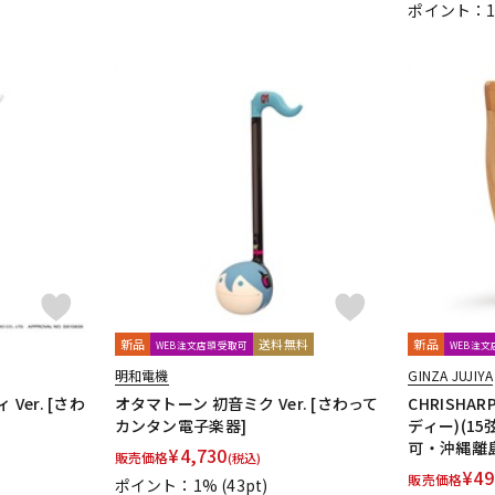
ポイント：
新品
送料無料
新品
WEB注文店頭受取可
WEB注
明和電機
GINZA JUJIYA
Ver. [さわ
オタマトーン 初音ミク Ver. [さわって
CHRISHA
カンタン電子楽器]
ディー)(1
可・沖縄離
¥
4,730
販売価格
(税込)
¥
49
販売価格
ポイント：1%
(43pt)