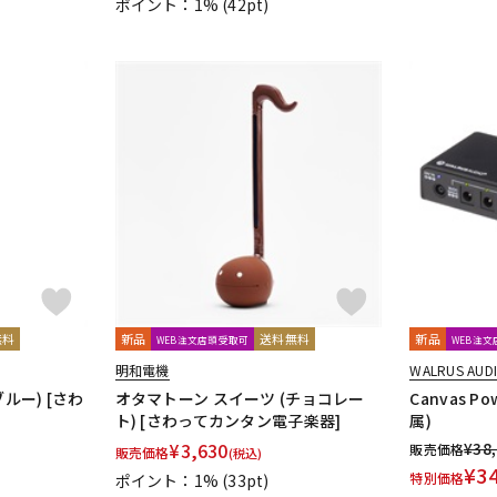
ポイント：1%
(42pt)
無料
新品
送料無料
新品
WEB注文店頭受取可
WEB注
明和電機
WALRUS AUD
ルー) [さわ
オタマトーン スイーツ (チョコレー
Canvas P
ト) [さわってカンタン電子楽器]
属)
¥
3,630
¥
38
販売価格
販売価格
(税込)
¥
3
特別価格
ポイント：1%
(33pt)