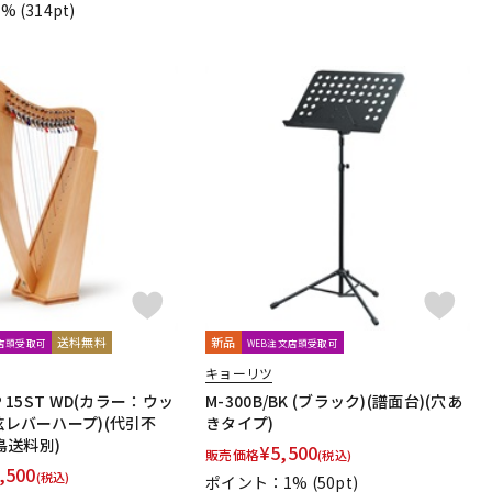
1%
(314pt)
送料無料
新品
文店頭受取可
WEB注文店頭受取可
キョーリツ
RP 15ST WD(カラー：ウッ
M-300B/BK (ブラック)(譜面台)(穴あ
5弦レバーハープ)(代引不
きタイプ)
島送料別)
¥
5,500
販売価格
(税込)
,500
(税込)
ポイント：1%
(50pt)