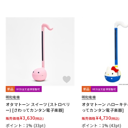
新品
新品
WEB注文店頭受取可
WEB注文店頭受取可
明和電機
明和電機
オタマトーン スイーツ (ストロベリ
オタマトーン ハローキティ 
ー) [さわってカンタン電子楽器]
ってカンタン電子楽器]
¥
3,630
¥
4,730
販売価格
販売価格
(税込)
(税込)
ポイント：1%
(33pt)
ポイント：1%
(43pt)