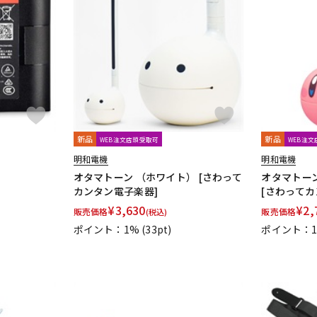
新品
新品
WEB注文店頭受取可
WEB注
明和電機
明和電機
オタマトーン （ホワイト） [さわって
オタマトーン 
カンタン電子楽器]
[さわってカ
¥
3,630
¥
2,
販売価格
販売価格
(税込)
ポイント：1%
(33pt)
ポイント：