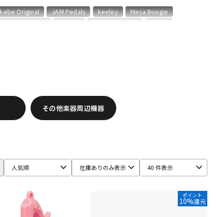
配信/ライブ
楽器アクセサ
Ikebe Original
JAM Pedals
keeley
Mesa Boogie
機器
リ
age Engineering
TOMBO
Universal Audio
UTAET
その他楽器周辺機器
人気順
在庫ありのみ表示
40 件表示
ポイント
10%
還元