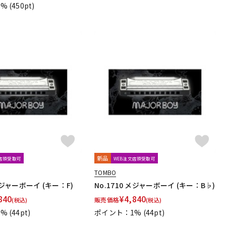
1%
(450pt)
新品
文店頭受取可
WEB注文店頭受取可
TOMBO
 メジャーボーイ (キー：F)
No.1710 メジャーボーイ (キー：B♭)
840
¥
4,840
販売価格
(税込)
(税込)
1%
(44pt)
ポイント：1%
(44pt)