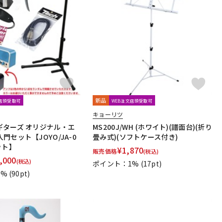
新品
文店頭受取可
WEB注文店頭受取可
キョーリツ
ギターズ オリジナル・エ
MS200J/WH (ホワイト)(譜面台)(折り
門セット【JOYO/JA-0
畳み式)(ソフトケース付き)
ット】
¥
1,870
販売価格
(税込)
,000
(税込)
ポイント：1%
(17pt)
1%
(90pt)