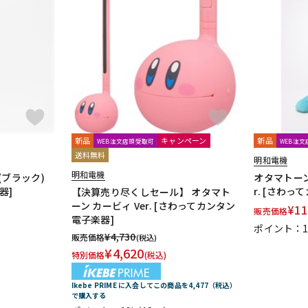
新品
キャンペーン
新品
WEB注文店頭受取可
WEB注
送料無料
明和電機
明和電機
(ブラック)
オタマトーン
器]
r. [さわ
【決算売り尽くしセール】 オタマト
ーン カービィ Ver. [さわってカンタン
¥
11
販売価格
電子楽器]
ポイント：
¥
4,730
販売価格
(税込)
¥
4,620
特別価格
(税込)
Ikebe PRIME に入会してこの商品を4,477（税込）
で購入する