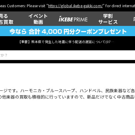
eas Customers: Please visit "
https://global.ikebe-gakki.com/
" for direct intern
売る
イベント
学割
古買取
動画
サービス
【重要】熊本県で発生した地震に伴う配送の遅延について(
07月29日
更新)
ベース
ウクレレ
ージです。ハーモニカ・ブルースハープ、ハンドベル、民族楽器など各
の他楽器の買取も積極的に行っていますので、新品だけでなく中古商品
管楽器
その他楽器