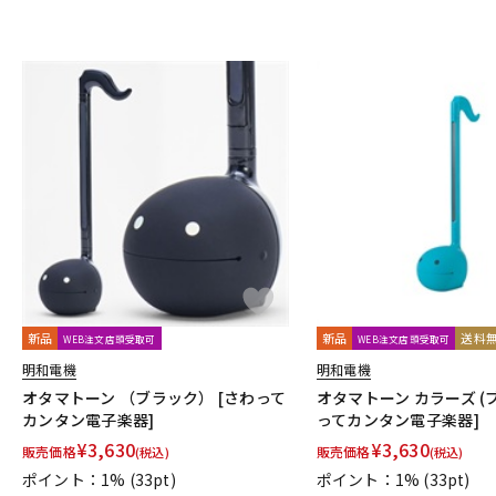
新品
新品
送料
WEB注文店頭受取可
WEB注文店頭受取可
明和電機
明和電機
オタマトーン （ブラック） [さわって
オタマトーン カラーズ (ブ
カンタン電子楽器]
ってカンタン電子楽器]
¥
3,630
¥
3,630
販売価格
販売価格
(税込)
(税込)
ポイント：1%
(33pt)
ポイント：1%
(33pt)