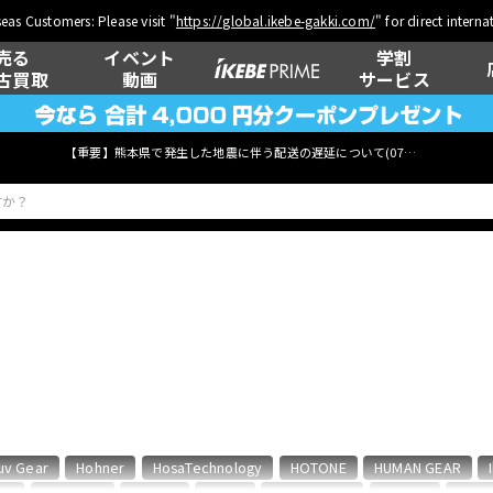
eas Customers: Please visit "
https://global.ikebe-gakki.com/
" for direct intern
売る
イベント
学割
古買取
動画
サービス
【重要】熊本県で発生した地震に伴う配送の遅延について(
07月29日
更新)
ベース
ウクレレ
管楽器
その他楽器
uv Gear
Hohner
HosaTechnology
HOTONE
HUMAN GEAR