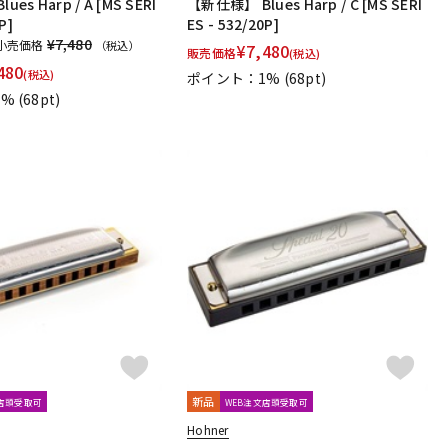
es Harp / A [MS SERI
【新仕様】 Blues Harp / C [MS SERI
P]
ES - 532/20P]
¥7,480
小売価格
（税込）
¥
7,480
販売価格
(税込)
480
(税込)
ポイント：1%
(68pt)
1%
(68pt)
新品
文店頭受取可
WEB注文店頭受取可
Hohner