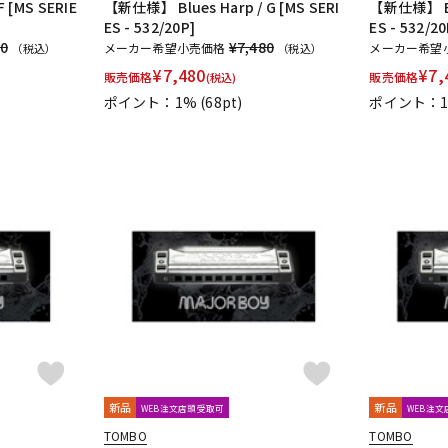
 [MS SERIE
【新仕様】 Blues Harp / G [MS SERI
【新仕様】 Blu
ES - 532/20P]
ES - 532/20
80
¥7,480
メーカー希望小売価格
メーカー希望
（税込）
（税込）
¥
7,480
¥
7,
販売価格
販売価格
(税込)
ポイント：1%
(68pt)
ポイント：
新品
新品
WEB注文店頭受取可
WEB注
TOMBO
TOMBO