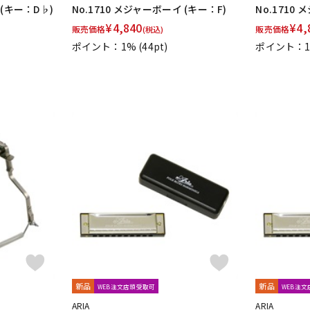
 (キー：D♭)
No.1710 メジャーボーイ (キー：F)
No.1710
¥
4,840
¥
4,
販売価格
販売価格
(税込)
ポイント：1%
(44pt)
ポイント：
新品
新品
WEB注文店頭受取可
WEB注
ARIA
ARIA