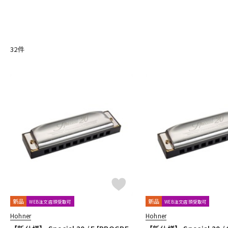
MONO
MUSICNOMAD
PIERMARIA
Positive Grid
PROID
DJ機器
DTM
VALETON
WALRUS AUDIO
他
キョーリツ
明和電機
GINZA JUJIYA
32
件
中古
ヴィンテー
新品
新品
WEB注文店頭受取可
WEB注文店頭受取可
Hohner
Hohner