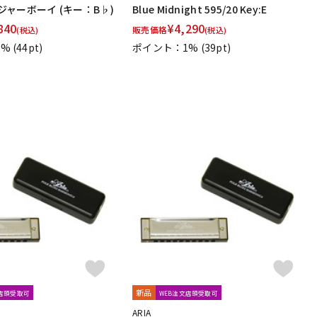
 メジャーボーイ (キー：B♭)
Blue Midnight 595/20 Key:E
840
¥
4,290
販売価格
(税込)
(税込)
1%
(44pt)
ポイント：1%
(39pt)
新品
文店頭受取可
WEB注文店頭受取可
ARIA