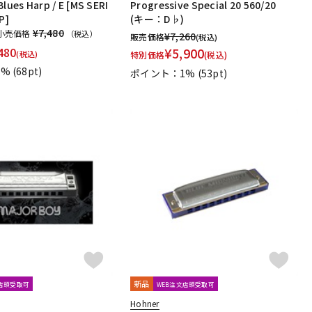
es Harp / E [MS SERI
Progressive Special 20 560/20
P]
(キー：D♭)
¥7,480
小売価格
（税込）
¥
7,260
販売価格
(税込)
480
¥
5,900
(税込)
特別価格
(税込)
1%
(68pt)
ポイント：1%
(53pt)
新品
文店頭受取可
WEB注文店頭受取可
Hohner