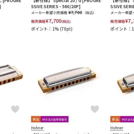
C [PROGRE
【新仕様】 Special 20 / G [PROGRE
【新仕様】 Spe
]
SSIVE SERIES - 560/20P]
SSIVE SERI
¥7,700
メーカー希望小売価格
メーカー希望
（税込）
¥
7,700
¥
7,
販売価格
販売価格
(税込)
ポイント：1%
(70pt)
ポイント：
新品
新品
WEB注文店頭受取可
WEB注
Hohner
Hohner