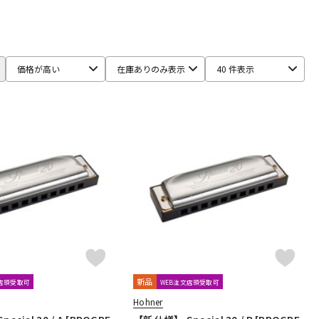
age Engineering
TOMBO
Universal Audio
UTAET
配信/ライブ
楽器アクセサ
機器
リ
価格が高い
在庫ありのみ表示
40 件表示
新品
文店頭受取可
WEB注文店頭受取可
Hohner