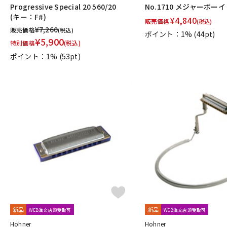
Progressive Special 20 560/20
No.1710 メジャーボーイ
(キー：F#)
¥
4,840
販売価格
(税込)
¥
7,260
販売価格
(税込)
ポイント：1%
(44pt)
¥
5,900
特別価格
(税込)
ポイント：1%
(53pt)
新品
新品
WEB注文店頭受取可
WEB注文店頭受取可
Hohner
Hohner