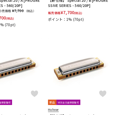
cial 20 / A [PROGRE
【新仕様】 Special 20 / B [PROGRE
ES - 560/20P]
SSIVE SERIES - 560/20P]
¥7,700
小売価格
（税込）
¥
7,700
販売価格
(税込)
700
(税込)
ポイント：1%
(70pt)
1%
(70pt)
新品
文店頭受取可
WEB注文店頭受取可
Hohner