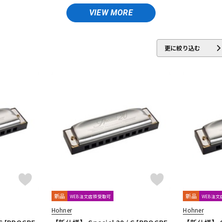
EA
Pro-mark
Roland
S.Yairi
SeamoonFX
SUZUKI
Teen
DTM オンラ
レコーディン
VIEW MORE
イン納品
グ機器
更に絞り込む
ジ
新品
新品
WEB注文店頭受取可
WEB注
Hohner
Hohner