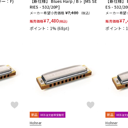
(キー：F)
【新仕様】 Blues Harp / B♭ [MS SE
【新仕様】 Blu
RIES - 532/20P]
ES - 532/20
¥7,480
メーカー希望小売価格
メーカー希望
（税込）
¥
7,480
¥
7,
販売価格
販売価格
(税込)
ポイント：1%
(68pt)
ポイント：
新品
新品
WEB注文店頭受取可
WEB注
Hohner
Hohner