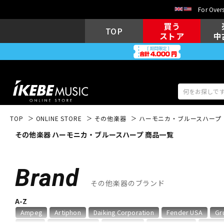
For Overs
買う
TOP
ストア
中
TOP
ONLINE STORE
その他楽器
ハーモニカ・ブルースハープ
その他楽器 ハーモニカ・ブルースハープ 商品一覧
アコギ/エレ
エレキギター
アコ
Brand
その他楽器のブランド
キーボード
電子ピアノ
A-Z
Ampeg
Artiphon
Daiking Corporation
Fender USA
Gr