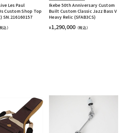
ive Les Paul
Ikebe 50th Anniversary Custom
0s Custom Shop Top
Built Custom Classic Jazz Bass V
) SN.216160157
Heavy Relic (SFAB3CS)
1,290,000
税込）
¥
（税込）