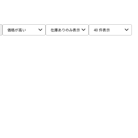
age Engineering
TOMBO
Universal Audio
UTAET
配信/ライブ
楽器アクセサ
機器
リ
価格が高い
在庫ありのみ表示
40 件表示