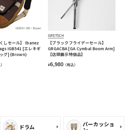
GRETSCH
しセール】 Ibanez
【ブラックフライデーセール】
 Bags IGB541 [エレキギ
GRGACBA [GA Cymbal Boom Arm]
] (Brown)
【店頭展示特価品】
6,980
込）
¥
（税込）
パーカッショ
ドラム
ン