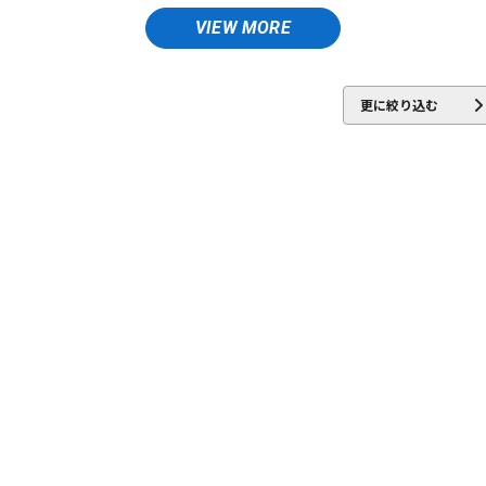
EA
Pro-mark
Roland
S.Yairi
SeamoonFX
SUZUKI
Teen
DTM オンラ
レコーディン
VIEW MORE
イン納品
グ機器
更に絞り込む
ジ