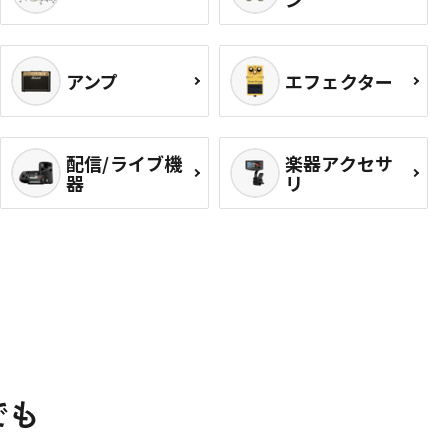
アンプ
エフェクター
配信/ライブ機
楽器アクセサ
器
リ