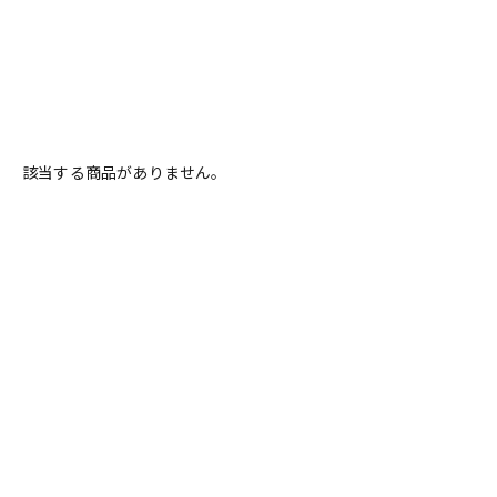
MONO
MUSICNOMAD
PIERMARIA
Positive Grid
PROID
DJ機器
DTM
VALETON
WALRUS AUDIO
他
キョーリツ
明和電機
GINZA JUJIYA
中古
ヴィンテー
該当する商品がありません。