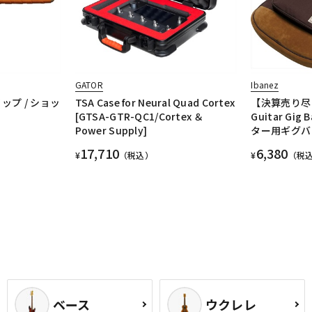
GATOR
Ibanez
リップ / ショッ
TSA Case for Neural Quad Cortex
【決算売り尽く
[GTSA-GTR-QC1/Cortex ＆
Guitar Gig
Power Supply]
ター用ギグバッグ
17,710
6,380
¥
（税込）
¥
（税
ベース
ウクレレ