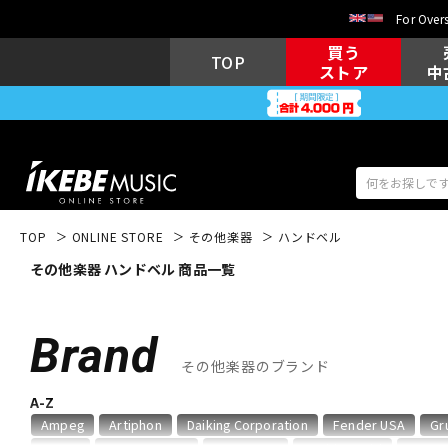
For Overs
買う
TOP
ストア
中
TOP
ONLINE STORE
その他楽器
ハンドベル
その他楽器 ハンドベル 商品一覧
アコギ/エレ
エレキギター
アコ
Brand
その他楽器のブランド
キーボード
電子ピアノ
A-Z
Ampeg
Artiphon
Daiking Corporation
Fender USA
Gr