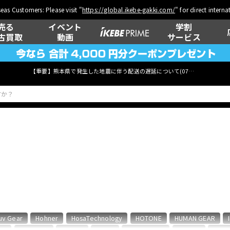
eas Customers: Please visit "
https://global.ikebe-gakki.com/
" for direct intern
売る
イベント
学割
古買取
動画
サービス
【重要】熊本県で発生した地震に伴う配送の遅延について(
07月29日
更新)
ベース
ウクレレ
管楽器
その他楽器
uv Gear
Hohner
HosaTechnology
HOTONE
HUMAN GEAR