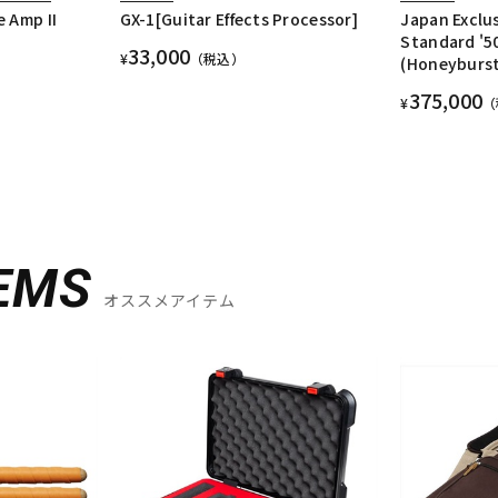
 Amp II
GX-1[Guitar Effects Processor]
Japan Exclus
Standard '5
33,000
¥
（税込）
(Honeyburst
375,000
¥
（
EMS
オススメアイテム