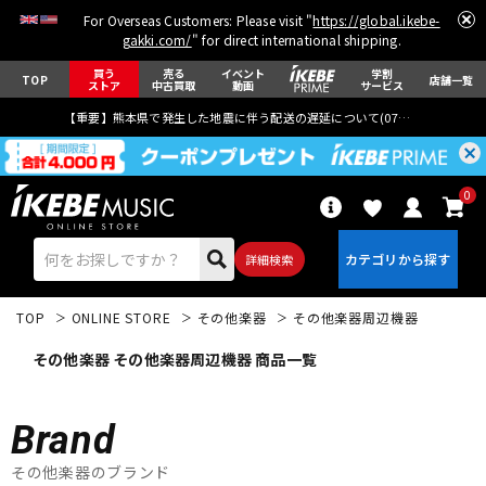
For Overseas Customers: Please visit "
https://global.ikebe-
gakki.com/
" for direct international shipping.
買う
売る
イベント
学割
TOP
店舗一覧
ストア
中古買取
動画
サービス
【重要】熊本県で発生した地震に伴う配送の遅延について(
07月29日
更新)
0
詳細検索
TOP
ONLINE STORE
その他楽器
その他楽器周辺機器
その他楽器 その他楽器周辺機器 商品一覧
Brand
エレキギター
アコギ/エレアコ
その他楽器のブランド