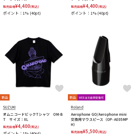
¥
4,400
¥
4,400
販売価格
(税込)
販売価格
(税込)
ポイント：1%
(40pt)
ポイント：1%
(40pt)
新品
新品
WEB注文店頭受取可
SUZUKI
Roland
オムニコードビックTシャツ OM-B
Aerophone GO/Aerophone mini
T サイズ：XL
交換用マウスピース（OP-AE05MP
H）
¥
4,400
販売価格
(税込)
¥
5,500
販売価格
(税込)
ポイント：1%
(40pt)