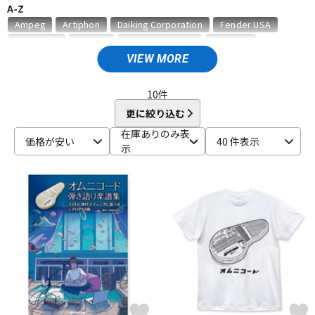
A-Z
ベース
ウクレレ
Ampeg
Artiphon
Daiking Corporation
Fender USA
Gruv Gear
Hohner
HosaTechnology
HOTONE
HUMAN GEAR
Ikebe Original
JAM Pedals
keeley
VIEW MORE
ドラム
パーカッション
Mesa Boogie
MONO
MUSICNOMAD
PIERMARIA
Positive Grid
PROIDEA
Pro-mark
Roland
S.Yairi
10
件
SeamoonFX
SUZUKI
Teenage Engineering
TOMBO
更に絞り込む
キーボード
電子ピアノ
Universal Audio
UTAET
VALETON
WALRUS AUDIO
在庫ありのみ表
価格が安い
40 件表示
他
示
キョーリツ
明和電機
GINZA JUJIYA
管楽器
その他楽器
アンプ
エフェクター
DJ機器
DTM