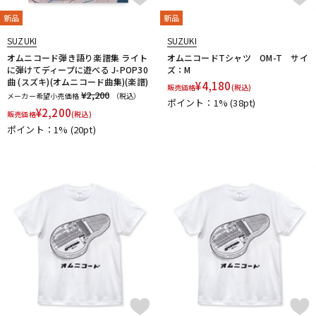
DTM オンライン納品
レコーディング機器
新品
新品
SUZUKI
SUZUKI
オムニコード弾き語り楽譜集 ライト
オムニコードTシャツ OM-T サイ
配信/ライブ機器
楽器アクセサリ
に弾けてディープに遊べる J-POP30
ズ：M
曲 (スズキ)(オムニコード曲集)(楽譜)
¥
4,180
販売価格
(税込)
¥2,200
メーカー希望小売価格
（税込）
ポイント：1%
(38pt)
¥
2,200
中古
ヴィンテージ
販売価格
(税込)
ポイント：1%
(20pt)