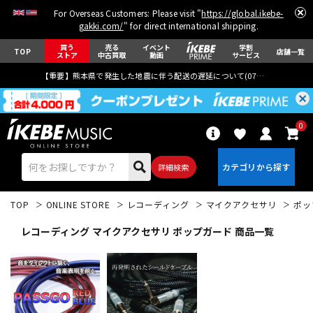
For Overseas Customers: Please visit "
https://global.ikebe-
gakki.com/
" for direct international shipping.
買う
売る
イベント
学割
TOP
店舗一覧
ストア
中古買取
動画
サービス
【重要】熊本県で発生した地震に伴う配送の遅延について(
07月29日
更新)
0
詳細検索
TOP
ONLINE STORE
レコーディング
マイクアクセサリ
ポッ
レコーディング マイクアクセサリ ポップガード 商品一覧
エレキギター
アコギ/エレアコ