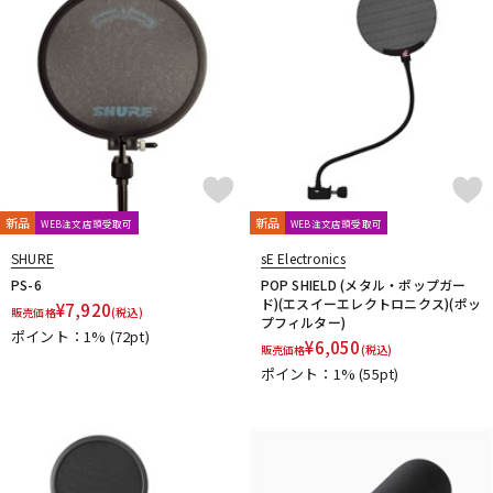
新品
新品
WEB注文店頭受取可
WEB注文店頭受取可
SHURE
sE Electronics
PS-6
POP SHIELD (メタル・ポップガー
ド)(エスイーエレクトロニクス)(ポッ
¥
7,920
販売価格
(税込)
プフィルター)
ポイント：1%
(72pt)
¥
6,050
販売価格
(税込)
ポイント：1%
(55pt)