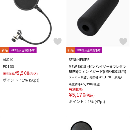
新品
新品
WEB注文店頭受取可
WEB注文店頭受取可
AUDIX
SENNHEISER
PD133
MZW 8018 (ゼンハイザー)(ウレタン
風防)(ウィンドガード)(MKH8018用)
¥
5,500
販売価格
(税込)
¥5,170
メーカー希望小売価格
（税込）
ポイント：1%
(50pt)
¥
5,390
販売価格
(税込)
特別価格
¥
5,170
(税込)
ポイント：1%
(47pt)