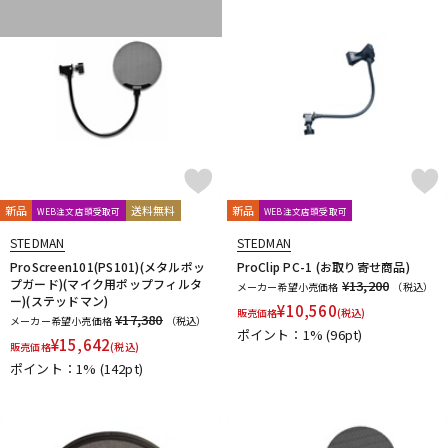
新品
送料無料
新品
WEB注文店頭受取可
WEB注文店頭受取可
STEDMAN
STEDMAN
ProScreen101(PS101)(メタルポッ
ProClip PC-1 (お取り寄せ商品)
プガード)(マイク用ポップフィルタ
¥13,200
メーカー希望小売価格
（税込）
ー)(ステッドマン)
¥
10,560
販売価格
(税込)
¥17,380
メーカー希望小売価格
（税込）
ポイント：1%
(96pt)
¥
15,642
販売価格
(税込)
ポイント：1%
(142pt)