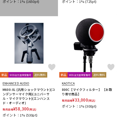
ポイント：1%
(1650pt)
ポイント：1%
(725pt)
KAKASHI Professional Stands
KAOTICA
KENTON
Kikutani
KLH Audio
KORG
KOSS
KOTOBUKI
KRK
KRYNA
KSdigital
KVOX
L-O
Lauten Audio
LEWITT
Lexicon
Line6
LOJECT
maag audio
MACKIE
MANLEY
marantz Professional
Marshall
MASELEC
MATRIX
M-AUDIO
Mee audio
MIDAS
Millennia
MINI-SONEX
MISTRAL
MOGAMI
Mojave Audio
Monkey Banana
MONSTER CABLE
Morton Microphone Systems
Musikelectronic Geithain
MUTEC
MUZEN
NEUMANN
Noah’sark
Nothing
OHASHI
Oktava
OLLO AUDIO
onso
ORB
Oyaide
新品
送料無料
新品
送料無料
WEB注文店頭受取可
WEB注文店頭受取可
P-S
ENHANCED AUDIO
KAOTICA
Palmer
PEAVEY
Peluso
PhoenixAudio
PHONON
M600-XL (汎用ショックマウント)(コ
800C【マイクフィルター】 【お取
Pioneer DJ
Placid Audio
PMC
PreSonus
ンデンサーマイク用)(ユニバーサ
り寄せ商品】
ル・マイクマウント)(エンハンス
PRIMACOUSTIC
Primo
PrismSound
PROIDEA
¥
33,000
販売価格
(税込)
ド・オーディオ)
Protection Racket
Providence
Pueblo Audio
PULSE
ポイント：1%
(300pt)
¥
58,300
販売価格
(税込)
Purple audio
QUIK LOK
Radial
Rational Acoustics
ポイント：1%
(530pt)