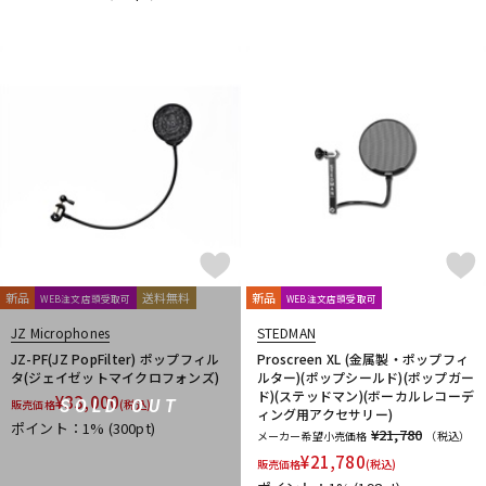
reloop
reProducer Audio
Rhapsodio
RODE
Roger Mayer
Roland
Ronk Japan
Roswell Pro Audio
RoyerLabs
RUPERT NEVE DESIGNS
Rycote
Samar Audio Design
sanken
SANWA SUPPLY
SCHOEPS
sE Electronics
Seide
SENNHEISER
Shadow Hills Industries
SHINYA’S STUDIO
SHIZUKA
SHURE
SlateDigital
SLR Studios
SONTRONICS
SONY
SoundCraft
Soyuz
SPL
SSL(Solid State Logic)
STAX
STAY
STEDMAN
Steven Slate Audio
Superlux
SUZUKI
Sym・Proceed
T-Z
TAKACHI
TAMA
TANNOY
TASCAM
tc electronic
新品
送料無料
新品
WEB注文店頭受取可
WEB注文店頭受取可
TC helicon
Tech
Teenage Engineering
TELEFUNKEN
JZ Microphones
STEDMAN
Thermionic Culture
TOMOCA
Tonelux
Townsend Labs
JZ-PF(JZ PopFilter) ポップフィル
Proscreen XL (金属製・ポップフィ
T-REX
TRIAL
Triprop
TRITON AUDIO
TRUE DYNA
タ(ジェイゼットマイクロフォンズ)
ルター)(ポップシールド)(ポップガー
ド)(ステッドマン)(ボーカルレコーデ
TUBE-TECH
UDG
ULTIMATE
ULTRASONE
¥
33,000
SOLD OUT
販売価格
(税込)
ィング用アクセサリー)
Umbrella Company
United Studio Technologies
ポイント：1%
(300pt)
¥21,780
メーカー希望小売価格
（税込）
Universal Audio
unknown
VELCRO(R) Brand
Vermona
¥
21,780
販売価格
(税込)
Vertigo Sound
Vintech Audio
VitalAudio
V-MODA