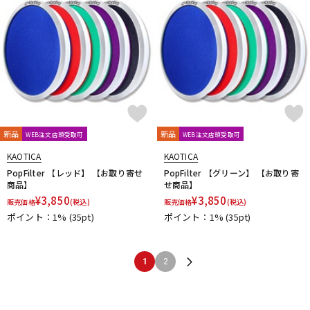
新品
新品
WEB注文店頭受取可
WEB注文店頭受取可
KAOTICA
KAOTICA
PopFilter 【レッド】 【お取り寄せ
PopFilter 【グリーン】 【お取り寄
商品】
せ商品】
¥
3,850
¥
3,850
販売価格
(税込)
販売価格
(税込)
ポイント：1%
(35pt)
ポイント：1%
(35pt)
1
2