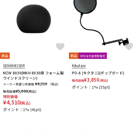
新品
新品
WEB注文店頭受取可
SENNHEISER
Kikutani
MZW 8030(MKH 8030用 フォーム製
PO-6 (キクタニ)(ポップガード)
ウインドスクリーン)
¥
3,850
販売価格
(税込)
¥4,510
メーカー希望小売価格
（税込）
ポイント：1%
(35pt)
¥
5,060
販売価格
(税込)
特別価格
¥
4,510
(税込)
ポイント：1%
(41pt)