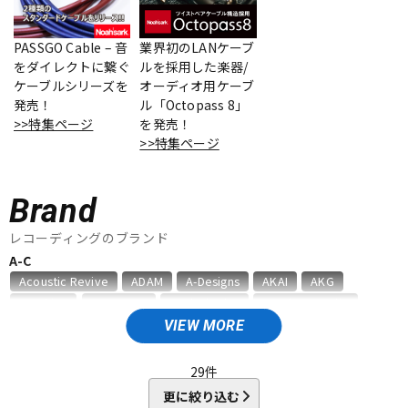
ベース
ウクレレ
PASSGO Cable – 音
業界初のLANケーブ
をダイレクトに繋ぐ
ルを採用した楽器/
ケーブルシリーズを
オーディオ用ケーブ
ドラム
パーカッション
発売！
ル「Octopass 8」
>>特集ページ
を発売！
>>特集ページ
キーボード
電子ピアノ
Brand
管楽器
その他楽器
レコーディングのブランド
A-C
Acoustic Revive
ADAM
A-Designs
AKAI
AKG
アンプ
エフェクター
Amphion
AMS Neve
Analysis Plus
Antelope Audio
API
APOGEE
ARMS
ART
ARTRIG
ATC
ATL.INC
VIEW MORE
audient
audio-technica
AUDIX
AURATONE
Avantone
DJ機器
DTM
AVID
BAE Audio
BEHRINGER
BELDEN
Bettermaker
29
件
beyerdynamic
BOSS
Brauner
Bricasti Design
更に絞り込む