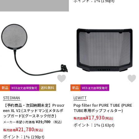
ポイント：1%
(198pt)
Vocal Mist
VOVOX
VOX-O-RAMA
Voyage Audio
WAGNUS.
WAVES
WesAudio
Wharfedale
Wunder Audio
Xvive
YAMAHA
YAXI
Zahl
ZAOR
ZOOM
ZYLIA
他
キョーリツ
トーリハン
パイン・クリエイト
山本音響工芸
明工社
DrAlienSmith
NiCSo
cmf by NOTHING
Wavebone
Harrison Audio
SDM / Family Labo
新品
送料無料
新品
WEB注文店頭受取可
WEB注文店頭受取可
STEDMAN
LEWITT
【予約商品・次回納期未定】Proscr
Pop filter for PURE TUBE (PURE
een XL V2 (ステッドマン)(メタルポ
TUBE専用ポップフィルター)
ップガード)(グースネック付き)
¥
17,930
販売価格
(税込)
¥21,780
メーカー希望小売価格
（税込）
ポイント：1%
(163pt)
¥
21,780
販売価格
(税込)
ポイント：1%
(198pt)