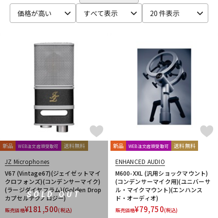
CANARE
CaTeFo
Chandler
Coil Audio
Conisis
DTM オンライン納品
レコーディング機器
価格が高い
すべて表示
20 件表示
Cranborne Audio
CROXS
CURRENT
CUSTOM TRY
D-F
DangerousMusic
dbx
DENON
DENON Professional
配信/ライブ機器
楽器アクセサリ
DEXIBELL
Digitech
DMSD
DPA
DRAWMER
DYNAUDIO PRO
Ear Trumpet Labs
EARTHWORKS
Ehrlund Microphone
Electro Harmonix
Electro Voice
中古
ヴィンテージ
elysia
Empirical Labs
ENHANCED AUDIO
Entreq
ESI
EVE Audio
Eventide
EXFORM
Fischer Amps
FMR AUDIO
FOCAL
Focusrite
FOSTEX
Free The Tone
FURMAN
FURUTECH
G-K
G_2Systems
GATOR
GATOR Frameworks
新品
送料無料
新品
送料無料
WEB注文店頭受取可
WEB注文店頭受取可
GOLDEN AGE PROJECT
GRACE design
Gravity
JZ Microphones
ENHANCED AUDIO
Groove Tubes
HAYAKUMO
HEADREC
Hear Technologies
V67 (Vintage67)(ジェイゼットマイ
M600-XXL (汎用ショックマウント)
HEDD
HEiL SOUND
HERCULES
Heritage Audio
クロフォンズ)(コンデンサーマイク)
(コンデンサーマイク用)(ユニバーサ
(ラージダイヤフラム)(Golden Drop
ル・マイクマウント)(エンハンス
HUMPBACK ENGINEERING
IGS Audio
IK Multimedia
SOLD OUT
カプセルテクノロジー)
ド・オーディオ)
Ikebe Original
infist Design
ISO ACOUSTICS
ISOVOX
¥
181,500
¥
79,750
販売価格
(税込)
販売価格
(税込)
JBL
JohnBlue Audio
JVC
JZ Microphones
K.W.S