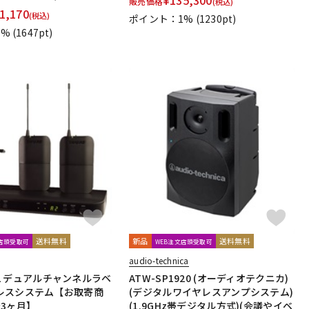
販売価格
(税込)
1,170
dio Technologies
Universal Audio
unknown
(税込)
ポイント：1%
(1230pt)
oyage Audio
WAGNUS.
WAVES
WesAudio
Wharfedale
1%
(1647pt)
Harrison Audio
SDM / Family Labo
送料無料
新品
送料無料
文店頭受取可
WEB注文店頭受取可
audio-technica
CVL デュアルチャンネルラベ
ATW-SP1920 (オーディオテクニカ)
レスシステム【お取寄商
(デジタルワイヤレスアンプシステム)
3ヶ月】
(1.9GHz帯デジタル方式)(会議やイベ