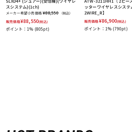
SLXD4+ (シュアー)(受信機)(ワイヤレ
ATW-3211HH1（ 2
スシステム)(1ch)
ッターワイヤレスシステム
¥88,550
2WIRE_R】
メーカー希望小売価格
（税込）
¥
86,900
¥
88,550
販売価格
販売価格
(税込)
(税込)
ポイント：1%
(790pt)
ポイント：1%
(805pt)