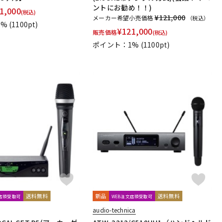
ントにお勧め！！)
1,000
(税込)
¥121,000
メーカー希望小売価格
（税込）
1%
(1100pt)
¥
121,000
販売価格
(税込)
ポイント：1%
(1100pt)
送料無料
新品
送料無料
文店頭受取可
WEB注文店頭受取可
audio-technica