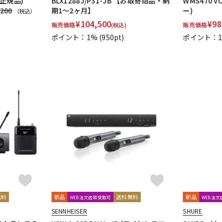
国内正規品)
BLX1288J/P31-JB 【お取寄商品・納
WMS470 V
,200
期1～2ヶ月】
ー)
（税込）
¥
104,500
¥
98
販売価格
販売価格
(税込)
ポイント：1%
(950pt)
ポイント：
無料
新品
送料無料
新品
WEB注文店頭受取可
WEB注
SENNHEISER
SHURE