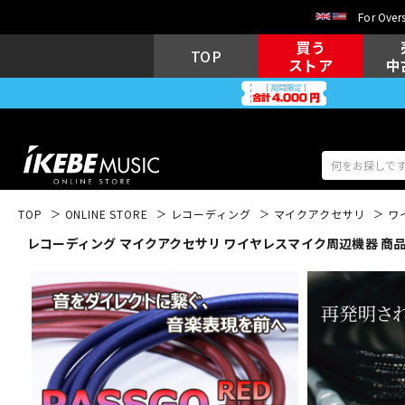
For Overs
買う
TOP
ストア
中
TOP
ONLINE STORE
レコーディング
マイクアクセサリ
ワ
レコーディング マイクアクセサリ ワイヤレスマイク周辺機器 商
アコギ/エレ
エレキギター
アコ
キーボード
電子ピアノ