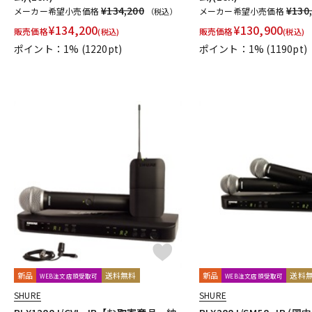
¥134,200
¥130
メーカー希望小売価格
メーカー希望小売価格
（税込）
¥
134,200
¥
130,900
販売価格
販売価格
(税込)
(税込)
ポイント：1%
(1220pt)
ポイント：1%
(1190pt)
新品
送料無料
新品
送料
WEB注文店頭受取可
WEB注文店頭受取可
SHURE
SHURE