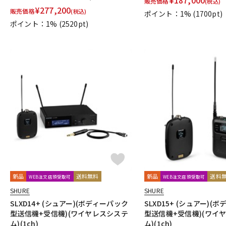
販売価格
(税込)
¥
277,200
TRIAL
Triprop
TRITON AUDIO
TRUE DYNA
TUBE-TECH
販売価格
(税込)
ポイント：1%
(1700pt)
VELCRO(R) Brand
Vermona
Vertigo Sound
Vintech Audio
ポイント：1%
(2520pt)
Wunder Audio
Xvive
YAMAHA
YAXI
Zahl
ZAOR
他
キョーリツ
トーリハン
パイン・クリエイト
山本音響工芸
新品
送料無料
新品
送料
WEB注文店頭受取可
WEB注文店頭受取可
SHURE
SHURE
SLXD14+ (シュアー)(ボディーパック
SLXD15+ (シュアー)(
型送信機+受信機)(ワイヤレスシステ
型送信機+受信機)(ワイ
ム)(1ch)
ム)(1ch)