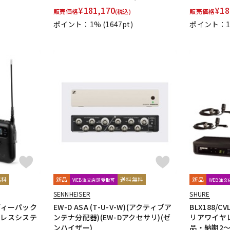
¥
181,170
¥
18
UDG
ULTIMATE
ULTRASONE
Umbrella Company
United Stu
販売価格
販売価格
(税込)
VitalAudio
V-MODA
Vocal Mist
VOVOX
VOX-O-RAMA
V
ポイント：1%
(1647pt)
ポイント：
ZOOM
ZYLIA
明工社
DrAlienSmith
NiCSo
cmf by NOTHING
Wavebone
無料
新品
送料無料
新品
WEB注文店頭受取可
WEB注
SENNHEISER
SHURE
ボディーパック
EW-D ASA (T-U-V-W)(アクティブア
BLX188/
ヤレスシステ
ンテナ分配器)(EW-Dアクセサリ)(ゼ
リアワイヤ
ンハイザー)
品・納期2～