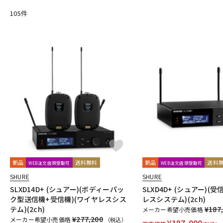
DangerousMusic
dbx
DENON
DENON Professional
DEX
105
件
Electro Harmonix
Electro Voice
elysia
Empirical Labs
FOSTEX
Free The Tone
FURMAN
FURUTECH
G-K
G_2Systems
GATOR
GATOR Frameworks
GOLDEN AGE P
HERCULES
Heritage Audio
HUMPBACK ENGINEERING
IGS 
JZ Microphones
K.W.S
KAKASHI Professional Stands
KAO
L-O
Lauten Audio
LEWITT
Lexicon
Line6
LOJECT
maag 
Millennia
MINI-SONEX
MISTRAL
MOGAMI
Mojave Audi
Noah’sark
Nothing
OHASHI
Oktava
OLLO AUDIO
o
P-S
Palmer
PEAVEY
Peluso
PhoenixAudio
PHONON
Pi
Providence
Pueblo Audio
PULSE
Purple audio
QUIK 
新品
送料無料
新品
送料
WEB注文店頭受取可
WEB注文店頭受取可
Roswell Pro Audio
RoyerLabs
RUPERT NEVE DESIGNS
Ry
SHURE
SHURE
Shadow Hills Industries
SHINYA’S STUDIO
SHIZUKA
SHUR
SLXD14D+ (シュアー)(ボディーパッ
SLXD4D+ (シュアー)(受
STEDMAN
Steven Slate Audio
Superlux
SUZUKI
Sym
ク型送信機+受信機)(ワイヤレスシス
レスシステム)(2ch)
テム)(2ch)
¥187
メーカー希望小売価格
T-Z
¥277,200
メーカー希望小売価格
（税込）
TAKACHI
TAMA
TANNOY
TASCAM
tc electronic
TC 
¥
187,000