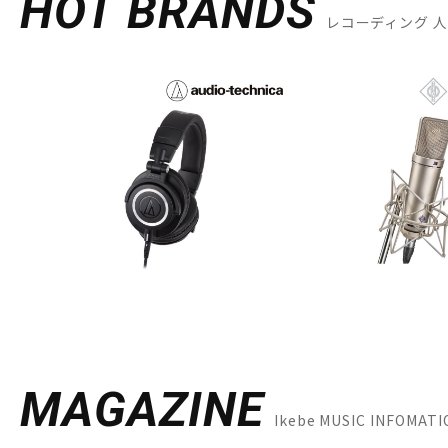
HOT BRANDS
レコーディング 
MAGAZINE
Ikebe MUSIC INFO