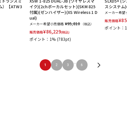
ピーストランスミ
XSW 1-825 DUAL-JB (ワイヤレスマ
SLXD5+ 
）【ATW3
イク)(2chボーカルセット)(SKM 825
スシステム)(
付属)(ゼンハイザー)(XS Wireless 1 D
メーカー希望
ual)
¥
85
販売価格
¥95,810
メーカー希望小売価格
（税込）
ポイント：
¥
86,229
販売価格
(税込)
ポイント：1%
(783pt)
...
1
2
3
6