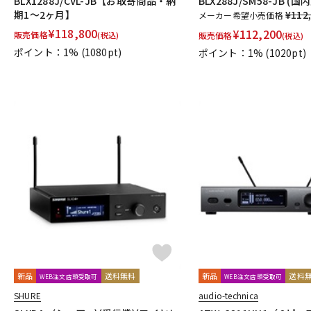
BLX1288J/CVL-JB【お取寄商品・納
BLX288J/SM58-JB (
期1～2ヶ月】
¥112
メーカー希望小売価格
¥
118,800
¥
112,200
販売価格
(税込)
販売価格
(税込)
ポイント：1%
(1080pt)
ポイント：1%
(1020pt)
新品
送料無料
新品
送料
WEB注文店頭受取可
WEB注文店頭受取可
SHURE
audio-technica