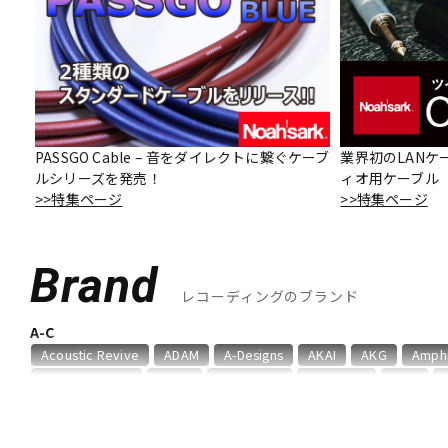
DJ機器
DTM
中古
ヴィンテー
PASSGO Cable – 音をダイレクトに繋ぐケーブ
業界初のLANケ
ルシリーズを発売！
ィオ用ケーブル「O
>>特集ページ
>>特集ページ
Brand
レコーディングのブランド
A-C
Acoustic Revive
ADAM
A-Designs
AKAI
AKG
Amph
audio-technica
AUDIX
AURATONE
Avantone
AVID
Chandler
Coil Audio
Conisis
Cranborne Audio
CROXS
D-F