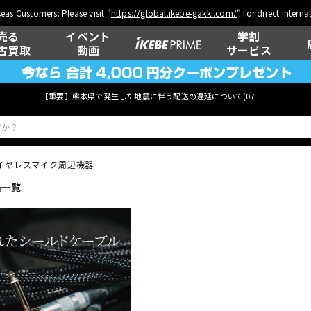
eas Customers: Please visit "
https://global.ikebe-gakki.com/
" for direct intern
売る
イベント
学割
古買取
動画
サービス
【重要】熊本県で発生した地震に伴う配送の遅延について(
07月29日
更新)
イヤレスマイク周辺機器
品一覧
ベース
ウクレレ
管楽器
その他楽器