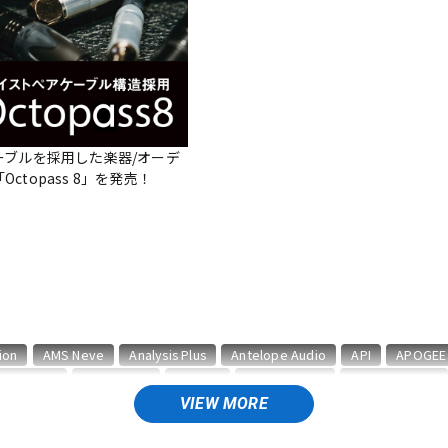
DTM オンラ
レコーディン
イン納品
グ機器
ジ
ーブルを採用した楽器/オーデ
ctopass 8」を発売！
ion
AMS Neve
Analysis Plus
Antelope Audio
API
APOGEE
BAE Audio
BEHRINGER
BELDEN
Bettermaker
beyerdynamic
CURRENT
CUSTOM TRY
VIEW MORE