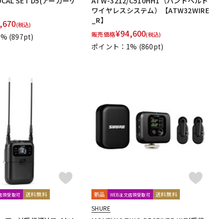
OCAL SET D5(アーカーゲ
ATW-3212/C510HH1（ハンドヘルド
ワイヤレスシステム）【ATW32WIRE
_R】
,670
(税込)
¥
94,600
販売価格
(税込)
1%
(897pt)
ポイント：1%
(860pt)
送料無料
新品
送料無料
文店頭受取可
WEB注文店頭受取可
SHURE