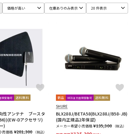
Ear Trumpet Labs
EARTHWORKS
Ehrlund Microphone
価格が高い
在庫ありのみ表示
20 件表示
RM
Fischer Amps
FMR AUDIO
FOCAL
Focusrite
HEADREC
Hear Technologies
HEDD
HEiL SOUND
ICS
ISOVOX
JBL
JohnBlue Audio
JVC
BUKI
KRK
KRYNA
KSdigital
KVOX
ASELEC
MATRIX
M-AUDIO
Mee audio
MIDAS
s
Musikelectronic Geithain
MUTEC
MUZEN
NEUMANN
imo
PrismSound
PROIDEA
Protection Racket
Rhapsodio
RODE
Roger Mayer
Roland
Ronk Japan
送料無料
新品
送料無料
文店頭受取可
WEB注文店頭受取可
sE Electronics
Seide
SENNHEISER
SHURE
ft
Soyuz
SPL
SSL(Solid State Logic)
STAX
STAY
0(指向性アンテナ ブースタ
BLX288J/BETA58(BLX288J/B58-JB)
866))(EW-Dアクセサリ)
(国内正規品2年保証)
ー)
¥135,300
メーカー希望小売価格
（税込）
¥201,300
小売価格
（税込）
Culture
TOMOCA
Tonelux
Townsend Labs
T-REX
¥
135,300