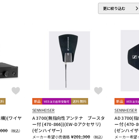
IBELL
Digitech
DMSD
DPA
DRAWMER
DYNAUDIO PRO
更に絞り込む
ENHANCED AUDIO
Entreq
ESI
EVE Audio
Eventide
EXFO
ROJECT
GRACE design
Gravity
Groove Tubes
HAYAKUMO
Audio
IK Multimedia
Ikebe Original
infist Design
ISO ACOUST
TICA
KENTON
Kikutani
KLH Audio
KORG
KOSS
KOTO
audio
MACKIE
MANLEY
marantz Professional
Marshall
M
o
Monkey Banana
MONSTER CABLE
Morton Microphone System
nso
ORB
Oyaide
oneer DJ
Placid Audio
PMC
PreSonus
PRIMACOUSTIC
Pr
LOK
Radial
Rational Acoustics
reloop
reProducer Audio
無料
新品
送料無料
新品
WEB注文店頭受取可
WEB注
cote
Samar Audio Design
sanken
SANWA SUPPLY
SCHOEPS
SENNHEISER
SENNHEISER
E
SlateDigital
SLR Studios
SONTRONICS
SONY
SoundCra
信機)(ワイヤ
A 3700(無指向性アンテナ ブースタ
AD 370
・Proceed
ー付 (470-866))(EW-Dアクセサリ)
ー付 (470-
,000
(ゼンハイザー)
(ゼンハイザ
（税込）
¥201,300
メーカー希望小売価格
メーカー希望
（税込）
helicon
Tech
Teenage Engineering
TELEFUNKEN
Thermionic 