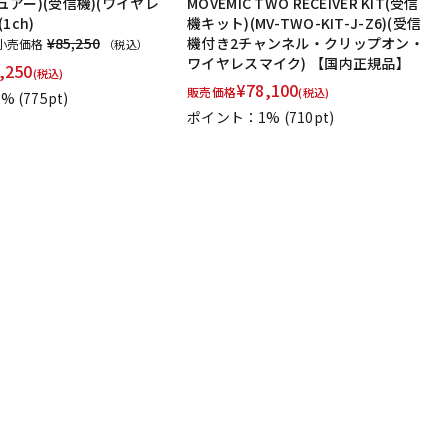
(シュアー)(受信機)(ワイヤレ
MOVEMIC TWO RECEIVER KIT(受信
1ch)
機キット)(MV-TWO-KIT-J-Z6)(受信
¥85,250
機付き2チャンネル・クリップオン・
小売価格
（税込）
ワイヤレスマイク) 【国内正規品】
,250
(税込)
¥
78,100
販売価格
(税込)
1%
(775pt)
ポイント：1%
(710pt)