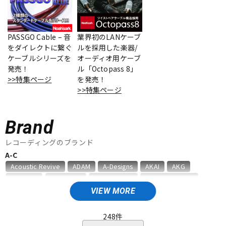
ベース
ウクレレ
PASSGO Cable – 音
業界初のLANケーブ
をダイレクトに繋ぐ
ルを採用した楽器/
ドラム
パーカッション
ケーブルシリーズを
オーディオ用ケーブ
発売！
ル「Octopass 8」
>>特集ページ
を発売！
キーボード
電子ピアノ
>>特集ページ
Brand
管楽器
その他楽器
レコーディングのブランド
A-C
アンプ
エフェクター
Acoustic Revive
ADAM
A-Designs
AKAI
AKG
Amphion
AMS Neve
Analysis Plus
Antelope Audio
API
APOGEE
ARMS
ART
ARTRIG
ATC
ATL.INC
VIEW MORE
DJ機器
DTM
audient
audio-technica
AUDIX
AURATONE
Avantone
AVID
BAE Audio
BEHRINGER
BELDEN
Bettermaker
248
件