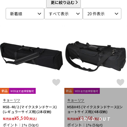
beyerdynamic
BOSS
Brauner
Bricasti Design
更に絞り込む
DTM オンライン納品
レコーディング機器
CANARE
CaTeFo
Chandler
Coil Audio
Conisis
新着順
すべて表示
20 件表示
Cranborne Audio
CROXS
CURRENT
CUSTOM TRY
D-F
配信/ライブ機器
楽器アクセサリ
DangerousMusic
dbx
DENON
DENON Professional
DEXIBELL
Digitech
DMSD
DPA
DRAWMER
DYNAUDIO PRO
Ear Trumpet Labs
EARTHWORKS
中古
ヴィンテージ
Ehrlund Microphone
Electro Harmonix
Electro Voice
elysia
Empirical Labs
ENHANCED AUDIO
Entreq
ESI
EVE Audio
Eventide
EXFORM
Fischer Amps
FMR AUDIO
FOCAL
Focusrite
FOSTEX
Free The Tone
FURMAN
FURUTECH
G-K
G_2Systems
GATOR
GATOR Frameworks
新品
新品
WEB注文店頭受取可
WEB注文店頭受取可
GOLDEN AGE PROJECT
GRACE design
Gravity
キョーリツ
キョーリツ
Groove Tubes
HAYAKUMO
HEADREC
Hear Technologies
MSB-40/2 (マイクスタンドケース)
MSBH45 (マイクスタンドケース)(シ
HEDD
HEiL SOUND
HERCULES
Heritage Audio
(レギュラーサイズ用)(2本収納)
ョートサイズ用)(4本収納)
HUMPBACK ENGINEERING
IGS Audio
IK Multimedia
¥
5,500
¥
6,160
SOLD OUT
販売価格
(税込)
販売価格
(税込)
Ikebe Original
infist Design
ISO ACOUSTICS
ISOVOX
ポイント：1%
(50pt)
ポイント：1%
(56pt)