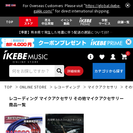
For Overseas Customers: Please visit "
https://global.ikebe-
gakki.com/
" for direct international shipping.
買う
売る
イベント
学割
TOP
店舗一覧
ストア
中古買取
動画
サービス
【重要】熊本県で発生した地震に伴う配送の遅延について(
07月29日
更新)
0
詳細検索
TOP
ONLINE STORE
レコーディング
マイクアクセサリ
その
レコーディング マイクアクセサリ その他マイクアクセサリー
商品一覧
エレキギター
アコギ/エレアコ