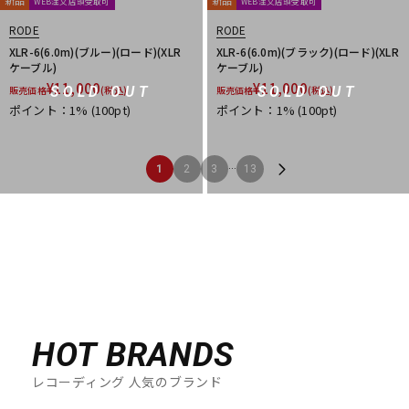
新品
新品
WEB注文店頭受取可
WEB注文店頭受取可
RODE
RODE
XLR-6(6.0m)(ブルー)(ロード)(XLR
XLR-6(6.0m)(ブラック)(ロード)(XLR
ケーブル)
ケーブル)
¥
11,000
¥
11,000
SOLD OUT
SOLD OUT
販売価格
(税込)
販売価格
(税込)
ポイント：1%
(100pt)
ポイント：1%
(100pt)
...
1
2
3
13
HOT BRANDS
レコーディング 人気のブランド