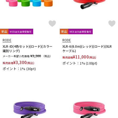
新品
新品
WEB注文店頭受取可
WEB注文店頭受取可
RODE
RODE
XLR-ID(4色セット)(ロード)(カラー
XLR-6(6.0m)(レッド)(ロード)(XLR
識別リング)
ケーブル)
¥3,300
メーカー希望小売価格
（税込）
¥
11,000
販売価格
(税込)
¥
3,300
ポイント：1%
(100pt)
販売価格
(税込)
ポイント：1%
(30pt)