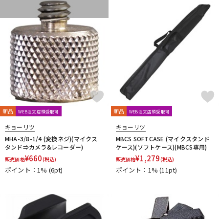
Purple audio
QUIK LOK
Radial
Rational Acoustics
reloop
reProducer Audio
Rhapsodio
RODE
Roger Mayer
Roland
Ronk Japan
Roswell Pro Audio
RoyerLabs
RUPERT NEVE DESIGNS
Rycote
Samar Audio Design
sanken
SANWA SUPPLY
SCHOEPS
sE Electronics
Seide
SENNHEISER
Shadow Hills Industries
SHINYA’S STUDIO
SHIZUKA
SHURE
SlateDigital
SLR Studios
SONTRONICS
SONY
SoundCraft
Soyuz
SPL
SSL(Solid State Logic)
STAX
STAY
STEDMAN
Steven Slate Audio
Superlux
SUZUKI
新品
新品
WEB注文店頭受取可
WEB注文店頭受取可
Sym・Proceed
キョーリツ
キョーリツ
T-Z
MHA-3/8-1/4 (変換ネジ)(マイクス
MBCS SOFTCASE (マイクスタンド
TAKACHI
TAMA
TANNOY
TASCAM
tc electronic
タンド⇒カメラ&レコーダー)
ケース)(ソフトケース)(MBCS専用)
TC helicon
Tech
Teenage Engineering
TELEFUNKEN
¥
660
¥
1,279
販売価格
(税込)
販売価格
(税込)
Thermionic Culture
TOMOCA
Tonelux
Townsend Labs
ポイント：1%
(6pt)
ポイント：1%
(11pt)
T-REX
TRIAL
Triprop
TRITON AUDIO
TRUE DYNA
TUBE-TECH
UDG
ULTIMATE
ULTRASONE
Umbrella Company
United Studio Technologies
Universal Audio
unknown
VELCRO(R) Brand
Vermona