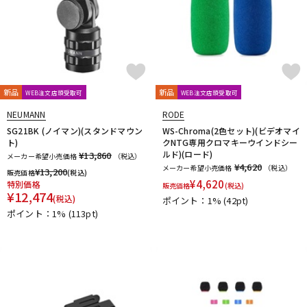
新品
新品
WEB注文店頭受取可
WEB注文店頭受取可
NEUMANN
RODE
SG21BK (ノイマン)(スタンドマウン
WS-Chroma(2色セット)(ビデオマイ
ト)
クNTG専用クロマキーウインドシー
ルド)(ロード)
¥13,860
メーカー希望小売価格
（税込）
¥4,620
メーカー希望小売価格
（税込）
¥
13,200
販売価格
(税込)
¥
4,620
特別価格
販売価格
(税込)
¥
12,474
(税込)
ポイント：1%
(42pt)
ポイント：1%
(113pt)