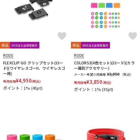
新品
新品
WEB注文店頭受取可
WEB注文店頭受取可
RODE
RODE
FLEXCLIP GO クリップセット(ロー
COLORS3(4色セット)(ロード)(カラ
ド)(ワイヤレスゴーII、ワイヤレスゴ
ー識別アクセサリー)
ー用)
¥3,850
メーカー希望小売価格
（税込）
¥
4,950
¥
3,850
販売価格
(税込)
販売価格
(税込)
ポイント：1%
(45pt)
ポイント：1%
(35pt)