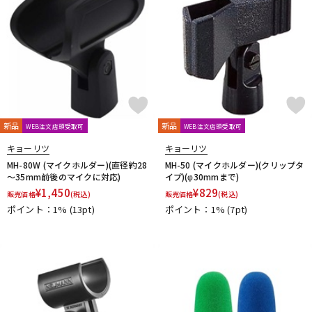
Vertigo Sound
Vintech Audio
VitalAudio
V-MODA
Vocal Mist
VOVOX
VOX-O-RAMA
Voyage Audio
WAGNUS.
WAVES
WesAudio
Wharfedale
Wunder Audio
Xvive
YAMAHA
YAXI
Zahl
ZAOR
ZOOM
ZYLIA
他
キョーリツ
トーリハン
パイン・クリエイト
山本音響工芸
新品
明工社
DrAlienSmith
NiCSo
新品
cmf by NOTHING
WEB注文店頭受取可
WEB注文店頭受取可
Wavebone
Harrison Audio
SDM / Family Labo
キョーリツ
キョーリツ
MH-80W (マイクホルダー)(直径約28
MH-50 (マイクホルダー)(クリップタ
～35mm前後のマイクに対応)
イプ)(φ30mmまで)
¥
1,450
¥
829
販売価格
(税込)
販売価格
(税込)
ポイント：1%
(13pt)
ポイント：1%
(7pt)