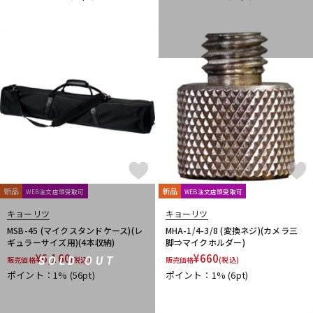
JBL
JohnBlue Audio
JVC
JZ Microphones
K.W.S
KAKASHI Professional Stands
KAOTICA
KENTON
Kikutani
KLH Audio
KORG
KOSS
KOTOBUKI
KRK
KRYNA
KSdigital
KVOX
L-O
Lauten Audio
LEWITT
Lexicon
Line6
LOJECT
maag audio
MACKIE
MANLEY
marantz Professional
Marshall
MASELEC
MATRIX
M-AUDIO
Mee audio
MIDAS
Millennia
MINI-SONEX
MISTRAL
MOGAMI
Mojave Audio
Monkey Banana
MONSTER CABLE
Morton Microphone Systems
Musikelectronic Geithain
新品
新品
WEB注文店頭受取可
WEB注文店頭受取可
MUTEC
MUZEN
NEUMANN
Noah’sark
Nothing
OHASHI
Oktava
OLLO AUDIO
onso
ORB
Oyaide
キョーリツ
キョーリツ
P-S
MSB-45 (マイクスタンドケース)(レ
MHA-1/4-3/8 (変換ネジ)(カメラ三
ギュラーサイズ用)(4本収納)
脚⇒マイクホルダー)
Palmer
PEAVEY
Peluso
PhoenixAudio
PHONON
¥
6,160
¥
660
SOLD OUT
販売価格
(税込)
販売価格
(税込)
Pioneer DJ
Placid Audio
PMC
PreSonus
ポイント：1%
(56pt)
ポイント：1%
(6pt)
PRIMACOUSTIC
Primo
PrismSound
PROIDEA
Protection Racket
Providence
Pueblo Audio
PULSE