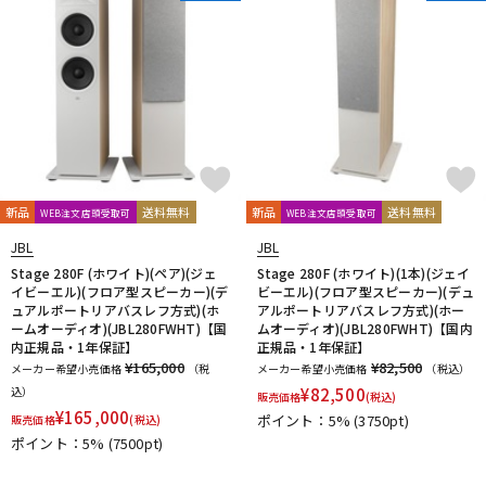
新品
送料無料
新品
送料無料
WEB注文店頭受取可
WEB注文店頭受取可
JBL
JBL
Stage 280F (ホワイト)(ペア)(ジェ
Stage 280F (ホワイト)(1本)(ジェイ
イビーエル)(フロア型スピーカー)(デ
ビーエル)(フロア型スピーカー)(デュ
ュアルポートリアバスレフ方式)(ホ
アルポートリアバスレフ方式)(ホー
ームオーディオ)(JBL280FWHT)【国
ムオーディオ)(JBL280FWHT)【国内
内正規品・1年保証】
正規品・1年保証】
¥165,000
¥82,500
メーカー希望小売価格
（税
メーカー希望小売価格
（税込）
込）
¥
82,500
販売価格
(税込)
¥
165,000
ポイント：5%
(3750pt)
販売価格
(税込)
ポイント：5%
(7500pt)