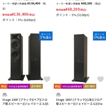
¥136,400
¥68,200
メーカー希望小売価格
（税
メーカー希望小売価格
（税込）
込）
¥
68,200
販売価格
(税込)
¥
136,400
ポイント：5%
(3100pt)
販売価格
(税込)
ポイント：5%
(6200pt)
ポイント
ポイント
5%
5%
還元
還元
新品
送料無料
新品
送料無料
WEB注文店頭受取可
WEB注文店頭受取可
JBL
JBL
Stage 280F (ブラック)(ペア)(フロ
Stage 280F (ブラック)(1本)(フロア
ア型スピーカー)(ジェイビーエル)(S
型スピーカー)(ジェイビーエル)(Sta