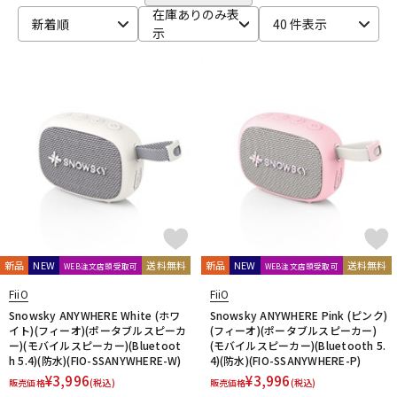
CANARE
CaTeFo
Chandler
Coil Audio
Conisis
DTM オンライン納品
レコーディング機器
在庫ありのみ表
新着順
40 件表示
Cranborne Audio
CROXS
CURRENT
CUSTOM TRY
示
D-F
DangerousMusic
dbx
DENON
DENON Professional
配信/ライブ機器
楽器アクセサリ
DEXIBELL
Digitech
DMSD
DPA
DRAWMER
DYNAUDIO PRO
Ear Trumpet Labs
EARTHWORKS
Ehrlund Microphone
Electro Harmonix
Electro Voice
中古
ヴィンテージ
elysia
Empirical Labs
ENHANCED AUDIO
Entreq
ESI
EVE Audio
Eventide
EXFORM
Fischer Amps
FMR AUDIO
FOCAL
Focusrite
FOSTEX
Free The Tone
FURMAN
FURUTECH
G-K
G_2Systems
GATOR
GATOR Frameworks
新品
NEW
送料無料
新品
NEW
送料無料
WEB注文店頭受取可
WEB注文店頭受取可
GOLDEN AGE PROJECT
GRACE design
Gravity
FiiO
FiiO
Groove Tubes
HAYAKUMO
HEADREC
Hear Technologies
Snowsky ANYWHERE White (ホワ
Snowsky ANYWHERE Pink (ピンク)
HEDD
HEiL SOUND
HERCULES
Heritage Audio
イト)(フィーオ)(ポータブルスピーカ
(フィーオ)(ポータブルスピーカー)
ー)(モバイルスピーカー)(Bluetoot
(モバイルスピーカー)(Bluetooth 5.
HUMPBACK ENGINEERING
IGS Audio
IK Multimedia
h 5.4)(防水)(FIO-SSANYWHERE-W)
4)(防水)(FIO-SSANYWHERE-P)
Ikebe Original
infist Design
ISO ACOUSTICS
ISOVOX
¥
3,996
¥
3,996
販売価格
(税込)
販売価格
(税込)
JBL
JohnBlue Audio
JVC
JZ Microphones
K.W.S