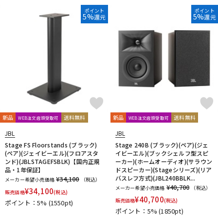
ポイント
ポイント
5%
5%
還元
還元
新品
送料無料
新品
送料無料
WEB注文店頭受取可
WEB注文店頭受取可
JBL
JBL
Stage FS Floorstands (ブラック)
Stage 240B (ブラック)(ペア)(ジェ
(ペア)(ジェイビーエル)(フロアスタ
イビーエル)(ブックシェルフ型スピ
ンド)(JBLSTAGEFSBLK)【国内正規
ーカー)(ホームオーディオ)(サラウン
品・1年保証】
ドスピーカー)(Stageシリーズ)(リア
バスレフ方式)(JBL240BBLK...
¥34,100
メーカー希望小売価格
（税込）
¥40,700
メーカー希望小売価格
（税込）
¥
34,100
販売価格
(税込)
¥
40,700
販売価格
(税込)
ポイント：5%
(1550pt)
ポイント：5%
(1850pt)