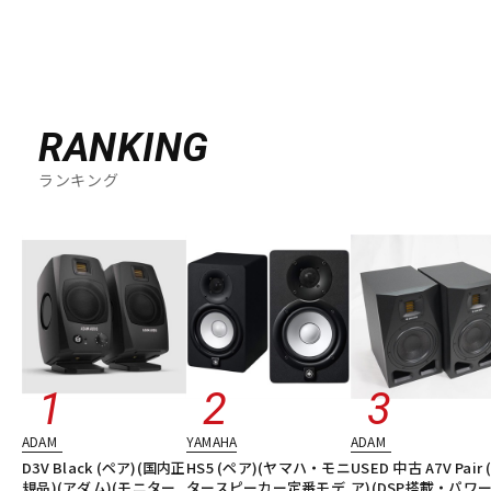
RANKING
ランキング
ADAM
YAMAHA
ADAM
D3V Black (ペア)(国内正
HS5 (ペア)(ヤマハ・モニ
USED 中古 A7V Pair 
規品)(アダム)(モニター
タースピーカー定番モデ
ア)(DSP搭載・パワ