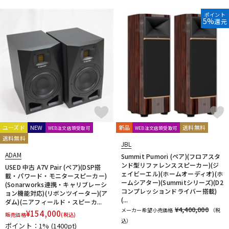
ポイント
5%
還元
ユーズド
NEW
新品
送料無料
WEB注文店頭受取可
WEB注文店頭受取可
送料無料
JBL
ADAM
Summit Pumori (ペア)(フロアスタ
ンド型リファレンススピーカー)(ジ
USED 中古 A7V Pair (ペア)(DSP搭
ェイビーエル)(ホームオーディオ)(ホ
載・パワード・モニタースピーカー)
ームシアター)(Summitシリーズ)(D2
(Sonarworks連携・キャリブレーシ
コンプレッションドライバー搭載)
ョン機能対応)(リボンツイーター)(ア
(...
ダム)(ニアフィールド・スピーカ...
¥4,400,000
メーカー希望小売価格
（税
¥
154,000
販売価格
(税込)
込）
ポイント：1%
(1400pt)