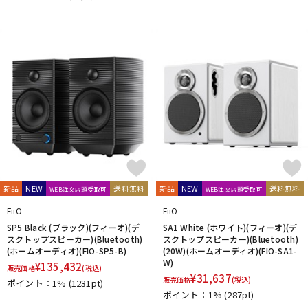
reloop
reProducer Audio
Rhapsodio
RODE
Roger Mayer
Roland
Ronk Japan
Roswell Pro Audio
RoyerLabs
RUPERT NEVE DESIGNS
Rycote
Samar Audio Design
sanken
SANWA SUPPLY
SCHOEPS
sE Electronics
Seide
SENNHEISER
Shadow Hills Industries
SHINYA’S STUDIO
SHIZUKA
SHURE
SlateDigital
SLR Studios
SONTRONICS
SONY
SoundCraft
Soyuz
SPL
SSL(Solid State Logic)
STAX
STAY
STEDMAN
Steven Slate Audio
Superlux
SUZUKI
Sym・Proceed
T-Z
TAKACHI
TAMA
TANNOY
TASCAM
tc electronic
新品
NEW
送料無料
新品
NEW
送料無料
WEB注文店頭受取可
WEB注文店頭受取可
TC helicon
Tech
Teenage Engineering
TELEFUNKEN
FiiO
FiiO
Thermionic Culture
TOMOCA
Tonelux
Townsend Labs
SP5 Black (ブラック)(フィーオ)(デ
SA1 White (ホワイト)(フィーオ)(デ
T-REX
TRIAL
Triprop
TRITON AUDIO
TRUE DYNA
スクトップスピーカー)(Bluetooth)
スクトップスピーカー)(Bluetooth)
(ホームオーディオ)(FIO-SP5-B)
(20W)(ホームオーディオ)(FIO-SA1-
TUBE-TECH
UDG
ULTIMATE
ULTRASONE
W)
¥
135,432
Umbrella Company
United Studio Technologies
販売価格
(税込)
¥
31,637
販売価格
(税込)
ポイント：1%
(1231pt)
Universal Audio
unknown
VELCRO(R) Brand
Vermona
ポイント：1%
(287pt)
Vertigo Sound
Vintech Audio
VitalAudio
V-MODA