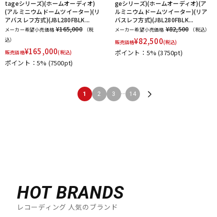
tageシリーズ)(ホームオーディオ)
geシリーズ)(ホームオーディオ)(ア
(アルミニウムドームツイーター)(リ
ルミニウムドームツイーター)(リア
アバスレフ方式)(JBL280FBLK...
バスレフ方式)(JBL280FBLK...
¥165,000
¥82,500
メーカー希望小売価格
（税
メーカー希望小売価格
（税込）
込）
¥
82,500
販売価格
(税込)
¥
165,000
ポイント：5%
(3750pt)
販売価格
(税込)
ポイント：5%
(7500pt)
...
1
2
3
14
HOT BRANDS
レコーディング 人気のブランド