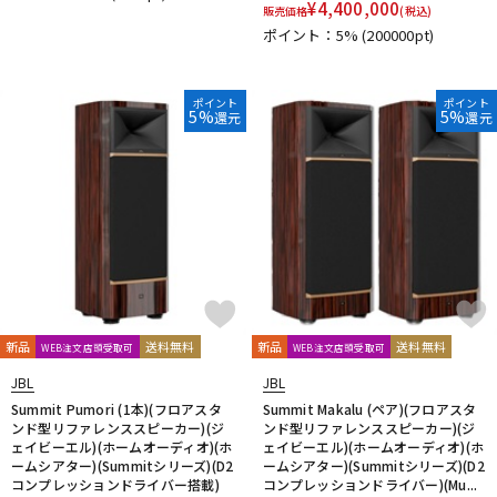
¥
4,400,000
販売価格
(税込)
ポイント：5%
(200000pt)
ポイント
ポイント
5%
5%
還元
還元
新品
送料無料
新品
送料無料
WEB注文店頭受取可
WEB注文店頭受取可
JBL
JBL
Summit Pumori (1本)(フロアスタ
Summit Makalu (ペア)(フロアスタ
ンド型リファレンススピーカー)(ジ
ンド型リファレンススピーカー)(ジ
ェイビーエル)(ホームオーディオ)(ホ
ェイビーエル)(ホームオーディオ)(ホ
ームシアター)(Summitシリーズ)(D2
ームシアター)(Summitシリーズ)(D2
コンプレッションドライバー搭載)
コンプレッションドライバー)(Mu...