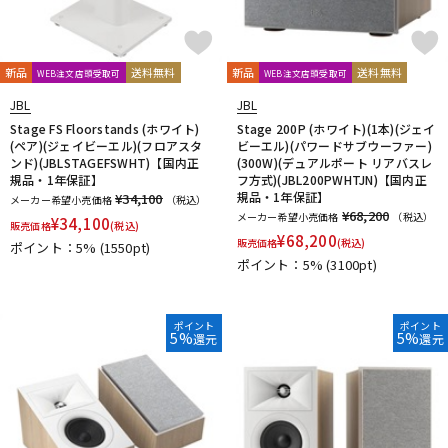
新品
送料無料
新品
送料無料
WEB注文店頭受取可
WEB注文店頭受取可
JBL
JBL
Stage FS Floorstands (ホワイト)
Stage 200P (ホワイト)(1本)(ジェイ
(ペア)(ジェイビーエル)(フロアスタ
ビーエル)(パワードサブウーファー)
ンド)(JBLSTAGEFSWHT)【国内正
(300W)(デュアルポート リアバスレ
規品・1年保証】
フ方式)(JBL200PWHTJN)【国内正
規品・1年保証】
¥34,100
メーカー希望小売価格
（税込）
¥68,200
メーカー希望小売価格
（税込）
¥
34,100
販売価格
(税込)
¥
68,200
販売価格
(税込)
ポイント：5%
(1550pt)
ポイント：5%
(3100pt)
ポイント
ポイント
5%
5%
還元
還元