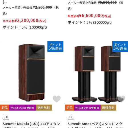
(...
¥6,600,000
メーカー希望小売価格
（税
¥2,200,000
メーカー希望小売価格
（税
込）
込）
¥
6,600,000
販売価格
(税込)
¥
2,200,000
販売価格
(税込)
ポイント：5%
(300000pt)
ポイント：5%
(100000pt)
ポイント
ポイント
5%
5%
還元
還元
新品
送料無料
新品
送料無料
WEB注文店頭受取可
WEB注文店頭受取可
JBL
JBL
Summit Makalu (1本)(フロアスタン
Summit Ama (ペア)(スタンドマウ