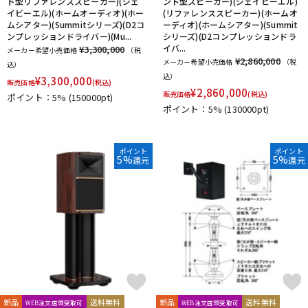
ド型リファレンススピーカー)(ジェ
ント型スピーカー)(ジェイビーエル)
イビーエル)(ホームオーディオ)(ホー
(リファレンススピーカー)(ホームオ
ムシアター)(Summitシリーズ)(D2コ
ーディオ)(ホームシアター)(Summit
ンプレッションドライバー)(Mu...
シリーズ)(D2コンプレッションドラ
イバ...
¥3,300,000
メーカー希望小売価格
（税
¥2,860,000
メーカー希望小売価格
（税
込）
込）
¥
3,300,000
販売価格
(税込)
¥
2,860,000
販売価格
(税込)
ポイント：5%
(150000pt)
ポイント：5%
(130000pt)
ポイント
ポイント
5%
5%
還元
還元
新品
送料無料
新品
送料無料
WEB注文店頭受取可
WEB注文店頭受取可