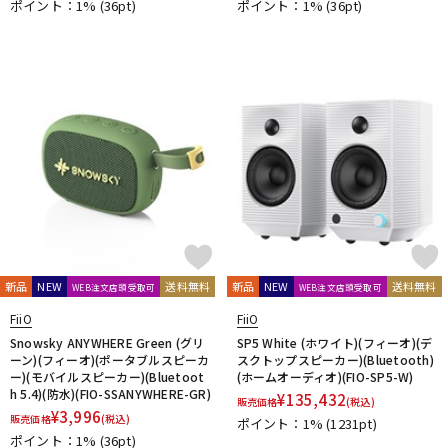
ポイント：1%
(36pt)
ポイント：1%
(36pt)
KAKASHI Professional Stands
KAOTICA
KENTON
Kikutani
KLH Audio
KORG
KOSS
KOTOBUKI
KRK
KRYNA
KSdigital
KVOX
L-O
Lauten Audio
LEWITT
Lexicon
Line6
LOJECT
maag audio
MACKIE
MANLEY
marantz Professional
Marshall
MASELEC
MATRIX
M-AUDIO
Mee audio
MIDAS
Millennia
MINI-SONEX
MISTRAL
MOGAMI
Mojave Audio
Monkey Banana
MONSTER CABLE
Morton Microphone Systems
Musikelectronic Geithain
MUTEC
MUZEN
NEUMANN
Noah’sark
Nothing
OHASHI
Oktava
OLLO AUDIO
onso
ORB
Oyaide
新品
NEW
送料無料
新品
NEW
送料無料
WEB注文店頭受取可
WEB注文店頭受取可
P-S
FiiO
FiiO
Palmer
PEAVEY
Peluso
PhoenixAudio
PHONON
Snowsky ANYWHERE Green (グリ
SP5 White (ホワイト)(フィーオ)(デ
Pioneer DJ
Placid Audio
PMC
PreSonus
ーン)(フィーオ)(ポータブルスピーカ
スクトップスピーカー)(Bluetooth)
ー)(モバイルスピーカー)(Bluetoot
(ホームオーディオ)(FIO-SP5-W)
PRIMACOUSTIC
Primo
PrismSound
PROIDEA
h 5.4)(防水)(FIO-SSANYWHERE-GR)
¥
135,432
販売価格
(税込)
Protection Racket
Providence
Pueblo Audio
PULSE
¥
3,996
販売価格
(税込)
ポイント：1%
(1231pt)
Purple audio
QUIK LOK
Radial
Rational Acoustics
ポイント：1%
(36pt)