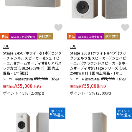
新品
送料無料
新品
送料無料
WEB注文店頭受取可
WEB注文店頭受取可
JBL
JBL
Stage 245C (ホワイト)(1本)(センタ
Stage 250B (ホワイト)(ペア)(ブッ
ーチャンネルスピーカー)(ジェイビ
クシェルフ型スピーカー)(ジェイビ
ーエル)(ホームオーディオ)(リアバス
ーエル)(サラウンドスピーカー)(ホー
レフ方式)(JBL245CWHT)【国内正
ムオーディオ)(Stageシリーズ)(JBL
規品・1年保証】
250BWHT)【国内正規品・1年...
¥55,000
¥55,000
メーカー希望小売価格
（税込）
メーカー希望小売価格
（税込）
¥
55,000
¥
55,000
販売価格
(税込)
販売価格
(税込)
ポイント：5%
(2500pt)
ポイント：5%
(2500pt)
ポイント
ポイント
5%
5%
還元
還元