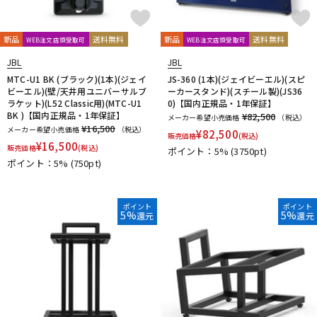
新品
送料無料
新品
送料無料
WEB注文店頭受取可
WEB注文店頭受取可
JBL
JBL
MTC-U1 BK (ブラック)(1本)(ジェイ
JS-360 (1本)(ジェイビーエル)(スピ
ビーエル)(壁/天井用ユニバーサルブ
ーカースタンド)(スチール製)(JS36
ラケット)(L52 Classic用)(MTC-U1
0)【国内正規品・1年保証】
BK )【国内正規品・1年保証】
¥82,500
メーカー希望小売価格
（税込）
¥16,500
メーカー希望小売価格
（税込）
¥
82,500
販売価格
(税込)
¥
16,500
販売価格
(税込)
ポイント：5%
(3750pt)
ポイント：5%
(750pt)
ポイント
ポイント
5%
5%
還元
還元