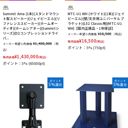
JBL
JBL
Summit Ama (1本)(スタンドマウン
MTC-U1 WH (ホワイト)(1本)(ジェイ
ト型スピーカー)(ジェイビーエル)(リ
ビーエル)(壁/天井用ユニバーサルブ
ファレンススピーカー)(ホームオー
ラケット)(L52 Classic用)(MTC-U1
ディオ)(ホームシアター)(Summitシ
WH)【国内正規品・1年保証】
リーズ)(D2コンプレッションドライ
¥16,500
メーカー希望小売価格
（税込）
バ...
¥
16,500
販売価格
(税込)
¥1,430,000
メーカー希望小売価格
（税
ポイント：5%
(750pt)
込）
¥
1,430,000
販売価格
(税込)
ポイント：5%
(65000pt)
ポイント
ポイント
5%
5%
還元
還元