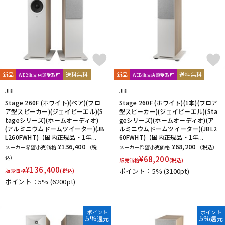
新品
送料無料
新品
送料無料
WEB注文店頭受取可
WEB注文店頭受取可
JBL
JBL
Stage 260F (ホワイト)(ペア)(フロ
Stage 260F (ホワイト)(1本)(フロア
ア型スピーカー)(ジェイビーエル)(S
型スピーカー)(ジェイビーエル)(Sta
tageシリーズ)(ホームオーディオ)
geシリーズ)(ホームオーディオ)(ア
(アルミニウムドームツイーター)(JB
ルミニウムドームツイーター)(JBL2
L260FWHT)【国内正規品・1年...
60FWHT)【国内正規品・1年...
¥136,400
¥68,200
メーカー希望小売価格
（税
メーカー希望小売価格
（税込）
込）
¥
68,200
販売価格
(税込)
¥
136,400
ポイント：5%
(3100pt)
販売価格
(税込)
ポイント：5%
(6200pt)
ポイント
ポイント
5%
5%
還元
還元