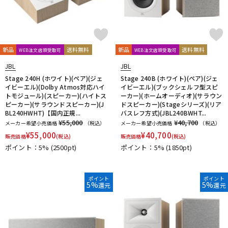
新品
送料無料
新品
送料無料
WEB注文店頭受取可
WEB注文店頭受取可
JBL
JBL
Stage 240H (ホワイト)(ペア)(ジェ
Stage 240B (ホワイト)(ペア)(ジェ
イビーエル)(Dolby Atmos対応ハイ
イビーエル)(ブックシェルフ型スピ
トモジュール)(スピーカー)(ハイトス
ーカー)(ホームオーディオ)(サラウン
ピーカー)(サラウンドスピーカー)(J
ドスピーカー)(Stageシリーズ)(リア
BL240HWHT)【国内正規...
バスレフ方式)(JBL240BWHT...
¥55,000
¥40,700
メーカー希望小売価格
（税込）
メーカー希望小売価格
（税込）
¥
55,000
¥
40,700
販売価格
(税込)
販売価格
(税込)
ポイント：5%
(2500pt)
ポイント：5%
(1850pt)
ポイント
ポイント
5%
5%
還元
還元