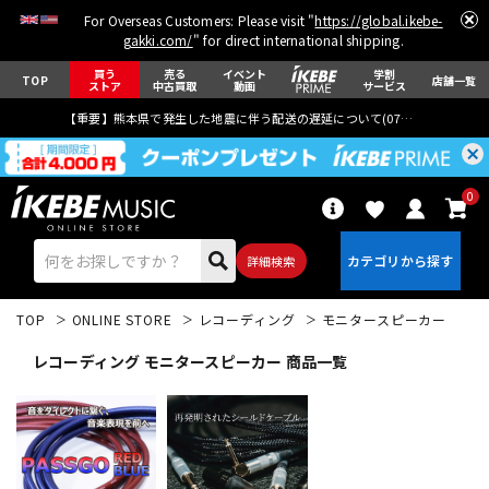
For Overseas Customers: Please visit "
https://global.ikebe-
gakki.com/
" for direct international shipping.
買う
売る
イベント
学割
TOP
店舗一覧
ストア
中古買取
動画
サービス
【重要】熊本県で発生した地震に伴う配送の遅延について(
07月29日
更新)
0
詳細検索
TOP
ONLINE STORE
レコーディング
モニタースピーカー
レコーディング モニタースピーカー 商品一覧
エレキギター
アコギ/エレアコ