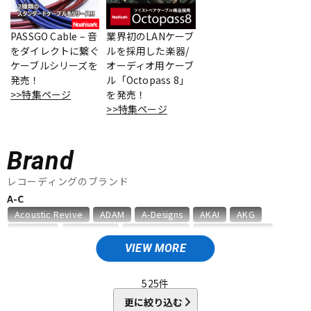
ベース
ウクレレ
PASSGO Cable – 音
業界初のLANケーブ
をダイレクトに繋ぐ
ルを採用した楽器/
ケーブルシリーズを
オーディオ用ケーブ
ドラム
パーカッション
発売！
ル「Octopass 8」
>>特集ページ
を発売！
>>特集ページ
キーボード
電子ピアノ
Brand
管楽器
その他楽器
レコーディングのブランド
A-C
Acoustic Revive
ADAM
A-Designs
AKAI
AKG
アンプ
エフェクター
Amphion
AMS Neve
Analysis Plus
Antelope Audio
API
APOGEE
ARMS
ART
ARTRIG
ATC
ATL.INC
VIEW MORE
audient
audio-technica
AUDIX
AURATONE
Avantone
DJ機器
DTM
AVID
BAE Audio
BEHRINGER
BELDEN
Bettermaker
525
件
beyerdynamic
BOSS
Brauner
Bricasti Design
更に絞り込む