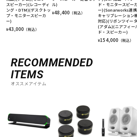
スピーカー)(レコーディ
ル)
ド・モニタースピー
ング・DTM)(デスクトッ
ー)(Sonarworks連
48,400
¥
（税込）
プ・モニタースピーカ
キャリブレーション
ー)
対応)(リボンツイータ
(アダム)(ニアフィー
43,000
¥
（税込）
ド・スピーカー)
154,000
¥
（税込）
RECOMMENDED
ITEMS
オススメアイテム