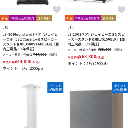
新品
送料無料
新品
送料無料
WEB注文店頭受取可
WEB注文店頭受取可
JBL
JBL
JS-80 Floorstand (ペア)(ジェイビ
JS-150 (ペア)(ジェイビーエル)(スピ
ーエル)(L82 Classic用)(スピーカー
ーカースタンド)(JBLJS150BLK)【国
スタンド)(JBLJS80STANDBLK)【国
内正規品・1年保証】
内正規品・1年保証】
¥63,800
メーカー希望小売価格
（税込）
¥44,000
メーカー希望小売価格
（税込）
¥
63,800
販売価格
(税込)
¥
44,000
販売価格
(税込)
ポイント：5%
(2900pt)
ポイント：5%
(2000pt)
ポイント
ポイント
5%
5%
還元
還元