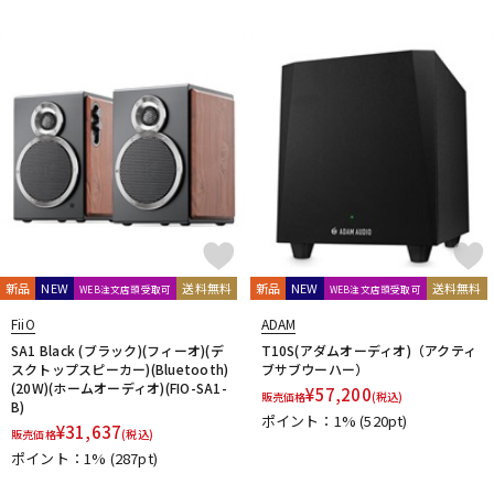
Vocal Mist
VOVOX
VOX-O-RAMA
Voyage Audio
WAGNUS.
WAVES
WesAudio
Wharfedale
Wunder Audio
Xvive
YAMAHA
YAXI
Zahl
ZAOR
ZOOM
ZYLIA
他
キョーリツ
トーリハン
パイン・クリエイト
山本音響工芸
明工社
DrAlienSmith
NiCSo
cmf by NOTHING
Wavebone
Harrison Audio
SDM / Family Labo
新品
NEW
送料無料
新品
NEW
送料無料
WEB注文店頭受取可
WEB注文店頭受取可
FiiO
ADAM
SA1 Black (ブラック)(フィーオ)(デ
T10S(アダムオーディオ)（アクティ
スクトップスピーカー)(Bluetooth)
ブサブウーハー）
(20W)(ホームオーディオ)(FIO-SA1-
¥
57,200
販売価格
(税込)
B)
ポイント：1%
(520pt)
¥
31,637
販売価格
(税込)
ポイント：1%
(287pt)