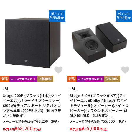
ポイント
ポイント
5%
5%
還元
還元
新品
送料無料
新品
送料無料
WEB注文店頭受取可
WEB注文店頭受取可
JBL
JBL
Stage 200P (ブラック)(1本)(ジェイ
Stage 240H (ブラック)(ペア)(ジェ
ビーエル)(パワードサブウーファー)
イビーエル)(Dolby Atmos対応ハイ
(300W)(デュアルポート リアバスレ
トモジュール)(スピーカー)(ハイトス
フ方式)(JBL200PBLKJN)【国内正規
ピーカー)(サラウンドスピーカー)(J
品・1年保証】
BL240HBLK)【国内正規...
¥68,200
¥55,000
メーカー希望小売価格
（税込）
メーカー希望小売価格
（税込）
¥
68,200
¥
55,000
販売価格
(税込)
販売価格
(税込)