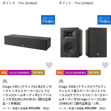
ポイント：5%
(3100pt)
ポイント：5%
(2500pt)
ポイント
ポイント
5%
5%
還元
還元
新品
送料無料
新品
送料無料
WEB注文店頭受取可
WEB注文店頭受取可
JBL
JBL
Stage 245C (ブラック)(1本)(センタ
Stage 250B (ブラック)(ペア)(ブッ
ーチャンネルスピーカー)(ジェイビ
クシェルフ型スピーカー)(ジェイビ
ーエル)(ホームオーディオ)(リアバス
ーエル)(サラウンドスピーカー)(ホー
レフ方式)(JBL245CBLK)【国内正規
ムオーディオ)(Stageシリーズ)(JBL
品・1年保証】
250BBLK)【国内正規品・1年...
¥55,000
¥55,000
メーカー希望小売価格
（税込）
メーカー希望小売価格
（税込）