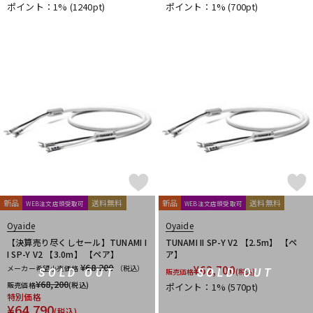
ポイント：1%
(1240pt)
ポイント：1%
(700pt)
JBL
JohnBlue Audio
JVC
JZ Microphones
K.W.S
KAKASHI Professional Stands
KAOTICA
KENTON
Kikutani
KLH Audio
KORG
KOSS
KOTOBUKI
KRK
KRYNA
KSdigital
KVOX
L-O
Lauten Audio
LEWITT
Lexicon
Line6
LOJECT
maag audio
MACKIE
MANLEY
marantz Professional
Marshall
MASELEC
MATRIX
M-AUDIO
Mee audio
MIDAS
Millennia
MINI-SONEX
MISTRAL
MOGAMI
Mojave Audio
Monkey Banana
MONSTER CABLE
Morton Microphone Systems
Musikelectronic Geithain
MUTEC
MUZEN
NEUMANN
Noah’sark
Nothing
新品
送料無料
新品
送料無料
WEB注文店頭受取可
WEB注文店頭受取可
OHASHI
Oktava
OLLO AUDIO
onso
ORB
Oyaide
Oyaide
Oyaide
P-S
【決算売り尽くしセール】TUNAMI I
TUNAMI II SP-Y V2 【2.5m】 【ペ
Palmer
PEAVEY
Peluso
PhoenixAudio
PHONON
I SP-Y V2 【3.0m】 【ペア】
ア】
Pioneer DJ
Placid Audio
PMC
PreSonus
¥68,200
メーカー希望小売価格
（税込）
¥
62,700
SOLD OUT
SOLD OUT
販売価格
(税込)
PRIMACOUSTIC
Primo
PrismSound
PROIDEA
¥
68,200
販売価格
(税込)
ポイント：1%
(570pt)
特別価格
Protection Racket
Providence
Pueblo Audio
PULSE
¥
64,790
(税込)