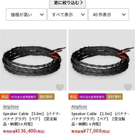
beyerdynamic
BOSS
Brauner
Bricasti Design
更に絞り込む
DTM オンライン納品
レコーディング機器
CANARE
CaTeFo
Chandler
Coil Audio
Conisis
価格が高い
すべて表示
40 件表示
Cranborne Audio
CROXS
CURRENT
CUSTOM TRY
D-F
配信/ライブ機器
楽器アクセサリ
DangerousMusic
dbx
DENON
DENON Professional
DEXIBELL
Digitech
DMSD
DPA
DRAWMER
DYNAUDIO PRO
Ear Trumpet Labs
EARTHWORKS
中古
ヴィンテージ
Ehrlund Microphone
Electro Harmonix
Electro Voice
elysia
Empirical Labs
ENHANCED AUDIO
Entreq
ESI
EVE Audio
Eventide
EXFORM
Fischer Amps
FMR AUDIO
FOCAL
Focusrite
FOSTEX
Free The Tone
FURMAN
FURUTECH
G-K
G_2Systems
GATOR
GATOR Frameworks
新品
送料無料
新品
送料無料
WEB注文店頭受取可
WEB注文店頭受取可
GOLDEN AGE PROJECT
GRACE design
Gravity
Amphion
Amphion
Groove Tubes
HAYAKUMO
HEADREC
Hear Technologies
Speaker Cable 【5.0m】 (バナナ-
Speaker Cable 【2.5m】 (バナナ-
HEDD
HEiL SOUND
HERCULES
Heritage Audio
バナナプラグ) 【ペア】【受注製
バナナプラグ) 【ペア】【受注製
品・納期3ヶ月程】
品・納期1ヶ月程】
HUMPBACK ENGINEERING
IGS Audio
IK Multimedia
¥
136,400
¥
77,000
販売価格
(税込)
販売価格
(税込)
Ikebe Original
infist Design
ISO ACOUSTICS
ISOVOX