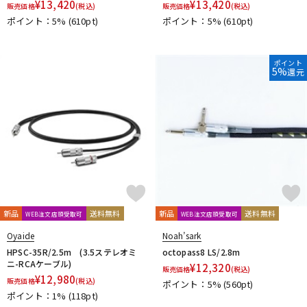
¥
13,420
¥
13,420
販売価格
(税込)
販売価格
(税込)
ポイント：5%
(610pt)
ポイント：5%
(610pt)
ポイント
5%
還元
新品
送料無料
新品
送料無料
WEB注文店頭受取可
WEB注文店頭受取可
Oyaide
Noah’sark
HPSC-35R/2.5m (3.5ステレオミ
octopass8 LS/2.8m
ニ-RCAケーブル)
¥
12,320
販売価格
(税込)
¥
12,980
販売価格
(税込)
ポイント：5%
(560pt)
ポイント：1%
(118pt)