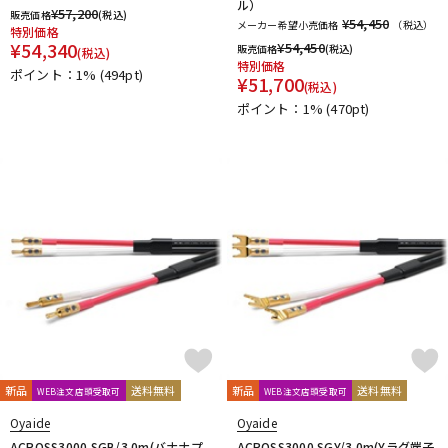
ル）
¥
57,200
販売価格
(税込)
¥54,450
メーカー希望小売価格
（税込）
特別価格
¥
54,340
¥
54,450
販売価格
(税込)
(税込)
特別価格
ポイント：1%
(494pt)
¥
51,700
(税込)
ポイント：1%
(470pt)
新品
送料無料
新品
送料無料
WEB注文店頭受取可
WEB注文店頭受取可
Oyaide
Oyaide
ACROSS3000 SGB/3.0m(バナナプ
ACROSS3000 SGY/3.0m(Yラグ端子