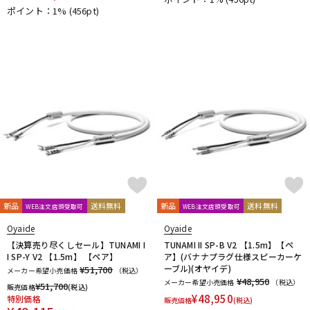
ポイント：1%
(456pt)
新品
送料無料
新品
送料無料
WEB注文店頭受取可
WEB注文店頭受取可
Oyaide
Oyaide
【決算売り尽くしセール】TUNAMI I
TUNAMI II SP-B V2 【1.5m】【ペ
I SP-Y V2 【1.5m】 【ペア】
ア】(バナナプラグ仕様スピーカーケ
ーブル)(オヤイデ)
¥51,700
メーカー希望小売価格
（税込）
¥48,950
メーカー希望小売価格
（税込）
¥
51,700
販売価格
(税込)
¥
48,950
特別価格
販売価格
(税込)