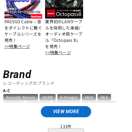
ベース
ウクレレ
PASSGO Cable – 音
業界初のLANケーブ
をダイレクトに繋ぐ
ルを採用した楽器/
ドラム
パーカッション
ケーブルシリーズを
オーディオ用ケーブ
発売！
ル「Octopass 8」
>>特集ページ
を発売！
キーボード
電子ピアノ
>>特集ページ
Brand
管楽器
その他楽器
レコーディングのブランド
A-C
アンプ
エフェクター
Acoustic Revive
ADAM
A-Designs
AKAI
AKG
Amphion
AMS Neve
Analysis Plus
Antelope Audio
API
APOGEE
ARMS
ART
ARTRIG
ATC
ATL.INC
VIEW MORE
DJ機器
DTM
audient
audio-technica
AUDIX
AURATONE
Avantone
AVID
BAE Audio
BEHRINGER
BELDEN
Bettermaker
133
件