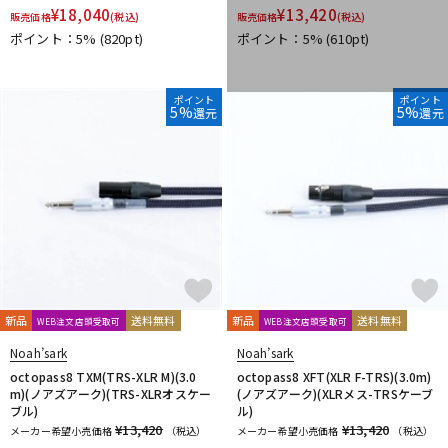
¥
18,040
¥
13,420
販売価格
(税込)
販売価格
(税込)
ポイント：5%
(820pt)
ポイント：5%
(610pt)
ポイント
ポイント
5%
5%
還元
還元
新品
送料無料
新品
送料無料
WEB注文店頭受取可
WEB注文店頭受取可
Noah’sark
Noah’sark
octopass8 TXM(TRS-XLR M)(3.0
octopass8 XFT(XLR F-TRS)(3.0m)
m)(ノアズアーク)(TRS-XLRオスケー
(ノアズアーク)(XLRメス-TRSケーブ
ブル)
ル)
¥13,420
¥13,420
メーカー希望小売価格
（税込）
メーカー希望小売価格
（税込）