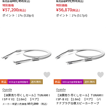
¥
65,450
¥
59,950
販売価格
(税込)
販売価格
(税込)
Vertigo Sound
Vintech Audio
VitalAudio
V-MODA
特別価格
特別価格
Vocal Mist
VOVOX
VOX-O-RAMA
Voyage Audio
¥
57,200
¥
56,870
(税込)
(税込)
WAGNUS.
WAVES
WesAudio
Wharfedale
ポイント：1%
(520pt)
ポイント：1%
(517pt)
Wunder Audio
Xvive
YAMAHA
YAXI
Zahl
ZAOR
ZOOM
ZYLIA
他
キョーリツ
トーリハン
パイン・クリエイト
山本音響工芸
明工社
DrAlienSmith
NiCSo
cmf by NOTHING
Wavebone
Harrison Audio
SDM / Family Labo
新品
送料無料
新品
送料無料
WEB注文店頭受取可
WEB注文店頭受取可
Oyaide
Oyaide
【決算売り尽くしセール】TUNAMI I
【決算売り尽くしセール】TUNAMI I
I SP-Y V2 【2.0m】 【ペア】
I SP-B V2 【2.0m】 【ペア】 （バ
ナナプラグ仕様スピーカーケーブ
¥57,200
メーカー希望小売価格
（税込）