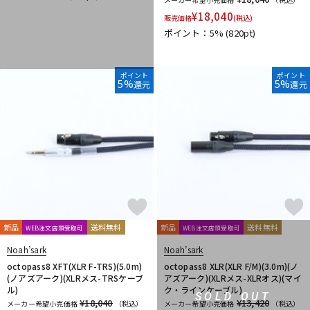
¥
18,040
販売価格
(税込)
ポイント：5%
(820pt)
ポイント
ポイント
5%
5%
還元
還元
新品
送料無料
新品
送料無料
WEB注文店頭受取可
WEB注文店頭受取可
Noah’sark
Noah’sark
octopass8 XFT(XLR F-TRS)(5.0m)
octopass8 XLR(XLR F/M)(3.0m)(ノ
(ノアズアーク)(XLRメス-TRSケーブ
アズアーク)(XLRメス-XLRオス)(マイ
ル)
ク・ラインケーブル)
SOLD OUT
¥18,040
¥13,420
メーカー希望小売価格
（税込）
メーカー希望小売価格
（税込）