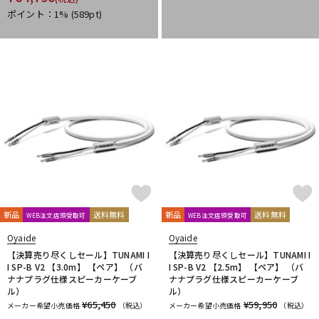
Purple audio
QUIK LOK
Radial
Rational Acoustics
ポイント：1%
(589pt)
reloop
reProducer Audio
Rhapsodio
RODE
Roger Mayer
Roland
Ronk Japan
Roswell Pro Audio
RoyerLabs
RUPERT NEVE DESIGNS
Rycote
Samar Audio Design
sanken
SANWA SUPPLY
SCHOEPS
sE Electronics
Seide
SENNHEISER
Shadow Hills Industries
SHINYA’S STUDIO
SHIZUKA
SHURE
SlateDigital
SLR Studios
SONTRONICS
SONY
SoundCraft
Soyuz
SPL
SSL(Solid State Logic)
STAX
STAY
STEDMAN
Steven Slate Audio
Superlux
SUZUKI
Sym・Proceed
T-Z
TAKACHI
TAMA
TANNOY
TASCAM
tc electronic
新品
送料無料
新品
送料無料
WEB注文店頭受取可
WEB注文店頭受取可
TC helicon
Tech
Teenage Engineering
TELEFUNKEN
Oyaide
Oyaide
Thermionic Culture
TOMOCA
Tonelux
Townsend Labs
【決算売り尽くしセール】TUNAMI I
【決算売り尽くしセール】TUNAMI I
T-REX
TRIAL
Triprop
TRITON AUDIO
TRUE DYNA
I SP-B V2 【3.0m】 【ペア】 （バ
I SP-B V2 【2.5m】 【ペア】 （バ
TUBE-TECH
UDG
ULTIMATE
ULTRASONE
ナナプラグ仕様スピーカーケーブ
ナナプラグ仕様スピーカーケーブ
ル）
ル）
Umbrella Company
United Studio Technologies
¥65,450
¥59,950
メーカー希望小売価格
（税込）
メーカー希望小売価格
（税込）
Universal Audio
unknown
VELCRO(R) Brand
Vermona