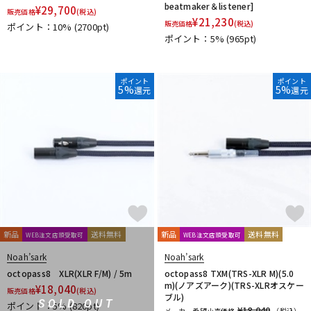
beatmaker＆listener]
¥
29,700
販売価格
(税込)
¥
21,230
販売価格
(税込)
ポイント：10%
(2700pt)
ポイント：5%
(965pt)
ポイント
ポイント
5%
5%
還元
還元
新品
送料無料
新品
送料無料
WEB注文店頭受取可
WEB注文店頭受取可
Noah’sark
Noah’sark
octopass8 XLR(XLR F/M) / 5m
octopass8 TXM(TRS-XLR M)(5.0
m)(ノアズアーク)(TRS-XLRオスケー
¥
18,040
販売価格
(税込)
ブル)
SOLD OUT
ポイント：5%
(820pt)
¥18,040
メーカー希望小売価格
（税込）