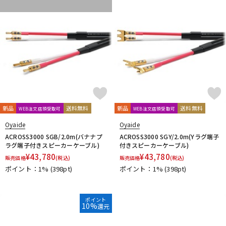
新品
送料無料
新品
送料無料
WEB注文店頭受取可
WEB注文店頭受取可
Oyaide
Oyaide
ACROSS3000 SGB/2.0m(バナナプ
ACROSS3000 SGY/2.0m(Yラグ端子
ラグ端子付きスピーカーケーブル)
付きスピーカーケーブル)
¥
43,780
¥
43,780
販売価格
(税込)
販売価格
(税込)
ポイント：1%
(398pt)
ポイント：1%
(398pt)
ポイント
10%
還元