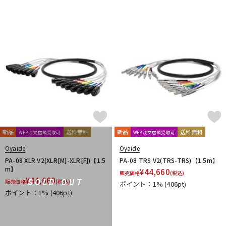
新品
送料無料
新品
送料無料
WEB注文店頭受取可
WEB注文店頭受取可
Oyaide
Oyaide
PA-08 XLR V2(XLR[M]-XLR[F])【1.5
PA-08 TRS V2(TRS-TRS)【1.5m】
m】
¥
44,660
販売価格
(税込)
¥
44,660
SOLD OUT
販売価格
(税込)
ポイント：1%
(406pt)
ポイント：1%
(406pt)