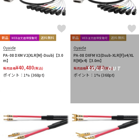
新品
送料無料
新品
送料無料
WEB注文店頭受取可
WEB注文店頭受取可
Oyaide
Oyaide
PA-08 DXM V2(XLR[M]-Dsub)【3.0
PA-08 DXFM V2(Dsub-XLR[F]x4/XL
m】
R[M]x4)【3.0m】
¥
40,480
¥
40,480
SOLD OUT
販売価格
(税込)
販売価格
(税込)
ポイント：1%
(368pt)
ポイント：1%
(368pt)