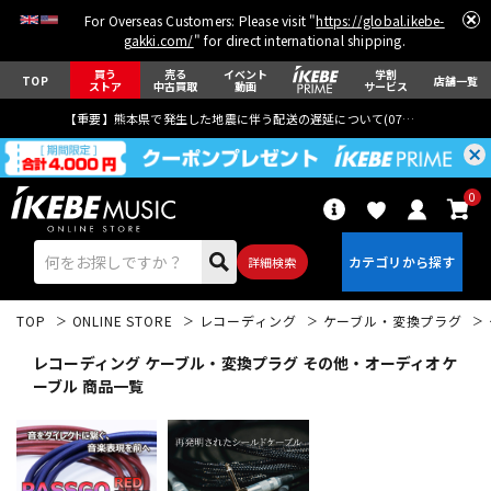
For Overseas Customers: Please visit "
https://global.ikebe-
gakki.com/
" for direct international shipping.
買う
売る
イベント
学割
TOP
店舗一覧
ストア
中古買取
動画
サービス
【重要】熊本県で発生した地震に伴う配送の遅延について(
07月29日
更新)
0
詳細検索
TOP
ONLINE STORE
レコーディング
ケーブル・変換プラグ
レコーディング ケーブル・変換プラグ その他・オーディオケ
ーブル 商品一覧
エレキギター
アコギ/エレアコ