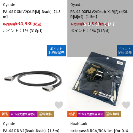
Oyaide
Oyaide
PA-08 DXM V2(XLR[M]-Dsub)【1.5
PA-08 DXFM V2(Dsub-XLR[F]x4/XL
m】
R[M]x4)【1.5m】
¥
34,980
¥
34,980
SOLD OUT
販売価格
(税込)
販売価格
(税込)
ポイント：1%
(318pt)
ポイント：1%
(318pt)
ポイント
ポイント
10%
5%
還元
還元
新品
送料無料
新品
送料無料
WEB注文店頭受取可
WEB注文店頭受取可
Oyaide
Noah’sark
PA-08 DD V2(Dsub-Dsub)【1.5m】
octopass8 RCA/RCA 1m [for DJ＆