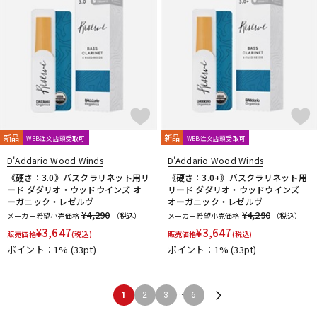
新品
新品
WEB注文店頭受取可
WEB注文店頭受取可
D'Addario Wood Winds
D'Addario Wood Winds
《硬さ：3.0》バスクラリネット用リ
《硬さ：3.0+》バスクラリネット用
ード ダダリオ・ウッドウインズ オ
リード ダダリオ・ウッドウインズ
ーガニック・レゼルヴ
オーガニック・レゼルヴ
¥4,290
¥4,290
メーカー希望小売価格
（税込）
メーカー希望小売価格
（税込）
¥
3,647
¥
3,647
販売価格
(税込)
販売価格
(税込)
ポイント：1%
(33pt)
ポイント：1%
(33pt)
...
1
2
3
6