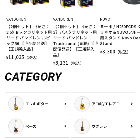
VANDOREN
VANDOREN
NUVO
【2個セット】《硬さ：
【2個セット】《硬さ：
ヌーボ / N260FCDS
2.5》B♭クラリネット用
2》バスクラリネット用
リネオ＆NUVOフル
リード バンドレン ルピ
リード バンドレン
用スタンド Nuvo De
ック56 【宅配便発送】
Traditional (青箱) 【宅
Stand
【正規輸入品】
配便発送】【正規輸入
3,300
¥
（税込）
品】
11,035
¥
（税込）
8,131
¥
（税込）
CATEGORY
エレキギター
アコギ/エレアコ
ベース
ウクレレ