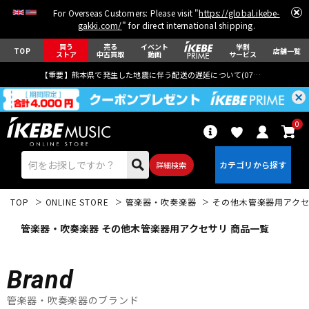
For Overseas Customers: Please visit "
https://global.ikebe-
gakki.com/
" for direct international shipping.
買う
売る
イベント
学割
TOP
店舗一覧
ストア
中古買取
動画
サービス
【重要】熊本県で発生した地震に伴う配送の遅延について(
07月29日
更新)
0
詳細検索
TOP
ONLINE STORE
管楽器・吹奏楽器
その他木管楽器用アク
管楽器・吹奏楽器 その他木管楽器用アクセサリ 商品一覧
Brand
エレキギター
アコギ/エレアコ
管楽器・吹奏楽器のブランド