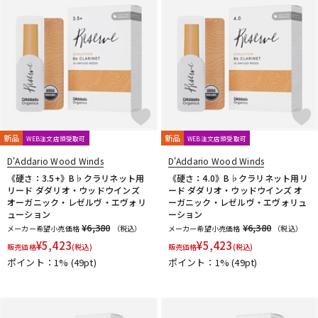
新品
新品
WEB注文店頭受取可
WEB注文店頭受取可
D'Addario Wood Winds
D'Addario Wood Winds
《硬さ：3.5+》B♭クラリネット用
《硬さ：4.0》B♭クラリネット用リ
リード ダダリオ・ウッドウインズ
ード ダダリオ・ウッドウインズ オ
オーガニック・レゼルヴ・エヴォリ
ーガニック・レゼルヴ・エヴォリュ
ューション
ーション
¥6,380
¥6,380
メーカー希望小売価格
（税込）
メーカー希望小売価格
（税込）
¥
5,423
¥
5,423
販売価格
(税込)
販売価格
(税込)
ポイント：1%
(49pt)
ポイント：1%
(49pt)