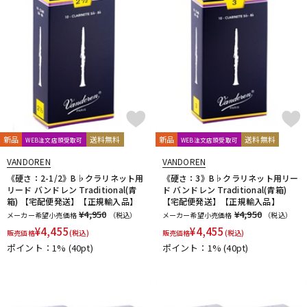
CLARKE
Claude Lakey
Colin Goldie
DTM オンライン納品
レコーディング機器
D'Addario Wood Winds
Dave Guardala
Denis Wick
DRAKE
EASTMAN
EDDIE DANIELS
EMO
FAT CAT
FAXX
Feadog
FIBRACELL
FORESTONE
Francois Louis
配信/ライブ機器
楽器アクセサリ
GALAX
Galeon
GARD BAGS
Getzen
Giardinelli
GL CASES
GLOBAL
Gonzalez
Gottsu
GR
GREG BLACK
H.D.A
Harmon
Harry Hartmanns
中古
ヴィンテージ
HERCULES
Hetman
HOLTON
HORITA
HW
iO
J-K
新品
送料無料
新品
送料無料
WEB注文店頭受取可
WEB注文店頭受取可
J.KEILWERTH
J.Michael
J.NOTE
J.W.Eastman
VANDOREN
VANDOREN
JAKOB WINTER
Jazzlab
JET-TONE
JK
JM Lubricants
《硬さ：2-1/2》B♭クラリネット用
《硬さ：3》B♭クラリネット用リー
Jo-Ral
JUPITER
K&M
KELLY
KEY LEAVES
リード バンドレン Traditional(青
ド バンドレン Traditional(青箱)
箱) 【宅配便発送】【正規輸入品】
【宅配便発送】【正規輸入品】
KGU brass
Kikutani
Killarney Whistle
KING
KOLBL
¥4,950
¥4,950
メーカー希望小売価格
（税込）
メーカー希望小売価格
（税込）
L-M
¥
4,455
¥
4,455
販売価格
(税込)
販売価格
(税込)
LA TROMBA
LASKEY
LB LYON
Lebayle
lefreQue
ポイント：1%
(40pt)
ポイント：1%
(40pt)
Lily's tone
LOTUS
MANHASSET
MARCA
Marcinkiewicz
Marmaduke
Martin(管)
MB
MEYER
Michael Burke
MK Whistle
Monette
MONSTER OIL
Mouthpiece Cafe
Mutio