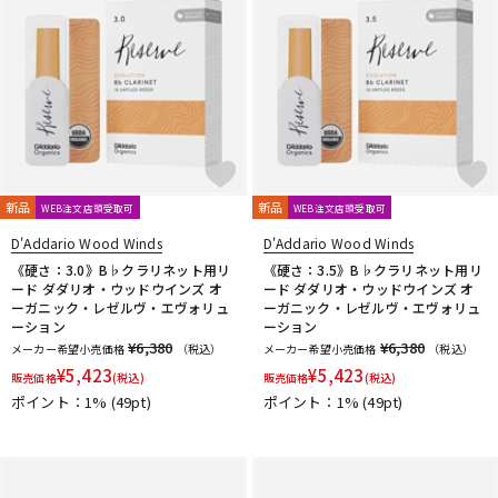
新品
新品
WEB注文店頭受取可
WEB注文店頭受取可
D'Addario Wood Winds
D'Addario Wood Winds
《硬さ：3.0》B♭クラリネット用リ
《硬さ：3.5》B♭クラリネット用リ
ード ダダリオ・ウッドウインズ オ
ード ダダリオ・ウッドウインズ オ
ーガニック・レゼルヴ・エヴォリュ
ーガニック・レゼルヴ・エヴォリュ
ーション
ーション
¥6,380
¥6,380
メーカー希望小売価格
（税込）
メーカー希望小売価格
（税込）
¥
5,423
¥
5,423
販売価格
(税込)
販売価格
(税込)
ポイント：1%
(49pt)
ポイント：1%
(49pt)