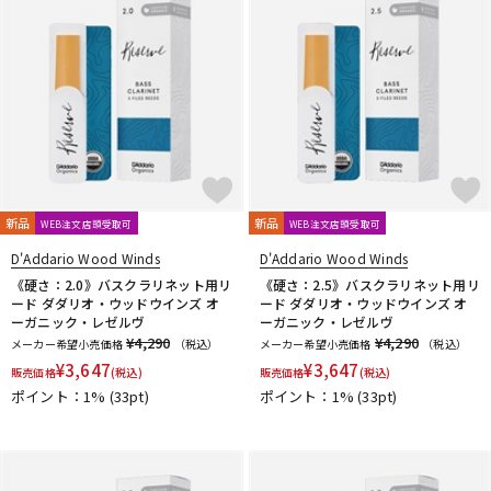
新品
新品
WEB注文店頭受取可
WEB注文店頭受取可
D'Addario Wood Winds
D'Addario Wood Winds
《硬さ：2.0》バスクラリネット用リ
《硬さ：2.5》バスクラリネット用リ
ード ダダリオ・ウッドウインズ オ
ード ダダリオ・ウッドウインズ オ
ーガニック・レゼルヴ
ーガニック・レゼルヴ
¥4,290
¥4,290
メーカー希望小売価格
（税込）
メーカー希望小売価格
（税込）
¥
3,647
¥
3,647
販売価格
(税込)
販売価格
(税込)
ポイント：1%
(33pt)
ポイント：1%
(33pt)