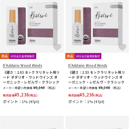
新品
新品
WEB注文店頭受取可
WEB注文店頭受取可
D'Addario Wood Winds
D'Addario Wood Winds
《硬さ：2.0》B♭クラリネット用リ
《硬さ：2.5》B♭クラリネット用リ
ード ダダリオ・ウッドウインズ オ
ード ダダリオ・ウッドウインズ オ
ーガニック・レゼルヴ・クラシック
ーガニック・レゼルヴ・クラシック
¥6,160
¥6,160
メーカー希望小売価格
（税込）
メーカー希望小売価格
（税込）
¥
5,236
¥
5,236
販売価格
(税込)
販売価格
(税込)
ポイント：1%
(47pt)
ポイント：1%
(47pt)