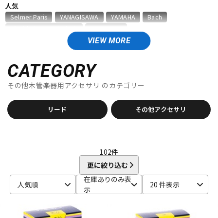
人気
ベース
ウクレレ
Selmer Paris
YANAGISAWA
YAMAHA
Bach
D'Addario Wood Winds
VANDOREN
VIEW MORE
A
ドラム
パーカッション
Aida
AIZEN
AKAI
Al Cass
Alexander Karavaev
Alfred Lupot
ALISYN
Anfree
Antigua
CATEGORY
Antoine Courtois
ARB
aS
その他木管楽器用アクセサリ
キーボード
のカテゴリー
電子ピアノ
B
B.AIR
B.Tilz
Bach
BAGS
BAM
Beaumont
リード
その他アクセサリ
Beechler
Berg Larsen
BERP
Besson
BEST BRASS
管楽器
その他楽器
BG
BIRD STRAP
BLUE JUICE
Bob Reeves
Bobby Dukoff
Boveda
Brancher
Brand
Brass Lab.MOMO
Brasspire
Brasspire Unicorn
Bremner
102
件
アンプ
エフェクター
BRESLMAIR
Brilhart
Brio
BROPRO
BSC
Buescher
更に絞り込む
Buffet Crampon
buzz
在庫ありのみ表
C-F
人気順
20 件表示
示
DJ機器
DTM
C.C.シャイニーケース
C.G.CONN
Cadeson
Cannonball
CAROL BRASS
Charles Davis
Chateau
ChopSaver