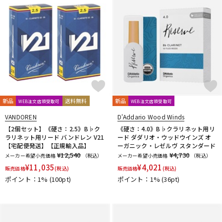
VACCHIANO
VANDOREN
VIVACE
waltons
Warburton
Winds Score
Wood Stone
XO
YAMAHA
YANAGISAWA
YUPON
Zac
他
アケタオカリーナ
アレキサンダー（リード）
ウインドブロスオリジナル
オオサワオカリナ
オオハシ
すいとる君
その他メーカー
ツルピカ君
ハリソン
ライツ
レジェール
日本娯楽
ARTinoise
Intercept Technology
Kerry Whistle
GAT Custom Brass
新品
送料無料
新品
WEB注文店頭受取可
WEB注文店頭受取可
TK Melody
HINO
Klang
MG Leather Work
ELISE
VANDOREN
D'Addario Wood Winds
PARAFIT
Hollywood Winds
MALTA
CG Mouthpiece
【2個セット】《硬さ：2.5》B♭ク
《硬さ：4.0》B♭クラリネット用リ
PATRICK
Wedge
Frate Precision
Shastock
BORGANI
ラリネット用リード バンドレン V21
ード ダダリオ・ウッドウインズ オ
【宅配便発送】【正規輸入品】
ーガニック・レゼルヴ スタンダード
New York Stage 1
Brass Gear
Syos
¥12,540
¥4,730
メーカー希望小売価格
（税込）
メーカー希望小売価格
（税込）
¥
11,035
¥
4,021
販売価格
(税込)
販売価格
(税込)
ポイント：1%
(100pt)
ポイント：1%
(36pt)