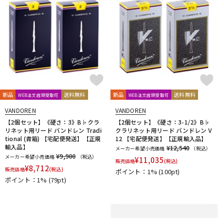
N-Q
NAKAJIMA
Neotech
Neptune
New Stone Lined
NONAKA
NY Classic
OCHRES
OKURA + MUTE
Otto Link
P&H
Paul Mauriat
Phil Barone
Pillinger
POWERbreathe
PRIMA
PROTEC
Queen Brass
R-S
Rampone&Cazzani
REED GEEK
REKA
Reunion Blues
ROCHE-THOMAS
Roland
Rondino
ROUSSEAU
Rovner
新品
送料無料
新品
送料無料
WEB注文店頭受取可
WEB注文店頭受取可
RSBerkeley
Schilke
Seibold
SEIKO
Selmer Paris
VANDOREN
VANDOREN
Silent Felt
Silverstein
SML（Strasser Marigaux Lemaire）
【2個セット】《硬さ：3》B♭クラ
【2個セット】《硬さ：3-1/2》B♭
SNOOPY WITH MUSIC
SOULO MUTE
リネット用リード バンドレン Tradi
クラリネット用リード バンドレン V
tional (青箱) 【宅配便発送】【正規
SST(Schucht Sax Technology)
Stomvi
12 【宅配便発送】【正規輸入品】
Stork
輸入品】
¥12,540
メーカー希望小売価格
（税込）
SUPERSLICK
Susato
¥9,900
メーカー希望小売価格
（税込）
¥
11,035
販売価格
(税込)
T-Z
¥
8,712
販売価格
(税込)
ポイント：1%
(100pt)
T.K MELODY
TABIBITO
TAHORNG
Ted Klum
ポイント：1%
(79pt)
THE WALLACE COLLECTION
Theo Wanne
Tom Crown
TORAYSEE
TrumCor
trumpet station
Ullven
Ultra breathe
Ultra-Pure
UNISON
unknown
UPMUTE