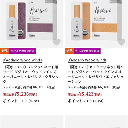
新品
新品
WEB注文店頭受取可
WEB注文店頭受取可
D'Addario Wood Winds
D'Addario Wood Winds
《硬さ：3.5+》B♭クラリネット用
《硬さ：2.5》B♭クラリネット用リ
リード ダダリオ・ウッドウインズ
ード ダダリオ・ウッドウインズ オ
オーガニック・レゼルヴ・クラシッ
ーガニック・レゼルヴ・エヴォリュ
ク
ーション
¥6,160
¥6,380
メーカー希望小売価格
（税込）
メーカー希望小売価格
（税込）
¥
5,236
¥
5,423
販売価格
(税込)
販売価格
(税込)
ポイント：1%
(47pt)
ポイント：1%
(49pt)