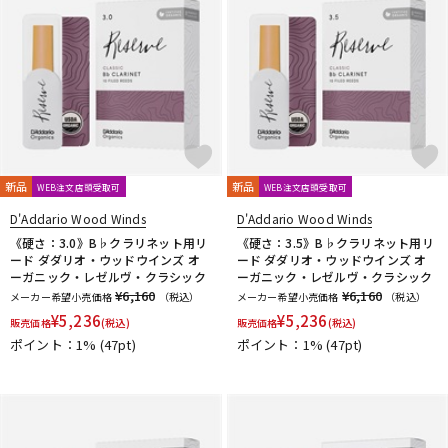
新品
新品
WEB注文店頭受取可
WEB注文店頭受取可
D'Addario Wood Winds
D'Addario Wood Winds
《硬さ：3.0》B♭クラリネット用リ
《硬さ：3.5》B♭クラリネット用リ
ード ダダリオ・ウッドウインズ オ
ード ダダリオ・ウッドウインズ オ
ーガニック・レゼルヴ・クラシック
ーガニック・レゼルヴ・クラシック
¥6,160
¥6,160
メーカー希望小売価格
（税込）
メーカー希望小売価格
（税込）
¥
5,236
¥
5,236
販売価格
(税込)
販売価格
(税込)
ポイント：1%
(47pt)
ポイント：1%
(47pt)