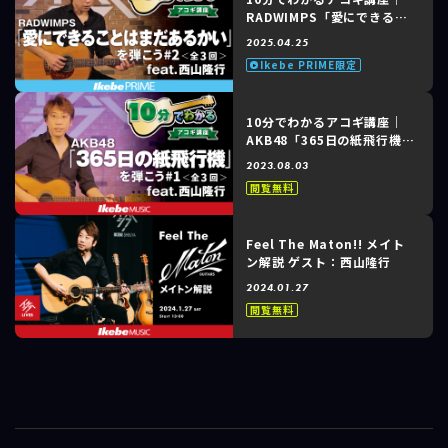
RADWIMPS「愛にできるこ
とはまだあるかい」feat. 西
2025.04.25
山隆行 #2 of 3
Ikebe PRIME限定
10分でわかるアコギ講座｜
AKB48「365日の紙飛行機」
feat. 西山隆行 #1 of 3
2023.08.03
閲覧無料
Feel The Maton!! メイト
ン解説 ゲスト：西山隆行
2024.01.27
閲覧無料