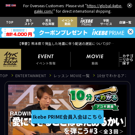
For Overseas Customers: Please visit "
https://global.ikebe-
gakki.com/
" for direct international shipping.
買う
売る
イベント
学割
TOP
店舗一覧
ストア
中古買取
動画
サービス
【重要】熊本県で発生した地震に伴う配送の遅延について(
07月29日
更新)
EVENT
MOVIE
イベント情報
動画
TOP
ENTERTAINMENT
レッスン MOVIE一覧
10分でわかるアコギ講座
EVENT
イベント情報
Ikebe PRIME会員入会はこちら
この動画はIkebe PRIME会員のみ視聴可能です
MOVIE
動画