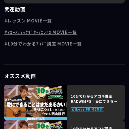
映画『天気の子』の主題歌として2019年にリリースされた楽曲。壮大で
関連動画
繊細なメロディに乗せて、「愛」とは何かを真摯に問いかける深い歌詞
が特徴です。RADWIMPSらしい世界観と感情表現が詰まった名曲で、映
レッスン MOVIE一覧
画と共に多くの人の心に強く残る一曲です。
ｱｺｰｽﾃｨｯｸｷﾞﾀｰ/ｴﾚｱｺ MOVIE一覧
■レッスンポイント
今回でこの曲のレッスンは最終回。「Dメロ」を解説します。
10分でわかるｱｺｷﾞ講座 MOVIE一覧
フレットの二番目の位置にカポを装着して練習しましょう。
→ 3小節目のG(onB)コードからDsus4コードまでは、2弦と1弦の3フレ
ットをずっとキープしたままコードチェンジする。
→ 4分の2拍子の箇所は頭の中でしっかりカウントをとる。
オススメ動画
最後に、「愛にできることはまだあるかい」を一緒に通して演奏しまし
ょう！
■講師情報：西山隆行
10分でわかるアコギ講座｜
「ミスター・ギター」と称される巨匠チェット・アトキンスの記念年次
RADWIMPS「愛にできるこ
大会に日本人として初参加。N.Y.の名門ライブハウス「ザ・ビター・エ
とはまだあるかい」feat. 西
Ikebe PRIME限定
ンド」にも出演。オーストラリアのNo.1ギターメーカーMaton Guitars
山隆行 #1 of 3
のデモンストレーターや、"ゆず"の楽曲でギターのアレンジやレコーデ
ィングを担当。
10分でわかるアコギ講座｜