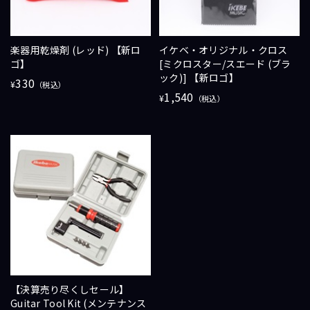
楽器用乾燥剤 (レッド) 【新ロ
イケベ・オリジナル・クロス
ゴ】
[ミクロスター/スエード (ブラ
ック)] 【新ロゴ】
330
¥
（税込）
1,540
¥
（税込）
【決算売り尽くしセール】
Guitar Tool Kit (メンテナンス