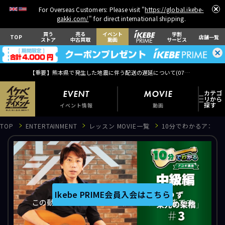
For Overseas Customers: Please visit "
https://global.ikebe-
gakki.com/
" for direct international shipping.
買う
売る
イベント
学割
TOP
店舗一覧
ストア
中古買取
動画
サービス
【重要】熊本県で発生した地震に伴う配送の遅延について(
07月29日
更新)
EVENT
MOVIE
イベント情報
動画
TOP
ENTERTAINMENT
レッスン MOVIE一覧
10分でわかるアコギ講座 
EVENT
イベント情報
Ikebe PRIME会員入会はこちら
この動画はIkebe PRIME会員のみ視聴可能です
MOVIE
動画