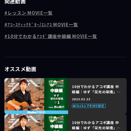
関連動画
ゆずが2004年にリリースしたバラード「栄光の架橋」は、アテネ五輪の
NHK公式テーマソングとして制作されました。努力や挑戦、夢に向かう
レッスン MOVIE一覧
姿を描いた歌詞が感動を呼び、スポーツや卒業式など様々な場面で歌わ
れています。ゆずの優しく力強いハーモニーが、多くの人々の心を支え
ｱｺｰｽﾃｨｯｸｷﾞﾀｰ/ｴﾚｱｺ MOVIE一覧
る応援歌として親しまれています。
10分でわかるｱｺｷﾞ講座中級編 MOVIE一覧
■レッスンポイント
第3回目の今回は「Bメロ」と「Cメロ」をレクチャーします。カポタス
トを2フレット（2番目の位置）に装着し、3フィンガースタイルで演奏し
ましょう。
→ Bメロ：7小節目からはアルペジオのパターンが変わるので注意する。
オススメ動画
→ F#コードはセーハを使ったフォームでもOK。
この曲は今回でレッスン終了です。最後に一緒に通して演奏しましょ
う！
10分でわかるアコギ講座 中
級編｜ゆず「栄光の架橋」
feat. 西山隆行 #1 of 3
■講師情報：西山隆行
2025.05.23
「ミスター・ギター」と称される巨匠チェット・アトキンスの記念年次
Ikebe PRIME限定
大会に日本人として初参加。N.Y.の名門ライブハウス「ザ・ビター・エ
ンド」にも出演。オーストラリアのNo.1ギターメーカーMaton Guitars
10分でわかるアコギ講座 中
のデモンストレーターや、"ゆず"の楽曲でギターのアレンジやレコーデ
級編｜ゆず「栄光の架橋」
ィングを担当。