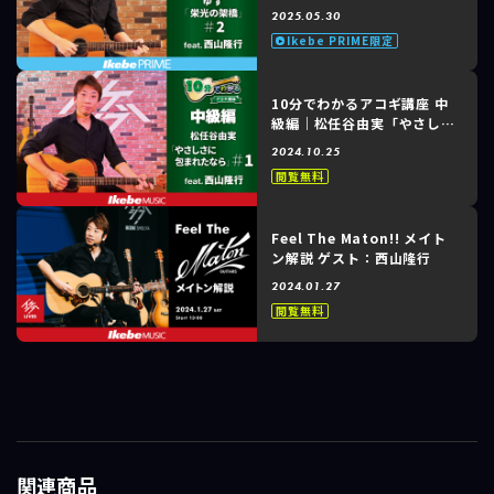
feat. 西山隆行 #2 of 3
2025.05.30
Ikebe PRIME限定
10分でわかるアコギ講座 中
級編｜松任谷由実「やさしさ
に包まれたなら」feat. 西山
2024.10.25
隆行 #1 of 3
閲覧無料
Feel The Maton!! メイト
ン解説 ゲスト：西山隆行
2024.01.27
閲覧無料
関連商品