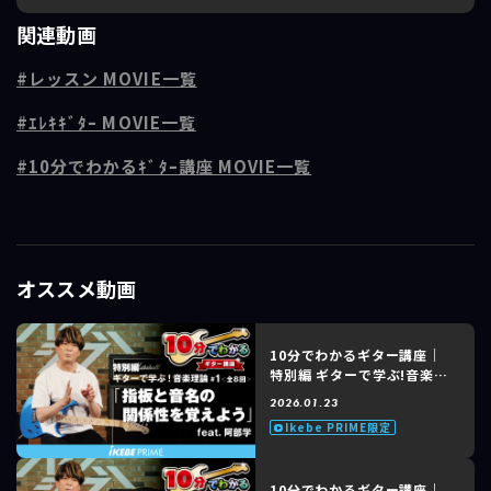
クチャーします。
関連動画
今回は第5回「ナチュラルマイナースケールとメジャースケールの関係」
レッスン MOVIE一覧
編。
メジャースケールの中に自然に存在するマイナースケール、「ナチュラ
ｴﾚｷｷﾞﾀｰ MOVIE一覧
ルマイナー」について解説します。メジャースケールとナチュラルマイ
ナースケールの関係性は､音階を学ぶ上で凄く重要なので覚えておきまし
10分でわかるｷﾞﾀｰ講座 MOVIE一覧
ょう。
■講師紹介：阿部学
自称「おしゃべりすぎる!?ギタリスト」。
13才でギターを始め、バンド活動。
オススメ動画
その後は六本木ピットイン等でのセッション活動や楽器メーカーKORG
のデモンストレーターを経て、サポートギタリストとしての活動、 テー
マパークでのショー出演、セッション活動、レコーディング等、精力的
に活動。
10分でわかるギター講座｜
特別編 ギターで学ぶ!音楽理
最近ではLINE6製品のデモ演奏・セミナーや、氷川きよし、Niiisan's、
論「指板と音名の関係性を覚
若菜、岩佐美咲(元AKB48)、渡辺美奈代、Zwei、PaniCrewのコンサー
2026.01.23
えよう」feat. 阿部 学 #1 of
トへの参加やギターレッスンにも力を入れている。
Ikebe PRIME限定
8
10分でわかるギター講座｜