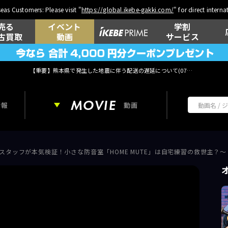
eas Customers: Please visit "
https://global.ikebe-gakki.com/
" for direct intern
売る
イベント
学割
古買取
動画
サービス
【重要】熊本県で発生した地震に伴う配送の遅延について(
07月29日
更新)
MOVIE
情報
動画
ss Gear｜スタッフが本気検証！小さな防音室「HOME MUTE」は自宅練習の救世主