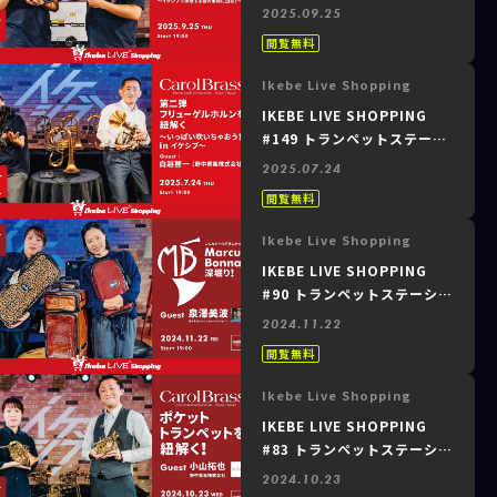
ョン ～daCarbo｜喋って！
2025.09.25
吹いて！試す！金属の壁を超
閲覧無料
える魅力とは？イケシブで体
感する音の革命に迫る！～
Ikebe Live Shopping
IKEBE LIVE SHOPPING
#149 トランペットステーシ
ョン ～CarolBrass｜第二
2025.07.24
弾 フリューゲルホルンを紐
閲覧無料
解く！ ～いっぱい吹いちゃ
おう！！ in イケシブ～
Ikebe Live Shopping
IKEBE LIVE SHOPPING
#90 トランペットステーショ
ン ～こんなケースが欲しか
2024.11.22
った！Marcus Bonna（マ
閲覧無料
ーカス・ボナ）を深堀り！～
Ikebe Live Shopping
IKEBE LIVE SHOPPING
#83 トランペットステーショ
ン ～CarolBrass ポケット
2024.10.23
トランペットを紐解く！