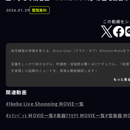
閲覧無料
2026.01.29
この動画をシ
自宅練習の常識を変える、Brass Gear（ブラス・ギア）のHome Mute
音量をしっかり抑えながら、吹奏感・音程感は驚くほどナチュラル。「我慢
を実現した話題のミュートを、実演＆徹底解説します！
もっと見
🎺Home Mute とは？
🎺実際の装着＆演奏デモ
関連動画
🎺皆さまからのリアルタイムQ&A
Ikebe Live Shopping MOVIE一覧
今回は、Brass Gear株式会社 代表取締役の横川央雄さんをお招きし、
ﾄﾗﾝﾍﾟｯﾄ MOVIE一覧
楽器ｱｸｾｻﾘ MOVIE一覧
管楽器 MO
す！