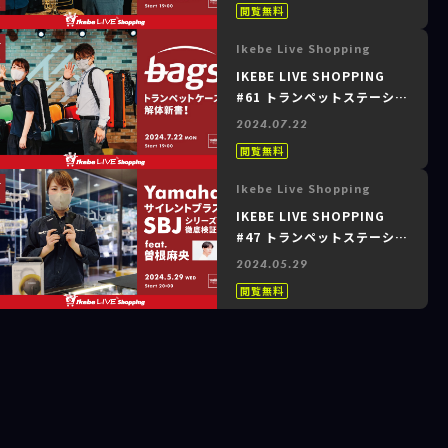
閲覧無料
Guest : 小山拓也（野中貿易
株式会社）～
Ikebe Live Shopping
IKEBE LIVE SHOPPING
#61 トランペットステーショ
ン ～bagsトランペットケー
2024.07.22
ス解体新書！～
閲覧無料
Ikebe Live Shopping
IKEBE LIVE SHOPPING
#47 トランペットステーショ
ン ～Yamahaサイレントブ
2024.05.29
ラスSBJシリーズ徹底検証！
閲覧無料
feat. 曽根麻央～