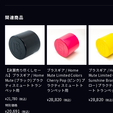
----------------------------------------------------
＜出演＞
横川央雄（Brass Gear株式会社 / 代表取締役）
関連商品
椎名（池部楽器店 トランペットステーション）
初回放送日時：2026/01/29
会場：イケシブSTUDIO
【決算売り尽くしセー
ブラスギア / Home
ブラスギア / H
ル】ブラスギア / Home
Mute Limited Colors
Mute Limited 
Mute (ブラック) プラク
Cherry Pop (ピンク) プ
Sunshine Bra
ティスミュート トラン
ラクティスミュート ト
ロー) プラク
ペット用
ランペット用
ート トランペ
21,780
28,820
28,820
¥
（税込）
¥
¥
（税込）
（税込
特別価格
20,691
¥
（税込）