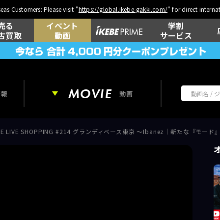
eas Customers: Please visit "
https://global.ikebe-gakki.com/
" for direct intern
売る
イベント
学割
古買取
動画
サービス
MOVIE
情報
動画
EBE LIVE SHOPPING #214 グランディベース東京 ～Ibanez｜新たな