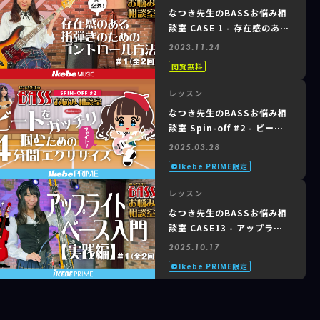
なつき先生のBASSお悩み相
談室 CASE 1 - 存在感のある
指弾きのためのコントロール
2023.11.24
方法 #1
閲覧無料
レッスン
なつき先生のBASSお悩み相
談室 Spin-off #2 - ビート
をガッチリ掴むための４分間
2025.03.28
エクササイズ
Ikebe PRIME限定
レッスン
なつき先生のBASSお悩み相
談室 CASE13 - アップライ
トベース入門【実践編】#1
2025.10.17
of 2
Ikebe PRIME限定