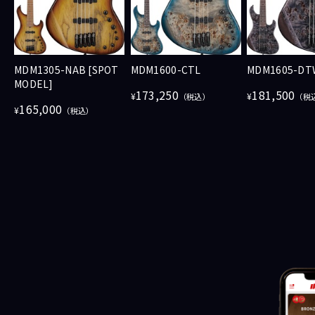
MDM1305-NAB [SPOT
MDM1600-CTL
MDM1605-DT
MODEL]
173,250
181,500
¥
¥
（税込）
（税
165,000
¥
（税込）