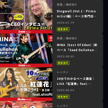
ダーした逸品～
楽器 / 機材紹介
Dingwall (Vol.1：Prima
Artist編)｜ベース専門店ス
タッフが迫る！Sheldon
2026.01.19
Dingwall（CEO）インタビ
閲覧無料
ュー
楽器 / 機材紹介
MINA（East Of Eden）|新
ベース「Seed Dullahan」
発売記念イベント
2025.08.05
supported by Sago
閲覧無料
N.M.G.
レッスン
10分でわかるベース講座｜
LiSA「紅蓮華」feat.
shioRi #1 of 3
2023.08.03
閲覧無料
レッスン