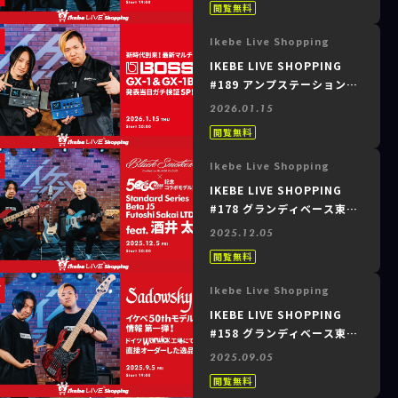
閲覧無料
MXR×Aguilar｜イケベオリ
ジナル“Vermillion”プリア
Ikebe Live Shopping
ンプ徹底比較！～
IKEBE LIVE SHOPPING
#189 アンプステーション＆
グランディベース東京 ～
2026.01.15
BOSS｜新時代到来！最新マ
閲覧無料
ルチ GX-1 & GX-1B 発表当
日ガチ検証SP！～
Ikebe Live Shopping
IKEBE LIVE SHOPPING
#178 グランディベース東京
～Black Smoker Guitar×
2025.12.05
イケベ50周年記念コラボモデ
閲覧無料
ル！Standard Series
Beta J5 Futoshi Sakai
Ikebe Live Shopping
LTD feat. 酒井 太～
IKEBE LIVE SHOPPING
#158 グランディベース東京
～Sadowsky｜イケベ50th
2025.09.05
モデル情報第一弾！ドイツ
閲覧無料
Warwick工場にて直接オー