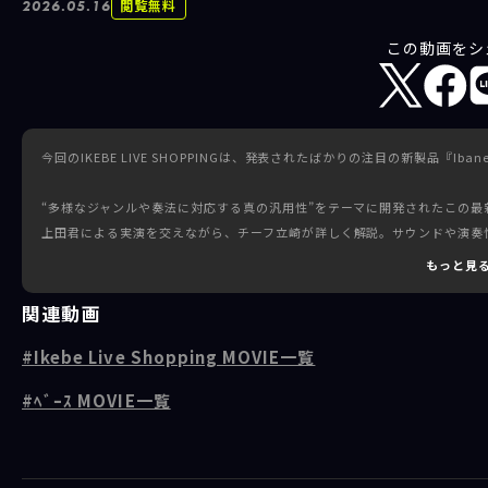
閲覧無料
2026.05.16
この動画をシ
今回のIKEBE LIVE SHOPPINGは、発表されたばかりの注目の新製品『Ib
“多様なジャンルや奏法に対応する真の汎用性”をテーマに開発されたこの
上田君による実演を交えながら、チーフ立崎が詳しく解説。サウンドや演奏
もっと見
次世代の定番となる可能性を秘めた、
新たな『Mode/モード』の誕生をぜひその目と耳でお確かめください！
関連動画
Ikebe Live Shopping MOVIE一覧
----------------------------------------------------
＜出演＞
ﾍﾞｰｽ MOVIE一覧
立崎隆宏 / 上田君（グランディベース東京）
初回放送日時：2026/05/16
会場：イケシブSTUDIO