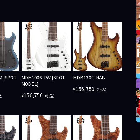
M [SPOT
MDM1006-PW [SPOT
MDM1300-NAB
MODEL]
156,750
¥
（税込）
156,750
¥
込）
（税込）