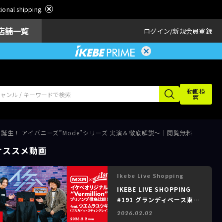
ational shipping.
店舗一覧
ログイン
新規会員登録
動画検
索
『モード』誕生！ アイバニーズ”Mode”シリーズ 実演＆徹底解説～｜閲覧無料
オススメ動画
Ikebe Live Shopping
IKEBE LIVE SHOPPING
#191 グランディベース東京
～ウエムラユウキ（ポルカド
2026.02.02
ットスティングレイ） /