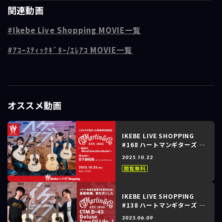
関連動画
今回のテーマは、「Martinシグネイチャーモデルを、あえてスペックで
はなく“音楽”から語る」。
Ikebe Live Shopping MOVIE一覧
「なぜアーティストは、このボディを選んだのか？」
ｱｺｰｽﾃｨｯｸｷﾞﾀｰ/ｴﾚｱｺ MOVIE一覧
「あの名曲の、あの響きを再現するために必要だった要素とは？」
ご紹介するのは...
000-28EC（エリック・クラプトン シグネイチャーモデル）
OMJM（ジョン・メイヤー シグネイチャーモデル）
オススメ動画
カタログの数字やスペック表を見るだけでは決して分からない、アーテ
ィストとMartinの間に紡がれたストーリーや、彼らの音楽性に深く紐づ
いたこだわりを、日下部氏とともにゆったりと紐解いていきます。
IKEBE LIVE SHOPPING
#168 ハートマンギターズ ～
Martin Custom Shop｜こ
当日は、まるで深夜ラジオを聴いているようなリラックスした空間で、
2025.10.22
だわりが詰まった現地材料選
極上のアコースティックサウンドとディープなトークをお楽しみくださ
閲覧無料
定品。魅惑のWood
い。
Selection Model～
IKEBE LIVE SHOPPING
----------------------------------------------------
#138 ハートマンギターズ ～
＜出演＞
Martin｜イケベ楽器店創業
2025.06.09