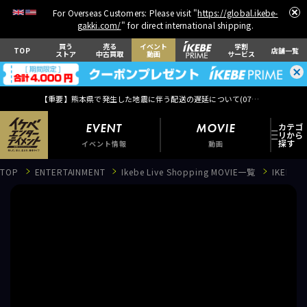
For Overseas Customers: Please visit "
https://global.ikebe-
gakki.com/
" for direct international shipping.
買う
売る
イベント
学割
TOP
店舗一覧
ストア
中古買取
動画
サービス
【重要】熊本県で発生した地震に伴う配送の遅延について(
07月29日
更新)
EVENT
MOVIE
イベント情報
動画
TOP
ENTERTAINMENT
Ikebe Live Shopping MOVIE一覧
IKEBE
EVENT
イベント情報
MOVIE
動画