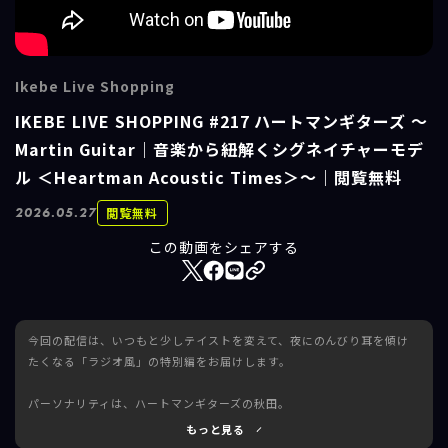
Ikebe Live Shopping
IKEBE LIVE SHOPPING #217 ハートマンギターズ ～
Martin Guitar｜音楽から紐解くシグネイチャーモデ
ル ＜Heartman Acoustic Times＞～｜閲覧無料
閲覧無料
2026.05.27
この動画をシェアする
今回の配信は、いつもと少しテイストを変えて、夜にのんびり耳を傾け
たくなる「ラジオ風」の特別編をお届けします。
パーソナリティは、ハートマンギターズの秋田。
ゲストには、お馴染みのMartin Club Japan・日下部氏が登場！
もっと見る