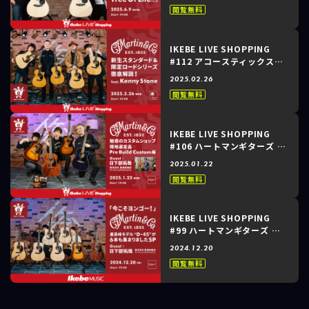
50周年記念！豪華絢爛、贅
日下部拓哉（マーティンクラブジャパン）
閲覧無料
を尽くしたCTM D-45
秋田晃平（ハートマンギターズ）
Deluxe Tree Of Life ～
IKEBE LIVE SHOPPING
初回放送日時：2026/05/27
#112 アコースティックステ
会場：イケシブSTUDIO
ーション / ハートマンギター
2025.02.26
ズ ～Martin｜新生スタンダ
閲覧無料
ード＆限定ロードシリーズ徹
底解説！feat. Kenny
Stone～
IKEBE LIVE SHOPPING
#106 ハートマンギターズ ～
Martin Guitar｜魅惑のカ
2025.01.22
スタムショップ現地選定
閲覧無料
品“Pre Build Custom”編
～
IKEBE LIVE SHOPPING
#99 ハートマンギターズ ～
Martin Guitar｜「今こそ
2024.12.20
ヨンゴー！」最高峰モデ
閲覧無料
ル“D-45”が6本も集まりま
したSP～