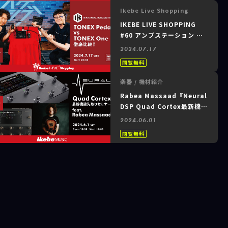
ス）多機能＆高音質マルチア
Ikebe Live Shopping
ンプ～
IKEBE LIVE SHOPPING
#60 アンプステーション ～
IK Multimedia TONEX
2024.07.17
Pedal vs TONEX One 徹
閲覧無料
底比較！～
楽器 / 機材紹介
Rabea Massaad『Neural
DSP Quad Cortex最新機能
先取りセミナー』
2024.06.01
閲覧無料