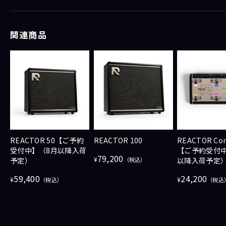
GO HARA（Positive Grid スペシャリスト）
小林（池部楽器店 ワールドペダルパーク / フロアチーフ）
関連商品
初回放送日時：2026/06/03
会場：イケシブSTUDIO
REACTOR 50【ご予約
REACTOR 100
REACTOR Con
受付中】（8月以降入荷
【ご予約受付中
79,200
¥
予定）
（税込）
以降入荷予定
59,400
24,200
¥
¥
（税込）
（税込