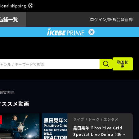
ational shipping.
店舗一覧
ログイン
新規会員登録
動画検
索
～｜閲覧無料
オススメ動画
ライブ / トーク / エンタメ
黒田晃年『Positive Grid
Special Live Demo：新製