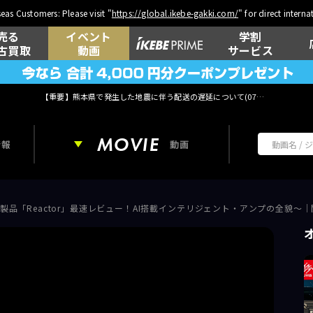
eas Customers: Please visit "
https://global.ikebe-gakki.com/
" for direct intern
売る
イベント
学割
古買取
動画
サービス
【重要】熊本県で発生した地震に伴う配送の遅延について(
07月29日
更新)
MOVIE
情報
動画
ve Grid｜新製品「Reactor」最速レビュー！AI搭載インテリジェント・アンプの全貌