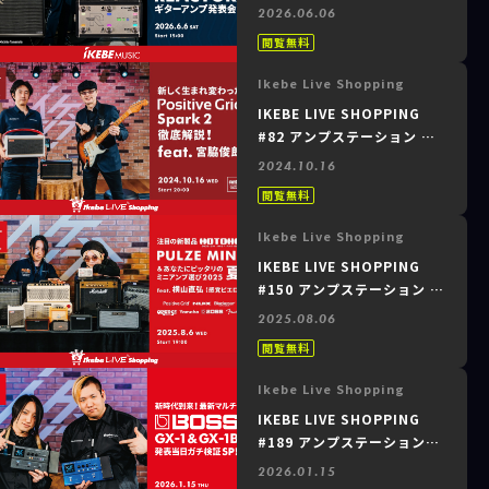
品REACTOR・ギターアンプ
2026.06.06
発表会』2026年6月6日(土)
閲覧無料
Ikebe Live Shopping
IKEBE LIVE SHOPPING
#82 アンプステーション ～
新しく生まれ変わった
2024.10.16
Spark 2 徹底解説！feat.
閲覧無料
宮脇俊郎～
Ikebe Live Shopping
IKEBE LIVE SHOPPING
#150 アンプステーション ～
注目の新製品「PULZE
2025.08.06
MINI」＆あなたにピッタリ
閲覧無料
のミニアンプ選び2025夏
feat. 横山直弘（感覚ピエ
Ikebe Live Shopping
ロ）～
IKEBE LIVE SHOPPING
#189 アンプステーション＆
グランディベース東京 ～
2026.01.15
BOSS｜新時代到来！最新マ