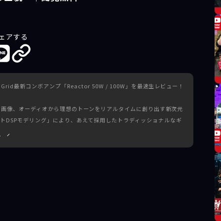
ェアする
id最新コンボアンプ「Reactor 50W / 100W」を最速生レビュー！
、テキストや画像、オーディオから理想のトーンをリアルタイムに創り出す新次元
ェントDSPモデリング」により、あえて採用したトラディッショナルなギ
ら最大出力を選択できる実用性の高さなど、スペックシートだけでは語
る
する専用フットスイッチ「Reactor Control」の使い勝手も徹
実力を、ぜひ配信でお確かめください。