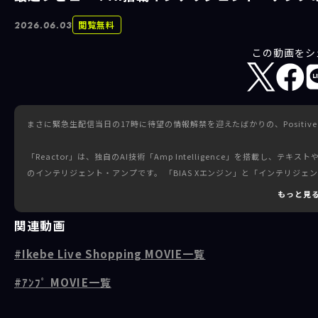
閲覧無料
2026.06.03
この動画をシ
まさに緊急生配信当日の17時に待望の情報解禁を迎えたばかりの、Positive Gr
「Reactor」は、独自のAI技術「Amp Intelligence」を搭載し
のインテリジェント・アンプです。 「BIAS Xエンジン」と「インテリジ
ターキャビがもたらす真空管アンプのような極上のダイナミクスや、1Wか
もっと見
れない本物のフィーリングを生演奏でお届けします。
関連動画
さらに、メニュー操作不要の直感的なトップパネルや、ハンズフリー操作を可能に
Ikebe Live Shopping MOVIE一覧
底解説。最新AIテクノロジーと屈強なハードウェアが融合した次世代機の
ｱﾝﾌﾟ MOVIE一覧
----------------------------------------------------
＜出演＞