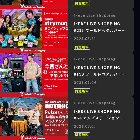
閲覧無料
ルチ GX-1 & GX-1B 発表当
日ガチ検証SP！～
Ikebe Live Shopping
IKEBE LIVE SHOPPING
#215 ワールドペダルパーク
～徹底考察！strymon新ラ
2026.05.21
インナップをどう操る？
閲覧無料
Canoga / Fairfax /
Bigsky MX～
Ikebe Live Shopping
IKEBE LIVE SHOPPING
#199 ワールドペダルパーク
～OPEN記念！今西さんと
2026.03.04
Limetone Audio を楽しも
閲覧無料
う！～
Ikebe Live Shopping
IKEBE LIVE SHOPPING
#64 アンプステーション ～
Guest : 横山直弘（感覚ピエ
2024.08.01
ロ）｜夏の音楽生活向上計
閲覧無料
画！HOTONE Pulze（パル