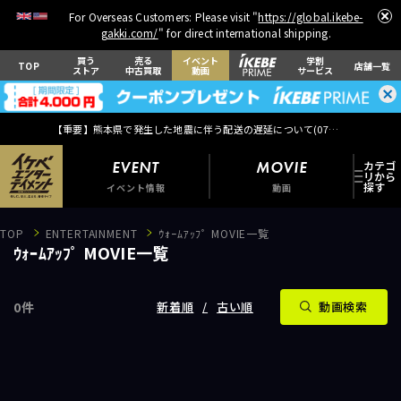
For Overseas Customers: Please visit "
https://global.ikebe-
gakki.com/
" for direct international shipping.
買う
売る
イベント
学割
TOP
店舗一覧
ストア
中古買取
動画
サービス
【重要】熊本県で発生した地震に伴う配送の遅延について(
07月29日
更新)
EVENT
MOVIE
イベント情報
動画
TOP
ENTERTAINMENT
ｳｫｰﾑｱｯﾌﾟ MOVIE一覧
ｳｫｰﾑｱｯﾌﾟ MOVIE一覧
0
件
EVENT
新着順
古い順
動画検索
イベント情報
MOVIE
動画