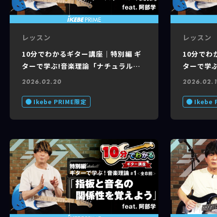
レッスン
レッスン
10分でわかるギター講座｜特別編 ギ
10分でわ
ターで学ぶ!音楽理論「ナチュラルマ
ターで学
イナースケールとメジャースケールの
ール」feat
2026.02.20
2026.02.
関係」feat. 阿部 学 #5 of 8
Ikebe PRIME限定
Ikebe