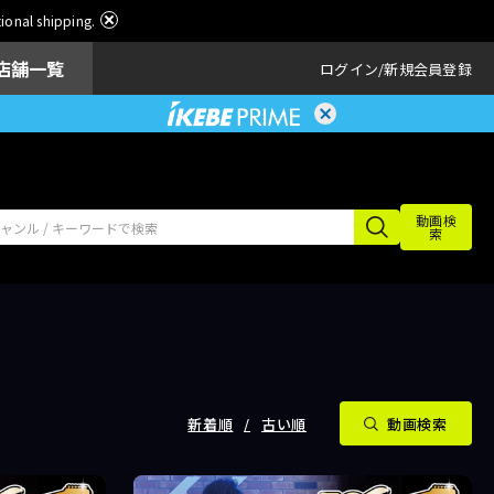
ational shipping.
店舗一覧
ログイン
新規会員登録
動画検
索
新着順
古い順
動画検索