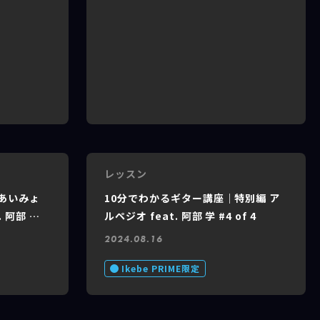
い物語」
レッスン
あいみょ
10分でわかるギター講座｜特別編 ア
 阿部 学
ルペジオ feat. 阿部 学 #4 of 4
2024.08.16
Ikebe PRIME限定