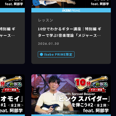
レッスン
特別編 ギ
10分でわかるギター講座｜特別編 ギ
ジャースケ
ターで学ぶ!音楽理論「メジャースケ
 of 8
ール 前編」feat. 阿部 学 #2 of 8
2026.01.30
Ikebe PRIME限定