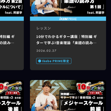
レッスン
特別編 ギ
10分でわかるギター講座｜特別編 ギ
譜の読み方
ターで学ぶ!音楽理論「楽譜の読み方
feat.
第1回」feat. 阿部 学 #6 of 8
2026.02.27
Ikebe PRIME限定