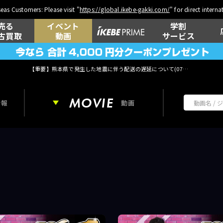
eas Customers: Please visit "
https://global.ikebe-gakki.com/
" for direct intern
売る
イベント
学割
古買取
動画
サービス
【重要】熊本県で発生した地震に伴う配送の遅延について(
07月29日
更新)
MOVIE
情報
動画