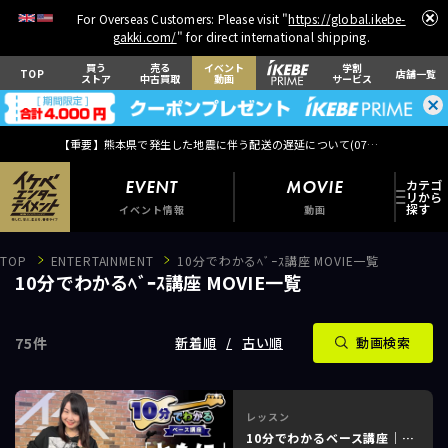
For Overseas Customers: Please visit "
https://global.ikebe-
gakki.com/
" for direct international shipping.
買う
売る
イベント
学割
TOP
店舗一覧
ストア
中古買取
動画
サービス
【重要】熊本県で発生した地震に伴う配送の遅延について(
07月29日
更新)
EVENT
MOVIE
イベント情報
動画
TOP
ENTERTAINMENT
10分でわかるﾍﾞｰｽ講座 MOVIE一覧
10分でわかるﾍﾞｰｽ講座 MOVIE一覧
75
件
EVENT
新着順
古い順
動画検索
イベント情報
MOVIE
動画
レッスン
10分でわかるベース講座｜WANIMA「ともに」feat. shioRi #3 of 3