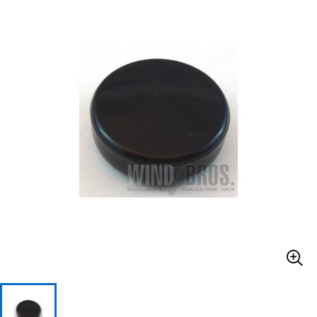
ベース
ウクレレ
ドラム
パーカッション
キーボード
電子ピアノ
管楽器
その他楽器
アンプ
エフェクター
DJ機器
DTM