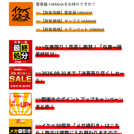
管楽器 YAMAHAをお持ちですか？
>>【買取実績】管楽器 YAMAHA
>>【買取価格】サックス YAMAHA
>>【買取価格】トランペット YAMAHA
>>>在庫限り！見逃し厳禁！「在庫一掃
最終処分」
>>2026.08.31まで「決算売り尽くしセー
ル」
>>開催中のポイントアップキャンペーン
まとめ！
>>イケベ50周年「メガ値引き」はこち
ら！商品は頻繁に入れ替わりますので、