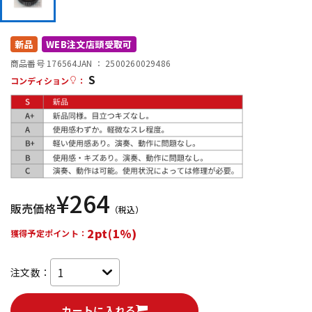
DTM オンライン納品
レコーディング機器
新品
WEB注文店頭受取可
配信/ライブ機器
楽器アクセサリ
商品番号 176564
JAN ：
2500260029486
S
コンディション
：
中古
ヴィンテージ
¥
264
販売価格
（税込）
2pt(1%)
獲得予定ポイント：
注文数：
カートに入れる