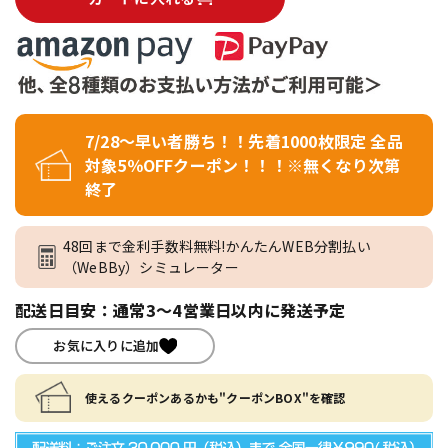
7/28～早い者勝ち！！先着1000枚限定 全品
対象5％OFFクーポン！！！※無くなり次第
終了
48回まで金利手数料無料!かんたんWEB分割払い
（WeBBy）シミュレーター
配送日目安：通常3～4営業日以内に発送予定
お気に入りに追加
使えるクーポンあるかも"クーポンBOX"を確認