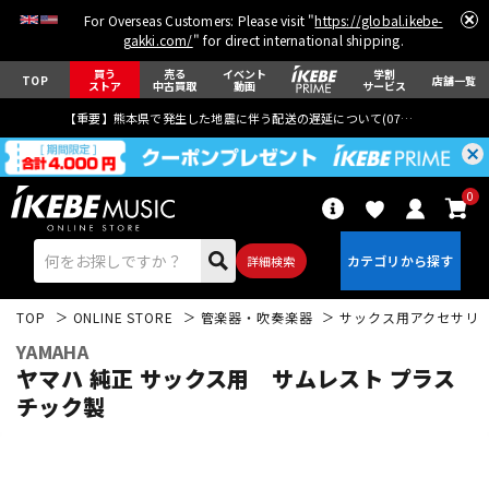
For Overseas Customers: Please visit "
https://global.ikebe-
gakki.com/
" for direct international shipping.
買う
売る
イベント
学割
TOP
店舗一覧
ストア
中古買取
動画
サービス
【重要】熊本県で発生した地震に伴う配送の遅延について(
07月29日
更新)
0
詳細検索
TOP
ONLINE STORE
管楽器・吹奏楽器
サックス用アクセサリ
YAMAHA
ヤマハ 純正 サックス用 サムレスト プラス
チック製
エレキギター
アコギ/エレアコ